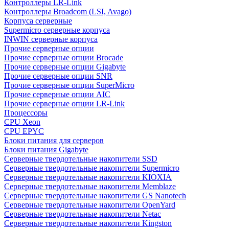
Контроллеры LR-Link
Контроллеры Broadcom (LSI, Avago)
Корпуса серверные
Supermicro серверные корпуса
INWIN серверные корпуса
Прочие серверные опции
Прочие серверные опции Brocade
Прочие серверные опции Gigabyte
Прочие серверные опции SNR
Прочие серверные опции SuperMicro
Прочие серверные опции AIC
Прочие серверные опции LR-Link
Процессоры
CPU Xeon
CPU EPYC
Блоки питания для серверов
Блоки питания Gigabyte
Серверные твердотельные накопители SSD
Cерверные твердотельные накопители Supermicro
Cерверные твердотельные накопители KIOXIA
Cерверные твердотельные накопители Memblaze
Cерверные твердотельные накопители GS Nanotech
Серверные твердотельные накопители OpenYard
Серверные твердотельные накопители Netac
Cерверные твердотельные накопители Kingston