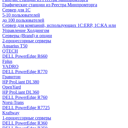
Графические станции из Реестра Минпромторга
Сервер для 1С
5-10 пользователей
до 100 пользователей
Сервер для компаний, использующих 1C:ERP, 1С:КА или
Управление Холдингом
Серверы (Brand) и опции
2-процессорные серверы
Aquarius T50
QTECH
DELL PowerEdge R660
Fplus
YADRO
DELL PowerEdge R770
Гравитон
HP ProLiant DL380
OpenYard
HP ProLiant DL360
DELL PowerEdge R760
Norsi-Trans
DELL PowerEdge R7725
Kraftway
1-процессорные серверы
DELL PowerEdge R360