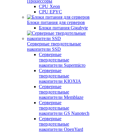
Процессоры
CPU Xeon
CPU EPYC
Блоки питания для серверов
Блоки питания Gigabyte
Серверные твердотельные
накопители SSD
Cерверные
твердотельные
накопители Supermicro
Cерверные
твердотельные
накопители KIOXIA
Cерверные
твердотельные
накопители Memblaze
Cерверные
твердотельные
накопители GS Nanotech
Серверные
твердотельные
накопители OpenYard