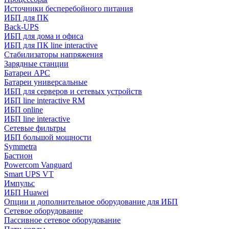
Источники бесперебойного питания
ИБП для ПК
Back-UPS
ИБП для дома и офиса
ИБП для ПК linе interactive
Стабилизаторы напряжения
Зарядные станции
Батареи APC
Батареи универсальные
ИБП для серверов и сетевых устройств
ИБП line interactive RM
ИБП online
ИБП linе interactive
Сетевые фильтры
ИБП большой мощности
Symmetra
Бастион
Powercom Vanguard
Smart UPS VT
Импульс
ИБП Huawei
Опции и дополнительное оборудование для ИБП
Сетевое оборудование
Пассивное сетевое оборудование