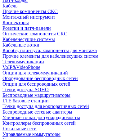
Патч-корды
Кабель
Прочие компоненты СКС
Монтажный инструмент
Коннекторы
Розетки и патч-панели
Оптические компоненты СКС
Кабеленесущие системы
Кабельные лотки
Короба, плинтуса, компоненты для монтажа
Прочие элементы для кабеленесущих систем
Телекоммуникации
VoIP&VideoPhone
Опции для телекоммуникаций
Оборудование беспроводных сетей
Опции для беспроводных сетей
Точки доступа SOHO
Беспроводные маршрутизаторы
LTE базовые станции
Точки доступа для корпоративных сетей
Беспроводные сетевые адаптеры
Уличные точки доступа/радиомосты
Контроллеры беспроводных сетей
Локальные сети
Управляемые коммутаторы