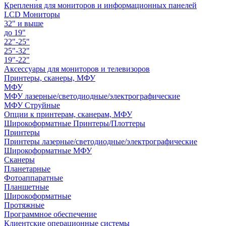
Крепления для мониторов и информационных панелей
LCD Мониторы
32" и выше
до 19"
22"-25"
25"-32"
19"-22"
Аксессуары для мониторов и телевизоров
Принтеры, сканеры, МФУ
МФУ
МФУ лазерные/светодиодные/электрографические
МФУ Струйные
Опции к принтерам, сканерам, МФУ
Широкоформатные Принтеры/Плоттеры
Принтеры
Принтеры лазерные/светодиодные/электрографические
Широкоформатные МФУ
Сканеры
Планетарные
Фотоаппаратные
Планшетные
Широкоформатные
Протяжные
Программное обеспечение
Клиентские операционные системы