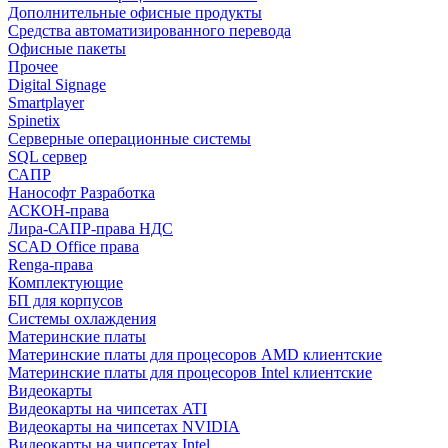
Дополнительные офисные продукты
Средства автоматизированного перевода
Офисные пакеты
Прочее
Digital Signage
Smartplayer
Spinetix
Серверные операционные системы
SQL сервер
САПР
Нанософт Разработка
АСКОН-права
Лира-САПР-права НДС
SCAD Office права
Renga-права
Комплектующие
БП для корпусов
Системы охлаждения
Материнские платы
Материнские платы для процесоров AMD клиентские
Материнские платы для процесоров Intel клиентские
Видеокарты
Видеокарты на чипсетах ATI
Видеокарты на чипсетах NVIDIA
Видеокарты на чипсетах Intel