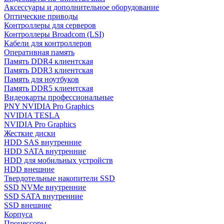
Аксессуары и дополнительное оборудование
Оптические приводы
Контроллеры для серверов
Контроллеры Broadcom (LSI)
Кабели для контроллеров
Оперативная память
Память DDR4 клиентская
Память DDR3 клиентская
Память для ноутбуков
Память DDR5 клиентская
Видеокарты профессиональные
PNY NVIDIA Pro Graphics
NVIDIA TESLA
NVIDIA Pro Graphics
Жесткие диски
HDD SAS внутренние
HDD SATA внутренние
HDD для мобильных устройств
HDD внешние
Твердотельные накопители SSD
SSD NVMe внутренние
SSD SATA внутренние
SSD внешние
Корпуса
Процессоры