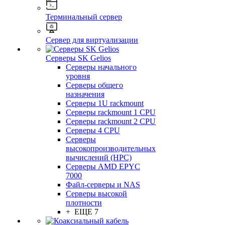
Терминальный сервер
Сервер для виртуализации
Серверы SK Gelios
Серверы начального
уровня
Серверы общего
назначения
Серверы 1U rackmount
Серверы rackmount 1 CPU
Серверы rackmount 2 CPU
Серверы 4 CPU
Серверы
высокопроизводительных
вычислений (HPC)
Серверы AMD EPYC
7000
Файл-серверы и NAS
Серверы высокой
плотности
+ ЕЩЕ 7