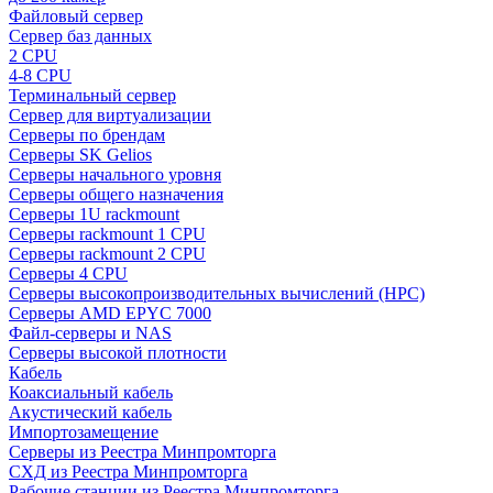
Файловый сервер
Сервер баз данных
2 CPU
4-8 CPU
Терминальный сервер
Сервер для виртуализации
Серверы по брендам
Серверы SK Gelios
Серверы начального уровня
Серверы общего назначения
Серверы 1U rackmount
Серверы rackmount 1 CPU
Серверы rackmount 2 CPU
Серверы 4 CPU
Серверы высокопроизводительных вычислений (HPC)
Серверы AMD EPYC 7000
Файл-серверы и NAS
Серверы высокой плотности
Кабель
Коаксиальный кабель
Акустический кабель
Импортозамещение
Серверы из Реестра Минпромторга
СХД из Реестра Минпромторга
Рабочие станции из Реестра Минпромторга