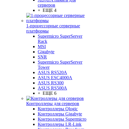
серверов
+ ЕЩЕ 4
1-процессорные серверные
платформы
Supermicro SuperServer
Rack
MSI
Gigabyte
SNR
Supermicro SuperServer
Tower
ASUS RS520A
ASUS ESC4000A
ASUS RS300
ASUS RS500A
+ ЕЩЕ 6
Контроллеры для серверов
Контроллеры Qlogic
Контроллеры Gigabyte
Контроллеры Supermicro
Контроллеры LR-Link