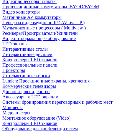
Видеопроцессоры и платы
Презентационные коммутаторы, BYOD/BYOM
Видео конвертеры
Матричные AV-коммутаторы
Передача видео/аудио по IP ( AV over IP )
Мультиоконные процессоры ( Multiview )
Ресиверы/Проигрыватели/Усилители
Видео-отображающее оборудование
LED экраны
Интерактивные столы
Интерактивные дисплеи
Контроллеры LED экранов
Профессиональные панели
Проекторы
Интерактивные киоски
Lumien: Проекционные экраны, крепления
Коммерческие телевизоры
Дисплеи для видеостен
Аксессуары к LED экранам
Системы бронирования переговорных и рабочих мест
Микшеры
Медиаплееры
Монтажное оборудование (Video)
Контроллеры LED экранов
Оборудование для конференц-систем