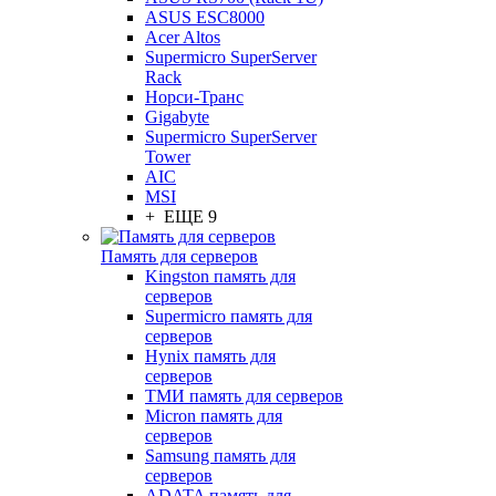
ASUS ESC8000
Acer Altos
Supermicro SuperServer
Rack
Норси-Транс
Gigabyte
Supermicro SuperServer
Tower
AIC
MSI
+ ЕЩЕ 9
Память для серверов
Kingston память для
серверов
Supermicro память для
серверов
Hynix память для
серверов
ТМИ память для серверов
Micron память для
серверов
Samsung память для
серверов
ADATA память для