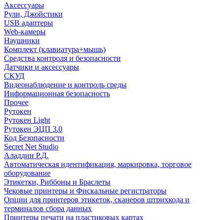
Аксессуары
Рули, Джойстики
USB адаптеры
Web-камеры
Наушники
Комплект (клавиатура+мышь)
Средства контроля и безопасности
Датчики и аксессуары
СКУД
Видеонаблюдение и контроль среды
Информационная безопасность
Прочее
Рутокен
Рутокен Light
Рутокен ЭЦП 3.0
Код Безопасности
Secret Net Studio
Аладдин Р.Д.
Автоматическая идентификация, маркировка, торговое
оборудование
Этикетки, Риббоны и Браслеты
Чековые принтеры и Фискальные регистраторы
Опции для принтеров этикеток, сканеров штрихкода и
терминалов сбора данных
Принтеры печати на пластиковых картах