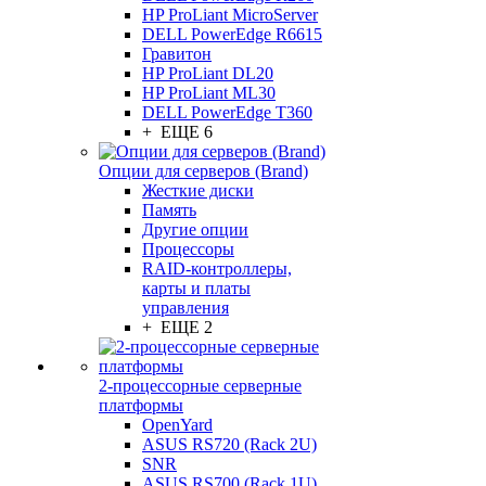
HP ProLiant MicroServer
DELL PowerEdge R6615
Гравитон
HP ProLiant DL20
HP ProLiant ML30
DELL PowerEdge T360
+ ЕЩЕ 6
Опции для серверов (Brand)
Жесткие диски
Память
Другие опции
Процессоры
RAID-контроллеры,
карты и платы
управления
+ ЕЩЕ 2
2-процессорные серверные
платформы
OpenYard
ASUS RS720 (Rack 2U)
SNR
ASUS RS700 (Rack 1U)