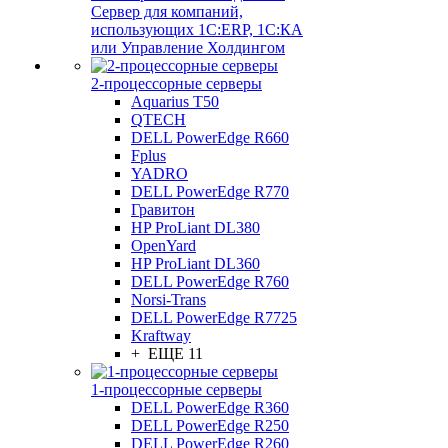
Сервер для компаний,
использующих 1C:ERP, 1С:КА
или Управление Холдингом
2-процессорные серверы
Aquarius T50
QTECH
DELL PowerEdge R660
Fplus
YADRO
DELL PowerEdge R770
Гравитон
HP ProLiant DL380
OpenYard
HP ProLiant DL360
DELL PowerEdge R760
Norsi-Trans
DELL PowerEdge R7725
Kraftway
+ ЕЩЕ 11
1-процессорные серверы
DELL PowerEdge R360
DELL PowerEdge R250
DELL PowerEdge R260