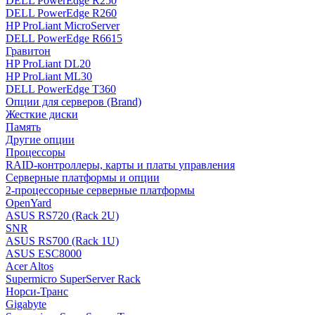
DELL PowerEdge R250
DELL PowerEdge R260
HP ProLiant MicroServer
DELL PowerEdge R6615
Гравитон
HP ProLiant DL20
HP ProLiant ML30
DELL PowerEdge T360
Опции для серверов (Brand)
Жесткие диски
Память
Другие опции
Процессоры
RAID-контроллеры, карты и платы управления
Серверные платформы и опции
2-процессорные серверные платформы
OpenYard
ASUS RS720 (Rack 2U)
SNR
ASUS RS700 (Rack 1U)
ASUS ESC8000
Acer Altos
Supermicro SuperServer Rack
Норси-Транс
Gigabyte