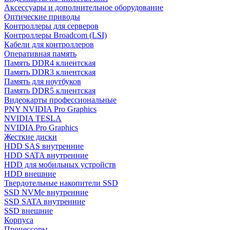
Аксессуары и дополнительное оборудование
Оптические приводы
Контроллеры для серверов
Контроллеры Broadcom (LSI)
Кабели для контроллеров
Оперативная память
Память DDR4 клиентская
Память DDR3 клиентская
Память для ноутбуков
Память DDR5 клиентская
Видеокарты профессиональные
PNY NVIDIA Pro Graphics
NVIDIA TESLA
NVIDIA Pro Graphics
Жесткие диски
HDD SAS внутренние
HDD SATA внутренние
HDD для мобильных устройств
HDD внешние
Твердотельные накопители SSD
SSD NVMe внутренние
SSD SATA внутренние
SSD внешние
Корпуса
Процессоры