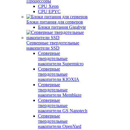
Процессоры
CPU Xeon
CPU EPYC
Блоки питания для серверов
Блоки питания Gigabyte
Серверные твердотельные
накопители SSD
Cерверные
твердотельные
накопители Supermicro
Cерверные
твердотельные
накопители KIOXIA
Cерверные
твердотельные
накопители Memblaze
Cерверные
твердотельные
накопители GS Nanotech
Серверные
твердотельные
накопители OpenYard