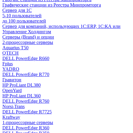
Графические станции из Реестра Минпромторга
Сервер для 1С
5-10 пользователей
до 100 пользователей
Сервер для компаний, использующих 1C:ERP, 1С:КА или
Управление Холдингом
Серверы (Brand) и опции
2-процессорные серверы
Aquarius T50
QTECH
DELL PowerEdge R660
Fplus
YADRO
DELL PowerEdge R770
Гравитон
HP ProLiant DL380
OpenYard
HP ProLiant DL360
DELL PowerEdge R760
Norsi-Trans
DELL PowerEdge R7725
Kraftway
1-процессорные серверы
DELL PowerEdge R360