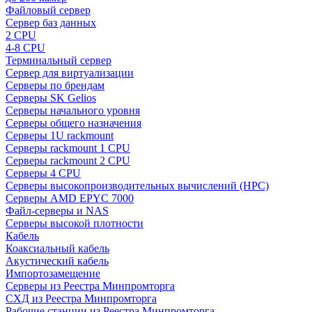
Файловый сервер
Сервер баз данных
2 CPU
4-8 CPU
Терминальный сервер
Сервер для виртуализации
Серверы по брендам
Серверы SK Gelios
Серверы начального уровня
Серверы общего назначения
Серверы 1U rackmount
Серверы rackmount 1 CPU
Серверы rackmount 2 CPU
Серверы 4 CPU
Серверы высокопроизводительных вычислений (HPC)
Серверы AMD EPYC 7000
Файл-серверы и NAS
Серверы высокой плотности
Кабель
Коаксиальный кабель
Акустический кабель
Импортозамещение
Серверы из Реестра Минпромторга
СХД из Реестра Минпромторга
Рабочие станции из Реестра Минпромторга