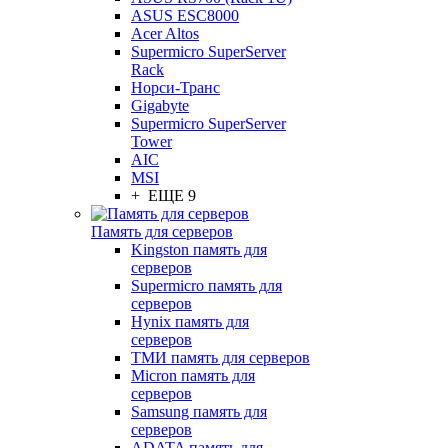
ASUS ESC8000
Acer Altos
Supermicro SuperServer
Rack
Норси-Транс
Gigabyte
Supermicro SuperServer
Tower
AIC
MSI
+ ЕЩЕ 9
Память для серверов
Kingston память для
серверов
Supermicro память для
серверов
Hynix память для
серверов
ТМИ память для серверов
Micron память для
серверов
Samsung память для
серверов
ADATA память для