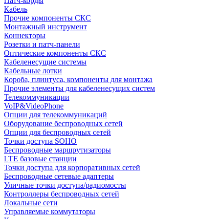
Патч-корды
Кабель
Прочие компоненты СКС
Монтажный инструмент
Коннекторы
Розетки и патч-панели
Оптические компоненты СКС
Кабеленесущие системы
Кабельные лотки
Короба, плинтуса, компоненты для монтажа
Прочие элементы для кабеленесущих систем
Телекоммуникации
VoIP&VideoPhone
Опции для телекоммуникаций
Оборудование беспроводных сетей
Опции для беспроводных сетей
Точки доступа SOHO
Беспроводные маршрутизаторы
LTE базовые станции
Точки доступа для корпоративных сетей
Беспроводные сетевые адаптеры
Уличные точки доступа/радиомосты
Контроллеры беспроводных сетей
Локальные сети
Управляемые коммутаторы