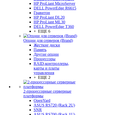
HP ProLiant MicroServer
DELL PowerEdge R6615
Гравитон
HP ProLiant DL20
HP ProLiant ML30
DELL PowerEdge T360
+ ЕЩЕ 6
Опции для серверов (Brand)
Жесткие диски
Память
Другие опции
Процессоры
RAID-контроллеры,
карты и платы
управления
+ ЕЩЕ 2
2-процессорные серверные
платформы
OpenYard
ASUS RS720 (Rack 2U)
SNR
ASUS RS700 (Rack 1U)