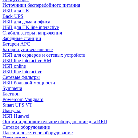
Источники бесперебойного питания
ИБП для ПК
Back-UPS
ИБП для дома и офиса
ИБП для ПК linе interactive
Стабилизаторы напряжения
Зарядные станции
Батареи APC
Батареи универсальные
ИБП для серверов и сетевых устройств
ИБП line interactive RM
ИБП online
ИБП linе interactive
Сетевые фильтры
ИБП большой мощности
Symmetra
Бастион
Powercom Vanguard
Smart UPS VT
Импульс
ИБП Huawei
Опции и дополнительное оборудование для ИБП
Сетевое оборудование
Пассивное сетевое оборудование