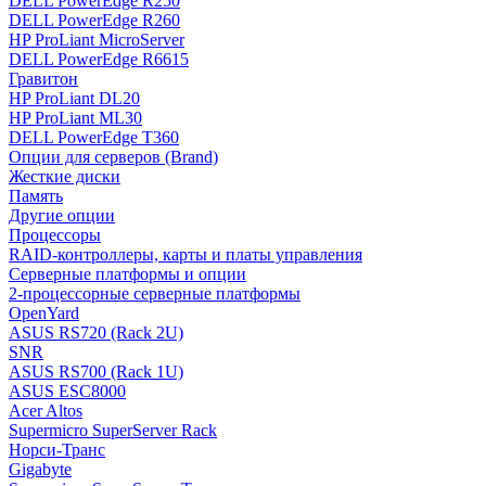
DELL PowerEdge R250
DELL PowerEdge R260
HP ProLiant MicroServer
DELL PowerEdge R6615
Гравитон
HP ProLiant DL20
HP ProLiant ML30
DELL PowerEdge T360
Опции для серверов (Brand)
Жесткие диски
Память
Другие опции
Процессоры
RAID-контроллеры, карты и платы управления
Серверные платформы и опции
2-процессорные серверные платформы
OpenYard
ASUS RS720 (Rack 2U)
SNR
ASUS RS700 (Rack 1U)
ASUS ESC8000
Acer Altos
Supermicro SuperServer Rack
Норси-Транс
Gigabyte