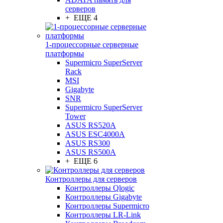
серверов
+ ЕЩЕ 4
1-процессорные серверные
платформы
Supermicro SuperServer
Rack
MSI
Gigabyte
SNR
Supermicro SuperServer
Tower
ASUS RS520A
ASUS ESC4000A
ASUS RS300
ASUS RS500A
+ ЕЩЕ 6
Контроллеры для серверов
Контроллеры Qlogic
Контроллеры Gigabyte
Контроллеры Supermicro
Контроллеры LR-Link