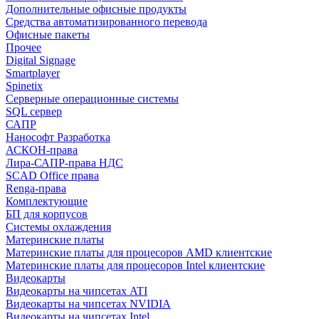
Дополнительные офисные продукты
Средства автоматизированного перевода
Офисные пакеты
Прочее
Digital Signage
Smartplayer
Spinetix
Серверные операционные системы
SQL сервер
САПР
Нанософт Разработка
АСКОН-права
Лира-САПР-права НДС
SCAD Office права
Renga-права
Комплектующие
БП для корпусов
Системы охлаждения
Материнские платы
Материнские платы для процесоров AMD клиентские
Материнские платы для процесоров Intel клиентские
Видеокарты
Видеокарты на чипсетах ATI
Видеокарты на чипсетах NVIDIA
Видеокарты на чипсетах Intel