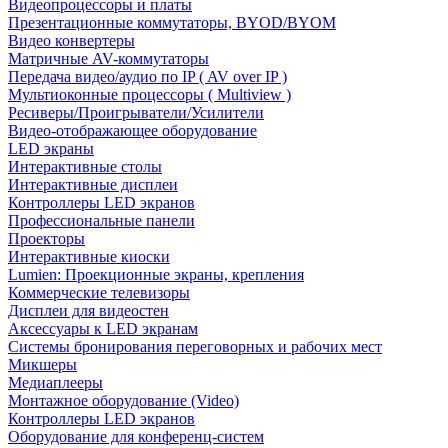
Видеопроцессоры и платы
Презентационные коммутаторы, BYOD/BYOM
Видео конвертеры
Матричные AV-коммутаторы
Передача видео/аудио по IP ( AV over IP )
Мультиоконные процессоры ( Multiview )
Ресиверы/Проигрыватели/Усилители
Видео-отображающее оборудование
LED экраны
Интерактивные столы
Интерактивные дисплеи
Контроллеры LED экранов
Профессиональные панели
Проекторы
Интерактивные киоски
Lumien: Проекционные экраны, крепления
Коммерческие телевизоры
Дисплеи для видеостен
Аксессуары к LED экранам
Системы бронирования переговорных и рабочих мест
Микшеры
Медиаплееры
Монтажное оборудование (Video)
Контроллеры LED экранов
Оборудование для конференц-систем