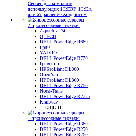
Сервер для компаний,
использующих 1C:ERP, 1С:КА
или Управление Холдингом
2-процессорные серверы
Aquarius T50
QTECH
DELL PowerEdge R660
Fplus
YADRO
DELL PowerEdge R770
Гравитон
HP ProLiant DL380
OpenYard
HP ProLiant DL360
DELL PowerEdge R760
Norsi-Trans
DELL PowerEdge R7725
Kraftway
+ ЕЩЕ 11
1-процессорные серверы
DELL PowerEdge R360
DELL PowerEdge R250
DELL PowerEdge R260