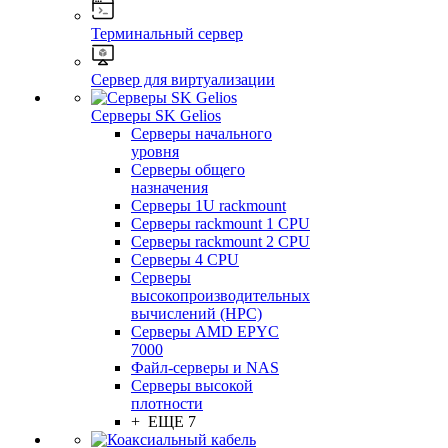
Терминальный сервер
Сервер для виртуализации
Серверы SK Gelios
Серверы начального
уровня
Серверы общего
назначения
Серверы 1U rackmount
Серверы rackmount 1 CPU
Серверы rackmount 2 CPU
Серверы 4 CPU
Серверы
высокопроизводительных
вычислений (HPC)
Серверы AMD EPYC
7000
Файл-серверы и NAS
Серверы высокой
плотности
+ ЕЩЕ 7