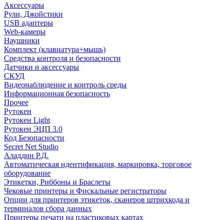
Аксессуары
Рули, Джойстики
USB адаптеры
Web-камеры
Наушники
Комплект (клавиатура+мышь)
Средства контроля и безопасности
Датчики и аксессуары
СКУД
Видеонаблюдение и контроль среды
Информационная безопасность
Прочее
Рутокен
Рутокен Light
Рутокен ЭЦП 3.0
Код Безопасности
Secret Net Studio
Аладдин Р.Д.
Автоматическая идентификация, маркировка, торговое
оборудование
Этикетки, Риббоны и Браслеты
Чековые принтеры и Фискальные регистраторы
Опции для принтеров этикеток, сканеров штрихкода и
терминалов сбора данных
Принтеры печати на пластиковых картах