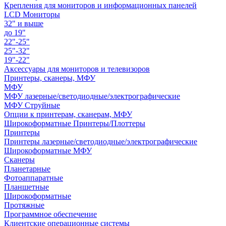
Крепления для мониторов и информационных панелей
LCD Мониторы
32" и выше
до 19"
22"-25"
25"-32"
19"-22"
Аксессуары для мониторов и телевизоров
Принтеры, сканеры, МФУ
МФУ
МФУ лазерные/светодиодные/электрографические
МФУ Струйные
Опции к принтерам, сканерам, МФУ
Широкоформатные Принтеры/Плоттеры
Принтеры
Принтеры лазерные/светодиодные/электрографические
Широкоформатные МФУ
Сканеры
Планетарные
Фотоаппаратные
Планшетные
Широкоформатные
Протяжные
Программное обеспечение
Клиентские операционные системы