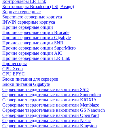
Контроллеры LR-Link
Контроллеры Broadcom (LSI, Avago)
Корпуса серверные
Supermicro серверные корпуса
INWIN серверные корпуса
Прочие серверные опции
Прочие серверные опции Brocade
Прочие серверные опции Gigabyte
Прочие серверные опции SNR
Прочие серверные опции SuperMicro
Прочие серверные опции AIC
Прочие серверные опции LR-Link
Процессоры
CPU Xeon
CPU EPYC
Блоки питания для серверов
Блоки питания Gigabyte
Серверные твердотельные накопители SSD
Cерверные твердотельные накопители Supermicro
Cерверные твердотельные накопители KIOXIA
Cерверные твердотельные накопители Memblaze
Cерверные твердотельные накопители GS Nanotech
Серверные твердотельные накопители OpenYard
Серверные твердотельные накопители Netac
Cерверные твердотельные накопители Kingston