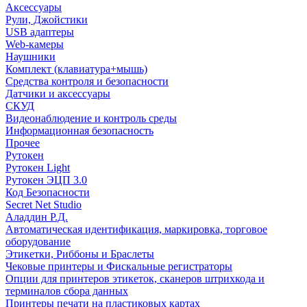
Аксессуары
Рули, Джойстики
USB адаптеры
Web-камеры
Наушники
Комплект (клавиатура+мышь)
Средства контроля и безопасности
Датчики и аксессуары
СКУД
Видеонаблюдение и контроль среды
Информационная безопасность
Прочее
Рутокен
Рутокен Light
Рутокен ЭЦП 3.0
Код Безопасности
Secret Net Studio
Аладдин Р.Д.
Автоматическая идентификация, маркировка, торговое
оборудование
Этикетки, Риббоны и Браслеты
Чековые принтеры и Фискальные регистраторы
Опции для принтеров этикеток, сканеров штрихкода и
терминалов сбора данных
Принтеры печати на пластиковых картах