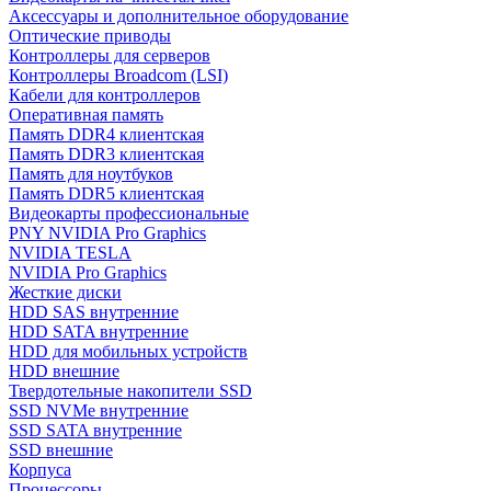
Аксессуары и дополнительное оборудование
Оптические приводы
Контроллеры для серверов
Контроллеры Broadcom (LSI)
Кабели для контроллеров
Оперативная память
Память DDR4 клиентская
Память DDR3 клиентская
Память для ноутбуков
Память DDR5 клиентская
Видеокарты профессиональные
PNY NVIDIA Pro Graphics
NVIDIA TESLA
NVIDIA Pro Graphics
Жесткие диски
HDD SAS внутренние
HDD SATA внутренние
HDD для мобильных устройств
HDD внешние
Твердотельные накопители SSD
SSD NVMe внутренние
SSD SATA внутренние
SSD внешние
Корпуса
Процессоры