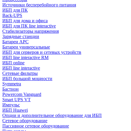
Источники бесперебойного питания
ИБП для ПК
Back-UPS
ИБП для дома и офиса
ИБП для ПК linе interactive
Стабилизаторы напряжения
Зарядные станции
Батареи APC
Батареи универсальные
ИБП для серверов и сетевых устройств
ИБП line interactive RM
ИБП online
ИБП linе interactive
Сетевые фильтры
ИБП большой мощности
Symmetra
Бастион
Powercom Vanguard
Smart UPS VT
Импульс
ИБП Huawei
Опции и дополнительное оборудование для ИБП
Сетевое оборудование
Пассивное сетевое оборудование