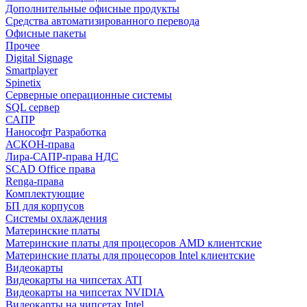
Дополнительные офисные продукты
Средства автоматизированного перевода
Офисные пакеты
Прочее
Digital Signage
Smartplayer
Spinetix
Серверные операционные системы
SQL сервер
САПР
Нанософт Разработка
АСКОН-права
Лира-САПР-права НДС
SCAD Office права
Renga-права
Комплектующие
БП для корпусов
Системы охлаждения
Материнские платы
Материнские платы для процесоров AMD клиентские
Материнские платы для процесоров Intel клиентские
Видеокарты
Видеокарты на чипсетах ATI
Видеокарты на чипсетах NVIDIA
Видеокарты на чипсетах Intel