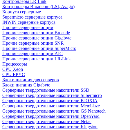
Контроллеры LR-Link
Контроллеры Broadcom (LSI, Avago)
Корпуса серверные
Supermicro серверные корпуса
INWIN серверные корпуса
Прочие серверные опции
Прочие серверные опции Brocade
Прочие серверные опции Gigabyte
Прочие серверные опции SNR
Прочие серверные опции SuperMicro
Прочие серверные опции AIC
Прочие серверные опции LR-Link
Процессоры
CPU Xeon
CPU EPYC
Блоки питания для серверов
Блоки питания Gigabyte
Серверные твердотельные накопители SSD
Cерверные твердотельные накопители Supermicro
Cерверные твердотельные накопители KIOXIA
Cерверные твердотельные накопители Memblaze
Cерверные твердотельные накопители GS Nanotech
Серверные твердотельные накопители OpenYard
Серверные твердотельные накопители Netac
Cерверные твердотельные накопители Kingston