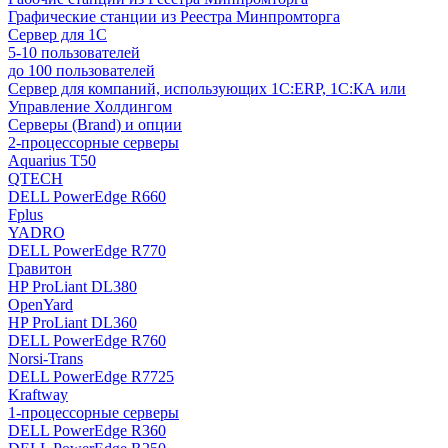
Графические станции из Реестра Минпромторга
Сервер для 1С
5-10 пользователей
до 100 пользователей
Сервер для компаний, использующих 1C:ERP, 1С:КА или
Управление Холдингом
Серверы (Brand) и опции
2-процессорные серверы
Aquarius T50
QTECH
DELL PowerEdge R660
Fplus
YADRO
DELL PowerEdge R770
Гравитон
HP ProLiant DL380
OpenYard
HP ProLiant DL360
DELL PowerEdge R760
Norsi-Trans
DELL PowerEdge R7725
Kraftway
1-процессорные серверы
DELL PowerEdge R360