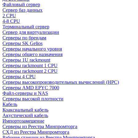
Файловый сервер
Сервер баз данных
2 CPU
4-8 CPU
Терминальный сервер
Сервер для виртуализации
Серверы по брендам
Серверы SK Gelios
Серверы начального уровня
Серверы общего назначения
Серверы 1U rackmount
Серверы rackmount 1 CPU
Серверы rackmount 2 CPU
Серверы 4 CPU
Серверы высокопроизводительных вычислений (HPC)
Серверы AMD EPYC 7000
Файл-серверы и NAS
Серверы высокой плотности
Кабель
Коаксиальный кабель
Акустический кабель
Импортозамещение
Серверы из Реестра Минпромторга
СХД из Реестра Минпромторга
Рабочие станции из Реестра Минпромторга