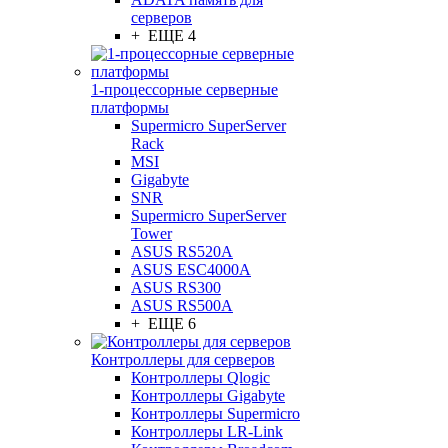
серверов
+ ЕЩЕ 4
1-процессорные серверные
платформы
Supermicro SuperServer
Rack
MSI
Gigabyte
SNR
Supermicro SuperServer
Tower
ASUS RS520A
ASUS ESC4000A
ASUS RS300
ASUS RS500A
+ ЕЩЕ 6
Контроллеры для серверов
Контроллеры Qlogic
Контроллеры Gigabyte
Контроллеры Supermicro
Контроллеры LR-Link