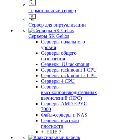
Терминальный сервер
Сервер для виртуализации
Серверы SK Gelios
Серверы начального
уровня
Серверы общего
назначения
Серверы 1U rackmount
Серверы rackmount 1 CPU
Серверы rackmount 2 CPU
Серверы 4 CPU
Серверы
высокопроизводительных
вычислений (HPC)
Серверы AMD EPYC
7000
Файл-серверы и NAS
Серверы высокой
плотности
+ ЕЩЕ 7