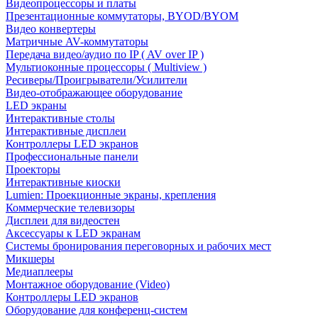
Видеопроцессоры и платы
Презентационные коммутаторы, BYOD/BYOM
Видео конвертеры
Матричные AV-коммутаторы
Передача видео/аудио по IP ( AV over IP )
Мультиоконные процессоры ( Multiview )
Ресиверы/Проигрыватели/Усилители
Видео-отображающее оборудование
LED экраны
Интерактивные столы
Интерактивные дисплеи
Контроллеры LED экранов
Профессиональные панели
Проекторы
Интерактивные киоски
Lumien: Проекционные экраны, крепления
Коммерческие телевизоры
Дисплеи для видеостен
Аксессуары к LED экранам
Системы бронирования переговорных и рабочих мест
Микшеры
Медиаплееры
Монтажное оборудование (Video)
Контроллеры LED экранов
Оборудование для конференц-систем