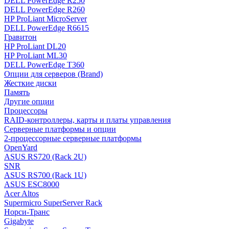
DELL PowerEdge R250
DELL PowerEdge R260
HP ProLiant MicroServer
DELL PowerEdge R6615
Гравитон
HP ProLiant DL20
HP ProLiant ML30
DELL PowerEdge T360
Опции для серверов (Brand)
Жесткие диски
Память
Другие опции
Процессоры
RAID-контроллеры, карты и платы управления
Серверные платформы и опции
2-процессорные серверные платформы
OpenYard
ASUS RS720 (Rack 2U)
SNR
ASUS RS700 (Rack 1U)
ASUS ESC8000
Acer Altos
Supermicro SuperServer Rack
Норси-Транс
Gigabyte