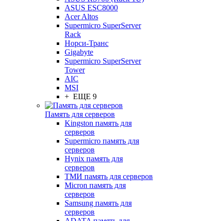
ASUS ESC8000
Acer Altos
Supermicro SuperServer
Rack
Норси-Транс
Gigabyte
Supermicro SuperServer
Tower
AIC
MSI
+ ЕЩЕ 9
Память для серверов
Kingston память для
серверов
Supermicro память для
серверов
Hynix память для
серверов
ТМИ память для серверов
Micron память для
серверов
Samsung память для
серверов
ADATA память для