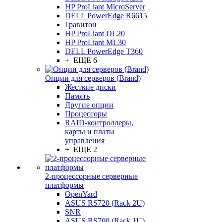
HP ProLiant MicroServer
DELL PowerEdge R6615
Гравитон
HP ProLiant DL20
HP ProLiant ML30
DELL PowerEdge T360
+ ЕЩЕ 6
Опции для серверов (Brand)
Жесткие диски
Память
Другие опции
Процессоры
RAID-контроллеры,
карты и платы
управления
+ ЕЩЕ 2
2-процессорные серверные
платформы
OpenYard
ASUS RS720 (Rack 2U)
SNR
ASUS RS700 (Rack 1U)