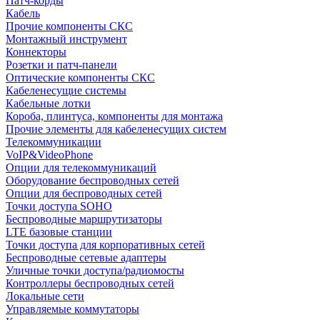
Патч-корды
Кабель
Прочие компоненты СКС
Монтажный инструмент
Коннекторы
Розетки и патч-панели
Оптические компоненты СКС
Кабеленесущие системы
Кабельные лотки
Короба, плинтуса, компоненты для монтажа
Прочие элементы для кабеленесущих систем
Телекоммуникации
VoIP&VideoPhone
Опции для телекоммуникаций
Оборудование беспроводных сетей
Опции для беспроводных сетей
Точки доступа SOHO
Беспроводные маршрутизаторы
LTE базовые станции
Точки доступа для корпоративных сетей
Беспроводные сетевые адаптеры
Уличные точки доступа/радиомосты
Контроллеры беспроводных сетей
Локальные сети
Управляемые коммутаторы