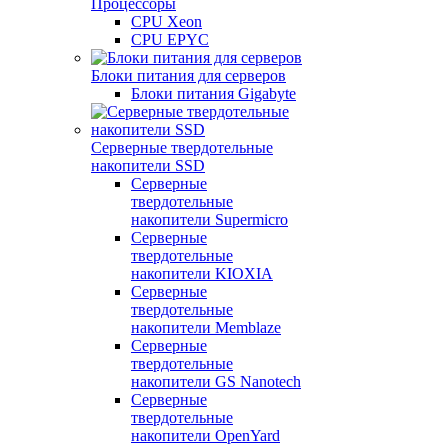
Процессоры
CPU Xeon
CPU EPYC
Блоки питания для серверов
Блоки питания Gigabyte
Серверные твердотельные
накопители SSD
Cерверные
твердотельные
накопители Supermicro
Cерверные
твердотельные
накопители KIOXIA
Cерверные
твердотельные
накопители Memblaze
Cерверные
твердотельные
накопители GS Nanotech
Серверные
твердотельные
накопители OpenYard