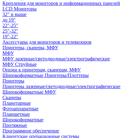
Крепления для мониторов и информационных панелей
LCD Мониторы
32" и выше
до 19"
22"-25"
25"-32"
19"-22"
Аксессуары для мониторов и телевизоров
Принтеры, сканеры, МФУ
МФУ
МФУ лазерные/светодиодные/электрографические
МФУ Струйные
Опции к принтерам, сканерам, МФУ
Широкоформатные Принтеры/Плоттеры
Принтеры
Принтеры лазерные/светодиодные/электрографические
Широкоформатные МФУ
Сканеры
Планетарные
Фотоаппаратные
Планшетные
Широкоформатные
Протяжные
Программное обеспечение
Клиентские операционные системы