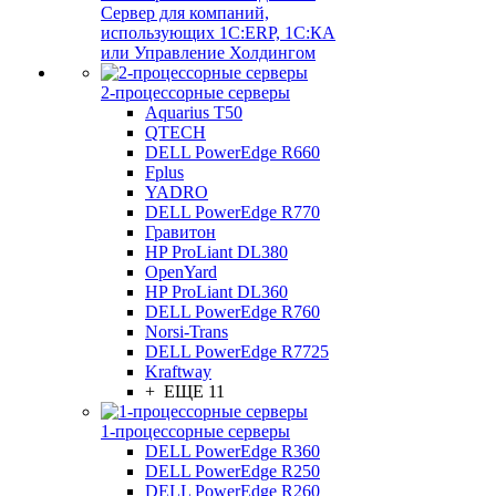
Сервер для компаний,
использующих 1C:ERP, 1С:КА
или Управление Холдингом
2-процессорные серверы
Aquarius T50
QTECH
DELL PowerEdge R660
Fplus
YADRO
DELL PowerEdge R770
Гравитон
HP ProLiant DL380
OpenYard
HP ProLiant DL360
DELL PowerEdge R760
Norsi-Trans
DELL PowerEdge R7725
Kraftway
+ ЕЩЕ 11
1-процессорные серверы
DELL PowerEdge R360
DELL PowerEdge R250
DELL PowerEdge R260