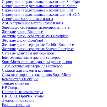
Cерверные твердотельные накопители Solidigm
Cерверные твердотельные накопители Micron
Cерверные твердотельные накопители Intel
Cерверные твердотельные накопители PHISON
Серверные материнские платы
ASUS серверные материнские платы
Supermicro серверные материнские платы
Жесткие диски Enterprise
Жесткие диски серверные WD Enterprise
Жесткие диски OpenYard
Жесткие диски серверные Toshiba Enterprise
Жесткие диски серверные Seagate Enterprise
Сетевые адаптеры для серверов
Intel сетевые адаптеры для серверов
SuperMicro сетевые адаптеры для серверов
ТМИ сетевые адаптеры для серверов
Салазки для дисков и корзины
Салазки и корзины для дисков SuperMicro
Компьютеры и опции
Тонкие клиенты
HP Compaq
Настольные компьютеры
ПК DELL OptiPlex, Vostro
Экономичная серия
Рабочие станции