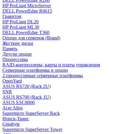
DELL PowerEdge R260
HP ProLiant MicroServer
DELL PowerEdge R6615
Гравитон
HP ProLiant DL20
HP ProLiant ML30
DELL PowerEdge T360
Опции для серверов (Brand)
Жесткие диски
Память
Другие опции
Процессоры
RAID-контроллеры, карты и платы управления
Серверные платформы и опции
2-процессорные серверные платформы
OpenYard
ASUS RS720 (Rack 2U)
SNR
ASUS RS700 (Rack 1U)
ASUS ESC8000
Acer Altos
Supermicro SuperServer Rack
Норси-Транс
Gigabyte
Supermicro SuperServer Tower