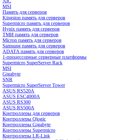
AIC
MSI
Память для серверов
Kingston память для серверов
Supermicro память для серверов
Hynix память для серверов
ТМИ память для серверов
Micron память для серверов
Samsung память для серверов
ADATA память для серверов
1-процессорные серверные платформы
Supermicro SuperServer Rack
MSI
Gigabyte
SNR
Supermicro SuperServer Tower
ASUS RS520A
ASUS ESC4000A
ASUS RS300
ASUS RS500A
Контроллеры для серверов
Контроллеры Qlogic
Контроллеры Gigabyte
Контроллеры Supermicro
Контроллеры LR-Link