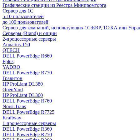
Графические станции из Реестра Минпромторга
Сервер для 1С
5-10 пользователей
до 100 пользователей
Сервер для компаний, использующих 1C:ERP, 1С:КА или Упр
Серверы (Brand) и опции
2-процессорные серверы
Aquarius T50
QTECH
DELL PowerEdge R660
Fplus
YADRO
DELL PowerEdge R770
Гравитон
HP ProLiant DL380
OpenYard
HP ProLiant DL360
DELL PowerEdge R760
Norsi-Trans
DELL PowerEdge R7725
Kraftway
1-процессорные серверы
DELL PowerEdge R360
DELL PowerEdge R250