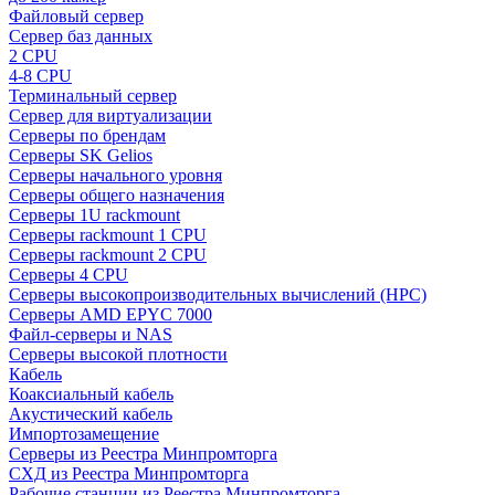
Файловый сервер
Сервер баз данных
2 CPU
4-8 CPU
Терминальный сервер
Сервер для виртуализации
Серверы по брендам
Серверы SK Gelios
Серверы начального уровня
Серверы общего назначения
Серверы 1U rackmount
Серверы rackmount 1 CPU
Серверы rackmount 2 CPU
Серверы 4 CPU
Серверы высокопроизводительных вычислений (HPC)
Серверы AMD EPYC 7000
Файл-серверы и NAS
Серверы высокой плотности
Кабель
Коаксиальный кабель
Акустический кабель
Импортозамещение
Серверы из Реестра Минпромторга
СХД из Реестра Минпромторга
Рабочие станции из Реестра Минпромторга