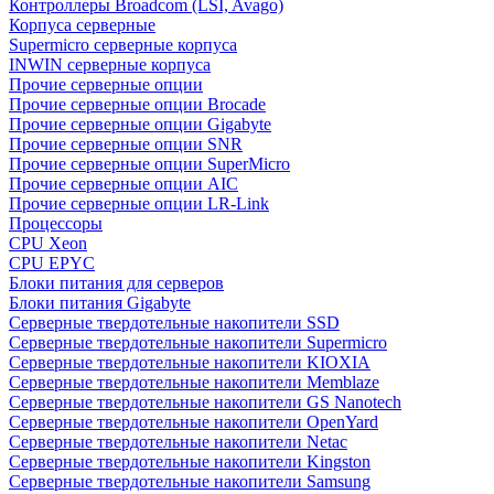
Контроллеры Broadcom (LSI, Avago)
Корпуса серверные
Supermicro серверные корпуса
INWIN серверные корпуса
Прочие серверные опции
Прочие серверные опции Brocade
Прочие серверные опции Gigabyte
Прочие серверные опции SNR
Прочие серверные опции SuperMicro
Прочие серверные опции AIC
Прочие серверные опции LR-Link
Процессоры
CPU Xeon
CPU EPYC
Блоки питания для серверов
Блоки питания Gigabyte
Серверные твердотельные накопители SSD
Cерверные твердотельные накопители Supermicro
Cерверные твердотельные накопители KIOXIA
Cерверные твердотельные накопители Memblaze
Cерверные твердотельные накопители GS Nanotech
Серверные твердотельные накопители OpenYard
Серверные твердотельные накопители Netac
Cерверные твердотельные накопители Kingston
Cерверные твердотельные накопители Samsung