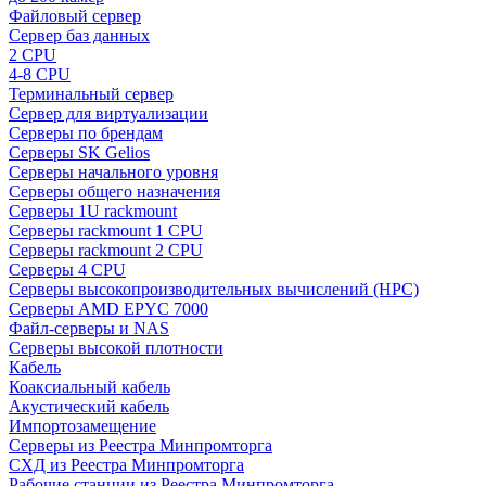
Файловый сервер
Сервер баз данных
2 CPU
4-8 CPU
Терминальный сервер
Сервер для виртуализации
Серверы по брендам
Серверы SK Gelios
Серверы начального уровня
Серверы общего назначения
Серверы 1U rackmount
Серверы rackmount 1 CPU
Серверы rackmount 2 CPU
Серверы 4 CPU
Серверы высокопроизводительных вычислений (HPC)
Серверы AMD EPYC 7000
Файл-серверы и NAS
Серверы высокой плотности
Кабель
Коаксиальный кабель
Акустический кабель
Импортозамещение
Серверы из Реестра Минпромторга
СХД из Реестра Минпромторга
Рабочие станции из Реестра Минпромторга