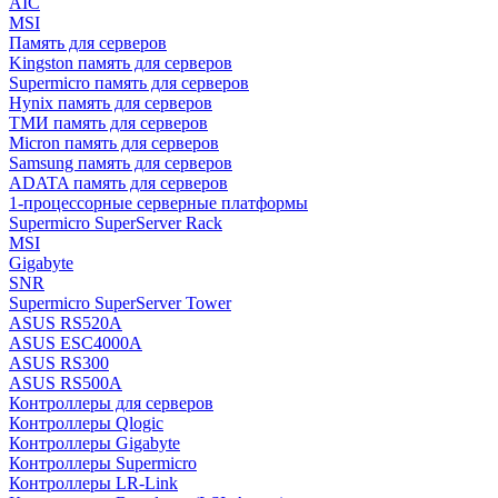
AIC
MSI
Память для серверов
Kingston память для серверов
Supermicro память для серверов
Hynix память для серверов
ТМИ память для серверов
Micron память для серверов
Samsung память для серверов
ADATA память для серверов
1-процессорные серверные платформы
Supermicro SuperServer Rack
MSI
Gigabyte
SNR
Supermicro SuperServer Tower
ASUS RS520A
ASUS ESC4000A
ASUS RS300
ASUS RS500A
Контроллеры для серверов
Контроллеры Qlogic
Контроллеры Gigabyte
Контроллеры Supermicro
Контроллеры LR-Link