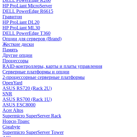
DELL PowerEdge R260
HP ProLiant MicroServer
DELL PowerEdge R6615
Гравитон
HP ProLiant DL20
HP ProLiant ML30
DELL PowerEdge T360
Опции для серверов (Brand)
Жесткие диски
Память
Другие опции
Процессоры
RAID-контроллеры, карты и платы управления
Серверные платформы и опции
2-процессорные серверные платформы
OpenYard
ASUS RS720 (Rack 2U)
SNR
ASUS RS700 (Rack 1U)
ASUS ESC8000
Acer Altos
Supermicro SuperServer Rack
Норси-Транс
Gigabyte
Supermicro SuperServer Tower