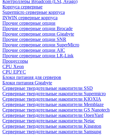
Контроллеры Broadcom (LSI, Avago)
Корпуса серверные
Supermicro серверные корпуса
INWIN серверные корпуса
Прочие серверные опции
Прочие серверные опции Brocade
Прочие серверные опции Gigabyte
Прочие серверные опции SNR
Прочие серверные опции SuperMicro
Прочие серверные опции AIC
Прочие серверные опции LR-Link
Процессоры
CPU Xeon
CPU EPYC
Блоки питания для серверов
Блоки питания Gigabyte
Серверные твердотельные накопители SSD
Cерверные твердотельные накопители Supermicro
Cерверные твердотельные накопители KIOXIA
Cерверные твердотельные накопители Memblaze
Cерверные твердотельные накопители GS Nanotech
Серверные твердотельные накопители OpenYard
Серверные твердотельные накопители Netac
Cерверные твердотельные накопители Kingston
Cерверные твердотельные накопители Samsung