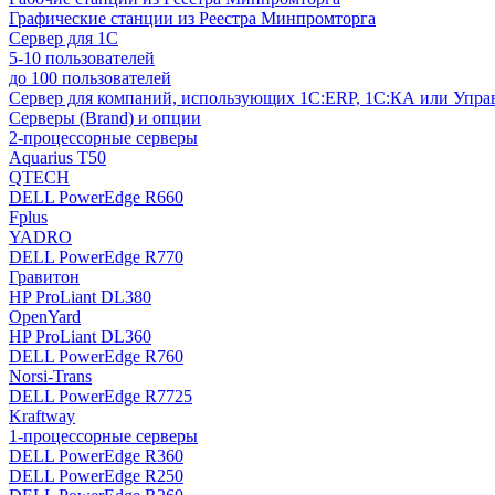
Графические станции из Реестра Минпромторга
Сервер для 1С
5-10 пользователей
до 100 пользователей
Сервер для компаний, использующих 1C:ERP, 1С:КА или Упр
Серверы (Brand) и опции
2-процессорные серверы
Aquarius T50
QTECH
DELL PowerEdge R660
Fplus
YADRO
DELL PowerEdge R770
Гравитон
HP ProLiant DL380
OpenYard
HP ProLiant DL360
DELL PowerEdge R760
Norsi-Trans
DELL PowerEdge R7725
Kraftway
1-процессорные серверы
DELL PowerEdge R360
DELL PowerEdge R250