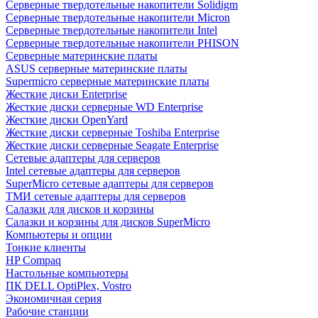
Cерверные твердотельные накопители Solidigm
Cерверные твердотельные накопители Micron
Cерверные твердотельные накопители Intel
Cерверные твердотельные накопители PHISON
Серверные материнские платы
ASUS серверные материнские платы
Supermicro серверные материнские платы
Жесткие диски Enterprise
Жесткие диски серверные WD Enterprise
Жесткие диски OpenYard
Жесткие диски серверные Toshiba Enterprise
Жесткие диски серверные Seagate Enterprise
Сетевые адаптеры для серверов
Intel сетевые адаптеры для серверов
SuperMicro сетевые адаптеры для серверов
ТМИ сетевые адаптеры для серверов
Салазки для дисков и корзины
Салазки и корзины для дисков SuperMicro
Компьютеры и опции
Тонкие клиенты
HP Compaq
Настольные компьютеры
ПК DELL OptiPlex, Vostro
Экономичная серия
Рабочие станции