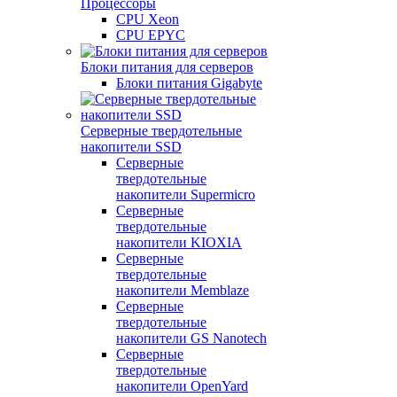
Процессоры
CPU Xeon
CPU EPYC
Блоки питания для серверов
Блоки питания Gigabyte
Серверные твердотельные
накопители SSD
Cерверные
твердотельные
накопители Supermicro
Cерверные
твердотельные
накопители KIOXIA
Cерверные
твердотельные
накопители Memblaze
Cерверные
твердотельные
накопители GS Nanotech
Серверные
твердотельные
накопители OpenYard