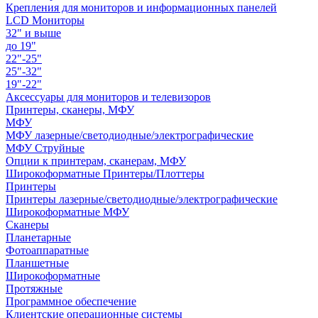
Крепления для мониторов и информационных панелей
LCD Мониторы
32" и выше
до 19"
22"-25"
25"-32"
19"-22"
Аксессуары для мониторов и телевизоров
Принтеры, сканеры, МФУ
МФУ
МФУ лазерные/светодиодные/электрографические
МФУ Струйные
Опции к принтерам, сканерам, МФУ
Широкоформатные Принтеры/Плоттеры
Принтеры
Принтеры лазерные/светодиодные/электрографические
Широкоформатные МФУ
Сканеры
Планетарные
Фотоаппаратные
Планшетные
Широкоформатные
Протяжные
Программное обеспечение
Клиентские операционные системы