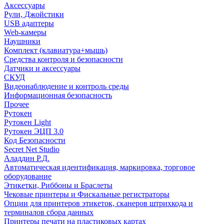
Аксессуары
Рули, Джойстики
USB адаптеры
Web-камеры
Наушники
Комплект (клавиатура+мышь)
Средства контроля и безопасности
Датчики и аксессуары
СКУД
Видеонаблюдение и контроль среды
Информационная безопасность
Прочее
Рутокен
Рутокен Light
Рутокен ЭЦП 3.0
Код Безопасности
Secret Net Studio
Аладдин Р.Д.
Автоматическая идентификация, маркировка, торговое
оборудование
Этикетки, Риббоны и Браслеты
Чековые принтеры и Фискальные регистраторы
Опции для принтеров этикеток, сканеров штрихкода и
терминалов сбора данных
Принтеры печати на пластиковых картах