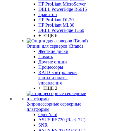
HP ProLiant MicroServer
DELL PowerEdge R6615
Гравитон
HP ProLiant DL20
HP ProLiant ML30
DELL PowerEdge T360
+ ЕЩЕ 6
Опции для серверов (Brand)
Жесткие диски
Память
Другие опции
Процессоры
RAID-контроллеры,
карты и платы
управления
+ ЕЩЕ 2
2-процессорные серверные
платформы
OpenYard
ASUS RS720 (Rack 2U)
SNR
ASUS RS700 (Rack 1U)