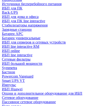
Источники бесперебойного питания
ИБП для ПК
Back-UPS
ИБП для дома и офиса
ИБП для ПК linе interactive
Стабилизаторы напряжения
Зарядные станции
Батареи APC
Батареи универсальные
ИБП для серверов и сетевых устройств
ИБП line interactive RM
ИБП online
ИБП linе interactive
Сетевые фильтры
ИБП большой мощности
Symmetra
Бастион
Powercom Vanguard
Smart UPS VT
Импульс
ИБП Huawei
Опции и дополнительное оборудование для ИБП
Сетевое оборудование
Пассивное сетевое оборудование