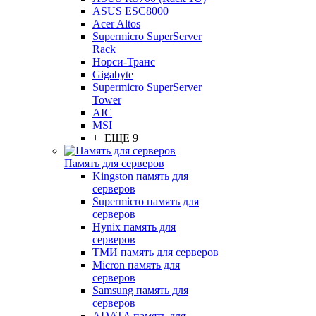
ASUS ESC8000
Acer Altos
Supermicro SuperServer
Rack
Норси-Транс
Gigabyte
Supermicro SuperServer
Tower
AIC
MSI
+ ЕЩЕ 9
Память для серверов
Kingston память для
серверов
Supermicro память для
серверов
Hynix память для
серверов
ТМИ память для серверов
Micron память для
серверов
Samsung память для
серверов
ADATA память для