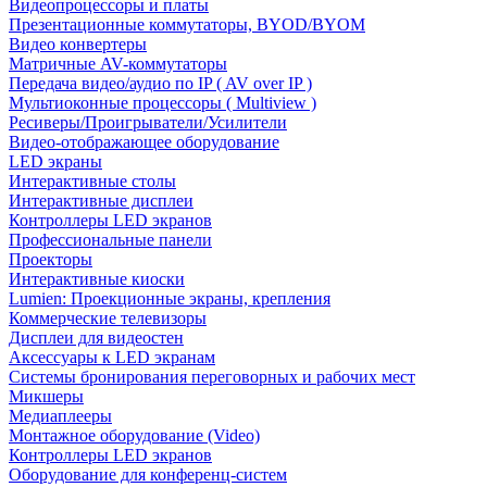
Видеопроцессоры и платы
Презентационные коммутаторы, BYOD/BYOM
Видео конвертеры
Матричные AV-коммутаторы
Передача видео/аудио по IP ( AV over IP )
Мультиоконные процессоры ( Multiview )
Ресиверы/Проигрыватели/Усилители
Видео-отображающее оборудование
LED экраны
Интерактивные столы
Интерактивные дисплеи
Контроллеры LED экранов
Профессиональные панели
Проекторы
Интерактивные киоски
Lumien: Проекционные экраны, крепления
Коммерческие телевизоры
Дисплеи для видеостен
Аксессуары к LED экранам
Системы бронирования переговорных и рабочих мест
Микшеры
Медиаплееры
Монтажное оборудование (Video)
Контроллеры LED экранов
Оборудование для конференц-систем