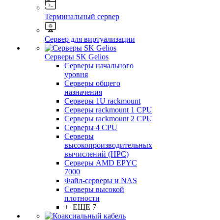
Терминальный сервер
Сервер для виртуализации
Серверы SK Gelios
Серверы начального
уровня
Серверы общего
назначения
Серверы 1U rackmount
Серверы rackmount 1 CPU
Серверы rackmount 2 CPU
Серверы 4 CPU
Серверы
высокопроизводительных
вычислений (HPC)
Серверы AMD EPYC
7000
Файл-серверы и NAS
Серверы высокой
плотности
+ ЕЩЕ 7