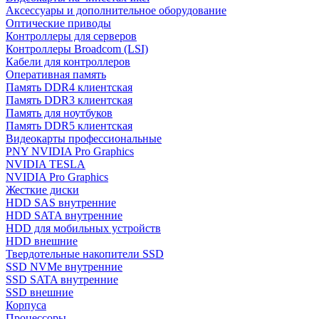
Аксессуары и дополнительное оборудование
Оптические приводы
Контроллеры для серверов
Контроллеры Broadcom (LSI)
Кабели для контроллеров
Оперативная память
Память DDR4 клиентская
Память DDR3 клиентская
Память для ноутбуков
Память DDR5 клиентская
Видеокарты профессиональные
PNY NVIDIA Pro Graphics
NVIDIA TESLA
NVIDIA Pro Graphics
Жесткие диски
HDD SAS внутренние
HDD SATA внутренние
HDD для мобильных устройств
HDD внешние
Твердотельные накопители SSD
SSD NVMe внутренние
SSD SATA внутренние
SSD внешние
Корпуса
Процессоры