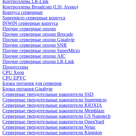
Контроллеры LR-Link
Контроллеры Broadcom (LSI, Avago)
Корпуса серверные
Supermicro серверные корпуса
INWIN серверные корпуса
Прочие серверные опции
Прочие серверные опции Brocade
Прочие серверные опции Gigabyte
Прочие серверные опции SNR
Прочие серверные опции SuperMicro
Прочие серверные опции AIC
Прочие серверные опции LR-Link
Процессоры
CPU Xeon
CPU EPYC
Блоки питания для серверов
Блоки питания Gigabyte
Серверные твердотельные накопители SSD
Cерверные твердотельные накопители Supermicro
Cерверные твердотельные накопители KIOXIA
Cерверные твердотельные накопители Memblaze
Cерверные твердотельные накопители GS Nanotech
Серверные твердотельные накопители OpenYard
Серверные твердотельные накопители Netac
Cерверные твердотельные накопители Kingston