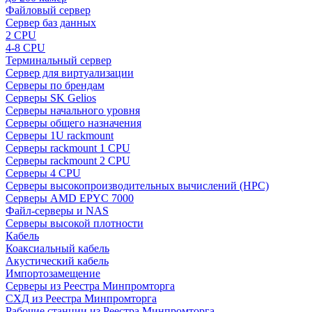
Файловый сервер
Сервер баз данных
2 CPU
4-8 CPU
Терминальный сервер
Сервер для виртуализации
Серверы по брендам
Серверы SK Gelios
Серверы начального уровня
Серверы общего назначения
Серверы 1U rackmount
Серверы rackmount 1 CPU
Серверы rackmount 2 CPU
Серверы 4 CPU
Серверы высокопроизводительных вычислений (HPC)
Серверы AMD EPYC 7000
Файл-серверы и NAS
Серверы высокой плотности
Кабель
Коаксиальный кабель
Акустический кабель
Импортозамещение
Серверы из Реестра Минпромторга
СХД из Реестра Минпромторга
Рабочие станции из Реестра Минпромторга