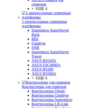
серверов
+ ЕЩЕ 4
1-процессорные серверные
платформы
Supermicro SuperServer
Rack
MSI
Gigabyte
SNR
Supermicro SuperServer
Tower
ASUS RS520A
ASUS ESC4000A
ASUS RS300
ASUS RS500A
+ ЕЩЕ 6
Контроллеры для серверов
Контроллеры Qlogic
Контроллеры Gigabyte
Контроллеры Supermicro
Контроллеры LR-Link