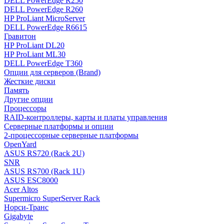
DELL PowerEdge R250
DELL PowerEdge R260
HP ProLiant MicroServer
DELL PowerEdge R6615
Гравитон
HP ProLiant DL20
HP ProLiant ML30
DELL PowerEdge T360
Опции для серверов (Brand)
Жесткие диски
Память
Другие опции
Процессоры
RAID-контроллеры, карты и платы управления
Серверные платформы и опции
2-процессорные серверные платформы
OpenYard
ASUS RS720 (Rack 2U)
SNR
ASUS RS700 (Rack 1U)
ASUS ESC8000
Acer Altos
Supermicro SuperServer Rack
Норси-Транс
Gigabyte