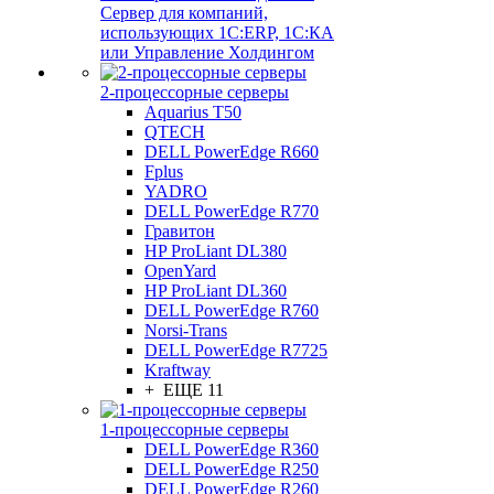
Сервер для компаний,
использующих 1C:ERP, 1С:КА
или Управление Холдингом
2-процессорные серверы
Aquarius T50
QTECH
DELL PowerEdge R660
Fplus
YADRO
DELL PowerEdge R770
Гравитон
HP ProLiant DL380
OpenYard
HP ProLiant DL360
DELL PowerEdge R760
Norsi-Trans
DELL PowerEdge R7725
Kraftway
+ ЕЩЕ 11
1-процессорные серверы
DELL PowerEdge R360
DELL PowerEdge R250
DELL PowerEdge R260