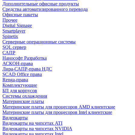
Дополнительные офисные продукты
Средства автоматизированного перевода
Офисные пакеты
Прочее
Digital Signage
Smartplayer
Spinetix
Серверные операционные системы
SQL сервер
САПР
Нанософт Разработка
АСКОН-права
Лира-САПР-права НДС
SCAD Office права
Renga-права
Комплектующие
БП для корпусов
Системы охлаждения
Материнские платы
Материнские платы для процесоров AMD клиентские
Материнские платы для процесоров Intel клиентские
Видеокарты
Видеокарты на чипсетах ATI
Видеокарты на чипсетах NVIDIA
Видеокарты на чипсетах Intel