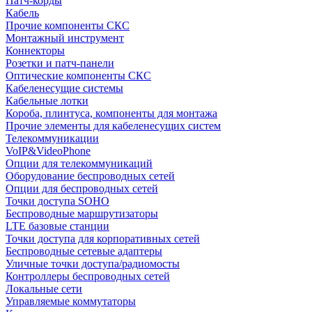
Патч-корды
Кабель
Прочие компоненты СКС
Монтажный инструмент
Коннекторы
Розетки и патч-панели
Оптические компоненты СКС
Кабеленесущие системы
Кабельные лотки
Короба, плинтуса, компоненты для монтажа
Прочие элементы для кабеленесущих систем
Телекоммуникации
VoIP&VideoPhone
Опции для телекоммуникаций
Оборудование беспроводных сетей
Опции для беспроводных сетей
Точки доступа SOHO
Беспроводные маршрутизаторы
LTE базовые станции
Точки доступа для корпоративных сетей
Беспроводные сетевые адаптеры
Уличные точки доступа/радиомосты
Контроллеры беспроводных сетей
Локальные сети
Управляемые коммутаторы