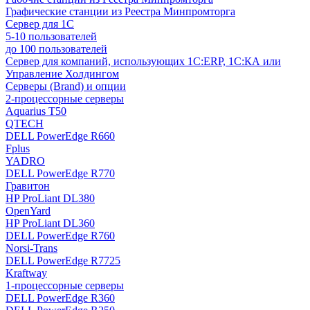
Графические станции из Реестра Минпромторга
Сервер для 1С
5-10 пользователей
до 100 пользователей
Сервер для компаний, использующих 1C:ERP, 1С:КА или
Управление Холдингом
Серверы (Brand) и опции
2-процессорные серверы
Aquarius T50
QTECH
DELL PowerEdge R660
Fplus
YADRO
DELL PowerEdge R770
Гравитон
HP ProLiant DL380
OpenYard
HP ProLiant DL360
DELL PowerEdge R760
Norsi-Trans
DELL PowerEdge R7725
Kraftway
1-процессорные серверы
DELL PowerEdge R360