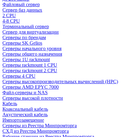
Файловый сервер
Сервер баз данных
2 CPU
4-8 CPU
Терминальный сервер
Сервер для виртуализации
Серверы по брендам
Серверы SK Gelios
Серверы начального уровня
Серверы общего назначения
Серверы 1U rackmount
Серверы rackmount 1 CPU
Серверы rackmount 2 CPU
Серверы 4 CPU
Серверы высокопроизводительных вычислений (HPC)
Серверы AMD EPYC 7000
Файл-серверы и NAS
Серверы высокой плотности
Кабель
Коаксиальный кабель
Акустический кабель
Импортозамещение
Серверы из Реестра Минпромторга
СХД из Реестра Минпромторга
Рабочие станции из Реестра Минпромторга