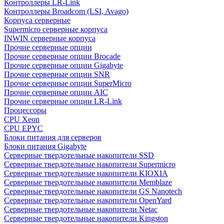
Контроллеры LR-Link
Контроллеры Broadcom (LSI, Avago)
Корпуса серверные
Supermicro серверные корпуса
INWIN серверные корпуса
Прочие серверные опции
Прочие серверные опции Brocade
Прочие серверные опции Gigabyte
Прочие серверные опции SNR
Прочие серверные опции SuperMicro
Прочие серверные опции AIC
Прочие серверные опции LR-Link
Процессоры
CPU Xeon
CPU EPYC
Блоки питания для серверов
Блоки питания Gigabyte
Серверные твердотельные накопители SSD
Cерверные твердотельные накопители Supermicro
Cерверные твердотельные накопители KIOXIA
Cерверные твердотельные накопители Memblaze
Cерверные твердотельные накопители GS Nanotech
Серверные твердотельные накопители OpenYard
Серверные твердотельные накопители Netac
Cерверные твердотельные накопители Kingston