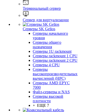
Терминальный сервер
Сервер для виртуализации
Серверы SK Gelios
Серверы начального
уровня
Серверы общего
назначения
Серверы 1U rackmount
Серверы rackmount 1 CPU
Серверы rackmount 2 CPU
Серверы 4 CPU
Серверы
высокопроизводительных
вычислений (HPC)
Серверы AMD EPYC
7000
Файл-серверы и NAS
Серверы высокой
плотности
+ ЕЩЕ 7