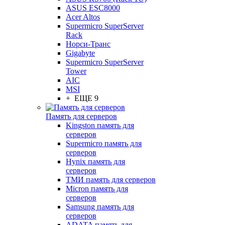
ASUS ESC8000
Acer Altos
Supermicro SuperServer
Rack
Норси-Транс
Gigabyte
Supermicro SuperServer
Tower
AIC
MSI
+ ЕЩЕ 9
Память для серверов
Kingston память для
серверов
Supermicro память для
серверов
Hynix память для
серверов
ТМИ память для серверов
Micron память для
серверов
Samsung память для
серверов
ADATA память для