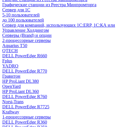
Графические станции из Реестра Минпромторга
Сервер для 1С
5-10 пользователей
до 100 пользователей
Сервер для компаний, использующих 1C:ERP, 1С:КА или
Управление Холдингом
Серверы (Brand) и опции
2-процессорные серверы
Aquarius T50
QTECH
DELL PowerEdge R660
Fplus
YADRO
DELL PowerEdge R770
Гравитон
HP ProLiant DL380
OpenYard
HP ProLiant DL360
DELL PowerEdge R760
Norsi-Trans
DELL PowerEdge R7725
Kraftway
1-процессорные серверы
DELL PowerEdge R360