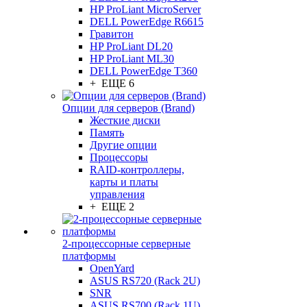
HP ProLiant MicroServer
DELL PowerEdge R6615
Гравитон
HP ProLiant DL20
HP ProLiant ML30
DELL PowerEdge T360
+ ЕЩЕ 6
Опции для серверов (Brand)
Жесткие диски
Память
Другие опции
Процессоры
RAID-контроллеры,
карты и платы
управления
+ ЕЩЕ 2
2-процессорные серверные
платформы
OpenYard
ASUS RS720 (Rack 2U)
SNR
ASUS RS700 (Rack 1U)