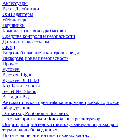
Аксессуары
Рули, Джойстики
USB адаптеры
Web-камеры
Наушники
Комплект (клавиатура+мышь)
Средства контроля и безопасности
Датчики и аксессуары
СКУД
Видеонаблюдение и контроль среды
Информационная безопасность
Прочее
Рутокен
Рутокен Light
Рутокен ЭЦП 3.0
Код Безопасности
Secret Net Studio
Аладдин Р.Д.
Автоматическая идентификация, маркировка, торговое
оборудование
Этикетки, Риббоны и Браслеты
Чековые принтеры и Фискальные регистраторы
Опции для принтеров этикеток, сканеров штрихкода и
терминалов сбора данных
Принтеры печати на пластиковых картах