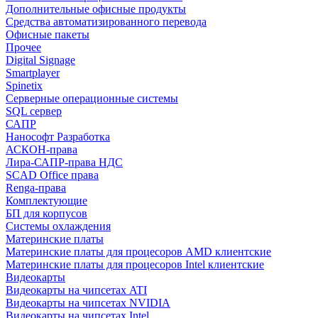
Дополнительные офисные продукты
Средства автоматизированного перевода
Офисные пакеты
Прочее
Digital Signage
Smartplayer
Spinetix
Серверные операционные системы
SQL сервер
САПР
Нанософт Разработка
АСКОН-права
Лира-САПР-права НДС
SCAD Office права
Renga-права
Комплектующие
БП для корпусов
Системы охлаждения
Материнские платы
Материнские платы для процесоров AMD клиентские
Материнские платы для процесоров Intel клиентские
Видеокарты
Видеокарты на чипсетах ATI
Видеокарты на чипсетах NVIDIA
Видеокарты на чипсетах Intel