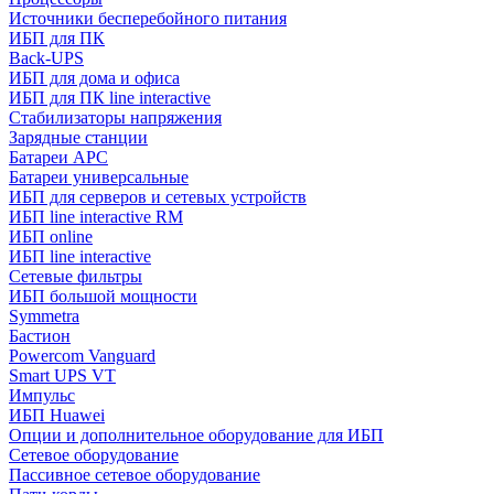
Источники бесперебойного питания
ИБП для ПК
Back-UPS
ИБП для дома и офиса
ИБП для ПК linе interactive
Стабилизаторы напряжения
Зарядные станции
Батареи APC
Батареи универсальные
ИБП для серверов и сетевых устройств
ИБП line interactive RM
ИБП online
ИБП linе interactive
Сетевые фильтры
ИБП большой мощности
Symmetra
Бастион
Powercom Vanguard
Smart UPS VT
Импульс
ИБП Huawei
Опции и дополнительное оборудование для ИБП
Сетевое оборудование
Пассивное сетевое оборудование