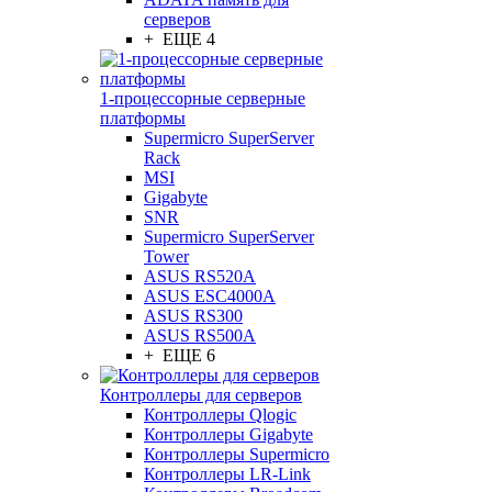
серверов
+ ЕЩЕ 4
1-процессорные серверные
платформы
Supermicro SuperServer
Rack
MSI
Gigabyte
SNR
Supermicro SuperServer
Tower
ASUS RS520A
ASUS ESC4000A
ASUS RS300
ASUS RS500A
+ ЕЩЕ 6
Контроллеры для серверов
Контроллеры Qlogic
Контроллеры Gigabyte
Контроллеры Supermicro
Контроллеры LR-Link