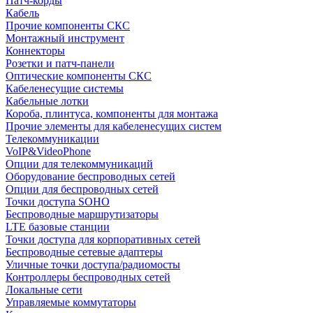
Патч-корды
Кабель
Прочие компоненты СКС
Монтажный инструмент
Коннекторы
Розетки и патч-панели
Оптические компоненты СКС
Кабеленесущие системы
Кабельные лотки
Короба, плинтуса, компоненты для монтажа
Прочие элементы для кабеленесущих систем
Телекоммуникации
VoIP&VideoPhone
Опции для телекоммуникаций
Оборудование беспроводных сетей
Опции для беспроводных сетей
Точки доступа SOHO
Беспроводные маршрутизаторы
LTE базовые станции
Точки доступа для корпоративных сетей
Беспроводные сетевые адаптеры
Уличные точки доступа/радиомосты
Контроллеры беспроводных сетей
Локальные сети
Управляемые коммутаторы