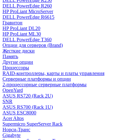
DELL PowerEdge R250
DELL PowerEdge R260
HP ProLiant MicroServer
DELL PowerEdge R6615
Гравитон
HP ProLiant DL20
HP ProLiant ML30
DELL PowerEdge T360
Опции для серверов (Brand)
Жесткие диски
Память
Другие опции
Процессоры
RAID-контроллеры, карты и платы управления
Серверные платформы и опции
2-процессорные серверные платформы
OpenYard
ASUS RS720 (Rack 2U)
SNR
ASUS RS700 (Rack 1U)
ASUS ESC8000
Acer Altos
Supermicro SuperServer Rack
Норси-Транс
Gigabyte