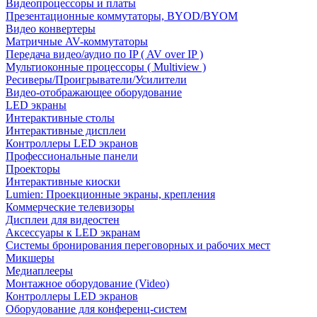
Видеопроцессоры и платы
Презентационные коммутаторы, BYOD/BYOM
Видео конвертеры
Матричные AV-коммутаторы
Передача видео/аудио по IP ( AV over IP )
Мультиоконные процессоры ( Multiview )
Ресиверы/Проигрыватели/Усилители
Видео-отображающее оборудование
LED экраны
Интерактивные столы
Интерактивные дисплеи
Контроллеры LED экранов
Профессиональные панели
Проекторы
Интерактивные киоски
Lumien: Проекционные экраны, крепления
Коммерческие телевизоры
Дисплеи для видеостен
Аксессуары к LED экранам
Системы бронирования переговорных и рабочих мест
Микшеры
Медиаплееры
Монтажное оборудование (Video)
Контроллеры LED экранов
Оборудование для конференц-систем