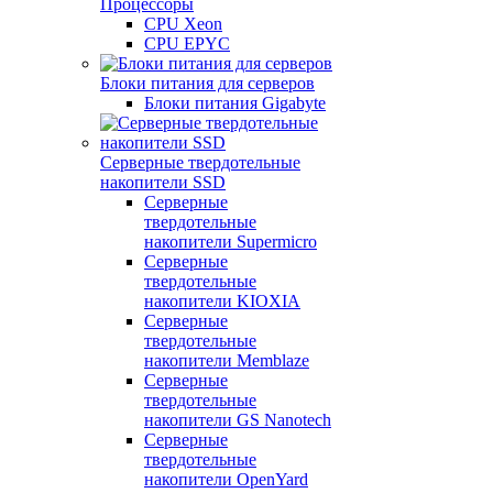
Процессоры
CPU Xeon
CPU EPYC
Блоки питания для серверов
Блоки питания Gigabyte
Серверные твердотельные
накопители SSD
Cерверные
твердотельные
накопители Supermicro
Cерверные
твердотельные
накопители KIOXIA
Cерверные
твердотельные
накопители Memblaze
Cерверные
твердотельные
накопители GS Nanotech
Серверные
твердотельные
накопители OpenYard