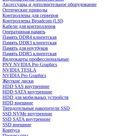
Аксессуары и дополнительное оборудование
Оптические приводы
Контроллеры для серверов
Контроллеры Broadcom (LSI)
Кабели для контроллеров
Оперативная память
Память DDR4 клиентская
Память DDR3 клиентская
Память для ноутбуков
Память DDR5 клиентская
Видеокарты профессиональные
PNY NVIDIA Pro Graphics
NVIDIA TESLA
NVIDIA Pro Graphics
Жесткие диски
HDD SAS внутренние
HDD SATA внутренние
HDD для мобильных устройств
HDD внешние
Твердотельные накопители SSD
SSD NVMe внутренние
SSD SATA внутренние
SSD внешние
Корпуса
Процессоры