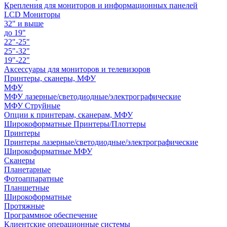
Крепления для мониторов и информационных панелей
LCD Мониторы
32" и выше
до 19"
22"-25"
25"-32"
19"-22"
Аксессуары для мониторов и телевизоров
Принтеры, сканеры, МФУ
МФУ
МФУ лазерные/светодиодные/электрографические
МФУ Струйные
Опции к принтерам, сканерам, МФУ
Широкоформатные Принтеры/Плоттеры
Принтеры
Принтеры лазерные/светодиодные/электрографические
Широкоформатные МФУ
Сканеры
Планетарные
Фотоаппаратные
Планшетные
Широкоформатные
Протяжные
Программное обеспечение
Клиентские операционные системы