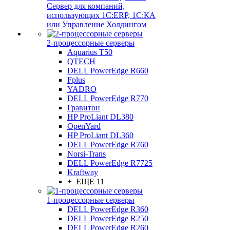
Сервер для компаний,
использующих 1C:ERP, 1С:КА
или Управление Холдингом
2-процессорные серверы
Aquarius T50
QTECH
DELL PowerEdge R660
Fplus
YADRO
DELL PowerEdge R770
Гравитон
HP ProLiant DL380
OpenYard
HP ProLiant DL360
DELL PowerEdge R760
Norsi-Trans
DELL PowerEdge R7725
Kraftway
+ ЕЩЕ 11
1-процессорные серверы
DELL PowerEdge R360
DELL PowerEdge R250
DELL PowerEdge R260