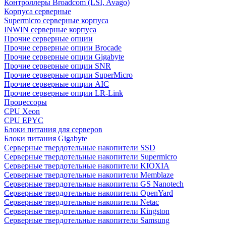
Контроллеры Broadcom (LSI, Avago)
Корпуса серверные
Supermicro серверные корпуса
INWIN серверные корпуса
Прочие серверные опции
Прочие серверные опции Brocade
Прочие серверные опции Gigabyte
Прочие серверные опции SNR
Прочие серверные опции SuperMicro
Прочие серверные опции AIC
Прочие серверные опции LR-Link
Процессоры
CPU Xeon
CPU EPYC
Блоки питания для серверов
Блоки питания Gigabyte
Серверные твердотельные накопители SSD
Cерверные твердотельные накопители Supermicro
Cерверные твердотельные накопители KIOXIA
Cерверные твердотельные накопители Memblaze
Cерверные твердотельные накопители GS Nanotech
Серверные твердотельные накопители OpenYard
Серверные твердотельные накопители Netac
Cерверные твердотельные накопители Kingston
Cерверные твердотельные накопители Samsung