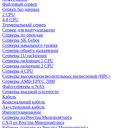
Файловый сервер
Сервер баз данных
2 CPU
4-8 CPU
Терминальный сервер
Сервер для виртуализации
Серверы по брендам
Серверы SK Gelios
Серверы начального уровня
Серверы общего назначения
Серверы 1U rackmount
Серверы rackmount 1 CPU
Серверы rackmount 2 CPU
Серверы 4 CPU
Серверы высокопроизводительных вычислений (HPC)
Серверы AMD EPYC 7000
Файл-серверы и NAS
Серверы высокой плотности
Кабель
Коаксиальный кабель
Акустический кабель
Импортозамещение
Серверы из Реестра Минпромторга
СХД из Реестра Минпромторга
Рабочие станции из Реестра Минпромторга