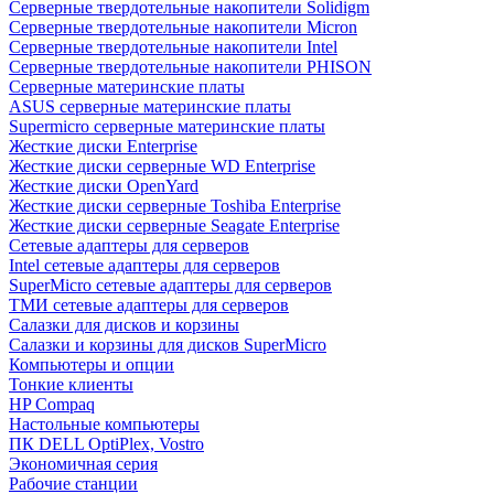
Cерверные твердотельные накопители Solidigm
Cерверные твердотельные накопители Micron
Cерверные твердотельные накопители Intel
Cерверные твердотельные накопители PHISON
Серверные материнские платы
ASUS серверные материнские платы
Supermicro серверные материнские платы
Жесткие диски Enterprise
Жесткие диски серверные WD Enterprise
Жесткие диски OpenYard
Жесткие диски серверные Toshiba Enterprise
Жесткие диски серверные Seagate Enterprise
Сетевые адаптеры для серверов
Intel сетевые адаптеры для серверов
SuperMicro сетевые адаптеры для серверов
ТМИ сетевые адаптеры для серверов
Салазки для дисков и корзины
Салазки и корзины для дисков SuperMicro
Компьютеры и опции
Тонкие клиенты
HP Compaq
Настольные компьютеры
ПК DELL OptiPlex, Vostro
Экономичная серия
Рабочие станции