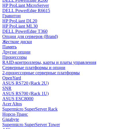
DELL PowerEdge R260
HP ProLiant MicroServer
DELL PowerEdge R6615
Гравитон
HP ProLiant DL20
HP ProLiant ML30
DELL PowerEdge T360
Опции для серверов (Brand)
Жесткие диски
Память
Другие опции
Процессоры
RAID-контроллеры, карты и платы управления
Серверные платформы и опции
2-процессорные серверные платформы
OpenYard
ASUS RS720 (Rack 2U)
SNR
ASUS RS700 (Rack 1U)
ASUS ESC8000
Acer Altos
Supermicro SuperServer Rack
Норси-Транс
Gigabyte
Supermicro SuperServer Tower