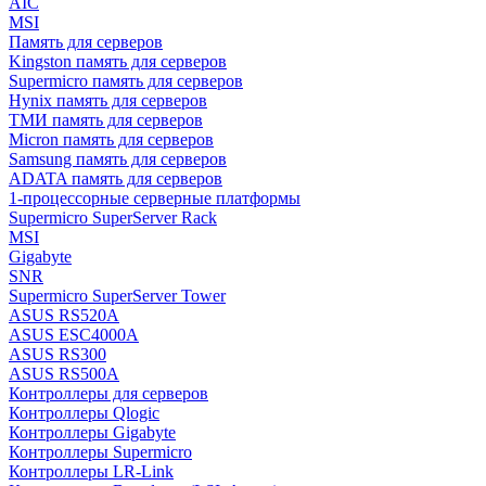
AIC
MSI
Память для серверов
Kingston память для серверов
Supermicro память для серверов
Hynix память для серверов
ТМИ память для серверов
Micron память для серверов
Samsung память для серверов
ADATA память для серверов
1-процессорные серверные платформы
Supermicro SuperServer Rack
MSI
Gigabyte
SNR
Supermicro SuperServer Tower
ASUS RS520A
ASUS ESC4000A
ASUS RS300
ASUS RS500A
Контроллеры для серверов
Контроллеры Qlogic
Контроллеры Gigabyte
Контроллеры Supermicro
Контроллеры LR-Link