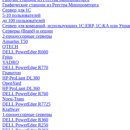
Графические станции из Реестра Минпромторга
Сервер для 1С
5-10 пользователей
до 100 пользователей
Сервер для компаний, использующих 1C:ERP, 1С:КА или Упр
Серверы (Brand) и опции
2-процессорные серверы
Aquarius T50
QTECH
DELL PowerEdge R660
Fplus
YADRO
DELL PowerEdge R770
Гравитон
HP ProLiant DL380
OpenYard
HP ProLiant DL360
DELL PowerEdge R760
Norsi-Trans
DELL PowerEdge R7725
Kraftway
1-процессорные серверы
DELL PowerEdge R360
DELL PowerEdge R250