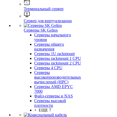
Терминальный сервер
Сервер для виртуализации
Серверы SK Gelios
Серверы начального
уровня
Серверы общего
назначения
Серверы 1U rackmount
Серверы rackmount 1 CPU
Серверы rackmount 2 CPU
Серверы 4 CPU
Серверы
высокопроизводительных
вычислений (HPC)
Серверы AMD EPYC
7000
Файл-серверы и NAS
Серверы высокой
плотности
+ ЕЩЕ 7