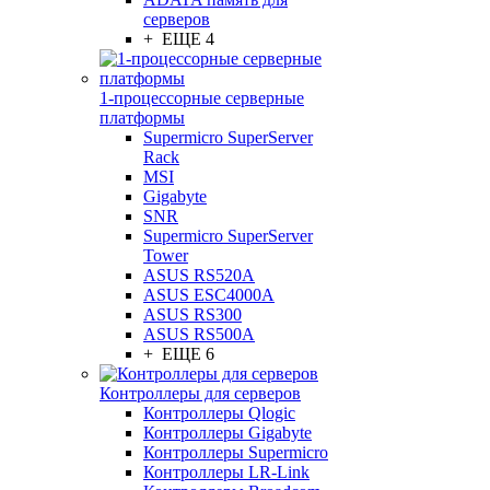
серверов
+ ЕЩЕ 4
1-процессорные серверные
платформы
Supermicro SuperServer
Rack
MSI
Gigabyte
SNR
Supermicro SuperServer
Tower
ASUS RS520A
ASUS ESC4000A
ASUS RS300
ASUS RS500A
+ ЕЩЕ 6
Контроллеры для серверов
Контроллеры Qlogic
Контроллеры Gigabyte
Контроллеры Supermicro
Контроллеры LR-Link