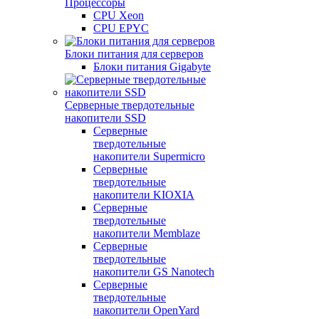
Процессоры
CPU Xeon
CPU EPYC
Блоки питания для серверов
Блоки питания Gigabyte
Серверные твердотельные
накопители SSD
Cерверные
твердотельные
накопители Supermicro
Cерверные
твердотельные
накопители KIOXIA
Cерверные
твердотельные
накопители Memblaze
Cерверные
твердотельные
накопители GS Nanotech
Серверные
твердотельные
накопители OpenYard