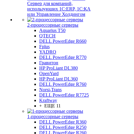
Сервер для компаний,
использующих 1C:ERP, 1С:КА
или Управление Холдингом
2-процессорные серверы
Aquarius T50
QTECH
DELL PowerEdge R660
Fplus
YADRO
DELL PowerEdge R770
Гравитон
HP ProLiant DL380
OpenYard
HP ProLiant DL360
DELL PowerEdge R760
Norsi-Trans
DELL PowerEdge R7725
Kraftway
+ ЕЩЕ 11
1-процессорные серверы
DELL PowerEdge R360
DELL PowerEdge R250
DELL PowerEdge R260