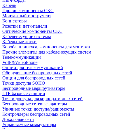
Патч-корды
Кабель
Прочие компоненты СКС
Монтажный инструмент
Коннекторы
Розетки и патч-панели
Оптические компоненты СКС
Кабеленесущие системы
Кабельные лотки
Короба, плинтуса, компоненты для монтажа
Прочие элементы для кабеленесущих систем
Телекоммуникации
VoIP&VideoPhone
Опции для телекоммуникаций
Оборудование беспроводных сетей
Опции для беспроводных сетей
Точки доступа SOHO
Беспроводные маршрутизаторы
LTE базовые станции
Точки доступа для корпоративных сетей
Беспроводные сетевые адаптеры
Уличные точки доступа/радиомосты
Контроллеры беспроводных сетей
Локальные сети
Управляемые коммутаторы