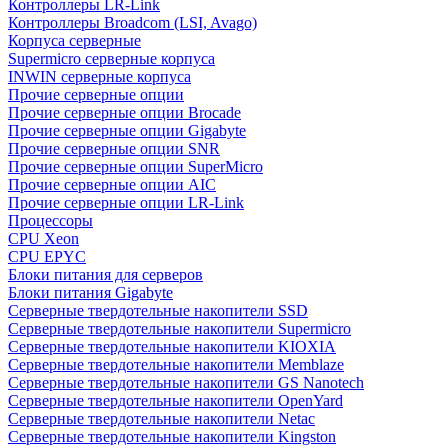
Контроллеры LR-Link
Контроллеры Broadcom (LSI, Avago)
Корпуса серверные
Supermicro серверные корпуса
INWIN серверные корпуса
Прочие серверные опции
Прочие серверные опции Brocade
Прочие серверные опции Gigabyte
Прочие серверные опции SNR
Прочие серверные опции SuperMicro
Прочие серверные опции AIC
Прочие серверные опции LR-Link
Процессоры
CPU Xeon
CPU EPYC
Блоки питания для серверов
Блоки питания Gigabyte
Серверные твердотельные накопители SSD
Cерверные твердотельные накопители Supermicro
Cерверные твердотельные накопители KIOXIA
Cерверные твердотельные накопители Memblaze
Cерверные твердотельные накопители GS Nanotech
Серверные твердотельные накопители OpenYard
Серверные твердотельные накопители Netac
Cерверные твердотельные накопители Kingston