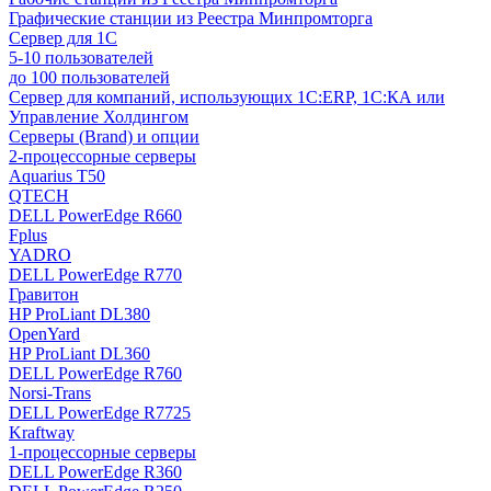
Графические станции из Реестра Минпромторга
Сервер для 1С
5-10 пользователей
до 100 пользователей
Сервер для компаний, использующих 1C:ERP, 1С:КА или
Управление Холдингом
Серверы (Brand) и опции
2-процессорные серверы
Aquarius T50
QTECH
DELL PowerEdge R660
Fplus
YADRO
DELL PowerEdge R770
Гравитон
HP ProLiant DL380
OpenYard
HP ProLiant DL360
DELL PowerEdge R760
Norsi-Trans
DELL PowerEdge R7725
Kraftway
1-процессорные серверы
DELL PowerEdge R360