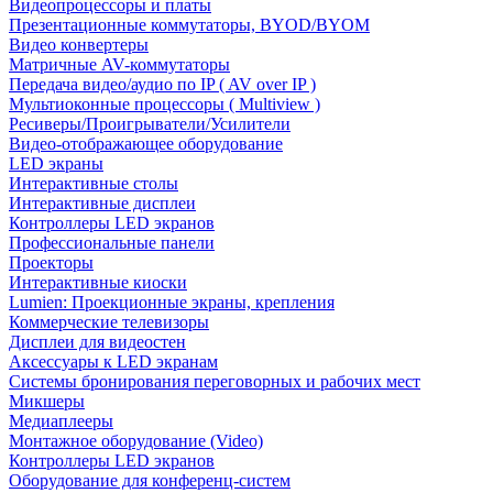
Видеопроцессоры и платы
Презентационные коммутаторы, BYOD/BYOM
Видео конвертеры
Матричные AV-коммутаторы
Передача видео/аудио по IP ( AV over IP )
Мультиоконные процессоры ( Multiview )
Ресиверы/Проигрыватели/Усилители
Видео-отображающее оборудование
LED экраны
Интерактивные столы
Интерактивные дисплеи
Контроллеры LED экранов
Профессиональные панели
Проекторы
Интерактивные киоски
Lumien: Проекционные экраны, крепления
Коммерческие телевизоры
Дисплеи для видеостен
Аксессуары к LED экранам
Системы бронирования переговорных и рабочих мест
Микшеры
Медиаплееры
Монтажное оборудование (Video)
Контроллеры LED экранов
Оборудование для конференц-систем