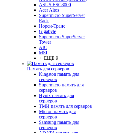
ASUS ESC8000
Acer Altos
Supermicro SuperServer
Rack
Норси-Транс
Gigabyte
Supermicro SuperServer
Tower
AIC
MSI
+ ЕЩЕ 9
Память для серверов
Kingston память для
серверов
Supermicro память для
серверов
Hynix память для
серверов
ТМИ память для серверов
Micron память для
серверов
Samsung память для
серверов
ADATA память для