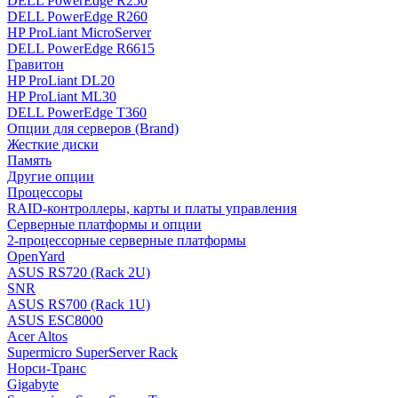
DELL PowerEdge R250
DELL PowerEdge R260
HP ProLiant MicroServer
DELL PowerEdge R6615
Гравитон
HP ProLiant DL20
HP ProLiant ML30
DELL PowerEdge T360
Опции для серверов (Brand)
Жесткие диски
Память
Другие опции
Процессоры
RAID-контроллеры, карты и платы управления
Серверные платформы и опции
2-процессорные серверные платформы
OpenYard
ASUS RS720 (Rack 2U)
SNR
ASUS RS700 (Rack 1U)
ASUS ESC8000
Acer Altos
Supermicro SuperServer Rack
Норси-Транс
Gigabyte