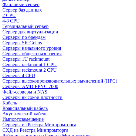
Файловый сервер
Сервер баз данных
2 CPU
4-8 CPU
Терминальный сервер
Сервер для виртуализации
Серверы по брендам
Серверы SK Gelios
Серверы начального уровня
Серверы общего назначения
Серверы 1U rackmount
Серверы rackmount 1 CPU
Серверы rackmount 2 CPU
Серверы 4 CPU
Серверы высокопроизводительных вычислений (HPC)
Серверы AMD EPYC 7000
Файл-серверы и NAS
Серверы высокой плотности
Кабель
Коаксиальный кабель
Акустический кабель
Импортозамещение
Серверы из Реестра Минпромторга
СХД из Реестра Минпромторга
Рабочие станции из Реестра Минпромторга