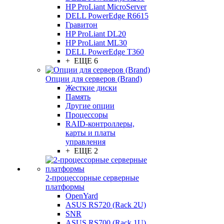
HP ProLiant MicroServer
DELL PowerEdge R6615
Гравитон
HP ProLiant DL20
HP ProLiant ML30
DELL PowerEdge T360
+ ЕЩЕ 6
Опции для серверов (Brand)
Жесткие диски
Память
Другие опции
Процессоры
RAID-контроллеры,
карты и платы
управления
+ ЕЩЕ 2
2-процессорные серверные
платформы
OpenYard
ASUS RS720 (Rack 2U)
SNR
ASUS RS700 (Rack 1U)