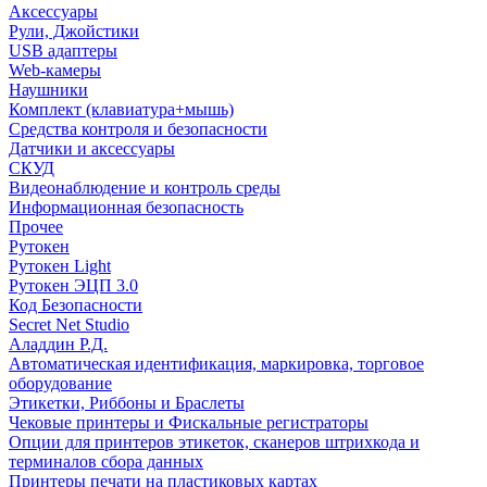
Аксессуары
Рули, Джойстики
USB адаптеры
Web-камеры
Наушники
Комплект (клавиатура+мышь)
Средства контроля и безопасности
Датчики и аксессуары
СКУД
Видеонаблюдение и контроль среды
Информационная безопасность
Прочее
Рутокен
Рутокен Light
Рутокен ЭЦП 3.0
Код Безопасности
Secret Net Studio
Аладдин Р.Д.
Автоматическая идентификация, маркировка, торговое
оборудование
Этикетки, Риббоны и Браслеты
Чековые принтеры и Фискальные регистраторы
Опции для принтеров этикеток, сканеров штрихкода и
терминалов сбора данных
Принтеры печати на пластиковых картах