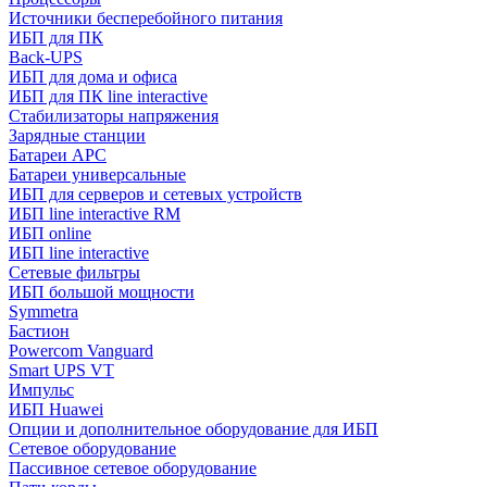
Источники бесперебойного питания
ИБП для ПК
Back-UPS
ИБП для дома и офиса
ИБП для ПК linе interactive
Стабилизаторы напряжения
Зарядные станции
Батареи APC
Батареи универсальные
ИБП для серверов и сетевых устройств
ИБП line interactive RM
ИБП online
ИБП linе interactive
Сетевые фильтры
ИБП большой мощности
Symmetra
Бастион
Powercom Vanguard
Smart UPS VT
Импульс
ИБП Huawei
Опции и дополнительное оборудование для ИБП
Сетевое оборудование
Пассивное сетевое оборудование