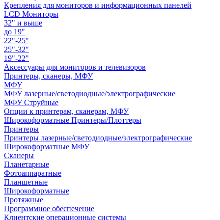
Крепления для мониторов и информационных панелей
LCD Мониторы
32" и выше
до 19"
22"-25"
25"-32"
19"-22"
Аксессуары для мониторов и телевизоров
Принтеры, сканеры, МФУ
МФУ
МФУ лазерные/светодиодные/электрографические
МФУ Струйные
Опции к принтерам, сканерам, МФУ
Широкоформатные Принтеры/Плоттеры
Принтеры
Принтеры лазерные/светодиодные/электрографические
Широкоформатные МФУ
Сканеры
Планетарные
Фотоаппаратные
Планшетные
Широкоформатные
Протяжные
Программное обеспечение
Клиентские операционные системы