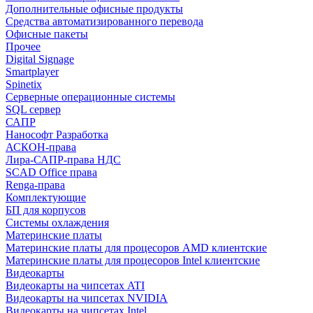
Дополнительные офисные продукты
Средства автоматизированного перевода
Офисные пакеты
Прочее
Digital Signage
Smartplayer
Spinetix
Серверные операционные системы
SQL сервер
САПР
Нанософт Разработка
АСКОН-права
Лира-САПР-права НДС
SCAD Office права
Renga-права
Комплектующие
БП для корпусов
Системы охлаждения
Материнские платы
Материнские платы для процесоров AMD клиентские
Материнские платы для процесоров Intel клиентские
Видеокарты
Видеокарты на чипсетах ATI
Видеокарты на чипсетах NVIDIA
Видеокарты на чипсетах Intel