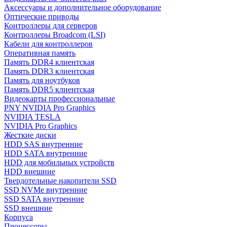
Аксессуары и дополнительное оборудование
Оптические приводы
Контроллеры для серверов
Контроллеры Broadcom (LSI)
Кабели для контроллеров
Оперативная память
Память DDR4 клиентская
Память DDR3 клиентская
Память для ноутбуков
Память DDR5 клиентская
Видеокарты профессиональные
PNY NVIDIA Pro Graphics
NVIDIA TESLA
NVIDIA Pro Graphics
Жесткие диски
HDD SAS внутренние
HDD SATA внутренние
HDD для мобильных устройств
HDD внешние
Твердотельные накопители SSD
SSD NVMe внутренние
SSD SATA внутренние
SSD внешние
Корпуса
Процессоры