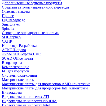
Дополнительные офисные продукты
Средства автоматизированного перевода
Офисные пакеты
Прочее
Digital Signage
Smartplayer
Spinetix
Серверные операционные системы
SQL сервер
САПР
Нанософт Разработка
АСКОН-права
Лира-САПР-права НДС
SCAD Office права
Renga-права
Комплектующие
БП для корпусов
Системы охлаждения
Материнские платы
Материнские платы для процесоров AMD клиентские
Материнские платы для процесоров Intel клиентские
Видеокарты
Видеокарты на чипсетах ATI
Видеокарты на чипсетах NVIDIA
Видеокарты на чипсетах Intel