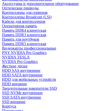
Аксессуары и дополнительное оборудование
Оптические приводы
Контроллеры для серверов
Контроллеры Broadcom (LSI)
Кабели для контроллеров
Оперативная память
Память DDR4 клиентская
Память DDR3 клиентская
Память для ноутбуков
Память DDR5 клиентская
Видеокарты профессиональные
PNY NVIDIA Pro Graphics
NVIDIA TESLA
NVIDIA Pro Graphics
Жесткие диски
HDD SAS внутренние
HDD SATA внутренние
HDD для мобильных устройств
HDD внешние
Твердотельные накопители SSD
SSD NVMe внутренние
SSD SATA внутренние
SSD внешние
Корпуса
Процессоры