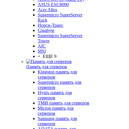
ASUS ESC8000
Acer Altos
Supermicro SuperServer
Rack
Норси-Транс
Gigabyte
Supermicro SuperServer
Tower
AIC
MSI
+ ЕЩЕ 9
Память для серверов
Kingston память для
серверов
Supermicro память для
серверов
Hynix память для
серверов
ТМИ память для серверов
Micron память для
серверов
Samsung память для
серверов
ADATA память для