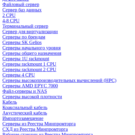
Файловый сервер
Сервер баз данных
2 CPU
4-8 CPU
Терминальный сервер
Сервер для виртуализации
Серверы по брендам
Серверы SK Gelios
Серверы начального уровня
Серверы общего назначения
Серверы 1U rackmount
Серверы rackmount 1 CPU
Серверы rackmount 2 CPU
Серверы 4 CPU
Серверы высокопроизводительных вычислений (HPC)
Серверы AMD EPYC 7000
Файл-серверы и NAS
Серверы высокой плотности
Кабель
Коаксиальный кабель
Акустический кабель
Импортозамещение
Серверы из Реестра Минпромторга
СХД из Реестра Минпромторга
Рабочие станции из Реестра Минпромторга