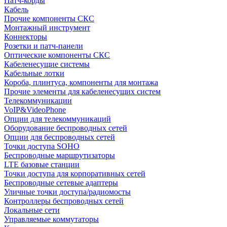
Патч-корды
Кабель
Прочие компоненты СКС
Монтажный инструмент
Коннекторы
Розетки и патч-панели
Оптические компоненты СКС
Кабеленесущие системы
Кабельные лотки
Короба, плинтуса, компоненты для монтажа
Прочие элементы для кабеленесущих систем
Телекоммуникации
VoIP&VideoPhone
Опции для телекоммуникаций
Оборудование беспроводных сетей
Опции для беспроводных сетей
Точки доступа SOHO
Беспроводные маршрутизаторы
LTE базовые станции
Точки доступа для корпоративных сетей
Беспроводные сетевые адаптеры
Уличные точки доступа/радиомосты
Контроллеры беспроводных сетей
Локальные сети
Управляемые коммутаторы