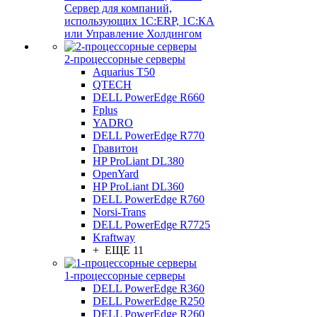
Сервер для компаний,
использующих 1C:ERP, 1С:КА
или Управление Холдингом
2-процессорные серверы
Aquarius T50
QTECH
DELL PowerEdge R660
Fplus
YADRO
DELL PowerEdge R770
Гравитон
HP ProLiant DL380
OpenYard
HP ProLiant DL360
DELL PowerEdge R760
Norsi-Trans
DELL PowerEdge R7725
Kraftway
+ ЕЩЕ 11
1-процессорные серверы
DELL PowerEdge R360
DELL PowerEdge R250
DELL PowerEdge R260