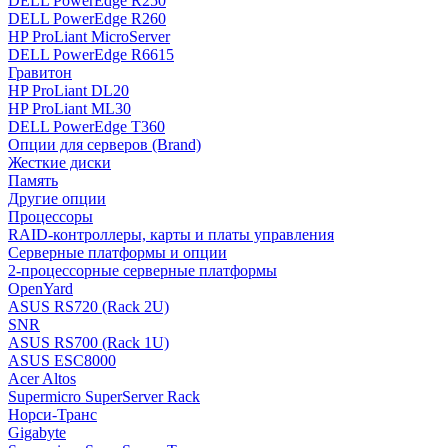
DELL PowerEdge R250
DELL PowerEdge R260
HP ProLiant MicroServer
DELL PowerEdge R6615
Гравитон
HP ProLiant DL20
HP ProLiant ML30
DELL PowerEdge T360
Опции для серверов (Brand)
Жесткие диски
Память
Другие опции
Процессоры
RAID-контроллеры, карты и платы управления
Серверные платформы и опции
2-процессорные серверные платформы
OpenYard
ASUS RS720 (Rack 2U)
SNR
ASUS RS700 (Rack 1U)
ASUS ESC8000
Acer Altos
Supermicro SuperServer Rack
Норси-Транс
Gigabyte