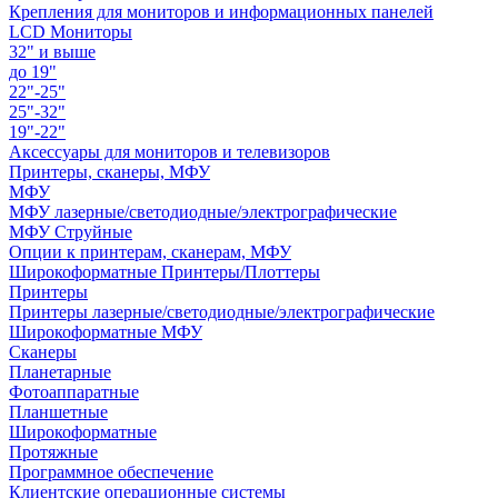
Крепления для мониторов и информационных панелей
LCD Мониторы
32" и выше
до 19"
22"-25"
25"-32"
19"-22"
Аксессуары для мониторов и телевизоров
Принтеры, сканеры, МФУ
МФУ
МФУ лазерные/светодиодные/электрографические
МФУ Струйные
Опции к принтерам, сканерам, МФУ
Широкоформатные Принтеры/Плоттеры
Принтеры
Принтеры лазерные/светодиодные/электрографические
Широкоформатные МФУ
Сканеры
Планетарные
Фотоаппаратные
Планшетные
Широкоформатные
Протяжные
Программное обеспечение
Клиентские операционные системы