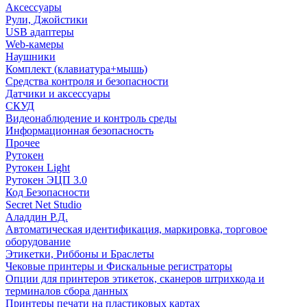
Аксессуары
Рули, Джойстики
USB адаптеры
Web-камеры
Наушники
Комплект (клавиатура+мышь)
Средства контроля и безопасности
Датчики и аксессуары
СКУД
Видеонаблюдение и контроль среды
Информационная безопасность
Прочее
Рутокен
Рутокен Light
Рутокен ЭЦП 3.0
Код Безопасности
Secret Net Studio
Аладдин Р.Д.
Автоматическая идентификация, маркировка, торговое
оборудование
Этикетки, Риббоны и Браслеты
Чековые принтеры и Фискальные регистраторы
Опции для принтеров этикеток, сканеров штрихкода и
терминалов сбора данных
Принтеры печати на пластиковых картах