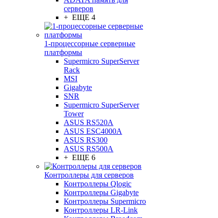
серверов
+ ЕЩЕ 4
1-процессорные серверные
платформы
Supermicro SuperServer
Rack
MSI
Gigabyte
SNR
Supermicro SuperServer
Tower
ASUS RS520A
ASUS ESC4000A
ASUS RS300
ASUS RS500A
+ ЕЩЕ 6
Контроллеры для серверов
Контроллеры Qlogic
Контроллеры Gigabyte
Контроллеры Supermicro
Контроллеры LR-Link