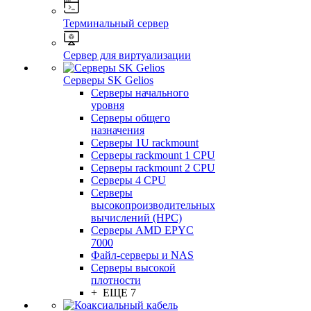
Терминальный сервер
Сервер для виртуализации
Серверы SK Gelios
Серверы начального
уровня
Серверы общего
назначения
Серверы 1U rackmount
Серверы rackmount 1 CPU
Серверы rackmount 2 CPU
Серверы 4 CPU
Серверы
высокопроизводительных
вычислений (HPC)
Серверы AMD EPYC
7000
Файл-серверы и NAS
Серверы высокой
плотности
+ ЕЩЕ 7