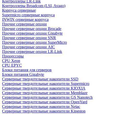
Контроллеры LR-Link
Контроллеры Broadcom (LSI, Avago)
Корпуса серверные
Supermicro серверные корпуса
INWIN серверные корпуса
Прочие серверные опции
Прочие серверные опции Brocade
Прочие серверные опции Gigabyte
Прочие серверные опции SNR
Прочие серверные опции SuperMicro
Прочие серверные опции AIC
Прочие серверные опции LR-Link
Процессоры
CPU Xeon
CPU EPYC
Блоки питания для серверов
Блоки питания Gigabyte
Серверные твердотельные накопители SSD
Cерверные твердотельные накопители Supermicro
Cерверные твердотельные накопители KIOXIA
Cерверные твердотельные накопители Memblaze
Cерверные твердотельные накопители GS Nanotech
Серверные твердотельные накопители OpenYard
Серверные твердотельные накопители Netac
Cерверные твердотельные накопители Kingston