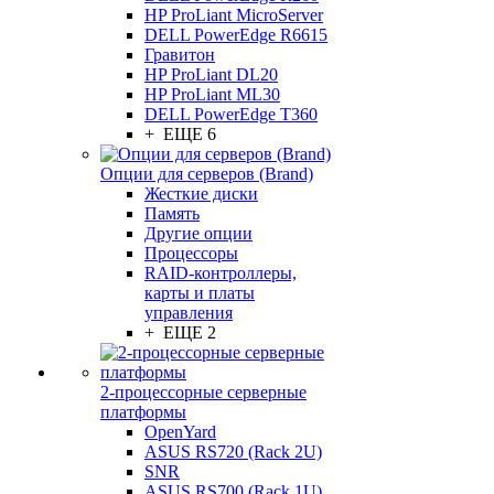
HP ProLiant MicroServer
DELL PowerEdge R6615
Гравитон
HP ProLiant DL20
HP ProLiant ML30
DELL PowerEdge T360
+ ЕЩЕ 6
Опции для серверов (Brand)
Жесткие диски
Память
Другие опции
Процессоры
RAID-контроллеры,
карты и платы
управления
+ ЕЩЕ 2
2-процессорные серверные
платформы
OpenYard
ASUS RS720 (Rack 2U)
SNR
ASUS RS700 (Rack 1U)