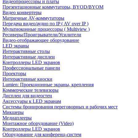
Видеопроцессоры и платы
Презентационные коммутаторы, BYOD/BYOM
Видео конвертеры
Матричные AV-коммутаторы
Передача видео/аудио по IP ( AV over IP )
Мультиоконные процессоры ( Multiview )
Ресиверы/Проигрыватели/Усилители
Видео-отображающее оборудование
LED экраны
Интерактивные столы
Интерактивные дисплеи
Контроллеры LED экранов
Профессиональные панели
Проекторы
Интерактивные киоски
Lumien: Проекционные экраны, крепления
Коммерческие телевизоры
Дисплеи для видеостен
Аксессуары к LED экранам
Системы бронирования переговорных и рабочих мест
Микшеры
Медиаплееры
Монтажное оборудование (Video)
Контроллеры LED экранов
Оборудование для конференц-систем