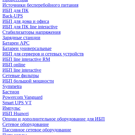
Источники бесперебойного питания
ИБП для ПК
Back-UPS
ИБП для дома и офиса
ИБП для ПК linе interactive
Стабилизаторы напряжения
Зарядные станции
Батареи APC
Батареи универсальные
ИБП для серверов и сетевых устройств
ИБП line interactive RM
ИБП online
ИБП linе interactive
Сетевые фильтры
ИБП большой мощности
Symmetra
Бастион
Powercom Vanguard
Smart UPS VT
Импульс
ИБП Huawei
Опции и дополнительное оборудование для ИБП
Сетевое оборудование
Пассивное сетевое оборудование