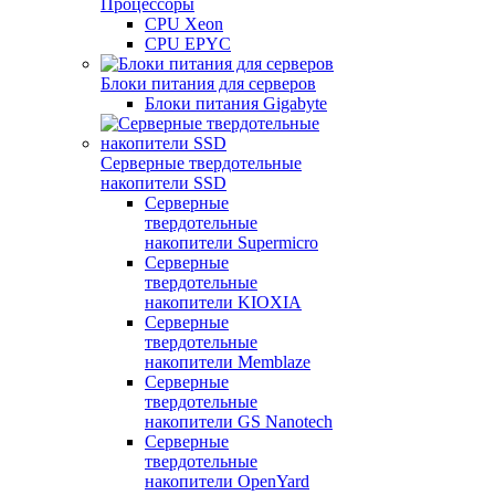
Процессоры
CPU Xeon
CPU EPYC
Блоки питания для серверов
Блоки питания Gigabyte
Серверные твердотельные
накопители SSD
Cерверные
твердотельные
накопители Supermicro
Cерверные
твердотельные
накопители KIOXIA
Cерверные
твердотельные
накопители Memblaze
Cерверные
твердотельные
накопители GS Nanotech
Серверные
твердотельные
накопители OpenYard