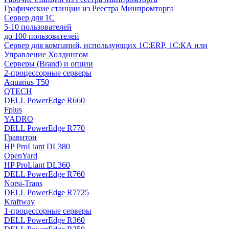
Графические станции из Реестра Минпромторга
Сервер для 1С
5-10 пользователей
до 100 пользователей
Сервер для компаний, использующих 1C:ERP, 1С:КА или
Управление Холдингом
Серверы (Brand) и опции
2-процессорные серверы
Aquarius T50
QTECH
DELL PowerEdge R660
Fplus
YADRO
DELL PowerEdge R770
Гравитон
HP ProLiant DL380
OpenYard
HP ProLiant DL360
DELL PowerEdge R760
Norsi-Trans
DELL PowerEdge R7725
Kraftway
1-процессорные серверы
DELL PowerEdge R360