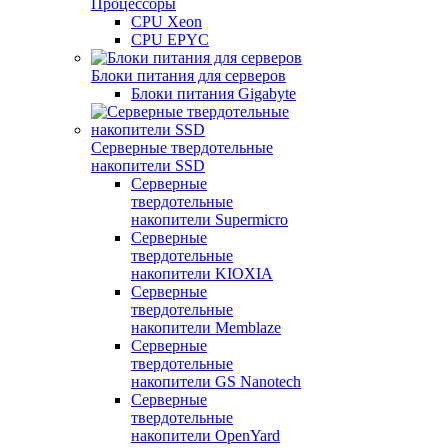
Процессоры
CPU Xeon
CPU EPYC
Блоки питания для серверов
Блоки питания Gigabyte
Серверные твердотельные
накопители SSD
Cерверные
твердотельные
накопители Supermicro
Cерверные
твердотельные
накопители KIOXIA
Cерверные
твердотельные
накопители Memblaze
Cерверные
твердотельные
накопители GS Nanotech
Серверные
твердотельные
накопители OpenYard