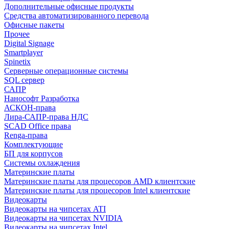
Дополнительные офисные продукты
Средства автоматизированного перевода
Офисные пакеты
Прочее
Digital Signage
Smartplayer
Spinetix
Серверные операционные системы
SQL сервер
САПР
Нанософт Разработка
АСКОН-права
Лира-САПР-права НДС
SCAD Office права
Renga-права
Комплектующие
БП для корпусов
Системы охлаждения
Материнские платы
Материнские платы для процесоров AMD клиентские
Материнские платы для процесоров Intel клиентские
Видеокарты
Видеокарты на чипсетах ATI
Видеокарты на чипсетах NVIDIA
Видеокарты на чипсетах Intel