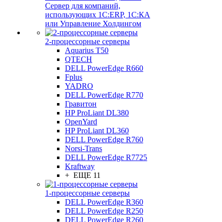
Сервер для компаний,
использующих 1C:ERP, 1С:КА
или Управление Холдингом
2-процессорные серверы
Aquarius T50
QTECH
DELL PowerEdge R660
Fplus
YADRO
DELL PowerEdge R770
Гравитон
HP ProLiant DL380
OpenYard
HP ProLiant DL360
DELL PowerEdge R760
Norsi-Trans
DELL PowerEdge R7725
Kraftway
+ ЕЩЕ 11
1-процессорные серверы
DELL PowerEdge R360
DELL PowerEdge R250
DELL PowerEdge R260