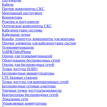
Патч-корды
Кабель
Прочие компоненты СКС
Монтажный инструмент
Коннекторы
Розетки и патч-панели
Оптические компоненты СКС
Кабеленесущие системы
Кабельные лотки
Короба, плинтуса, компоненты для монтажа
Прочие элементы для кабеленесущих систем
Телекоммуникации
VoIP&VideoPhone
Опции для телекоммуникаций
Оборудование беспроводных сетей
Опции для беспроводных сетей
Точки доступа SOHO
Беспроводные маршрутизаторы
LTE базовые станции
Точки доступа для корпоративных сетей
Беспроводные сетевые адаптеры
Уличные точки доступа/радиомосты
Контроллеры беспроводных сетей
Локальные сети
Управляемые коммутаторы