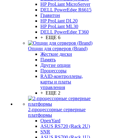
HP ProLiant MicroServer
DELL PowerEdge R6615
Гравитон
HP ProLiant DL20
HP ProLiant ML30
DELL PowerEdge T360
+ ЕЩЕ 6
Опции для серверов (Brand)
Жесткие диски
Память
Другие опции
Процессоры
RAID-контроллеры,
карты и платы
управления
+ ЕЩЕ 2
2-процессорные серверные
платформы
OpenYard
ASUS RS720 (Rack 2U)
SNR
ASUS RS700 (Rack 1U)