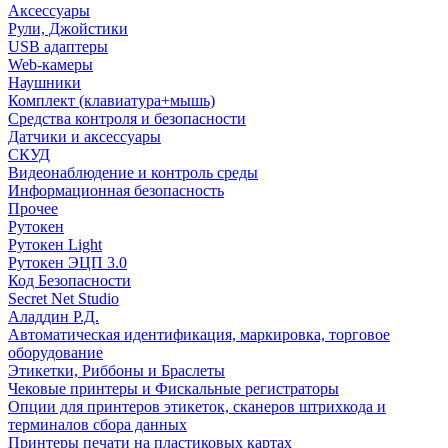
Аксессуары
Рули, Джойстики
USB адаптеры
Web-камеры
Наушники
Комплект (клавиатура+мышь)
Средства контроля и безопасности
Датчики и аксессуары
СКУД
Видеонаблюдение и контроль среды
Информационная безопасность
Прочее
Рутокен
Рутокен Light
Рутокен ЭЦП 3.0
Код Безопасности
Secret Net Studio
Аладдин Р.Д.
Автоматическая идентификация, маркировка, торговое
оборудование
Этикетки, Риббоны и Браслеты
Чековые принтеры и Фискальные регистраторы
Опции для принтеров этикеток, сканеров штрихкода и
терминалов сбора данных
Принтеры печати на пластиковых картах