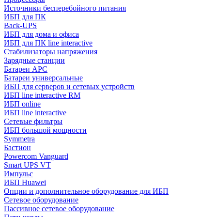
Источники бесперебойного питания
ИБП для ПК
Back-UPS
ИБП для дома и офиса
ИБП для ПК linе interactive
Стабилизаторы напряжения
Зарядные станции
Батареи APC
Батареи универсальные
ИБП для серверов и сетевых устройств
ИБП line interactive RM
ИБП online
ИБП linе interactive
Сетевые фильтры
ИБП большой мощности
Symmetra
Бастион
Powercom Vanguard
Smart UPS VT
Импульс
ИБП Huawei
Опции и дополнительное оборудование для ИБП
Сетевое оборудование
Пассивное сетевое оборудование