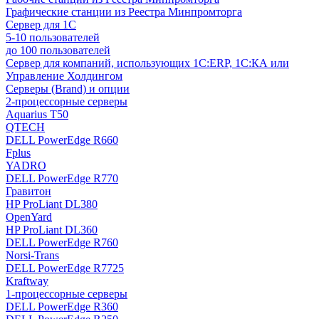
Графические станции из Реестра Минпромторга
Сервер для 1С
5-10 пользователей
до 100 пользователей
Сервер для компаний, использующих 1C:ERP, 1С:КА или
Управление Холдингом
Серверы (Brand) и опции
2-процессорные серверы
Aquarius T50
QTECH
DELL PowerEdge R660
Fplus
YADRO
DELL PowerEdge R770
Гравитон
HP ProLiant DL380
OpenYard
HP ProLiant DL360
DELL PowerEdge R760
Norsi-Trans
DELL PowerEdge R7725
Kraftway
1-процессорные серверы
DELL PowerEdge R360