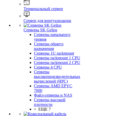
Терминальный сервер
Сервер для виртуализации
Серверы SK Gelios
Серверы начального
уровня
Серверы общего
назначения
Серверы 1U rackmount
Серверы rackmount 1 CPU
Серверы rackmount 2 CPU
Серверы 4 CPU
Серверы
высокопроизводительных
вычислений (HPC)
Серверы AMD EPYC
7000
Файл-серверы и NAS
Серверы высокой
плотности
+ ЕЩЕ 7