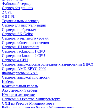
Файловый сервер
Сервер баз данных
2 CPU
4-8 CPU
Терминальный сервер
Сервер для виртуализации
Серверы по брендам
Серверы SK Gelios
Серверы начального уровня
Серверы общего назначения
Серверы 1U rackmount
Серверы rackmount 1 CPU
Серверы rackmount 2 CPU
Серверы 4 CPU
Серверы высокопроизводительных вычислений (HPC)
Серверы AMD EPYC 7000
Файл-серверы и NAS
Серверы высокой плотности
Кабель
Коаксиальный кабель
Акустический кабель
Импортозамещение
Серверы из Реестра Минпромторга
СХД из Реестра Минпромторга
Рабочие станции из Реестра Минпромторга