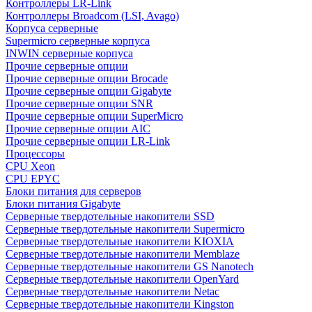
Контроллеры LR-Link
Контроллеры Broadcom (LSI, Avago)
Корпуса серверные
Supermicro серверные корпуса
INWIN серверные корпуса
Прочие серверные опции
Прочие серверные опции Brocade
Прочие серверные опции Gigabyte
Прочие серверные опции SNR
Прочие серверные опции SuperMicro
Прочие серверные опции AIC
Прочие серверные опции LR-Link
Процессоры
CPU Xeon
CPU EPYC
Блоки питания для серверов
Блоки питания Gigabyte
Серверные твердотельные накопители SSD
Cерверные твердотельные накопители Supermicro
Cерверные твердотельные накопители KIOXIA
Cерверные твердотельные накопители Memblaze
Cерверные твердотельные накопители GS Nanotech
Серверные твердотельные накопители OpenYard
Серверные твердотельные накопители Netac
Cерверные твердотельные накопители Kingston