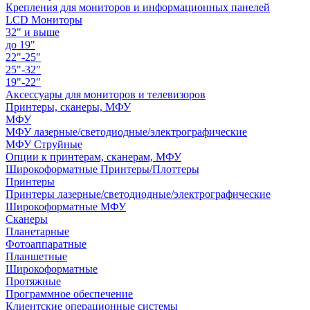
Крепления для мониторов и информационных панелей
LCD Мониторы
32" и выше
до 19"
22"-25"
25"-32"
19"-22"
Аксессуары для мониторов и телевизоров
Принтеры, сканеры, МФУ
МФУ
МФУ лазерные/светодиодные/электрографические
МФУ Струйные
Опции к принтерам, сканерам, МФУ
Широкоформатные Принтеры/Плоттеры
Принтеры
Принтеры лазерные/светодиодные/электрографические
Широкоформатные МФУ
Сканеры
Планетарные
Фотоаппаратные
Планшетные
Широкоформатные
Протяжные
Программное обеспечение
Клиентские операционные системы