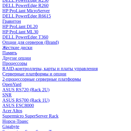
DELL PowerEdge R250
DELL PowerEdge R260
HP ProLiant MicroServer
DELL PowerEdge R6615
Гравитон
HP ProLiant DL20
HP ProLiant ML30
DELL PowerEdge T360
Опции для серверов (Brand)
Жесткие диски
Память
Другие опции
Процессоры
RAID-контроллеры, карты и платы управления
Серверные платформы и опции
2-процессорные серверные платформы
OpenYard
ASUS RS720 (Rack 2U)
SNR
ASUS RS700 (Rack 1U)
ASUS ESC8000
Acer Altos
Supermicro SuperServer Rack
Норси-Транс
Gigabyte