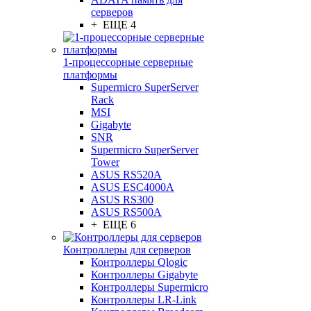
серверов
+ ЕЩЕ 4
1-процессорные серверные
платформы
Supermicro SuperServer
Rack
MSI
Gigabyte
SNR
Supermicro SuperServer
Tower
ASUS RS520A
ASUS ESC4000A
ASUS RS300
ASUS RS500A
+ ЕЩЕ 6
Контроллеры для серверов
Контроллеры Qlogic
Контроллеры Gigabyte
Контроллеры Supermicro
Контроллеры LR-Link