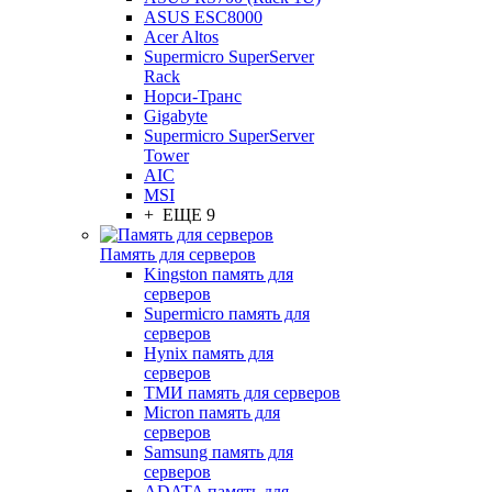
ASUS ESC8000
Acer Altos
Supermicro SuperServer
Rack
Норси-Транс
Gigabyte
Supermicro SuperServer
Tower
AIC
MSI
+ ЕЩЕ 9
Память для серверов
Kingston память для
серверов
Supermicro память для
серверов
Hynix память для
серверов
ТМИ память для серверов
Micron память для
серверов
Samsung память для
серверов
ADATA память для