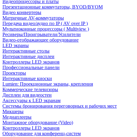
Видеопроцессоры и платы
Презентационные коммутаторы, BYOD/BYOM
Видео конвертеры
Матричные AV-коммутаторы
Передача видео/аудио по IP ( AV over IP )
Мультиоконные процессоры ( Multiview )
Ресиверы/Проигрыватели/Усилители
Видео-отображающее оборудование
LED экраны
Интерактивные столы
Интерактивные дисплеи
Контроллеры LED экранов
Профессиональные панели
Проекторы
Интерактивные киоски
Lumien: Проекционные экраны, крепления
Коммерческие телевизоры
Дисплеи для видеостен
Аксессуары к LED экранам
Системы бронирования переговорных и рабочих мест
Микшеры
Медиаплееры
Монтажное оборудование (Video)
Контроллеры LED экранов
Оборудование для конференц-систем