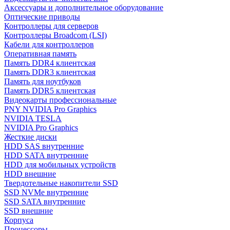
Аксессуары и дополнительное оборудование
Оптические приводы
Контроллеры для серверов
Контроллеры Broadcom (LSI)
Кабели для контроллеров
Оперативная память
Память DDR4 клиентская
Память DDR3 клиентская
Память для ноутбуков
Память DDR5 клиентская
Видеокарты профессиональные
PNY NVIDIA Pro Graphics
NVIDIA TESLA
NVIDIA Pro Graphics
Жесткие диски
HDD SAS внутренние
HDD SATA внутренние
HDD для мобильных устройств
HDD внешние
Твердотельные накопители SSD
SSD NVMe внутренние
SSD SATA внутренние
SSD внешние
Корпуса
Процессоры