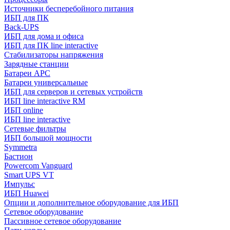
Источники бесперебойного питания
ИБП для ПК
Back-UPS
ИБП для дома и офиса
ИБП для ПК linе interactive
Стабилизаторы напряжения
Зарядные станции
Батареи APC
Батареи универсальные
ИБП для серверов и сетевых устройств
ИБП line interactive RM
ИБП online
ИБП linе interactive
Сетевые фильтры
ИБП большой мощности
Symmetra
Бастион
Powercom Vanguard
Smart UPS VT
Импульс
ИБП Huawei
Опции и дополнительное оборудование для ИБП
Сетевое оборудование
Пассивное сетевое оборудование