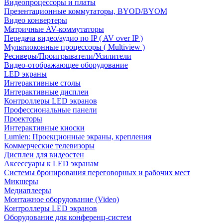
Видеопроцессоры и платы
Презентационные коммутаторы, BYOD/BYOM
Видео конвертеры
Матричные AV-коммутаторы
Передача видео/аудио по IP ( AV over IP )
Мультиоконные процессоры ( Multiview )
Ресиверы/Проигрыватели/Усилители
Видео-отображающее оборудование
LED экраны
Интерактивные столы
Интерактивные дисплеи
Контроллеры LED экранов
Профессиональные панели
Проекторы
Интерактивные киоски
Lumien: Проекционные экраны, крепления
Коммерческие телевизоры
Дисплеи для видеостен
Аксессуары к LED экранам
Системы бронирования переговорных и рабочих мест
Микшеры
Медиаплееры
Монтажное оборудование (Video)
Контроллеры LED экранов
Оборудование для конференц-систем