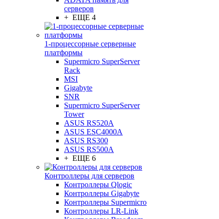
серверов
+ ЕЩЕ 4
1-процессорные серверные
платформы
Supermicro SuperServer
Rack
MSI
Gigabyte
SNR
Supermicro SuperServer
Tower
ASUS RS520A
ASUS ESC4000A
ASUS RS300
ASUS RS500A
+ ЕЩЕ 6
Контроллеры для серверов
Контроллеры Qlogic
Контроллеры Gigabyte
Контроллеры Supermicro
Контроллеры LR-Link