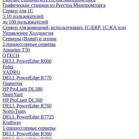
Графические станции из Реестра Минпромторга
Сервер для 1С
5-10 пользователей
до 100 пользователей
Сервер для компаний, использующих 1C:ERP, 1С:КА или
Управление Холдингом
Серверы (Brand) и опции
2-процессорные серверы
Aquarius T50
QTECH
DELL PowerEdge R660
Fplus
YADRO
DELL PowerEdge R770
Гравитон
HP ProLiant DL380
OpenYard
HP ProLiant DL360
DELL PowerEdge R760
Norsi-Trans
DELL PowerEdge R7725
Kraftway
1-процессорные серверы
DELL PowerEdge R360