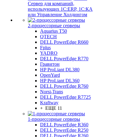
Сервер для компаний,
использующих 1C:ERP, 1С:КА
или Управление Холдингом
2-процессорные серверы
Aquarius T50
QTECH
DELL PowerEdge R660
Fplus
YADRO
DELL PowerEdge R770
Гравитон
HP ProLiant DL380
OpenYard
HP ProLiant DL360
DELL PowerEdge R760
Norsi-Trans
DELL PowerEdge R7725
Kraftway
+ ЕЩЕ 11
1-процессорные серверы
DELL PowerEdge R360
DELL PowerEdge R250
DELL PowerEdge R260