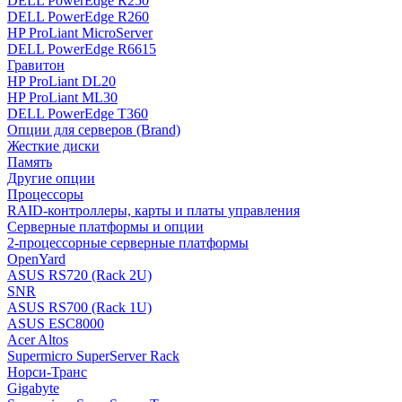
DELL PowerEdge R250
DELL PowerEdge R260
HP ProLiant MicroServer
DELL PowerEdge R6615
Гравитон
HP ProLiant DL20
HP ProLiant ML30
DELL PowerEdge T360
Опции для серверов (Brand)
Жесткие диски
Память
Другие опции
Процессоры
RAID-контроллеры, карты и платы управления
Серверные платформы и опции
2-процессорные серверные платформы
OpenYard
ASUS RS720 (Rack 2U)
SNR
ASUS RS700 (Rack 1U)
ASUS ESC8000
Acer Altos
Supermicro SuperServer Rack
Норси-Транс
Gigabyte