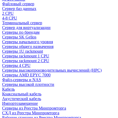
Файловый сервер
Сервер баз данных
2 CPU
4-8 CPU
Терминальный сервер
Сервер для виртуализации
Серверы по брендам
Серверы SK Gelios
Серверы начального уровня
Серверы общего назначения
Серверы 1U rackmount
Серверы rackmount 1 CPU
Серверы rackmount 2 CPU
Серверы 4 CPU
Серверы высокопроизводительных вычислений (HPC)
Серверы AMD EPYC 7000
Файл-серверы и NAS
Серверы высокой плотности
Кабель
Коаксиальный кабель
Акустический кабель
Импортозамещение
Серверы из Реестра Минпромторга
СХД из Реестра Минпромторга
Рабочие станции из Реестра Минпромторга