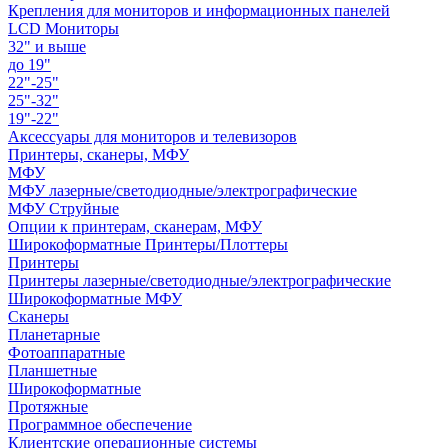
Крепления для мониторов и информационных панелей
LCD Мониторы
32" и выше
до 19"
22"-25"
25"-32"
19"-22"
Аксессуары для мониторов и телевизоров
Принтеры, сканеры, МФУ
МФУ
МФУ лазерные/светодиодные/электрографические
МФУ Струйные
Опции к принтерам, сканерам, МФУ
Широкоформатные Принтеры/Плоттеры
Принтеры
Принтеры лазерные/светодиодные/электрографические
Широкоформатные МФУ
Сканеры
Планетарные
Фотоаппаратные
Планшетные
Широкоформатные
Протяжные
Программное обеспечение
Клиентские операционные системы