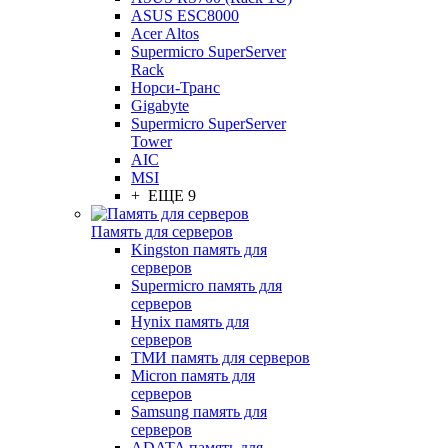
ASUS ESC8000
Acer Altos
Supermicro SuperServer
Rack
Норси-Транс
Gigabyte
Supermicro SuperServer
Tower
AIC
MSI
+ ЕЩЕ 9
Память для серверов
Kingston память для
серверов
Supermicro память для
серверов
Hynix память для
серверов
ТМИ память для серверов
Micron память для
серверов
Samsung память для
серверов
ADATA память для