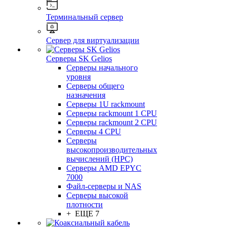
Терминальный сервер
Сервер для виртуализации
Серверы SK Gelios
Серверы начального
уровня
Серверы общего
назначения
Серверы 1U rackmount
Серверы rackmount 1 CPU
Серверы rackmount 2 CPU
Серверы 4 CPU
Серверы
высокопроизводительных
вычислений (HPC)
Серверы AMD EPYC
7000
Файл-серверы и NAS
Серверы высокой
плотности
+ ЕЩЕ 7