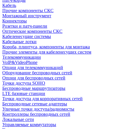
Патч-корды
Кабель
Прочие компоненты СКС
Монтажный инструмент
Коннекторы
Розетки и патч-панели
Оптические компоненты СКС
Кабеленесущие системы
Кабельные лотки
Короба, плинтуса, компоненты для монтажа
Прочие элементы для кабеленесущих систем
Телекоммуникации
VoIP&VideoPhone
Опции для телекоммуникаций
Оборудование беспроводных сетей
Опции для беспроводных сетей
Точки доступа SOHO
Беспроводные маршрутизаторы
LTE базовые станции
Точки доступа для корпоративных сетей
Беспроводные сетевые адаптеры
Уличные точки доступа/радиомосты
Контроллеры беспроводных сетей
Локальные сети
Управляемые коммутаторы