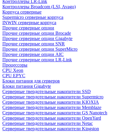
Контроллеры LR-Link
Контроллеры Broadcom (LSI, Avago)
Корпуса серверные
Supermicro серверные корпуса
INWIN серверные корпуса
Прочие серверные опции
Прочие серверные опции Brocade
Прочие серверные опции Gigabyte
Прочие серверные опции SNR
Прочие серверные опции SuperMicro
Прочие серверные опции AIC
Прочие серверные опции LR-Link
Процессоры
CPU Xeon
CPU EPYC
Блоки питания для серверов
Блоки питания Gigabyte
Серверные твердотельные накопители SSD
Cерверные твердотельные накопители Supermicro
Cерверные твердотельные накопители KIOXIA
Cерверные твердотельные накопители Memblaze
Cерверные твердотельные накопители GS Nanotech
Серверные твердотельные накопители OpenYard
Серверные твердотельные накопители Netac
Cерверные твердотельные накопители Kingston