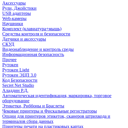
Аксессуары
Рули, Джойстики
USB адаптеры
Web-камеры
Наушники
Комплект (клавиатура+мышь)
Средства контроля и безопасности
Датчики и аксессуары
СКУД
Видеонаблюдение и контроль среды
Информационная безопасность
Прочее
Рутокен
Рутокен Light
Рутокен ЭЦП 3.0
Код Безопасности
Secret Net Studio
Аладдин Р.Д.
Автоматическая идентификация, маркировка, торговое
оборудование
Этикетки, Риббоны и Браслеты
Чековые принтеры и Фискальные регистраторы
Опции для принтеров этикеток, сканеров штрихкода и
терминалов сбора данных
Принтеры печати на пластиковых картах