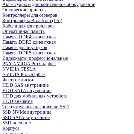
Аксессуары и дополнительное оборудование
Оптические приводы
Контроллеры для серверов
Контроллеры Broadcom (LSI)
Кабели для контроллеров
Оперативная память
Память DDR4 клиентская
Память DDR3 клиентская
Память для ноутбуков
Память DDR5 клиентская
Видеокарты профессиональные
PNY NVIDIA Pro Graphics
NVIDIA TESLA
NVIDIA Pro Graphics
Жесткие диски
HDD SAS внутренние
HDD SATA внутренние
HDD для мобильных устройств
HDD внешние
Твердотельные накопители SSD
SSD NVMe внутренние
SSD SATA внутренние
SSD внешние
Корпуса
Процессоры