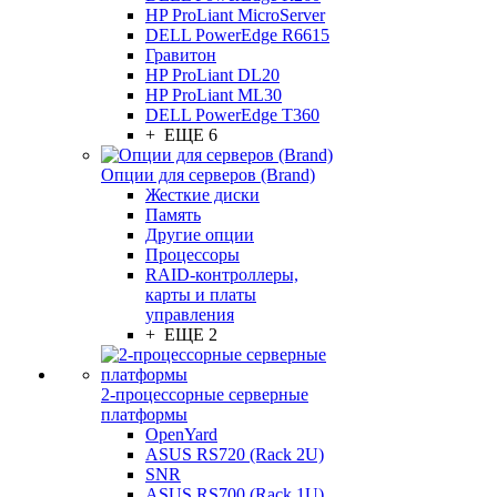
HP ProLiant MicroServer
DELL PowerEdge R6615
Гравитон
HP ProLiant DL20
HP ProLiant ML30
DELL PowerEdge T360
+ ЕЩЕ 6
Опции для серверов (Brand)
Жесткие диски
Память
Другие опции
Процессоры
RAID-контроллеры,
карты и платы
управления
+ ЕЩЕ 2
2-процессорные серверные
платформы
OpenYard
ASUS RS720 (Rack 2U)
SNR
ASUS RS700 (Rack 1U)