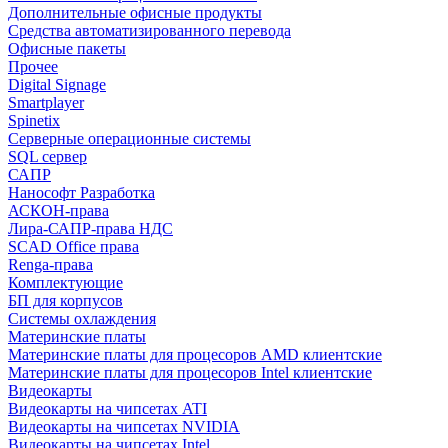
Дополнительные офисные продукты
Средства автоматизированного перевода
Офисные пакеты
Прочее
Digital Signage
Smartplayer
Spinetix
Серверные операционные системы
SQL сервер
САПР
Нанософт Разработка
АСКОН-права
Лира-САПР-права НДС
SCAD Office права
Renga-права
Комплектующие
БП для корпусов
Системы охлаждения
Материнские платы
Материнские платы для процесоров AMD клиентские
Материнские платы для процесоров Intel клиентские
Видеокарты
Видеокарты на чипсетах ATI
Видеокарты на чипсетах NVIDIA
Видеокарты на чипсетах Intel