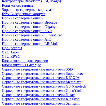
Контроллеры Broadcom (LSI, Avago)
Корпуса серверные
Supermicro серверные корпуса
INWIN серверные корпуса
Прочие серверные опции
Прочие серверные опции Brocade
Прочие серверные опции Gigabyte
Прочие серверные опции SNR
Прочие серверные опции SuperMicro
Прочие серверные опции AIC
Прочие серверные опции LR-Link
Процессоры
CPU Xeon
CPU EPYC
Блоки питания для серверов
Блоки питания Gigabyte
Серверные твердотельные накопители SSD
Cерверные твердотельные накопители Supermicro
Cерверные твердотельные накопители KIOXIA
Cерверные твердотельные накопители Memblaze
Cерверные твердотельные накопители GS Nanotech
Серверные твердотельные накопители OpenYard
Серверные твердотельные накопители Netac
Cерверные твердотельные накопители Kingston
Cерверные твердотельные накопители Samsung