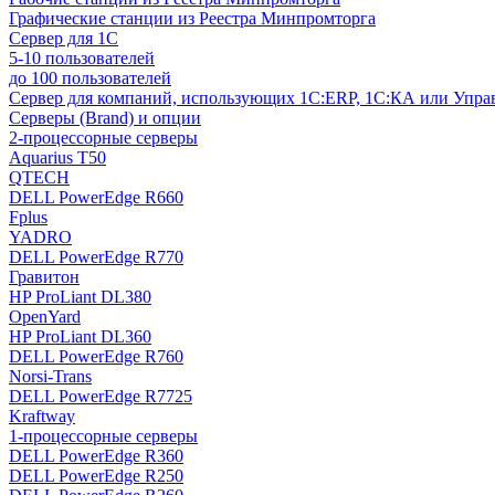
Графические станции из Реестра Минпромторга
Сервер для 1С
5-10 пользователей
до 100 пользователей
Сервер для компаний, использующих 1C:ERP, 1С:КА или Упр
Серверы (Brand) и опции
2-процессорные серверы
Aquarius T50
QTECH
DELL PowerEdge R660
Fplus
YADRO
DELL PowerEdge R770
Гравитон
HP ProLiant DL380
OpenYard
HP ProLiant DL360
DELL PowerEdge R760
Norsi-Trans
DELL PowerEdge R7725
Kraftway
1-процессорные серверы
DELL PowerEdge R360
DELL PowerEdge R250