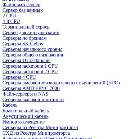
Файловый сервер
Сервер баз данных
2 CPU
4-8 CPU
Терминальный сервер
Сервер для виртуализации
Серверы по брендам
Серверы SK Gelios
Серверы начального уровня
Серверы общего назначения
Серверы 1U rackmount
Серверы rackmount 1 CPU
Серверы rackmount 2 CPU
Серверы 4 CPU
Серверы высокопроизводительных вычислений (HPC)
Серверы AMD EPYC 7000
Файл-серверы и NAS
Серверы высокой плотности
Кабель
Коаксиальный кабель
Акустический кабель
Импортозамещение
Серверы из Реестра Минпромторга
СХД из Реестра Минпромторга
Рабочие станции из Реестра Минпромторга