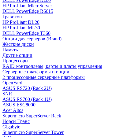
DELL PowerEdge R260
HP ProLiant MicroServer
DELL PowerEdge R6615
Гравитон
HP ProLiant DL20
HP ProLiant ML30
DELL PowerEdge T360
Опции для серверов (Brand)
Жесткие диски
Память
Другие опции
Процессоры
RAID-контроллеры, карты и платы управления
Серверные платформы и опции
2-процессорные серверные платформы
OpenYard
ASUS RS720 (Rack 2U)
SNR
ASUS RS700 (Rack 1U)
ASUS ESC8000
Acer Altos
Supermicro SuperServer Rack
Норси-Транс
Gigabyte
Supermicro SuperServer Tower