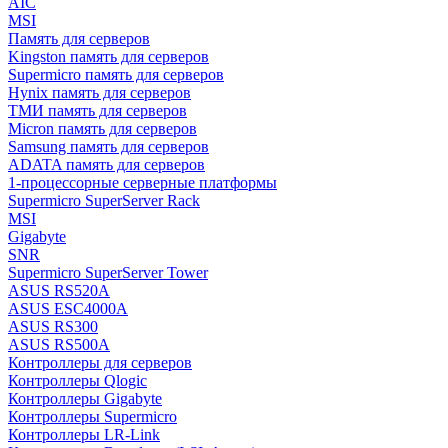
AIC
MSI
Память для серверов
Kingston память для серверов
Supermicro память для серверов
Hynix память для серверов
ТМИ память для серверов
Micron память для серверов
Samsung память для серверов
ADATA память для серверов
1-процессорные серверные платформы
Supermicro SuperServer Rack
MSI
Gigabyte
SNR
Supermicro SuperServer Tower
ASUS RS520A
ASUS ESC4000A
ASUS RS300
ASUS RS500A
Контроллеры для серверов
Контроллеры Qlogic
Контроллеры Gigabyte
Контроллеры Supermicro
Контроллеры LR-Link