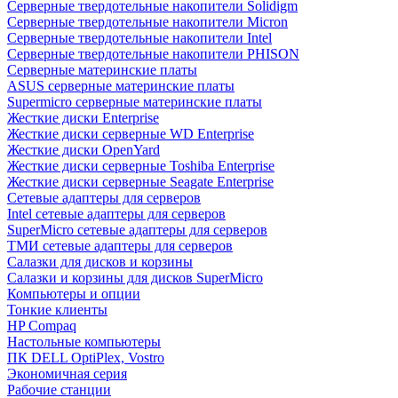
Cерверные твердотельные накопители Solidigm
Cерверные твердотельные накопители Micron
Cерверные твердотельные накопители Intel
Cерверные твердотельные накопители PHISON
Серверные материнские платы
ASUS серверные материнские платы
Supermicro серверные материнские платы
Жесткие диски Enterprise
Жесткие диски серверные WD Enterprise
Жесткие диски OpenYard
Жесткие диски серверные Toshiba Enterprise
Жесткие диски серверные Seagate Enterprise
Сетевые адаптеры для серверов
Intel сетевые адаптеры для серверов
SuperMicro сетевые адаптеры для серверов
ТМИ сетевые адаптеры для серверов
Салазки для дисков и корзины
Салазки и корзины для дисков SuperMicro
Компьютеры и опции
Тонкие клиенты
HP Compaq
Настольные компьютеры
ПК DELL OptiPlex, Vostro
Экономичная серия
Рабочие станции