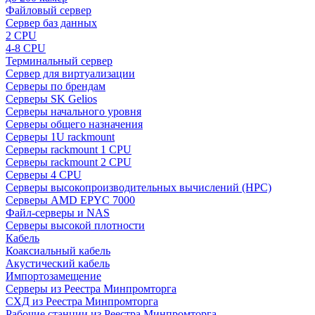
Файловый сервер
Сервер баз данных
2 CPU
4-8 CPU
Терминальный сервер
Сервер для виртуализации
Серверы по брендам
Серверы SK Gelios
Серверы начального уровня
Серверы общего назначения
Серверы 1U rackmount
Серверы rackmount 1 CPU
Серверы rackmount 2 CPU
Серверы 4 CPU
Серверы высокопроизводительных вычислений (HPC)
Серверы AMD EPYC 7000
Файл-серверы и NAS
Серверы высокой плотности
Кабель
Коаксиальный кабель
Акустический кабель
Импортозамещение
Серверы из Реестра Минпромторга
СХД из Реестра Минпромторга
Рабочие станции из Реестра Минпромторга