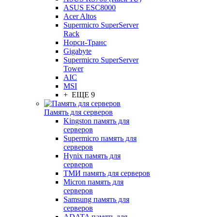
ASUS ESC8000
Acer Altos
Supermicro SuperServer
Rack
Норси-Транс
Gigabyte
Supermicro SuperServer
Tower
AIC
MSI
+ ЕЩЕ 9
Память для серверов
Kingston память для
серверов
Supermicro память для
серверов
Hynix память для
серверов
ТМИ память для серверов
Micron память для
серверов
Samsung память для
серверов
ADATA память для