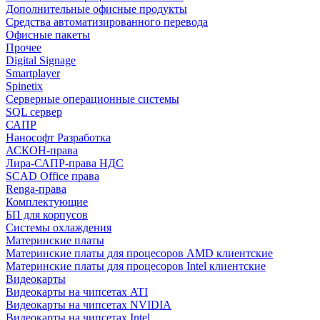
Дополнительные офисные продукты
Средства автоматизированного перевода
Офисные пакеты
Прочее
Digital Signage
Smartplayer
Spinetix
Серверные операционные системы
SQL сервер
САПР
Нанософт Разработка
АСКОН-права
Лира-САПР-права НДС
SCAD Office права
Renga-права
Комплектующие
БП для корпусов
Системы охлаждения
Материнские платы
Материнские платы для процесоров AMD клиентские
Материнские платы для процесоров Intel клиентские
Видеокарты
Видеокарты на чипсетах ATI
Видеокарты на чипсетах NVIDIA
Видеокарты на чипсетах Intel