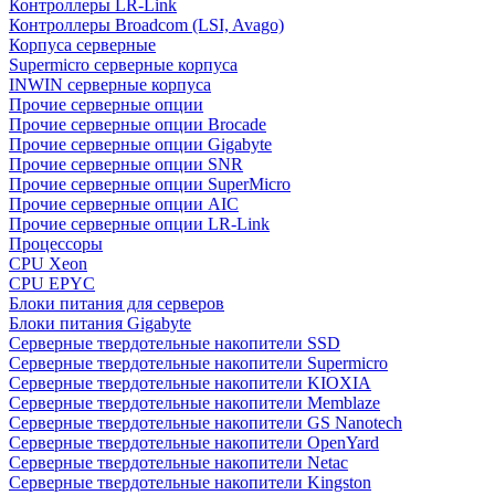
Контроллеры LR-Link
Контроллеры Broadcom (LSI, Avago)
Корпуса серверные
Supermicro серверные корпуса
INWIN серверные корпуса
Прочие серверные опции
Прочие серверные опции Brocade
Прочие серверные опции Gigabyte
Прочие серверные опции SNR
Прочие серверные опции SuperMicro
Прочие серверные опции AIC
Прочие серверные опции LR-Link
Процессоры
CPU Xeon
CPU EPYC
Блоки питания для серверов
Блоки питания Gigabyte
Серверные твердотельные накопители SSD
Cерверные твердотельные накопители Supermicro
Cерверные твердотельные накопители KIOXIA
Cерверные твердотельные накопители Memblaze
Cерверные твердотельные накопители GS Nanotech
Серверные твердотельные накопители OpenYard
Серверные твердотельные накопители Netac
Cерверные твердотельные накопители Kingston