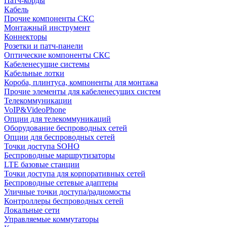
Патч-корды
Кабель
Прочие компоненты СКС
Монтажный инструмент
Коннекторы
Розетки и патч-панели
Оптические компоненты СКС
Кабеленесущие системы
Кабельные лотки
Короба, плинтуса, компоненты для монтажа
Прочие элементы для кабеленесущих систем
Телекоммуникации
VoIP&VideoPhone
Опции для телекоммуникаций
Оборудование беспроводных сетей
Опции для беспроводных сетей
Точки доступа SOHO
Беспроводные маршрутизаторы
LTE базовые станции
Точки доступа для корпоративных сетей
Беспроводные сетевые адаптеры
Уличные точки доступа/радиомосты
Контроллеры беспроводных сетей
Локальные сети
Управляемые коммутаторы