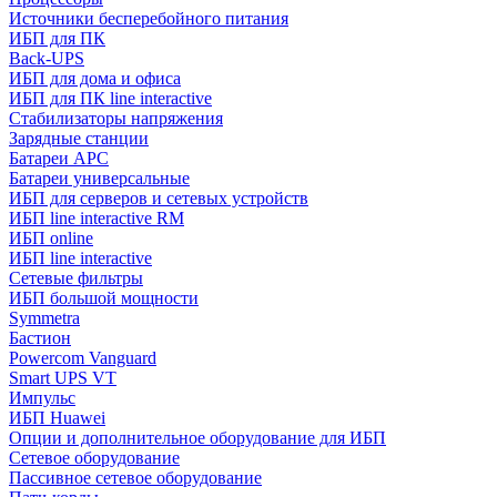
Источники бесперебойного питания
ИБП для ПК
Back-UPS
ИБП для дома и офиса
ИБП для ПК linе interactive
Стабилизаторы напряжения
Зарядные станции
Батареи APC
Батареи универсальные
ИБП для серверов и сетевых устройств
ИБП line interactive RM
ИБП online
ИБП linе interactive
Сетевые фильтры
ИБП большой мощности
Symmetra
Бастион
Powercom Vanguard
Smart UPS VT
Импульс
ИБП Huawei
Опции и дополнительное оборудование для ИБП
Сетевое оборудование
Пассивное сетевое оборудование