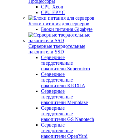
Процессоры
CPU Xeon
CPU EPYC
Блоки питания для серверов
Блоки питания Gigabyte
Серверные твердотельные
накопители SSD
Cерверные
твердотельные
накопители Supermicro
Cерверные
твердотельные
накопители KIOXIA
Cерверные
твердотельные
накопители Memblaze
Cерверные
твердотельные
накопители GS Nanotech
Серверные
твердотельные
накопители OpenYard