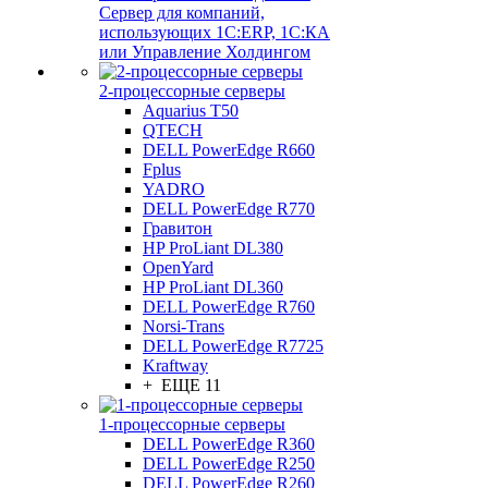
Сервер для компаний,
использующих 1C:ERP, 1С:КА
или Управление Холдингом
2-процессорные серверы
Aquarius T50
QTECH
DELL PowerEdge R660
Fplus
YADRO
DELL PowerEdge R770
Гравитон
HP ProLiant DL380
OpenYard
HP ProLiant DL360
DELL PowerEdge R760
Norsi-Trans
DELL PowerEdge R7725
Kraftway
+ ЕЩЕ 11
1-процессорные серверы
DELL PowerEdge R360
DELL PowerEdge R250
DELL PowerEdge R260