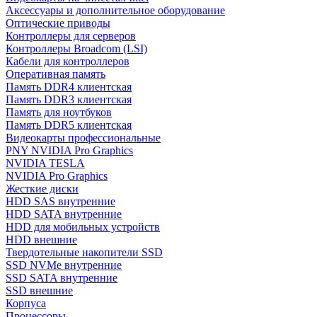
Аксессуары и дополнительное оборудование
Оптические приводы
Контроллеры для серверов
Контроллеры Broadcom (LSI)
Кабели для контроллеров
Оперативная память
Память DDR4 клиентская
Память DDR3 клиентская
Память для ноутбуков
Память DDR5 клиентская
Видеокарты профессиональные
PNY NVIDIA Pro Graphics
NVIDIA TESLA
NVIDIA Pro Graphics
Жесткие диски
HDD SAS внутренние
HDD SATA внутренние
HDD для мобильных устройств
HDD внешние
Твердотельные накопители SSD
SSD NVMe внутренние
SSD SATA внутренние
SSD внешние
Корпуса
Процессоры