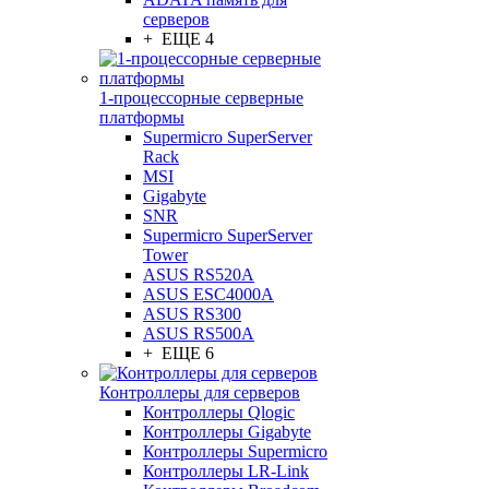
серверов
+ ЕЩЕ 4
1-процессорные серверные
платформы
Supermicro SuperServer
Rack
MSI
Gigabyte
SNR
Supermicro SuperServer
Tower
ASUS RS520A
ASUS ESC4000A
ASUS RS300
ASUS RS500A
+ ЕЩЕ 6
Контроллеры для серверов
Контроллеры Qlogic
Контроллеры Gigabyte
Контроллеры Supermicro
Контроллеры LR-Link