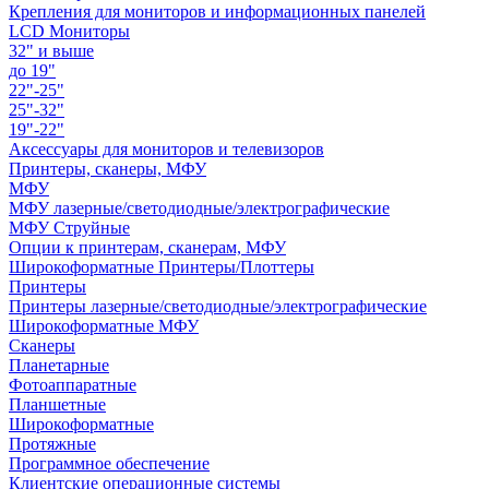
Крепления для мониторов и информационных панелей
LCD Мониторы
32" и выше
до 19"
22"-25"
25"-32"
19"-22"
Аксессуары для мониторов и телевизоров
Принтеры, сканеры, МФУ
МФУ
МФУ лазерные/светодиодные/электрографические
МФУ Струйные
Опции к принтерам, сканерам, МФУ
Широкоформатные Принтеры/Плоттеры
Принтеры
Принтеры лазерные/светодиодные/электрографические
Широкоформатные МФУ
Сканеры
Планетарные
Фотоаппаратные
Планшетные
Широкоформатные
Протяжные
Программное обеспечение
Клиентские операционные системы