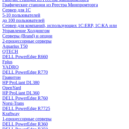
Графические станции из Реестра Минпромторга
Сервер для 1С
5-10 пользователей
до 100 пользователей
Сервер для компаний, использующих 1C:ERP, 1С:КА или
Управление Холдингом
Серверы (Brand) и опции
2-процессорные серверы
Aquarius T50
QTECH
DELL PowerEdge R660
Fplus
YADRO
DELL PowerEdge R770
Гравитон
HP ProLiant DL380
OpenYard
HP ProLiant DL360
DELL PowerEdge R760
Norsi-Trans
DELL PowerEdge R7725
Kraftway
1-процессорные серверы
DELL PowerEdge R360