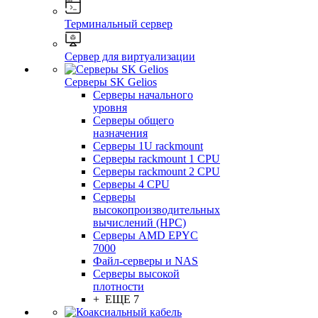
Терминальный сервер
Сервер для виртуализации
Серверы SK Gelios
Серверы начального
уровня
Серверы общего
назначения
Серверы 1U rackmount
Серверы rackmount 1 CPU
Серверы rackmount 2 CPU
Серверы 4 CPU
Серверы
высокопроизводительных
вычислений (HPC)
Серверы AMD EPYC
7000
Файл-серверы и NAS
Серверы высокой
плотности
+ ЕЩЕ 7