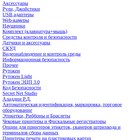
Аксессуары
Рули, Джойстики
USB адаптеры
Web-камеры
Наушники
Комплект (клавиатура+мышь)
Средства контроля и безопасности
Датчики и аксессуары
СКУД
Видеонаблюдение и контроль среды
Информационная безопасность
Прочее
Рутокен
Рутокен Light
Рутокен ЭЦП 3.0
Код Безопасности
Secret Net Studio
Аладдин Р.Д.
Автоматическая идентификация, маркировка, торговое
оборудование
Этикетки, Риббоны и Браслеты
Чековые принтеры и Фискальные регистраторы
Опции для принтеров этикеток, сканеров штрихкода и
терминалов сбора данных
Принтеры печати на пластиковых картах