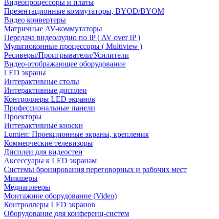
Видеопроцессоры и платы
Презентационные коммутаторы, BYOD/BYOM
Видео конвертеры
Матричные AV-коммутаторы
Передача видео/аудио по IP ( AV over IP )
Мультиоконные процессоры ( Multiview )
Ресиверы/Проигрыватели/Усилители
Видео-отображающее оборудование
LED экраны
Интерактивные столы
Интерактивные дисплеи
Контроллеры LED экранов
Профессиональные панели
Проекторы
Интерактивные киоски
Lumien: Проекционные экраны, крепления
Коммерческие телевизоры
Дисплеи для видеостен
Аксессуары к LED экранам
Системы бронирования переговорных и рабочих мест
Микшеры
Медиаплееры
Монтажное оборудование (Video)
Контроллеры LED экранов
Оборудование для конференц-систем