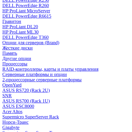
DELL PowerEdge R250
DELL PowerEdge R260
HP ProLiant MicroServer
DELL PowerEdge R6615
Гравитон
HP ProLiant DL20
HP ProLiant ML30
DELL PowerEdge T360
Опции для серверов (Brand)
Жесткие диски
Память
Другие опции
Процессоры
RAID-контроллеры, карты и платы управления
Серверные платформы и опции
2-процессорные серверные платформы
OpenYard
ASUS RS720 (Rack 2U)
SNR
ASUS RS700 (Rack 1U)
ASUS ESC8000
Acer Altos
Supermicro SuperServer Rack
Норси-Транс
Gigabyte