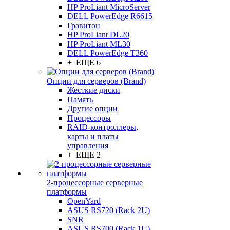
HP ProLiant MicroServer
DELL PowerEdge R6615
Гравитон
HP ProLiant DL20
HP ProLiant ML30
DELL PowerEdge T360
+ ЕЩЕ 6
Опции для серверов (Brand)
Жесткие диски
Память
Другие опции
Процессоры
RAID-контроллеры,
карты и платы
управления
+ ЕЩЕ 2
2-процессорные серверные
платформы
OpenYard
ASUS RS720 (Rack 2U)
SNR
ASUS RS700 (Rack 1U)