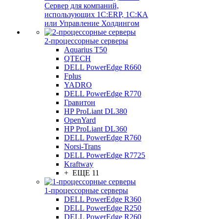
Сервер для компаний,
использующих 1C:ERP, 1С:КА
или Управление Холдингом
2-процессорные серверы
Aquarius T50
QTECH
DELL PowerEdge R660
Fplus
YADRO
DELL PowerEdge R770
Гравитон
HP ProLiant DL380
OpenYard
HP ProLiant DL360
DELL PowerEdge R760
Norsi-Trans
DELL PowerEdge R7725
Kraftway
+ ЕЩЕ 11
1-процессорные серверы
DELL PowerEdge R360
DELL PowerEdge R250
DELL PowerEdge R260