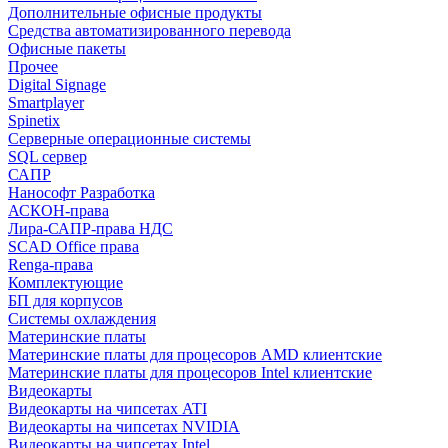
Дополнительные офисные продукты
Средства автоматизированного перевода
Офисные пакеты
Прочее
Digital Signage
Smartplayer
Spinetix
Серверные операционные системы
SQL сервер
САПР
Нанософт Разработка
АСКОН-права
Лира-САПР-права НДС
SCAD Office права
Renga-права
Комплектующие
БП для корпусов
Системы охлаждения
Материнские платы
Материнские платы для процесоров AMD клиентские
Материнские платы для процесоров Intel клиентские
Видеокарты
Видеокарты на чипсетах ATI
Видеокарты на чипсетах NVIDIA
Видеокарты на чипсетах Intel