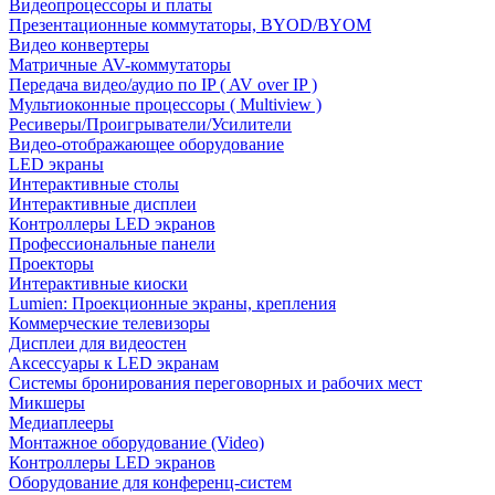
Видеопроцессоры и платы
Презентационные коммутаторы, BYOD/BYOM
Видео конвертеры
Матричные AV-коммутаторы
Передача видео/аудио по IP ( AV over IP )
Мультиоконные процессоры ( Multiview )
Ресиверы/Проигрыватели/Усилители
Видео-отображающее оборудование
LED экраны
Интерактивные столы
Интерактивные дисплеи
Контроллеры LED экранов
Профессиональные панели
Проекторы
Интерактивные киоски
Lumien: Проекционные экраны, крепления
Коммерческие телевизоры
Дисплеи для видеостен
Аксессуары к LED экранам
Системы бронирования переговорных и рабочих мест
Микшеры
Медиаплееры
Монтажное оборудование (Video)
Контроллеры LED экранов
Оборудование для конференц-систем