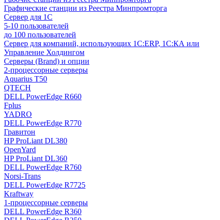
Графические станции из Реестра Минпромторга
Сервер для 1С
5-10 пользователей
до 100 пользователей
Сервер для компаний, использующих 1C:ERP, 1С:КА или
Управление Холдингом
Серверы (Brand) и опции
2-процессорные серверы
Aquarius T50
QTECH
DELL PowerEdge R660
Fplus
YADRO
DELL PowerEdge R770
Гравитон
HP ProLiant DL380
OpenYard
HP ProLiant DL360
DELL PowerEdge R760
Norsi-Trans
DELL PowerEdge R7725
Kraftway
1-процессорные серверы
DELL PowerEdge R360