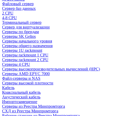
Файловый сервер
Сервер баз данных
2 CPU
4-8 CPU
Терминальный сервер
Сервер для виртуализации
Серверы по брендам
Серверы SK Gelios
Серверы начального уровня
Серверы общего назначения
Серверы 1U rackmount
Серверы rackmount 1 CPU
Серверы rackmount 2 CPU
Серверы 4 CPU
Серверы высокопроизводительных вычислений (HPC)
Серверы AMD EPYC 7000
Файл-серверы и NAS
Серверы высокой плотности
Кабель
Коаксиальный кабель
Акустический кабель
Импортозамещение
Серверы из Реестра Минпромторга
СХД из Реестра Минпромторга
Рабочие станции из Реестра Минпромторга