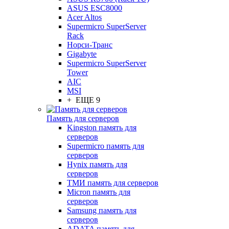
ASUS ESC8000
Acer Altos
Supermicro SuperServer
Rack
Норси-Транс
Gigabyte
Supermicro SuperServer
Tower
AIC
MSI
+ ЕЩЕ 9
Память для серверов
Kingston память для
серверов
Supermicro память для
серверов
Hynix память для
серверов
ТМИ память для серверов
Micron память для
серверов
Samsung память для
серверов
ADATA память для