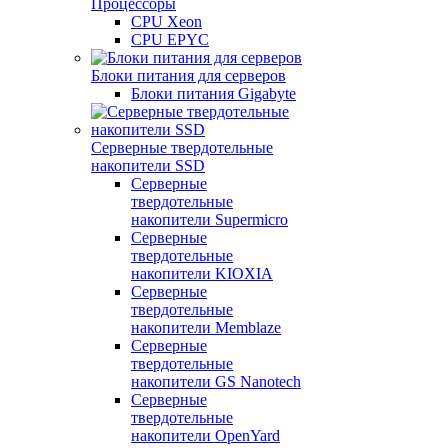
Процессоры
CPU Xeon
CPU EPYC
Блоки питания для серверов
Блоки питания Gigabyte
Серверные твердотельные
накопители SSD
Cерверные
твердотельные
накопители Supermicro
Cерверные
твердотельные
накопители KIOXIA
Cерверные
твердотельные
накопители Memblaze
Cерверные
твердотельные
накопители GS Nanotech
Серверные
твердотельные
накопители OpenYard