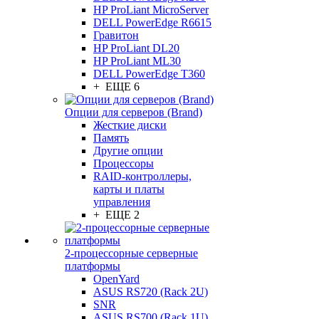
HP ProLiant MicroServer
DELL PowerEdge R6615
Гравитон
HP ProLiant DL20
HP ProLiant ML30
DELL PowerEdge T360
+ ЕЩЕ 6
Опции для серверов (Brand)
Жесткие диски
Память
Другие опции
Процессоры
RAID-контроллеры,
карты и платы
управления
+ ЕЩЕ 2
2-процессорные серверные
платформы
OpenYard
ASUS RS720 (Rack 2U)
SNR
ASUS RS700 (Rack 1U)