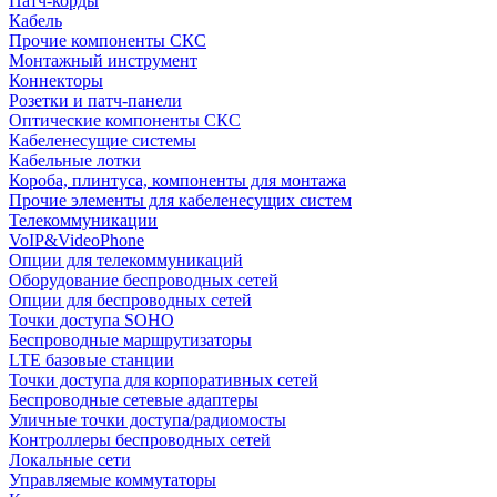
Патч-корды
Кабель
Прочие компоненты СКС
Монтажный инструмент
Коннекторы
Розетки и патч-панели
Оптические компоненты СКС
Кабеленесущие системы
Кабельные лотки
Короба, плинтуса, компоненты для монтажа
Прочие элементы для кабеленесущих систем
Телекоммуникации
VoIP&VideoPhone
Опции для телекоммуникаций
Оборудование беспроводных сетей
Опции для беспроводных сетей
Точки доступа SOHO
Беспроводные маршрутизаторы
LTE базовые станции
Точки доступа для корпоративных сетей
Беспроводные сетевые адаптеры
Уличные точки доступа/радиомосты
Контроллеры беспроводных сетей
Локальные сети
Управляемые коммутаторы