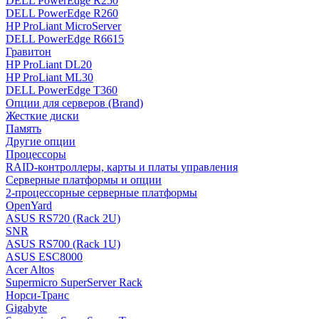
DELL PowerEdge R250
DELL PowerEdge R260
HP ProLiant MicroServer
DELL PowerEdge R6615
Гравитон
HP ProLiant DL20
HP ProLiant ML30
DELL PowerEdge T360
Опции для серверов (Brand)
Жесткие диски
Память
Другие опции
Процессоры
RAID-контроллеры, карты и платы управления
Серверные платформы и опции
2-процессорные серверные платформы
OpenYard
ASUS RS720 (Rack 2U)
SNR
ASUS RS700 (Rack 1U)
ASUS ESC8000
Acer Altos
Supermicro SuperServer Rack
Норси-Транс
Gigabyte