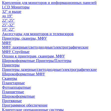
Крепления для мониторов и информационных панелей
LCD Мониторы
32" и выше
до 19"
22"-25"
25"-32"
19"-22"
Аксессуары для мониторов и телевизоров
Принтеры, сканеры, МФУ
МФУ
МФУ лазерные/светодиодные/электрографические
МФУ Струйные
Опции к принтерам, сканерам, МФУ
Широкоформатные Принтеры/Плоттеры
Принтеры
Принтеры лазерные/светодиодные/электрографические
Широкоформатные МФУ
Сканеры
Планетарные
Фотоаппаратные
Планшетные
Широкоформатные
Протяжные
Программное обеспечение
Клиентские операционные системы