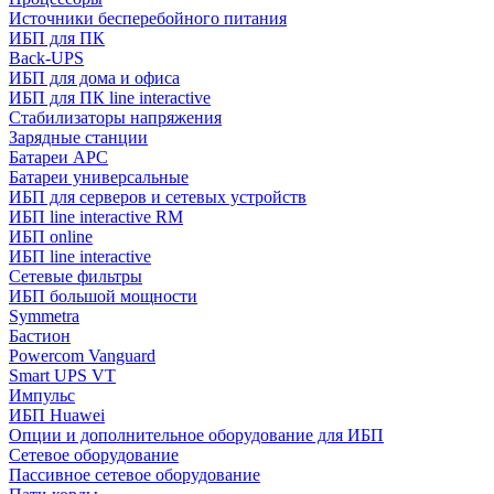
Источники бесперебойного питания
ИБП для ПК
Back-UPS
ИБП для дома и офиса
ИБП для ПК linе interactive
Стабилизаторы напряжения
Зарядные станции
Батареи APC
Батареи универсальные
ИБП для серверов и сетевых устройств
ИБП line interactive RM
ИБП online
ИБП linе interactive
Сетевые фильтры
ИБП большой мощности
Symmetra
Бастион
Powercom Vanguard
Smart UPS VT
Импульс
ИБП Huawei
Опции и дополнительное оборудование для ИБП
Сетевое оборудование
Пассивное сетевое оборудование