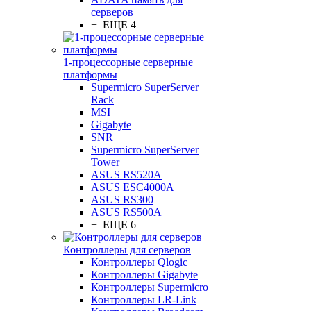
серверов
+ ЕЩЕ 4
1-процессорные серверные
платформы
Supermicro SuperServer
Rack
MSI
Gigabyte
SNR
Supermicro SuperServer
Tower
ASUS RS520A
ASUS ESC4000A
ASUS RS300
ASUS RS500A
+ ЕЩЕ 6
Контроллеры для серверов
Контроллеры Qlogic
Контроллеры Gigabyte
Контроллеры Supermicro
Контроллеры LR-Link