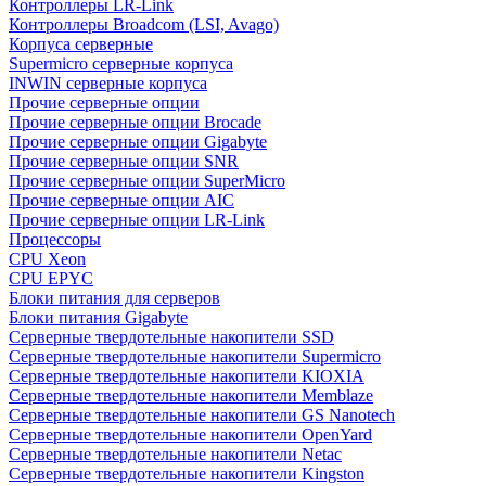
Контроллеры LR-Link
Контроллеры Broadcom (LSI, Avago)
Корпуса серверные
Supermicro серверные корпуса
INWIN серверные корпуса
Прочие серверные опции
Прочие серверные опции Brocade
Прочие серверные опции Gigabyte
Прочие серверные опции SNR
Прочие серверные опции SuperMicro
Прочие серверные опции AIC
Прочие серверные опции LR-Link
Процессоры
CPU Xeon
CPU EPYC
Блоки питания для серверов
Блоки питания Gigabyte
Серверные твердотельные накопители SSD
Cерверные твердотельные накопители Supermicro
Cерверные твердотельные накопители KIOXIA
Cерверные твердотельные накопители Memblaze
Cерверные твердотельные накопители GS Nanotech
Серверные твердотельные накопители OpenYard
Серверные твердотельные накопители Netac
Cерверные твердотельные накопители Kingston