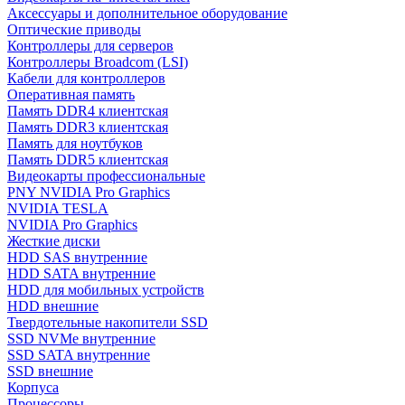
Аксессуары и дополнительное оборудование
Оптические приводы
Контроллеры для серверов
Контроллеры Broadcom (LSI)
Кабели для контроллеров
Оперативная память
Память DDR4 клиентская
Память DDR3 клиентская
Память для ноутбуков
Память DDR5 клиентская
Видеокарты профессиональные
PNY NVIDIA Pro Graphics
NVIDIA TESLA
NVIDIA Pro Graphics
Жесткие диски
HDD SAS внутренние
HDD SATA внутренние
HDD для мобильных устройств
HDD внешние
Твердотельные накопители SSD
SSD NVMe внутренние
SSD SATA внутренние
SSD внешние
Корпуса
Процессоры