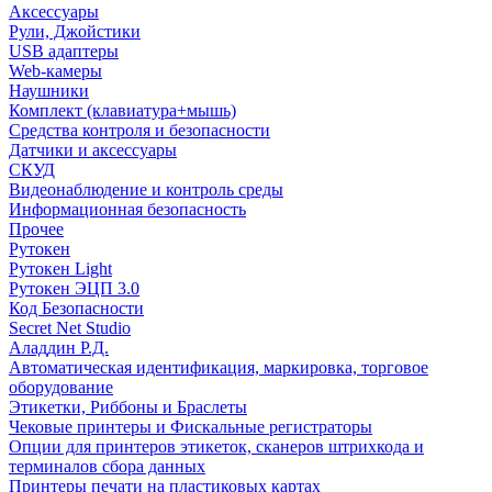
Аксессуары
Рули, Джойстики
USB адаптеры
Web-камеры
Наушники
Комплект (клавиатура+мышь)
Средства контроля и безопасности
Датчики и аксессуары
СКУД
Видеонаблюдение и контроль среды
Информационная безопасность
Прочее
Рутокен
Рутокен Light
Рутокен ЭЦП 3.0
Код Безопасности
Secret Net Studio
Аладдин Р.Д.
Автоматическая идентификация, маркировка, торговое
оборудование
Этикетки, Риббоны и Браслеты
Чековые принтеры и Фискальные регистраторы
Опции для принтеров этикеток, сканеров штрихкода и
терминалов сбора данных
Принтеры печати на пластиковых картах