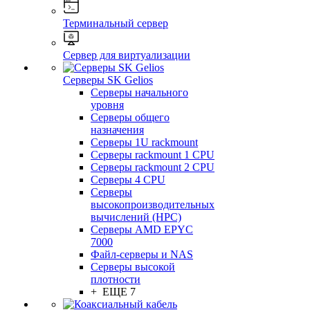
Терминальный сервер
Сервер для виртуализации
Серверы SK Gelios
Серверы начального
уровня
Серверы общего
назначения
Серверы 1U rackmount
Серверы rackmount 1 CPU
Серверы rackmount 2 CPU
Серверы 4 CPU
Серверы
высокопроизводительных
вычислений (HPC)
Серверы AMD EPYC
7000
Файл-серверы и NAS
Серверы высокой
плотности
+ ЕЩЕ 7