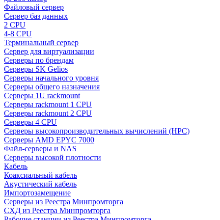
Файловый сервер
Сервер баз данных
2 CPU
4-8 CPU
Терминальный сервер
Сервер для виртуализации
Серверы по брендам
Серверы SK Gelios
Серверы начального уровня
Серверы общего назначения
Серверы 1U rackmount
Серверы rackmount 1 CPU
Серверы rackmount 2 CPU
Серверы 4 CPU
Серверы высокопроизводительных вычислений (HPC)
Серверы AMD EPYC 7000
Файл-серверы и NAS
Серверы высокой плотности
Кабель
Коаксиальный кабель
Акустический кабель
Импортозамещение
Серверы из Реестра Минпромторга
СХД из Реестра Минпромторга
Рабочие станции из Реестра Минпромторга