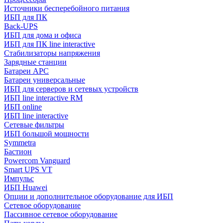
Источники бесперебойного питания
ИБП для ПК
Back-UPS
ИБП для дома и офиса
ИБП для ПК linе interactive
Стабилизаторы напряжения
Зарядные станции
Батареи APC
Батареи универсальные
ИБП для серверов и сетевых устройств
ИБП line interactive RM
ИБП online
ИБП linе interactive
Сетевые фильтры
ИБП большой мощности
Symmetra
Бастион
Powercom Vanguard
Smart UPS VT
Импульс
ИБП Huawei
Опции и дополнительное оборудование для ИБП
Сетевое оборудование
Пассивное сетевое оборудование