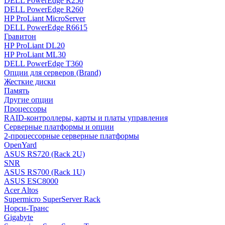
DELL PowerEdge R250
DELL PowerEdge R260
HP ProLiant MicroServer
DELL PowerEdge R6615
Гравитон
HP ProLiant DL20
HP ProLiant ML30
DELL PowerEdge T360
Опции для серверов (Brand)
Жесткие диски
Память
Другие опции
Процессоры
RAID-контроллеры, карты и платы управления
Серверные платформы и опции
2-процессорные серверные платформы
OpenYard
ASUS RS720 (Rack 2U)
SNR
ASUS RS700 (Rack 1U)
ASUS ESC8000
Acer Altos
Supermicro SuperServer Rack
Норси-Транс
Gigabyte