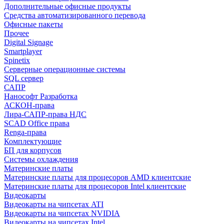
Дополнительные офисные продукты
Средства автоматизированного перевода
Офисные пакеты
Прочее
Digital Signage
Smartplayer
Spinetix
Серверные операционные системы
SQL сервер
САПР
Нанософт Разработка
АСКОН-права
Лира-САПР-права НДС
SCAD Office права
Renga-права
Комплектующие
БП для корпусов
Системы охлаждения
Материнские платы
Материнские платы для процесоров AMD клиентские
Материнские платы для процесоров Intel клиентские
Видеокарты
Видеокарты на чипсетах ATI
Видеокарты на чипсетах NVIDIA
Видеокарты на чипсетах Intel