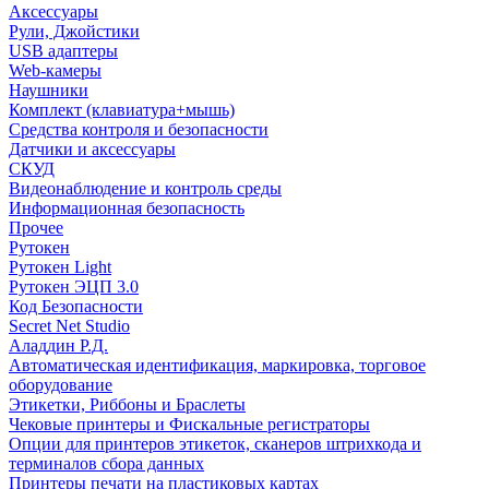
Аксессуары
Рули, Джойстики
USB адаптеры
Web-камеры
Наушники
Комплект (клавиатура+мышь)
Средства контроля и безопасности
Датчики и аксессуары
СКУД
Видеонаблюдение и контроль среды
Информационная безопасность
Прочее
Рутокен
Рутокен Light
Рутокен ЭЦП 3.0
Код Безопасности
Secret Net Studio
Аладдин Р.Д.
Автоматическая идентификация, маркировка, торговое
оборудование
Этикетки, Риббоны и Браслеты
Чековые принтеры и Фискальные регистраторы
Опции для принтеров этикеток, сканеров штрихкода и
терминалов сбора данных
Принтеры печати на пластиковых картах