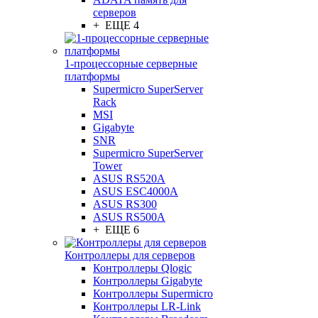
серверов
+ ЕЩЕ 4
1-процессорные серверные
платформы
Supermicro SuperServer
Rack
MSI
Gigabyte
SNR
Supermicro SuperServer
Tower
ASUS RS520A
ASUS ESC4000A
ASUS RS300
ASUS RS500A
+ ЕЩЕ 6
Контроллеры для серверов
Контроллеры Qlogic
Контроллеры Gigabyte
Контроллеры Supermicro
Контроллеры LR-Link