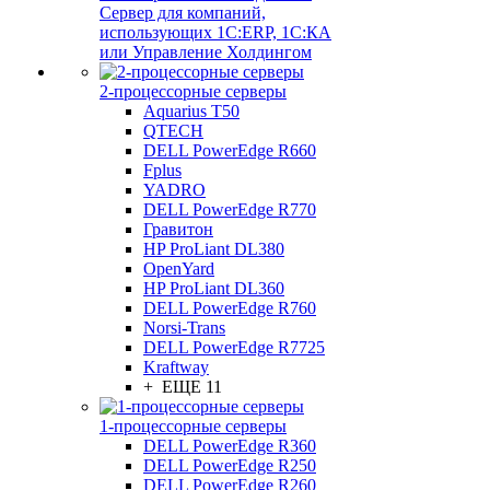
Сервер для компаний,
использующих 1C:ERP, 1С:КА
или Управление Холдингом
2-процессорные серверы
Aquarius T50
QTECH
DELL PowerEdge R660
Fplus
YADRO
DELL PowerEdge R770
Гравитон
HP ProLiant DL380
OpenYard
HP ProLiant DL360
DELL PowerEdge R760
Norsi-Trans
DELL PowerEdge R7725
Kraftway
+ ЕЩЕ 11
1-процессорные серверы
DELL PowerEdge R360
DELL PowerEdge R250
DELL PowerEdge R260