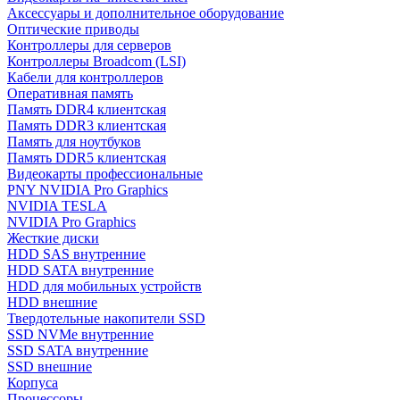
Аксессуары и дополнительное оборудование
Оптические приводы
Контроллеры для серверов
Контроллеры Broadcom (LSI)
Кабели для контроллеров
Оперативная память
Память DDR4 клиентская
Память DDR3 клиентская
Память для ноутбуков
Память DDR5 клиентская
Видеокарты профессиональные
PNY NVIDIA Pro Graphics
NVIDIA TESLA
NVIDIA Pro Graphics
Жесткие диски
HDD SAS внутренние
HDD SATA внутренние
HDD для мобильных устройств
HDD внешние
Твердотельные накопители SSD
SSD NVMe внутренние
SSD SATA внутренние
SSD внешние
Корпуса
Процессоры