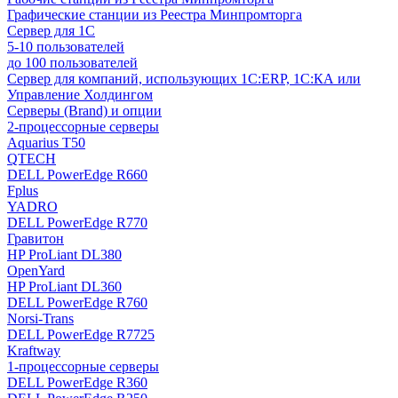
Графические станции из Реестра Минпромторга
Сервер для 1С
5-10 пользователей
до 100 пользователей
Сервер для компаний, использующих 1C:ERP, 1С:КА или
Управление Холдингом
Серверы (Brand) и опции
2-процессорные серверы
Aquarius T50
QTECH
DELL PowerEdge R660
Fplus
YADRO
DELL PowerEdge R770
Гравитон
HP ProLiant DL380
OpenYard
HP ProLiant DL360
DELL PowerEdge R760
Norsi-Trans
DELL PowerEdge R7725
Kraftway
1-процессорные серверы
DELL PowerEdge R360