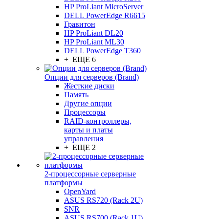
HP ProLiant MicroServer
DELL PowerEdge R6615
Гравитон
HP ProLiant DL20
HP ProLiant ML30
DELL PowerEdge T360
+ ЕЩЕ 6
Опции для серверов (Brand)
Жесткие диски
Память
Другие опции
Процессоры
RAID-контроллеры,
карты и платы
управления
+ ЕЩЕ 2
2-процессорные серверные
платформы
OpenYard
ASUS RS720 (Rack 2U)
SNR
ASUS RS700 (Rack 1U)