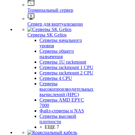
Терминальный сервер
Сервер для виртуализации
Серверы SK Gelios
Серверы начального
уровня
Серверы общего
назначения
Серверы 1U rackmount
Серверы rackmount 1 CPU
Серверы rackmount 2 CPU
Серверы 4 CPU
Серверы
высокопроизводительных
вычислений (HPC)
Серверы AMD EPYC
7000
Файл-серверы и NAS
Серверы высокой
плотности
+ ЕЩЕ 7