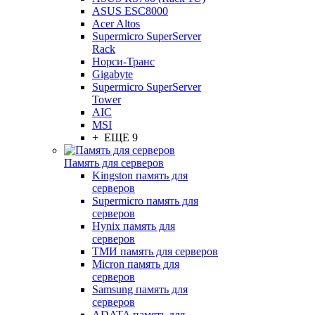
ASUS ESC8000
Acer Altos
Supermicro SuperServer
Rack
Норси-Транс
Gigabyte
Supermicro SuperServer
Tower
AIC
MSI
+ ЕЩЕ 9
Память для серверов
Kingston память для
серверов
Supermicro память для
серверов
Hynix память для
серверов
ТМИ память для серверов
Micron память для
серверов
Samsung память для
серверов
ADATA память для