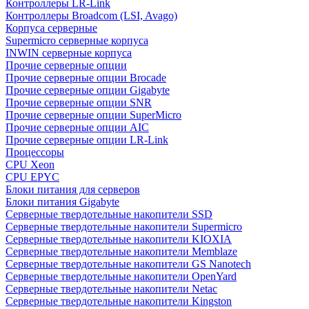
Контроллеры LR-Link
Контроллеры Broadcom (LSI, Avago)
Корпуса серверные
Supermicro серверные корпуса
INWIN серверные корпуса
Прочие серверные опции
Прочие серверные опции Brocade
Прочие серверные опции Gigabyte
Прочие серверные опции SNR
Прочие серверные опции SuperMicro
Прочие серверные опции AIC
Прочие серверные опции LR-Link
Процессоры
CPU Xeon
CPU EPYC
Блоки питания для серверов
Блоки питания Gigabyte
Серверные твердотельные накопители SSD
Cерверные твердотельные накопители Supermicro
Cерверные твердотельные накопители KIOXIA
Cерверные твердотельные накопители Memblaze
Cерверные твердотельные накопители GS Nanotech
Серверные твердотельные накопители OpenYard
Серверные твердотельные накопители Netac
Cерверные твердотельные накопители Kingston