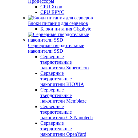
Процессоры
CPU Xeon
CPU EPYC
Блоки питания для серверов
Блоки питания Gigabyte
Серверные твердотельные
накопители SSD
Cерверные
твердотельные
накопители Supermicro
Cерверные
твердотельные
накопители KIOXIA
Cерверные
твердотельные
накопители Memblaze
Cерверные
твердотельные
накопители GS Nanotech
Серверные
твердотельные
накопители OpenYard