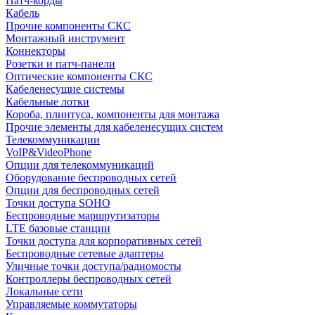
Патч-корды
Кабель
Прочие компоненты СКС
Монтажный инструмент
Коннекторы
Розетки и патч-панели
Оптические компоненты СКС
Кабеленесущие системы
Кабельные лотки
Короба, плинтуса, компоненты для монтажа
Прочие элементы для кабеленесущих систем
Телекоммуникации
VoIP&VideoPhone
Опции для телекоммуникаций
Оборудование беспроводных сетей
Опции для беспроводных сетей
Точки доступа SOHO
Беспроводные маршрутизаторы
LTE базовые станции
Точки доступа для корпоративных сетей
Беспроводные сетевые адаптеры
Уличные точки доступа/радиомосты
Контроллеры беспроводных сетей
Локальные сети
Управляемые коммутаторы