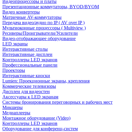
Видеопроцессоры и платы
Презентационные коммутаторы, BYOD/BYOM
Видео конвертеры
Матричные AV-коммутаторы
Передача видео/аудио по IP ( AV over IP )
Мультиоконные процессоры ( Multiview )
Ресиверы/Проигрыватели/Усилители
Видео-отображающее оборудование
LED экраны
Интерактивные столы
Интерактивные дисплеи
Контроллеры LED экранов
Профессиональные панели
Проекторы
Интерактивные киоски
Lumien: Проекционные экраны, крепления
Коммерческие телевизоры
Дисплеи для видеостен
Аксессуары к LED экранам
Системы бронирования переговорных и рабочих мест
Микшеры
Медиаплееры
Монтажное оборудование (Video)
Контроллеры LED экранов
Оборудование для конференц-систем