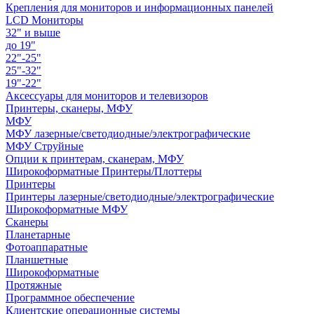
Крепления для мониторов и информационных панелей
LCD Мониторы
32" и выше
до 19"
22"-25"
25"-32"
19"-22"
Аксессуары для мониторов и телевизоров
Принтеры, сканеры, МФУ
МФУ
МФУ лазерные/светодиодные/электрографические
МФУ Струйные
Опции к принтерам, сканерам, МФУ
Широкоформатные Принтеры/Плоттеры
Принтеры
Принтеры лазерные/светодиодные/электрографические
Широкоформатные МФУ
Сканеры
Планетарные
Фотоаппаратные
Планшетные
Широкоформатные
Протяжные
Программное обеспечение
Клиентские операционные системы