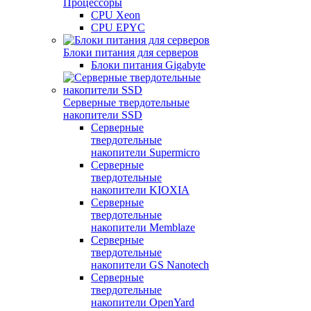
Процессоры
CPU Xeon
CPU EPYC
Блоки питания для серверов
Блоки питания Gigabyte
Серверные твердотельные
накопители SSD
Cерверные
твердотельные
накопители Supermicro
Cерверные
твердотельные
накопители KIOXIA
Cерверные
твердотельные
накопители Memblaze
Cерверные
твердотельные
накопители GS Nanotech
Серверные
твердотельные
накопители OpenYard