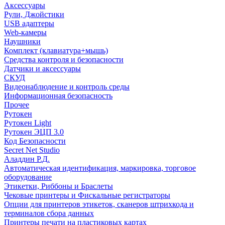
Аксессуары
Рули, Джойстики
USB адаптеры
Web-камеры
Наушники
Комплект (клавиатура+мышь)
Средства контроля и безопасности
Датчики и аксессуары
СКУД
Видеонаблюдение и контроль среды
Информационная безопасность
Прочее
Рутокен
Рутокен Light
Рутокен ЭЦП 3.0
Код Безопасности
Secret Net Studio
Аладдин Р.Д.
Автоматическая идентификация, маркировка, торговое
оборудование
Этикетки, Риббоны и Браслеты
Чековые принтеры и Фискальные регистраторы
Опции для принтеров этикеток, сканеров штрихкода и
терминалов сбора данных
Принтеры печати на пластиковых картах