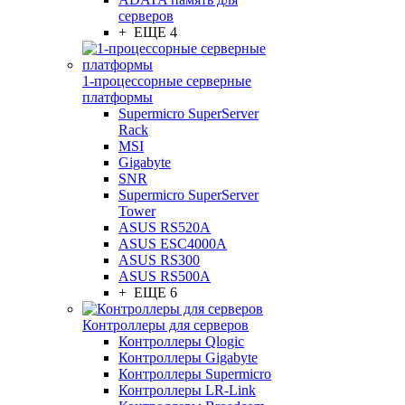
серверов
+ ЕЩЕ 4
1-процессорные серверные
платформы
Supermicro SuperServer
Rack
MSI
Gigabyte
SNR
Supermicro SuperServer
Tower
ASUS RS520A
ASUS ESC4000A
ASUS RS300
ASUS RS500A
+ ЕЩЕ 6
Контроллеры для серверов
Контроллеры Qlogic
Контроллеры Gigabyte
Контроллеры Supermicro
Контроллеры LR-Link