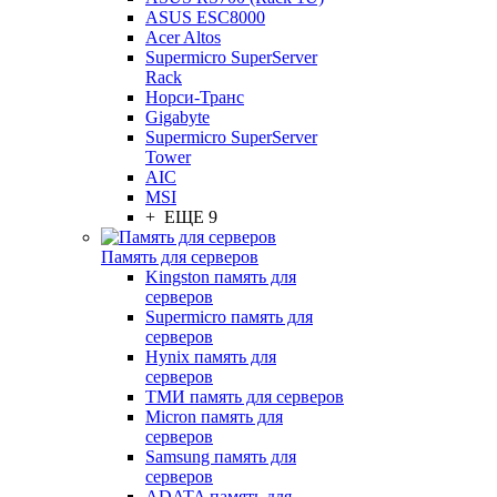
ASUS ESC8000
Acer Altos
Supermicro SuperServer
Rack
Норси-Транс
Gigabyte
Supermicro SuperServer
Tower
AIC
MSI
+ ЕЩЕ 9
Память для серверов
Kingston память для
серверов
Supermicro память для
серверов
Hynix память для
серверов
ТМИ память для серверов
Micron память для
серверов
Samsung память для
серверов
ADATA память для