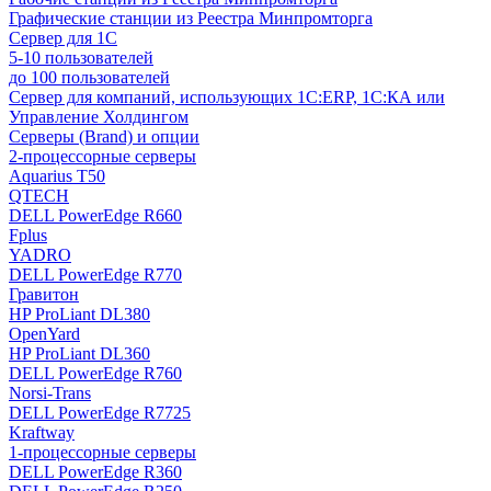
Графические станции из Реестра Минпромторга
Сервер для 1С
5-10 пользователей
до 100 пользователей
Сервер для компаний, использующих 1C:ERP, 1С:КА или
Управление Холдингом
Серверы (Brand) и опции
2-процессорные серверы
Aquarius T50
QTECH
DELL PowerEdge R660
Fplus
YADRO
DELL PowerEdge R770
Гравитон
HP ProLiant DL380
OpenYard
HP ProLiant DL360
DELL PowerEdge R760
Norsi-Trans
DELL PowerEdge R7725
Kraftway
1-процессорные серверы
DELL PowerEdge R360