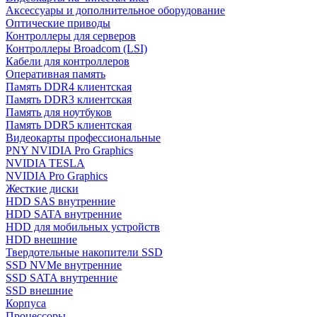
Аксессуары и дополнительное оборудование
Оптические приводы
Контроллеры для серверов
Контроллеры Broadcom (LSI)
Кабели для контроллеров
Оперативная память
Память DDR4 клиентская
Память DDR3 клиентская
Память для ноутбуков
Память DDR5 клиентская
Видеокарты профессиональные
PNY NVIDIA Pro Graphics
NVIDIA TESLA
NVIDIA Pro Graphics
Жесткие диски
HDD SAS внутренние
HDD SATA внутренние
HDD для мобильных устройств
HDD внешние
Твердотельные накопители SSD
SSD NVMe внутренние
SSD SATA внутренние
SSD внешние
Корпуса
Процессоры