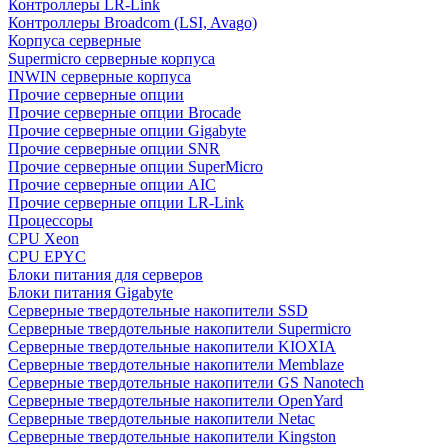
Контроллеры LR-Link
Контроллеры Broadcom (LSI, Avago)
Корпуса серверные
Supermicro серверные корпуса
INWIN серверные корпуса
Прочие серверные опции
Прочие серверные опции Brocade
Прочие серверные опции Gigabyte
Прочие серверные опции SNR
Прочие серверные опции SuperMicro
Прочие серверные опции AIC
Прочие серверные опции LR-Link
Процессоры
CPU Xeon
CPU EPYC
Блоки питания для серверов
Блоки питания Gigabyte
Серверные твердотельные накопители SSD
Cерверные твердотельные накопители Supermicro
Cерверные твердотельные накопители KIOXIA
Cерверные твердотельные накопители Memblaze
Cерверные твердотельные накопители GS Nanotech
Серверные твердотельные накопители OpenYard
Серверные твердотельные накопители Netac
Cерверные твердотельные накопители Kingston