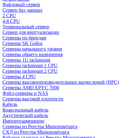
Файловый сервер
Сервер баз данных
2 CPU
4-8 CPU
Терминальный сервер
Сервер для виртуализации
Серверы по брендам
Серверы SK Gelios
Серверы начального уровня
Серверы общего назначения
Серверы 1U rackmount
Серверы rackmount 1 CPU
Серверы rackmount 2 CPU
Серверы 4 CPU
Серверы высокопроизводительных вычислений (HPC)
Серверы AMD EPYC 7000
Файл-серверы и NAS
Серверы высокой плотности
Кабель
Коаксиальный кабель
Акустический кабель
Импортозамещение
Серверы из Реестра Минпромторга
СХД из Реестра Минпромторга
Рабочие станции из Реестра Минпромторга