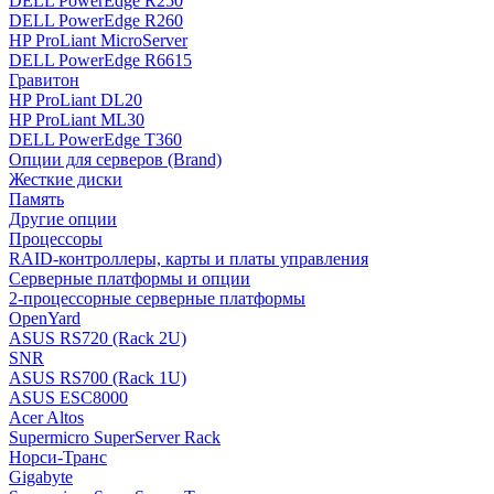
DELL PowerEdge R250
DELL PowerEdge R260
HP ProLiant MicroServer
DELL PowerEdge R6615
Гравитон
HP ProLiant DL20
HP ProLiant ML30
DELL PowerEdge T360
Опции для серверов (Brand)
Жесткие диски
Память
Другие опции
Процессоры
RAID-контроллеры, карты и платы управления
Серверные платформы и опции
2-процессорные серверные платформы
OpenYard
ASUS RS720 (Rack 2U)
SNR
ASUS RS700 (Rack 1U)
ASUS ESC8000
Acer Altos
Supermicro SuperServer Rack
Норси-Транс
Gigabyte