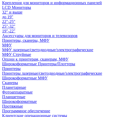
Крепления для мониторов и информационных панелей
LCD Мониторы
32" и выше
до 19"
22"-25"
25"-32"
19"-22"
Аксессуары для мониторов и телевизоров
Принтеры, сканеры, МФУ
МФУ
МФУ лазерные/светодиодные/электрографические
МФУ Струйные
Опции к принтерам, сканерам, МФУ
Широкоформатные Принтеры/Плоттеры
Принтеры
Принтеры лазерные/светодиодные/электрографические
Широкоформатные МФУ
Сканеры
Планетарные
Фотоаппаратные
Планшетные
Широкоформатные
Протяжные
Программное обеспечение
Клиентские операционные системы