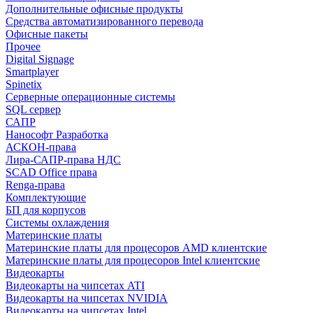
Дополнительные офисные продукты
Средства автоматизированного перевода
Офисные пакеты
Прочее
Digital Signage
Smartplayer
Spinetix
Серверные операционные системы
SQL сервер
САПР
Нанософт Разработка
АСКОН-права
Лира-САПР-права НДС
SCAD Office права
Renga-права
Комплектующие
БП для корпусов
Системы охлаждения
Материнские платы
Материнские платы для процесоров AMD клиентские
Материнские платы для процесоров Intel клиентские
Видеокарты
Видеокарты на чипсетах ATI
Видеокарты на чипсетах NVIDIA
Видеокарты на чипсетах Intel