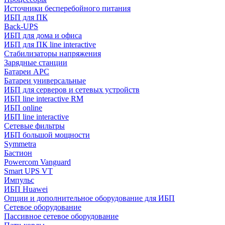
Источники бесперебойного питания
ИБП для ПК
Back-UPS
ИБП для дома и офиса
ИБП для ПК linе interactive
Стабилизаторы напряжения
Зарядные станции
Батареи APC
Батареи универсальные
ИБП для серверов и сетевых устройств
ИБП line interactive RM
ИБП online
ИБП linе interactive
Сетевые фильтры
ИБП большой мощности
Symmetra
Бастион
Powercom Vanguard
Smart UPS VT
Импульс
ИБП Huawei
Опции и дополнительное оборудование для ИБП
Сетевое оборудование
Пассивное сетевое оборудование