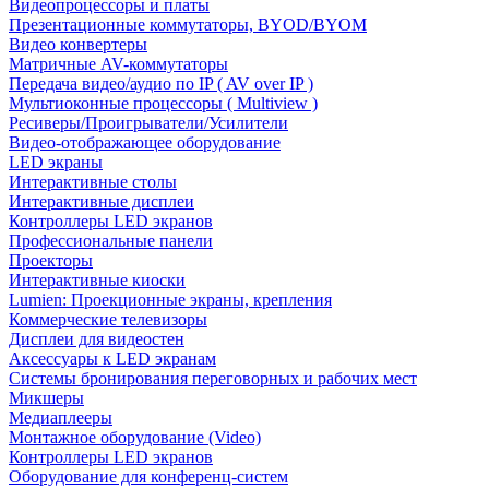
Видеопроцессоры и платы
Презентационные коммутаторы, BYOD/BYOM
Видео конвертеры
Матричные AV-коммутаторы
Передача видео/аудио по IP ( AV over IP )
Мультиоконные процессоры ( Multiview )
Ресиверы/Проигрыватели/Усилители
Видео-отображающее оборудование
LED экраны
Интерактивные столы
Интерактивные дисплеи
Контроллеры LED экранов
Профессиональные панели
Проекторы
Интерактивные киоски
Lumien: Проекционные экраны, крепления
Коммерческие телевизоры
Дисплеи для видеостен
Аксессуары к LED экранам
Системы бронирования переговорных и рабочих мест
Микшеры
Медиаплееры
Монтажное оборудование (Video)
Контроллеры LED экранов
Оборудование для конференц-систем