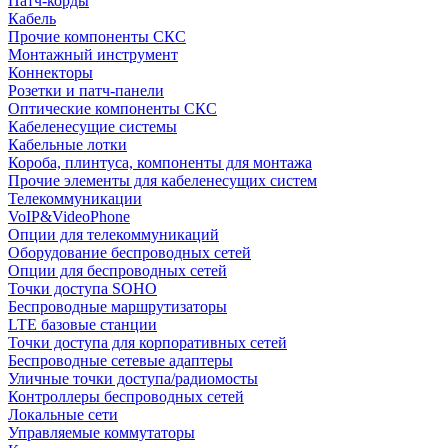
Патч-корды
Кабель
Прочие компоненты СКС
Монтажный инструмент
Коннекторы
Розетки и патч-панели
Оптические компоненты СКС
Кабеленесущие системы
Кабельные лотки
Короба, плинтуса, компоненты для монтажа
Прочие элементы для кабеленесущих систем
Телекоммуникации
VoIP&VideoPhone
Опции для телекоммуникаций
Оборудование беспроводных сетей
Опции для беспроводных сетей
Точки доступа SOHO
Беспроводные маршрутизаторы
LTE базовые станции
Точки доступа для корпоративных сетей
Беспроводные сетевые адаптеры
Уличные точки доступа/радиомосты
Контроллеры беспроводных сетей
Локальные сети
Управляемые коммутаторы