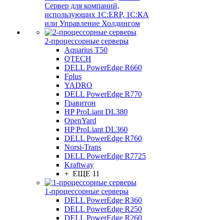
Сервер для компаний,
использующих 1C:ERP, 1С:КА
или Управление Холдингом
2-процессорные серверы
Aquarius T50
QTECH
DELL PowerEdge R660
Fplus
YADRO
DELL PowerEdge R770
Гравитон
HP ProLiant DL380
OpenYard
HP ProLiant DL360
DELL PowerEdge R760
Norsi-Trans
DELL PowerEdge R7725
Kraftway
+ ЕЩЕ 11
1-процессорные серверы
DELL PowerEdge R360
DELL PowerEdge R250
DELL PowerEdge R260