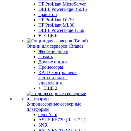
HP ProLiant MicroServer
DELL PowerEdge R6615
Гравитон
HP ProLiant DL20
HP ProLiant ML30
DELL PowerEdge T360
+ ЕЩЕ 6
Опции для серверов (Brand)
Жесткие диски
Память
Другие опции
Процессоры
RAID-контроллеры,
карты и платы
управления
+ ЕЩЕ 2
2-процессорные серверные
платформы
OpenYard
ASUS RS720 (Rack 2U)
SNR
ASUS RS700 (Rack 1U)