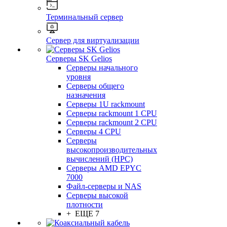
Терминальный сервер
Сервер для виртуализации
Серверы SK Gelios
Серверы начального
уровня
Серверы общего
назначения
Серверы 1U rackmount
Серверы rackmount 1 CPU
Серверы rackmount 2 CPU
Серверы 4 CPU
Серверы
высокопроизводительных
вычислений (HPC)
Серверы AMD EPYC
7000
Файл-серверы и NAS
Серверы высокой
плотности
+ ЕЩЕ 7