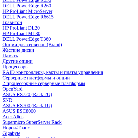
DELL PowerEdge R250
DELL PowerEdge R260
HP ProLiant MicroServer
DELL PowerEdge R6615
Гравитон
HP ProLiant DL20
HP ProLiant ML30
DELL PowerEdge T360
Опции для серверов (Brand)
Жесткие диски
Память
Другие опции
Процессоры
RAID-контроллеры, карты и платы управления
Серверные платформы и опции
2-процессорные серверные платформы
OpenYard
ASUS RS720 (Rack 2U)
SNR
ASUS RS700 (Rack 1U)
ASUS ESC8000
Acer Altos
Supermicro SuperServer Rack
Норси-Транс
Gigabyte