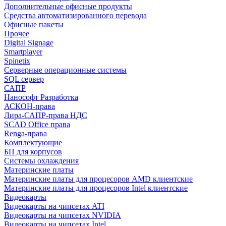
Дополнительные офисные продукты
Средства автоматизированного перевода
Офисные пакеты
Прочее
Digital Signage
Smartplayer
Spinetix
Серверные операционные системы
SQL сервер
САПР
Нанософт Разработка
АСКОН-права
Лира-САПР-права НДС
SCAD Office права
Renga-права
Комплектующие
БП для корпусов
Системы охлаждения
Материнские платы
Материнские платы для процесоров AMD клиентские
Материнские платы для процесоров Intel клиентские
Видеокарты
Видеокарты на чипсетах ATI
Видеокарты на чипсетах NVIDIA
Видеокарты на чипсетах Intel