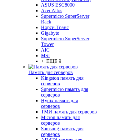
ASUS ESC8000
Acer Altos
Supermicro SuperServer
Rack
Норси-Транс
Gigabyte
Supermicro SuperServer
Tower
AIC
MSI
+ ЕЩЕ 9
Память для серверов
Kingston память для
серверов
Supermicro память для
серверов
Hynix память для
серверов
ТМИ память для серверов
Micron память для
серверов
Samsung память для
серверов
ADATA память для