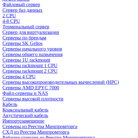
Файловый сервер
Сервер баз данных
2 CPU
4-8 CPU
Терминальный сервер
Сервер для виртуализации
Серверы по брендам
Серверы SK Gelios
Серверы начального уровня
Серверы общего назначения
Серверы 1U rackmount
Серверы rackmount 1 CPU
Серверы rackmount 2 CPU
Серверы 4 CPU
Серверы высокопроизводительных вычислений (HPC)
Серверы AMD EPYC 7000
Файл-серверы и NAS
Серверы высокой плотности
Кабель
Коаксиальный кабель
Акустический кабель
Импортозамещение
Серверы из Реестра Минпромторга
СХД из Реестра Минпромторга
Рабочие станции из Реестра Минпромторга