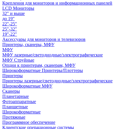
Крепления для мониторов и информационных панелей
LCD Мониторы
32" и выше
до 19"
22"-25"
25"-32"
19"-22"
Аксессуары для мониторов и телевизоров
Принтеры, сканеры, МФУ
МФУ
МФУ лазерные/светодиодные/электрографические
МФУ Струйные
Опции к принтерам, сканерам, МФУ
Широкоформатные Принтеры/Плоттеры
Принтеры
Принтеры лазерные/светодиодные/электрографические
Широкоформатные МФУ
Сканеры
Планетарные
Фотоаппаратные
Планшетные
Широкоформатные
Протяжные
Программное обеспечение
Клиентские операционные системы