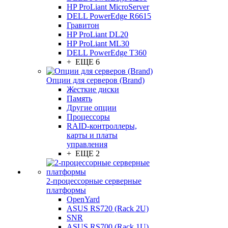
HP ProLiant MicroServer
DELL PowerEdge R6615
Гравитон
HP ProLiant DL20
HP ProLiant ML30
DELL PowerEdge T360
+ ЕЩЕ 6
Опции для серверов (Brand)
Жесткие диски
Память
Другие опции
Процессоры
RAID-контроллеры,
карты и платы
управления
+ ЕЩЕ 2
2-процессорные серверные
платформы
OpenYard
ASUS RS720 (Rack 2U)
SNR
ASUS RS700 (Rack 1U)