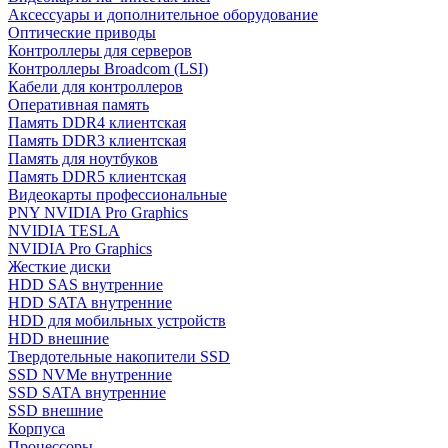
Аксессуары и дополнительное оборудование
Оптические приводы
Контроллеры для серверов
Контроллеры Broadcom (LSI)
Кабели для контроллеров
Оперативная память
Память DDR4 клиентская
Память DDR3 клиентская
Память для ноутбуков
Память DDR5 клиентская
Видеокарты профессиональные
PNY NVIDIA Pro Graphics
NVIDIA TESLA
NVIDIA Pro Graphics
Жесткие диски
HDD SAS внутренние
HDD SATA внутренние
HDD для мобильных устройств
HDD внешние
Твердотельные накопители SSD
SSD NVMe внутренние
SSD SATA внутренние
SSD внешние
Корпуса
Процессоры