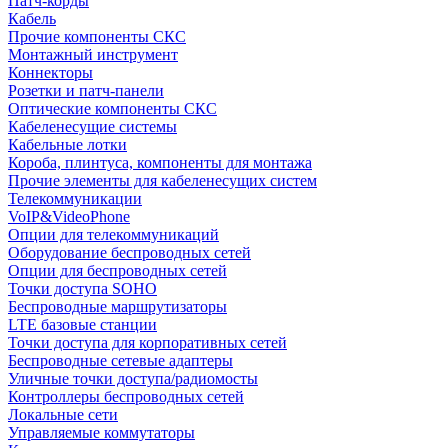
Патч-корды
Кабель
Прочие компоненты СКС
Монтажный инструмент
Коннекторы
Розетки и патч-панели
Оптические компоненты СКС
Кабеленесущие системы
Кабельные лотки
Короба, плинтуса, компоненты для монтажа
Прочие элементы для кабеленесущих систем
Телекоммуникации
VoIP&VideoPhone
Опции для телекоммуникаций
Оборудование беспроводных сетей
Опции для беспроводных сетей
Точки доступа SOHO
Беспроводные маршрутизаторы
LTE базовые станции
Точки доступа для корпоративных сетей
Беспроводные сетевые адаптеры
Уличные точки доступа/радиомосты
Контроллеры беспроводных сетей
Локальные сети
Управляемые коммутаторы