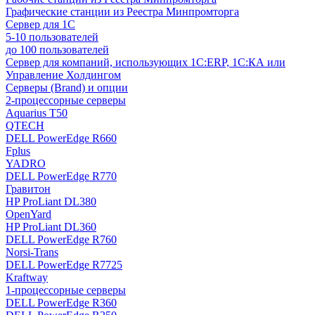
Графические станции из Реестра Минпромторга
Сервер для 1С
5-10 пользователей
до 100 пользователей
Сервер для компаний, использующих 1C:ERP, 1С:КА или
Управление Холдингом
Серверы (Brand) и опции
2-процессорные серверы
Aquarius T50
QTECH
DELL PowerEdge R660
Fplus
YADRO
DELL PowerEdge R770
Гравитон
HP ProLiant DL380
OpenYard
HP ProLiant DL360
DELL PowerEdge R760
Norsi-Trans
DELL PowerEdge R7725
Kraftway
1-процессорные серверы
DELL PowerEdge R360