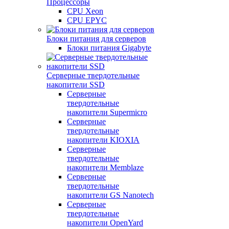
Процессоры
CPU Xeon
CPU EPYC
Блоки питания для серверов
Блоки питания Gigabyte
Серверные твердотельные
накопители SSD
Cерверные
твердотельные
накопители Supermicro
Cерверные
твердотельные
накопители KIOXIA
Cерверные
твердотельные
накопители Memblaze
Cерверные
твердотельные
накопители GS Nanotech
Серверные
твердотельные
накопители OpenYard