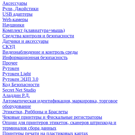
Аксессуары
Рули, Джойстики
USB адаптеры
Web-камеры
Наушники
Комплект (клавиатура+мышь)
Средства контроля и безопасности
Датчики и аксессуары
СКУД
Видеонаблюдение и контроль среды
Информационная безопасность
Прочее
Рутокен
Рутокен Light
Рутокен ЭЦП 3.0
Код Безопасности
Secret Net Studio
Аладдин Р.Д.
Автоматическая идентификация, маркировка, торговое
оборудование
Этикетки, Риббоны и Браслеты
Чековые принтеры и Фискальные регистраторы
Опции для принтеров этикеток, сканеров штрихкода и
терминалов сбора данных
Принтеры печати на пластиковых картах