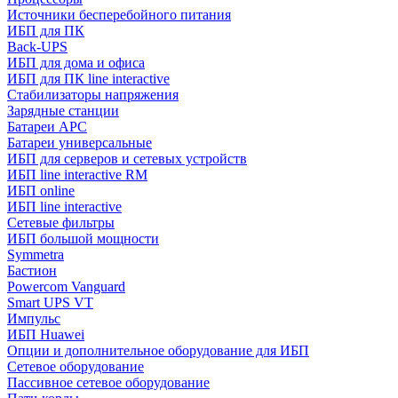
Источники бесперебойного питания
ИБП для ПК
Back-UPS
ИБП для дома и офиса
ИБП для ПК linе interactive
Стабилизаторы напряжения
Зарядные станции
Батареи APC
Батареи универсальные
ИБП для серверов и сетевых устройств
ИБП line interactive RM
ИБП online
ИБП linе interactive
Сетевые фильтры
ИБП большой мощности
Symmetra
Бастион
Powercom Vanguard
Smart UPS VT
Импульс
ИБП Huawei
Опции и дополнительное оборудование для ИБП
Сетевое оборудование
Пассивное сетевое оборудование