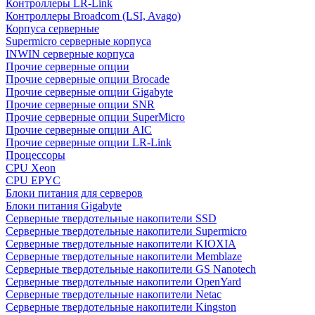
Контроллеры LR-Link
Контроллеры Broadcom (LSI, Avago)
Корпуса серверные
Supermicro серверные корпуса
INWIN серверные корпуса
Прочие серверные опции
Прочие серверные опции Brocade
Прочие серверные опции Gigabyte
Прочие серверные опции SNR
Прочие серверные опции SuperMicro
Прочие серверные опции AIC
Прочие серверные опции LR-Link
Процессоры
CPU Xeon
CPU EPYC
Блоки питания для серверов
Блоки питания Gigabyte
Серверные твердотельные накопители SSD
Cерверные твердотельные накопители Supermicro
Cерверные твердотельные накопители KIOXIA
Cерверные твердотельные накопители Memblaze
Cерверные твердотельные накопители GS Nanotech
Серверные твердотельные накопители OpenYard
Серверные твердотельные накопители Netac
Cерверные твердотельные накопители Kingston