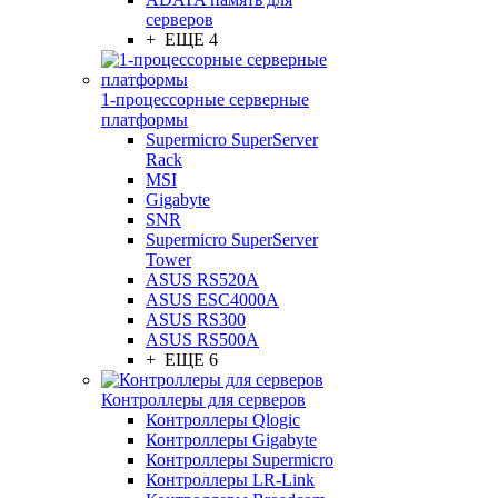
серверов
+ ЕЩЕ 4
1-процессорные серверные
платформы
Supermicro SuperServer
Rack
MSI
Gigabyte
SNR
Supermicro SuperServer
Tower
ASUS RS520A
ASUS ESC4000A
ASUS RS300
ASUS RS500A
+ ЕЩЕ 6
Контроллеры для серверов
Контроллеры Qlogic
Контроллеры Gigabyte
Контроллеры Supermicro
Контроллеры LR-Link