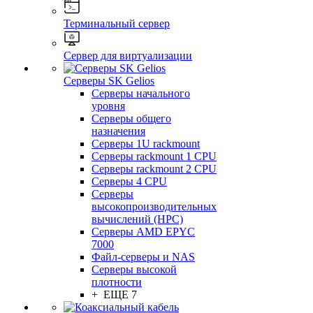
Терминальный сервер
Сервер для виртуализации
Серверы SK Gelios
Серверы начального
уровня
Серверы общего
назначения
Серверы 1U rackmount
Серверы rackmount 1 CPU
Серверы rackmount 2 CPU
Серверы 4 CPU
Серверы
высокопроизводительных
вычислений (HPC)
Серверы AMD EPYC
7000
Файл-серверы и NAS
Серверы высокой
плотности
+ ЕЩЕ 7