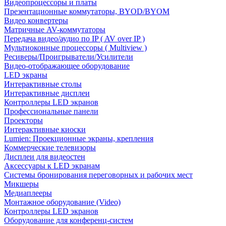
Видеопроцессоры и платы
Презентационные коммутаторы, BYOD/BYOM
Видео конвертеры
Матричные AV-коммутаторы
Передача видео/аудио по IP ( AV over IP )
Мультиоконные процессоры ( Multiview )
Ресиверы/Проигрыватели/Усилители
Видео-отображающее оборудование
LED экраны
Интерактивные столы
Интерактивные дисплеи
Контроллеры LED экранов
Профессиональные панели
Проекторы
Интерактивные киоски
Lumien: Проекционные экраны, крепления
Коммерческие телевизоры
Дисплеи для видеостен
Аксессуары к LED экранам
Системы бронирования переговорных и рабочих мест
Микшеры
Медиаплееры
Монтажное оборудование (Video)
Контроллеры LED экранов
Оборудование для конференц-систем