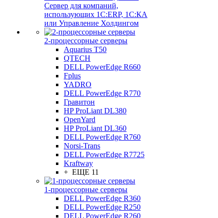
Сервер для компаний,
использующих 1C:ERP, 1С:КА
или Управление Холдингом
2-процессорные серверы
Aquarius T50
QTECH
DELL PowerEdge R660
Fplus
YADRO
DELL PowerEdge R770
Гравитон
HP ProLiant DL380
OpenYard
HP ProLiant DL360
DELL PowerEdge R760
Norsi-Trans
DELL PowerEdge R7725
Kraftway
+ ЕЩЕ 11
1-процессорные серверы
DELL PowerEdge R360
DELL PowerEdge R250
DELL PowerEdge R260