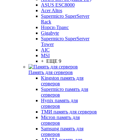
ASUS ESC8000
Acer Altos
Supermicro SuperServer
Rack
Норси-Транс
Gigabyte
Supermicro SuperServer
Tower
AIC
MSI
+ ЕЩЕ 9
Память для серверов
Kingston память для
серверов
Supermicro память для
серверов
Hynix память для
серверов
ТМИ память для серверов
Micron память для
серверов
Samsung память для
серверов
ADATA память для