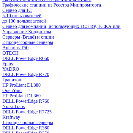
Графические станции из Реестра Минпромторга
Сервер для 1С
5-10 пользователей
до 100 пользователей
Сервер для компаний, использующих 1C:ERP, 1С:КА или
Управление Холдингом
Серверы (Brand) и опции
2-процессорные серверы
Aquarius T50
QTECH
DELL PowerEdge R660
Fplus
YADRO
DELL PowerEdge R770
Гравитон
HP ProLiant DL380
OpenYard
HP ProLiant DL360
DELL PowerEdge R760
Norsi-Trans
DELL PowerEdge R7725
Kraftway
1-процессорные серверы
DELL PowerEdge R360