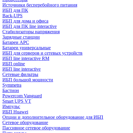
Источники бесперебойного питания
ИБП для ПК
Back-UPS
ИБП для дома и офиса
ИБП для ПК linе interactive
Стабилизаторы напряжения
Зарядные станции
Батареи APC
Батареи универсальные
ИБП для серверов и сетевых устройств
ИБП line interactive RM
ИБП online
ИБП linе interactive
Сетевые фильтры
ИБП большой мощности
Symmetra
Бастион
Powercom Vanguard
Smart UPS VT
Импульс
ИБП Huawei
Опции и дополнительное оборудование для ИБП
Сетевое оборудование
Пассивное сетевое оборудование