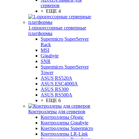
серверов
+ ЕЩЕ 4
1-процессорные серверные
платформы
Supermicro SuperServer
Rack
MSI
Gigabyte
SNR
Supermicro SuperServer
Tower
ASUS RS520A
ASUS ESC4000A
ASUS RS300
ASUS RS500A
+ ЕЩЕ 6
Контроллеры для серверов
Контроллеры Qlogic
Контроллеры Gigabyte
Контроллеры Supermicro
Контроллеры LR-Link