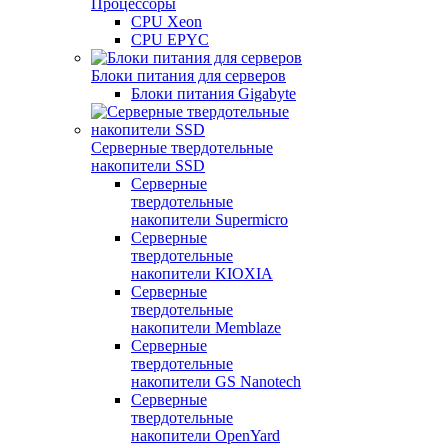
Процессоры
CPU Xeon
CPU EPYC
Блоки питания для серверов
Блоки питания Gigabyte
Серверные твердотельные
накопители SSD
Cерверные
твердотельные
накопители Supermicro
Cерверные
твердотельные
накопители KIOXIA
Cерверные
твердотельные
накопители Memblaze
Cерверные
твердотельные
накопители GS Nanotech
Серверные
твердотельные
накопители OpenYard