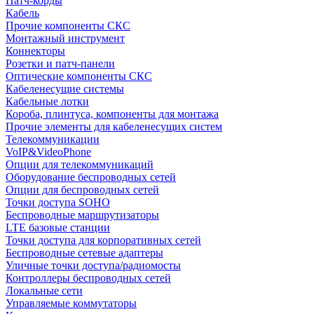
Патч-корды
Кабель
Прочие компоненты СКС
Монтажный инструмент
Коннекторы
Розетки и патч-панели
Оптические компоненты СКС
Кабеленесущие системы
Кабельные лотки
Короба, плинтуса, компоненты для монтажа
Прочие элементы для кабеленесущих систем
Телекоммуникации
VoIP&VideoPhone
Опции для телекоммуникаций
Оборудование беспроводных сетей
Опции для беспроводных сетей
Точки доступа SOHO
Беспроводные маршрутизаторы
LTE базовые станции
Точки доступа для корпоративных сетей
Беспроводные сетевые адаптеры
Уличные точки доступа/радиомосты
Контроллеры беспроводных сетей
Локальные сети
Управляемые коммутаторы