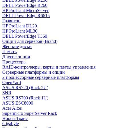
DELL PowerEdge R250
DELL PowerEdge R260
HP ProLiant MicroServer
DELL PowerEdge R6615
Гравитон
HP ProLiant DL20
HP ProLiant ML30
DELL PowerEdge T360
Опции для серверов (Brand)
Жесткие диски
Память
Другие опции
Процессоры
RAID-контроллеры, карты и платы управления
Серверные платформы и опции
2-процессорные серверные платформы
OpenYard
ASUS RS720 (Rack 2U)
SNR
ASUS RS700 (Rack 1U)
ASUS ESC8000
Acer Altos
Supermicro SuperServer Rack
Норси-Транс
Gigabyte