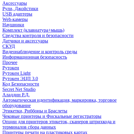
Аксессуары
Рули, Джойстики
USB адаптеры
Web-камеры
Наушники
Комплект (клавиатура+мышь)
Средства контроля и безопасности
Датчики и аксессуары
СКУД
Видеонаблюдение и контроль среды
Информационная безопасность
Прочее
Рутокен
Рутокен Light
Рутокен ЭЦП 3.0
Код Безопасности
Secret Net Studio
Аладдин Р.Д.
Автоматическая идентификация, маркировка, торговое
оборудование
Этикетки, Риббоны и Браслеты
Чековые принтеры и Фискальные регистраторы
Опции для принтеров этикеток, сканеров штрихкода и
терминалов сбора данных
Принтеры печати на пластиковых картах