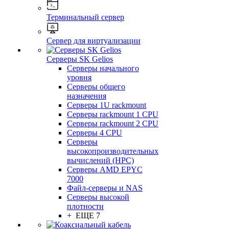
Терминальный сервер
Сервер для виртуализации
Серверы SK Gelios
Серверы начального
уровня
Серверы общего
назначения
Серверы 1U rackmount
Серверы rackmount 1 CPU
Серверы rackmount 2 CPU
Серверы 4 CPU
Серверы
высокопроизводительных
вычислений (HPC)
Серверы AMD EPYC
7000
Файл-серверы и NAS
Серверы высокой
плотности
+ ЕЩЕ 7