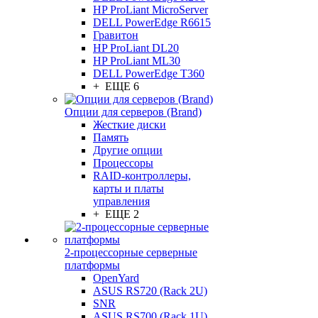
HP ProLiant MicroServer
DELL PowerEdge R6615
Гравитон
HP ProLiant DL20
HP ProLiant ML30
DELL PowerEdge T360
+ ЕЩЕ 6
Опции для серверов (Brand)
Жесткие диски
Память
Другие опции
Процессоры
RAID-контроллеры,
карты и платы
управления
+ ЕЩЕ 2
2-процессорные серверные
платформы
OpenYard
ASUS RS720 (Rack 2U)
SNR
ASUS RS700 (Rack 1U)