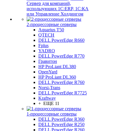
Сервер для компаний,
использующих 1C:ERP, 1С:КА
или Управление Холдингом
2-процессорные серверы
Aquarius T50
QTECH
DELL PowerEdge R660
Fplus
YADRO
DELL PowerEdge R770
Гравитон
HP ProLiant DL380
OpenYard
HP ProLiant DL360
DELL PowerEdge R760
Norsi-Trans
DELL PowerEdge R7725
Kraftway
+ ЕЩЕ 11
1-процессорные серверы
DELL PowerEdge R360
DELL PowerEdge R250
DELL PowerEdge R260