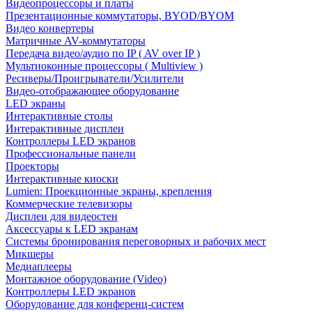
Видеопроцессоры и платы
Презентационные коммутаторы, BYOD/BYOM
Видео конвертеры
Матричные AV-коммутаторы
Передача видео/аудио по IP ( AV over IP )
Мультиоконные процессоры ( Multiview )
Ресиверы/Проигрыватели/Усилители
Видео-отображающее оборудование
LED экраны
Интерактивные столы
Интерактивные дисплеи
Контроллеры LED экранов
Профессиональные панели
Проекторы
Интерактивные киоски
Lumien: Проекционные экраны, крепления
Коммерческие телевизоры
Дисплеи для видеостен
Аксессуары к LED экранам
Системы бронирования переговорных и рабочих мест
Микшеры
Медиаплееры
Монтажное оборудование (Video)
Контроллеры LED экранов
Оборудование для конференц-систем