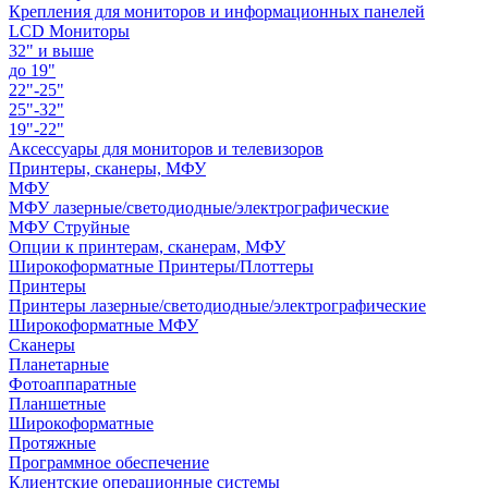
Крепления для мониторов и информационных панелей
LCD Мониторы
32" и выше
до 19"
22"-25"
25"-32"
19"-22"
Аксессуары для мониторов и телевизоров
Принтеры, сканеры, МФУ
МФУ
МФУ лазерные/светодиодные/электрографические
МФУ Струйные
Опции к принтерам, сканерам, МФУ
Широкоформатные Принтеры/Плоттеры
Принтеры
Принтеры лазерные/светодиодные/электрографические
Широкоформатные МФУ
Сканеры
Планетарные
Фотоаппаратные
Планшетные
Широкоформатные
Протяжные
Программное обеспечение
Клиентские операционные системы