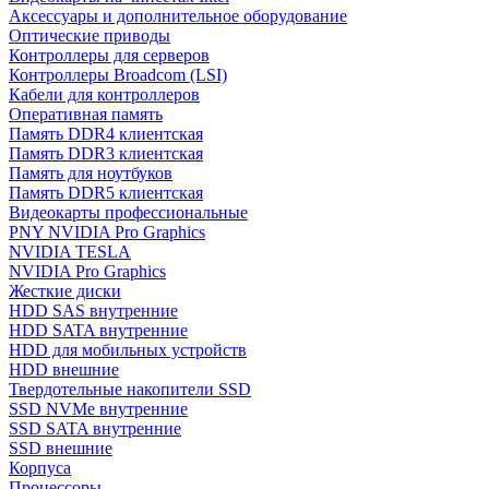
Аксессуары и дополнительное оборудование
Оптические приводы
Контроллеры для серверов
Контроллеры Broadcom (LSI)
Кабели для контроллеров
Оперативная память
Память DDR4 клиентская
Память DDR3 клиентская
Память для ноутбуков
Память DDR5 клиентская
Видеокарты профессиональные
PNY NVIDIA Pro Graphics
NVIDIA TESLA
NVIDIA Pro Graphics
Жесткие диски
HDD SAS внутренние
HDD SATA внутренние
HDD для мобильных устройств
HDD внешние
Твердотельные накопители SSD
SSD NVMe внутренние
SSD SATA внутренние
SSD внешние
Корпуса
Процессоры