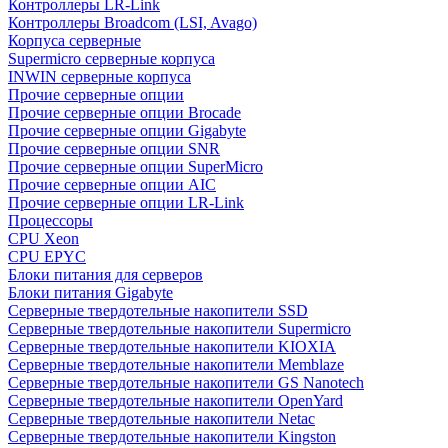
Контроллеры LR-Link
Контроллеры Broadcom (LSI, Avago)
Корпуса серверные
Supermicro серверные корпуса
INWIN серверные корпуса
Прочие серверные опции
Прочие серверные опции Brocade
Прочие серверные опции Gigabyte
Прочие серверные опции SNR
Прочие серверные опции SuperMicro
Прочие серверные опции AIC
Прочие серверные опции LR-Link
Процессоры
CPU Xeon
CPU EPYC
Блоки питания для серверов
Блоки питания Gigabyte
Серверные твердотельные накопители SSD
Cерверные твердотельные накопители Supermicro
Cерверные твердотельные накопители KIOXIA
Cерверные твердотельные накопители Memblaze
Cерверные твердотельные накопители GS Nanotech
Серверные твердотельные накопители OpenYard
Серверные твердотельные накопители Netac
Cерверные твердотельные накопители Kingston