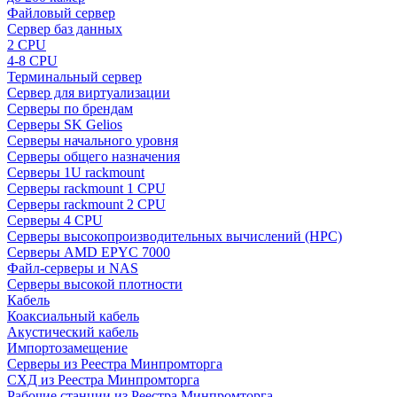
Файловый сервер
Сервер баз данных
2 CPU
4-8 CPU
Терминальный сервер
Сервер для виртуализации
Серверы по брендам
Серверы SK Gelios
Серверы начального уровня
Серверы общего назначения
Серверы 1U rackmount
Серверы rackmount 1 CPU
Серверы rackmount 2 CPU
Серверы 4 CPU
Серверы высокопроизводительных вычислений (HPC)
Серверы AMD EPYC 7000
Файл-серверы и NAS
Серверы высокой плотности
Кабель
Коаксиальный кабель
Акустический кабель
Импортозамещение
Серверы из Реестра Минпромторга
СХД из Реестра Минпромторга
Рабочие станции из Реестра Минпромторга