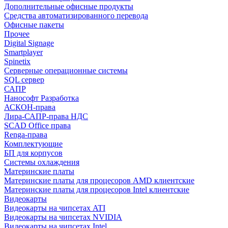
Дополнительные офисные продукты
Средства автоматизированного перевода
Офисные пакеты
Прочее
Digital Signage
Smartplayer
Spinetix
Серверные операционные системы
SQL сервер
САПР
Нанософт Разработка
АСКОН-права
Лира-САПР-права НДС
SCAD Office права
Renga-права
Комплектующие
БП для корпусов
Системы охлаждения
Материнские платы
Материнские платы для процесоров AMD клиентские
Материнские платы для процесоров Intel клиентские
Видеокарты
Видеокарты на чипсетах ATI
Видеокарты на чипсетах NVIDIA
Видеокарты на чипсетах Intel