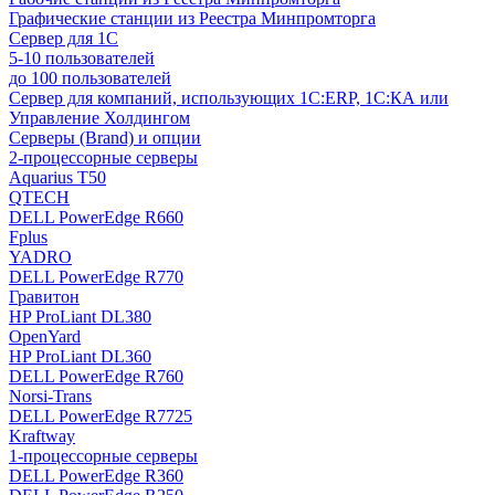
Графические станции из Реестра Минпромторга
Сервер для 1С
5-10 пользователей
до 100 пользователей
Сервер для компаний, использующих 1C:ERP, 1С:КА или
Управление Холдингом
Серверы (Brand) и опции
2-процессорные серверы
Aquarius T50
QTECH
DELL PowerEdge R660
Fplus
YADRO
DELL PowerEdge R770
Гравитон
HP ProLiant DL380
OpenYard
HP ProLiant DL360
DELL PowerEdge R760
Norsi-Trans
DELL PowerEdge R7725
Kraftway
1-процессорные серверы
DELL PowerEdge R360