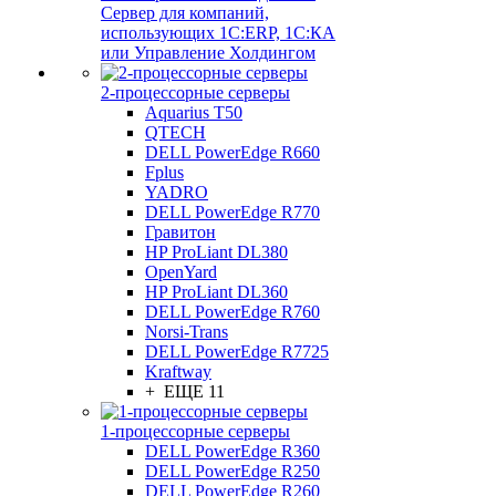
Сервер для компаний,
использующих 1C:ERP, 1С:КА
или Управление Холдингом
2-процессорные серверы
Aquarius T50
QTECH
DELL PowerEdge R660
Fplus
YADRO
DELL PowerEdge R770
Гравитон
HP ProLiant DL380
OpenYard
HP ProLiant DL360
DELL PowerEdge R760
Norsi-Trans
DELL PowerEdge R7725
Kraftway
+ ЕЩЕ 11
1-процессорные серверы
DELL PowerEdge R360
DELL PowerEdge R250
DELL PowerEdge R260