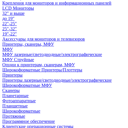
Крепления для мониторов и информационных панелей
LCD Мониторы
32" и выше
до 19"
22"-25"
25"-32"
19"-22"
Аксессуары для мониторов и телевизоров
Принтеры, сканеры, МФУ
МФУ
МФУ лазерные/светодиодные/электрографические
МФУ Струйные
Опции к принтерам, сканерам, МФУ
Широкоформатные Принтеры/Плоттеры
Принтеры
Принтеры лазерные/светодиодные/электрографические
Широкоформатные МФУ
Сканеры
Планетарные
Фотоаппаратные
Планшетные
Широкоформатные
Протяжные
Программное обеспечение
Клиентские операционные системы