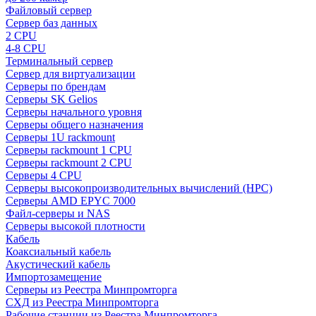
Файловый сервер
Сервер баз данных
2 CPU
4-8 CPU
Терминальный сервер
Сервер для виртуализации
Серверы по брендам
Серверы SK Gelios
Серверы начального уровня
Серверы общего назначения
Серверы 1U rackmount
Серверы rackmount 1 CPU
Серверы rackmount 2 CPU
Серверы 4 CPU
Серверы высокопроизводительных вычислений (HPC)
Серверы AMD EPYC 7000
Файл-серверы и NAS
Серверы высокой плотности
Кабель
Коаксиальный кабель
Акустический кабель
Импортозамещение
Серверы из Реестра Минпромторга
СХД из Реестра Минпромторга
Рабочие станции из Реестра Минпромторга