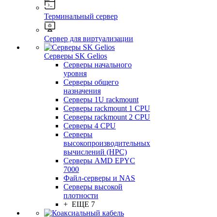
Терминальный сервер
Сервер для виртуализации
Серверы SK Gelios
Серверы начального
уровня
Серверы общего
назначения
Серверы 1U rackmount
Серверы rackmount 1 CPU
Серверы rackmount 2 CPU
Серверы 4 CPU
Серверы
высокопроизводительных
вычислений (HPC)
Серверы AMD EPYC
7000
Файл-серверы и NAS
Серверы высокой
плотности
+ ЕЩЕ 7