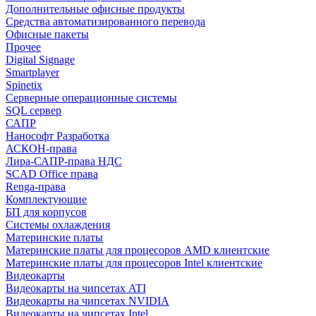
Дополнительные офисные продукты
Средства автоматизированного перевода
Офисные пакеты
Прочее
Digital Signage
Smartplayer
Spinetix
Серверные операционные системы
SQL сервер
САПР
Нанософт Разработка
АСКОН-права
Лира-САПР-права НДС
SCAD Office права
Renga-права
Комплектующие
БП для корпусов
Системы охлаждения
Материнские платы
Материнские платы для процесоров AMD клиентские
Материнские платы для процесоров Intel клиентские
Видеокарты
Видеокарты на чипсетах ATI
Видеокарты на чипсетах NVIDIA
Видеокарты на чипсетах Intel