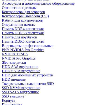
Аксессуары и дополнительное оборудование
Оптические приводы
Контроллеры для серверов
Контроллеры Broadcom (LSI)
Кабели для контроллеров
Оперативная память
Память DDR4 клиентская
Память DDR3 клиентская
Память для ноутбуков
Память DDR5 клиентская
Видеокарты профессиональные
PNY NVIDIA Pro Graphics
NVIDIA TESLA
NVIDIA Pro Graphics
Жесткие диски
HDD SAS внутренние
HDD SATA внутренние
HDD для мобильных устройств
HDD внешние
Твердотельные накопители SSD
SSD NVMe внутренние
SSD SATA внутренние
SSD внешние
Корпуса
Процессоры