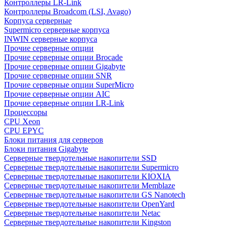
Контроллеры LR-Link
Контроллеры Broadcom (LSI, Avago)
Корпуса серверные
Supermicro серверные корпуса
INWIN серверные корпуса
Прочие серверные опции
Прочие серверные опции Brocade
Прочие серверные опции Gigabyte
Прочие серверные опции SNR
Прочие серверные опции SuperMicro
Прочие серверные опции AIC
Прочие серверные опции LR-Link
Процессоры
CPU Xeon
CPU EPYC
Блоки питания для серверов
Блоки питания Gigabyte
Серверные твердотельные накопители SSD
Cерверные твердотельные накопители Supermicro
Cерверные твердотельные накопители KIOXIA
Cерверные твердотельные накопители Memblaze
Cерверные твердотельные накопители GS Nanotech
Серверные твердотельные накопители OpenYard
Серверные твердотельные накопители Netac
Cерверные твердотельные накопители Kingston