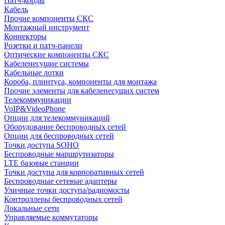
Патч-корды
Кабель
Прочие компоненты СКС
Монтажный инструмент
Коннекторы
Розетки и патч-панели
Оптические компоненты СКС
Кабеленесущие системы
Кабельные лотки
Короба, плинтуса, компоненты для монтажа
Прочие элементы для кабеленесущих систем
Телекоммуникации
VoIP&VideoPhone
Опции для телекоммуникаций
Оборудование беспроводных сетей
Опции для беспроводных сетей
Точки доступа SOHO
Беспроводные маршрутизаторы
LTE базовые станции
Точки доступа для корпоративных сетей
Беспроводные сетевые адаптеры
Уличные точки доступа/радиомосты
Контроллеры беспроводных сетей
Локальные сети
Управляемые коммутаторы