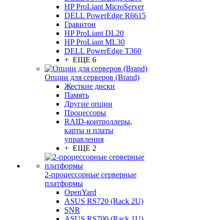
HP ProLiant MicroServer
DELL PowerEdge R6615
Гравитон
HP ProLiant DL20
HP ProLiant ML30
DELL PowerEdge T360
+ ЕЩЕ 6
Опции для серверов (Brand)
Жесткие диски
Память
Другие опции
Процессоры
RAID-контроллеры,
карты и платы
управления
+ ЕЩЕ 2
2-процессорные серверные
платформы
OpenYard
ASUS RS720 (Rack 2U)
SNR
ASUS RS700 (Rack 1U)