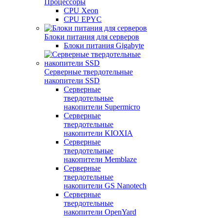
Процессоры
CPU Xeon
CPU EPYC
Блоки питания для серверов
Блоки питания Gigabyte
Серверные твердотельные
накопители SSD
Cерверные
твердотельные
накопители Supermicro
Cерверные
твердотельные
накопители KIOXIA
Cерверные
твердотельные
накопители Memblaze
Cерверные
твердотельные
накопители GS Nanotech
Серверные
твердотельные
накопители OpenYard