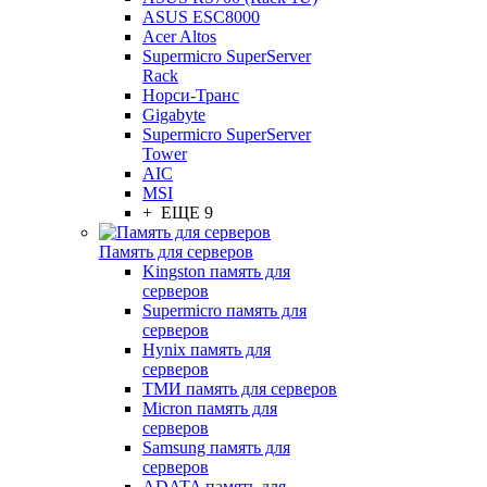
ASUS ESC8000
Acer Altos
Supermicro SuperServer
Rack
Норси-Транс
Gigabyte
Supermicro SuperServer
Tower
AIC
MSI
+ ЕЩЕ 9
Память для серверов
Kingston память для
серверов
Supermicro память для
серверов
Hynix память для
серверов
ТМИ память для серверов
Micron память для
серверов
Samsung память для
серверов
ADATA память для