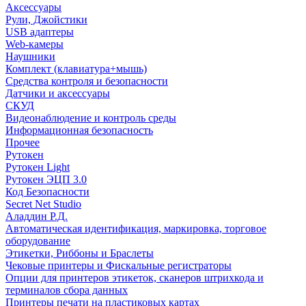
Аксессуары
Рули, Джойстики
USB адаптеры
Web-камеры
Наушники
Комплект (клавиатура+мышь)
Средства контроля и безопасности
Датчики и аксессуары
СКУД
Видеонаблюдение и контроль среды
Информационная безопасность
Прочее
Рутокен
Рутокен Light
Рутокен ЭЦП 3.0
Код Безопасности
Secret Net Studio
Аладдин Р.Д.
Автоматическая идентификация, маркировка, торговое
оборудование
Этикетки, Риббоны и Браслеты
Чековые принтеры и Фискальные регистраторы
Опции для принтеров этикеток, сканеров штрихкода и
терминалов сбора данных
Принтеры печати на пластиковых картах