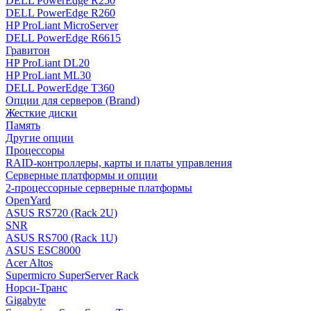
DELL PowerEdge R250
DELL PowerEdge R260
HP ProLiant MicroServer
DELL PowerEdge R6615
Гравитон
HP ProLiant DL20
HP ProLiant ML30
DELL PowerEdge T360
Опции для серверов (Brand)
Жесткие диски
Память
Другие опции
Процессоры
RAID-контроллеры, карты и платы управления
Серверные платформы и опции
2-процессорные серверные платформы
OpenYard
ASUS RS720 (Rack 2U)
SNR
ASUS RS700 (Rack 1U)
ASUS ESC8000
Acer Altos
Supermicro SuperServer Rack
Норси-Транс
Gigabyte