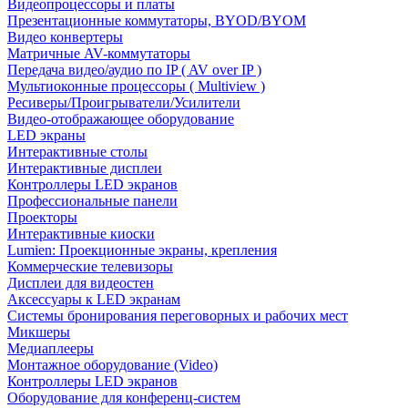
Видеопроцессоры и платы
Презентационные коммутаторы, BYOD/BYOM
Видео конвертеры
Матричные AV-коммутаторы
Передача видео/аудио по IP ( AV over IP )
Мультиоконные процессоры ( Multiview )
Ресиверы/Проигрыватели/Усилители
Видео-отображающее оборудование
LED экраны
Интерактивные столы
Интерактивные дисплеи
Контроллеры LED экранов
Профессиональные панели
Проекторы
Интерактивные киоски
Lumien: Проекционные экраны, крепления
Коммерческие телевизоры
Дисплеи для видеостен
Аксессуары к LED экранам
Системы бронирования переговорных и рабочих мест
Микшеры
Медиаплееры
Монтажное оборудование (Video)
Контроллеры LED экранов
Оборудование для конференц-систем