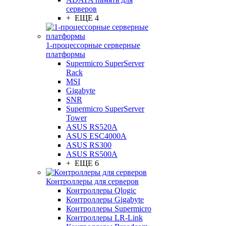
серверов
+ ЕЩЕ 4
1-процессорные серверные
платформы
Supermicro SuperServer
Rack
MSI
Gigabyte
SNR
Supermicro SuperServer
Tower
ASUS RS520A
ASUS ESC4000A
ASUS RS300
ASUS RS500A
+ ЕЩЕ 6
Контроллеры для серверов
Контроллеры Qlogic
Контроллеры Gigabyte
Контроллеры Supermicro
Контроллеры LR-Link