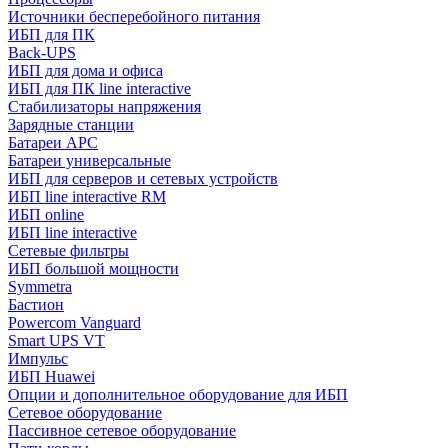
Источники бесперебойного питания
ИБП для ПК
Back-UPS
ИБП для дома и офиса
ИБП для ПК linе interactive
Стабилизаторы напряжения
Зарядные станции
Батареи APC
Батареи универсальные
ИБП для серверов и сетевых устройств
ИБП line interactive RM
ИБП online
ИБП linе interactive
Сетевые фильтры
ИБП большой мощности
Symmetra
Бастион
Powercom Vanguard
Smart UPS VT
Импульс
ИБП Huawei
Опции и дополнительное оборудование для ИБП
Сетевое оборудование
Пассивное сетевое оборудование