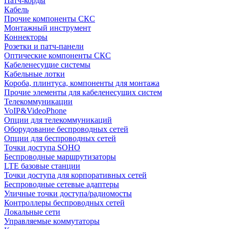
Патч-корды
Кабель
Прочие компоненты СКС
Монтажный инструмент
Коннекторы
Розетки и патч-панели
Оптические компоненты СКС
Кабеленесущие системы
Кабельные лотки
Короба, плинтуса, компоненты для монтажа
Прочие элементы для кабеленесущих систем
Телекоммуникации
VoIP&VideoPhone
Опции для телекоммуникаций
Оборудование беспроводных сетей
Опции для беспроводных сетей
Точки доступа SOHO
Беспроводные маршрутизаторы
LTE базовые станции
Точки доступа для корпоративных сетей
Беспроводные сетевые адаптеры
Уличные точки доступа/радиомосты
Контроллеры беспроводных сетей
Локальные сети
Управляемые коммутаторы