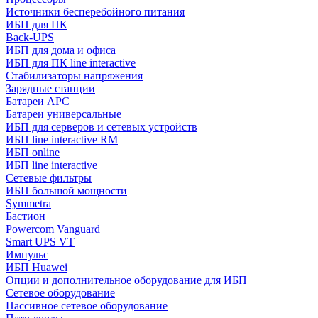
Источники бесперебойного питания
ИБП для ПК
Back-UPS
ИБП для дома и офиса
ИБП для ПК linе interactive
Стабилизаторы напряжения
Зарядные станции
Батареи APC
Батареи универсальные
ИБП для серверов и сетевых устройств
ИБП line interactive RM
ИБП online
ИБП linе interactive
Сетевые фильтры
ИБП большой мощности
Symmetra
Бастион
Powercom Vanguard
Smart UPS VT
Импульс
ИБП Huawei
Опции и дополнительное оборудование для ИБП
Сетевое оборудование
Пассивное сетевое оборудование