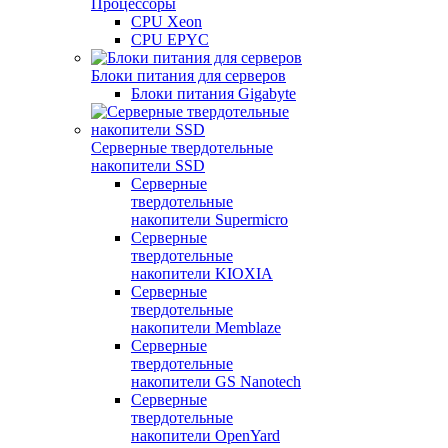
Процессоры
CPU Xeon
CPU EPYC
Блоки питания для серверов
Блоки питания Gigabyte
Серверные твердотельные
накопители SSD
Cерверные
твердотельные
накопители Supermicro
Cерверные
твердотельные
накопители KIOXIA
Cерверные
твердотельные
накопители Memblaze
Cерверные
твердотельные
накопители GS Nanotech
Серверные
твердотельные
накопители OpenYard