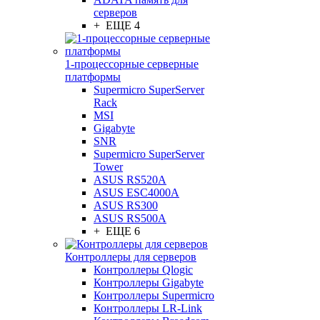
серверов
+ ЕЩЕ 4
1-процессорные серверные
платформы
Supermicro SuperServer
Rack
MSI
Gigabyte
SNR
Supermicro SuperServer
Tower
ASUS RS520A
ASUS ESC4000A
ASUS RS300
ASUS RS500A
+ ЕЩЕ 6
Контроллеры для серверов
Контроллеры Qlogic
Контроллеры Gigabyte
Контроллеры Supermicro
Контроллеры LR-Link