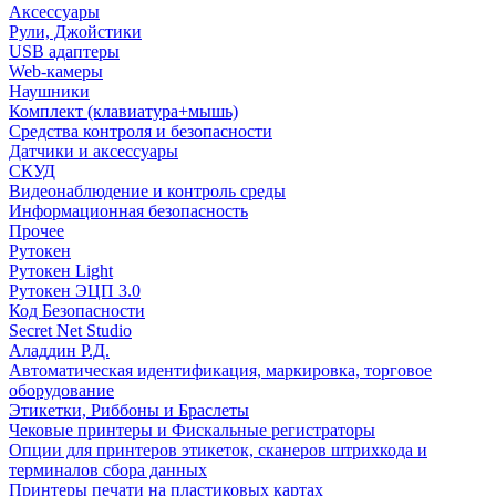
Аксессуары
Рули, Джойстики
USB адаптеры
Web-камеры
Наушники
Комплект (клавиатура+мышь)
Средства контроля и безопасности
Датчики и аксессуары
СКУД
Видеонаблюдение и контроль среды
Информационная безопасность
Прочее
Рутокен
Рутокен Light
Рутокен ЭЦП 3.0
Код Безопасности
Secret Net Studio
Аладдин Р.Д.
Автоматическая идентификация, маркировка, торговое
оборудование
Этикетки, Риббоны и Браслеты
Чековые принтеры и Фискальные регистраторы
Опции для принтеров этикеток, сканеров штрихкода и
терминалов сбора данных
Принтеры печати на пластиковых картах