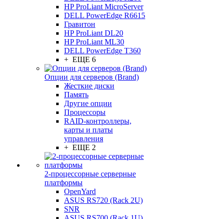
HP ProLiant MicroServer
DELL PowerEdge R6615
Гравитон
HP ProLiant DL20
HP ProLiant ML30
DELL PowerEdge T360
+ ЕЩЕ 6
Опции для серверов (Brand)
Жесткие диски
Память
Другие опции
Процессоры
RAID-контроллеры,
карты и платы
управления
+ ЕЩЕ 2
2-процессорные серверные
платформы
OpenYard
ASUS RS720 (Rack 2U)
SNR
ASUS RS700 (Rack 1U)