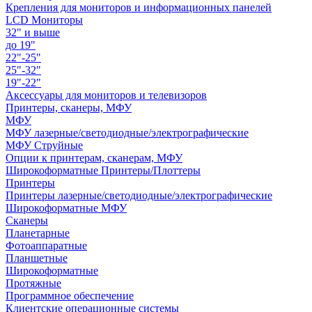
Крепления для мониторов и информационных панелей
LCD Мониторы
32" и выше
до 19"
22"-25"
25"-32"
19"-22"
Аксессуары для мониторов и телевизоров
Принтеры, сканеры, МФУ
МФУ
МФУ лазерные/светодиодные/электрографические
МФУ Струйные
Опции к принтерам, сканерам, МФУ
Широкоформатные Принтеры/Плоттеры
Принтеры
Принтеры лазерные/светодиодные/электрографические
Широкоформатные МФУ
Сканеры
Планетарные
Фотоаппаратные
Планшетные
Широкоформатные
Протяжные
Программное обеспечение
Клиентские операционные системы