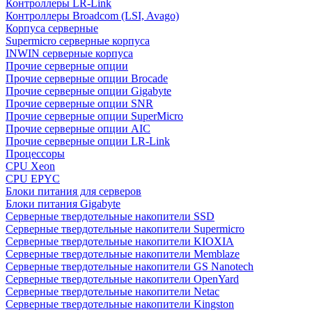
Контроллеры LR-Link
Контроллеры Broadcom (LSI, Avago)
Корпуса серверные
Supermicro серверные корпуса
INWIN серверные корпуса
Прочие серверные опции
Прочие серверные опции Brocade
Прочие серверные опции Gigabyte
Прочие серверные опции SNR
Прочие серверные опции SuperMicro
Прочие серверные опции AIC
Прочие серверные опции LR-Link
Процессоры
CPU Xeon
CPU EPYC
Блоки питания для серверов
Блоки питания Gigabyte
Серверные твердотельные накопители SSD
Cерверные твердотельные накопители Supermicro
Cерверные твердотельные накопители KIOXIA
Cерверные твердотельные накопители Memblaze
Cерверные твердотельные накопители GS Nanotech
Серверные твердотельные накопители OpenYard
Серверные твердотельные накопители Netac
Cерверные твердотельные накопители Kingston