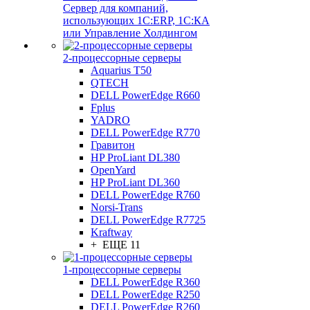
Сервер для компаний,
использующих 1C:ERP, 1С:КА
или Управление Холдингом
2-процессорные серверы
Aquarius T50
QTECH
DELL PowerEdge R660
Fplus
YADRO
DELL PowerEdge R770
Гравитон
HP ProLiant DL380
OpenYard
HP ProLiant DL360
DELL PowerEdge R760
Norsi-Trans
DELL PowerEdge R7725
Kraftway
+ ЕЩЕ 11
1-процессорные серверы
DELL PowerEdge R360
DELL PowerEdge R250
DELL PowerEdge R260