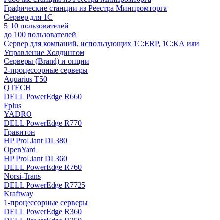
Графические станции из Реестра Минпромторга
Сервер для 1С
5-10 пользователей
до 100 пользователей
Сервер для компаний, использующих 1C:ERP, 1С:КА или
Управление Холдингом
Серверы (Brand) и опции
2-процессорные серверы
Aquarius T50
QTECH
DELL PowerEdge R660
Fplus
YADRO
DELL PowerEdge R770
Гравитон
HP ProLiant DL380
OpenYard
HP ProLiant DL360
DELL PowerEdge R760
Norsi-Trans
DELL PowerEdge R7725
Kraftway
1-процессорные серверы
DELL PowerEdge R360