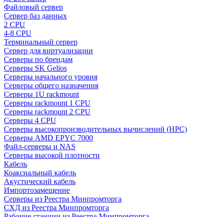
Файловый сервер
Сервер баз данных
2 CPU
4-8 CPU
Терминальный сервер
Сервер для виртуализации
Серверы по брендам
Серверы SK Gelios
Серверы начального уровня
Серверы общего назначения
Серверы 1U rackmount
Серверы rackmount 1 CPU
Серверы rackmount 2 CPU
Серверы 4 CPU
Серверы высокопроизводительных вычислений (HPC)
Серверы AMD EPYC 7000
Файл-серверы и NAS
Серверы высокой плотности
Кабель
Коаксиальный кабель
Акустический кабель
Импортозамещение
Серверы из Реестра Минпромторга
СХД из Реестра Минпромторга
Рабочие станции из Реестра Минпромторга