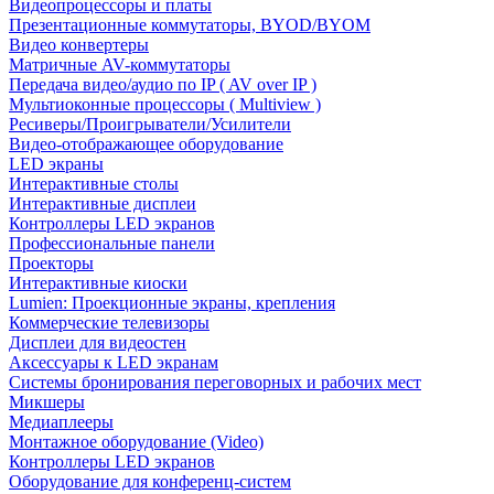
Видеопроцессоры и платы
Презентационные коммутаторы, BYOD/BYOM
Видео конвертеры
Матричные AV-коммутаторы
Передача видео/аудио по IP ( AV over IP )
Мультиоконные процессоры ( Multiview )
Ресиверы/Проигрыватели/Усилители
Видео-отображающее оборудование
LED экраны
Интерактивные столы
Интерактивные дисплеи
Контроллеры LED экранов
Профессиональные панели
Проекторы
Интерактивные киоски
Lumien: Проекционные экраны, крепления
Коммерческие телевизоры
Дисплеи для видеостен
Аксессуары к LED экранам
Системы бронирования переговорных и рабочих мест
Микшеры
Медиаплееры
Монтажное оборудование (Video)
Контроллеры LED экранов
Оборудование для конференц-систем