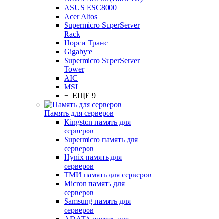
ASUS ESC8000
Acer Altos
Supermicro SuperServer
Rack
Норси-Транс
Gigabyte
Supermicro SuperServer
Tower
AIC
MSI
+ ЕЩЕ 9
Память для серверов
Kingston память для
серверов
Supermicro память для
серверов
Hynix память для
серверов
ТМИ память для серверов
Micron память для
серверов
Samsung память для
серверов
ADATA память для