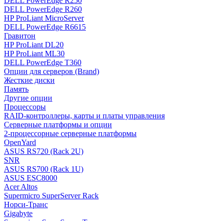
DELL PowerEdge R250
DELL PowerEdge R260
HP ProLiant MicroServer
DELL PowerEdge R6615
Гравитон
HP ProLiant DL20
HP ProLiant ML30
DELL PowerEdge T360
Опции для серверов (Brand)
Жесткие диски
Память
Другие опции
Процессоры
RAID-контроллеры, карты и платы управления
Серверные платформы и опции
2-процессорные серверные платформы
OpenYard
ASUS RS720 (Rack 2U)
SNR
ASUS RS700 (Rack 1U)
ASUS ESC8000
Acer Altos
Supermicro SuperServer Rack
Норси-Транс
Gigabyte