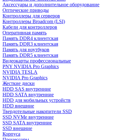
Аксессуары и дополнительное оборудование
Оптические приводы
Контроллеры для серверов
Контроллеры Broadcom (LSI)
Кабели для контроллеров
Оперативная память
Память DDR4 клиентская
Память DDR3 клиентская
Память для ноутбуков
Память DDR5 клиентская
Видеокарты профессиональные
PNY NVIDIA Pro Graphics
NVIDIA TESLA
NVIDIA Pro Graphics
Жесткие диски
HDD SAS внутренние
HDD SATA внутренние
HDD для мобильных устройств
HDD внешние
Твердотельные накопители SSD
SSD NVMe внутренние
SSD SATA внутренние
SSD внешние
Корпуса
Процессоры