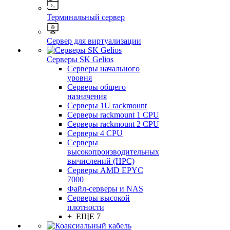
Терминальный сервер
Сервер для виртуализации
Серверы SK Gelios
Серверы начального
уровня
Серверы общего
назначения
Серверы 1U rackmount
Серверы rackmount 1 CPU
Серверы rackmount 2 CPU
Серверы 4 CPU
Серверы
высокопроизводительных
вычислений (HPC)
Серверы AMD EPYC
7000
Файл-серверы и NAS
Серверы высокой
плотности
+ ЕЩЕ 7