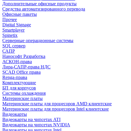
Дополнительные офисные продукты
Средства автоматизированного перевода
Офисные пакеты
Прочее
Digital Signage
Smartplayer
Spinetix
Серверные операционные системы
SQL сервер
САПР
Нанософт Разработка
АСКОН-права
Лира-САПР-права НДС
SCAD Office права
Renga-права
Комплектующие
БП для корпусов
Системы охлаждения
Материнские платы
Материнские платы для процесоров AMD клиентские
Материнские платы для процесоров Intel клиентские
Видеокарты
Видеокарты на чипсетах ATI
Видеокарты на чипсетах NVIDIA
Видеокарты на чипсетах Intel