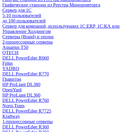
Графические станции из Реестра Минпромторга
Сервер для 1С
5-10 пользователей
до 100 пользователей
Сервер для компаний, использующих 1C:ERP, 1С:КА или
Управление Холдингом
Серверы (Brand) и опции
2-процессорные серверы
Aquarius T50
QTECH
DELL PowerEdge R660
Fplus
YADRO
DELL PowerEdge R770
Гравитон
HP ProLiant DL380
OpenYard
HP ProLiant DL360
DELL PowerEdge R760
Norsi-Trans
DELL PowerEdge R7725
Kraftway
1-процессорные серверы
DELL PowerEdge R360