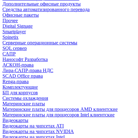
Дополнительные офисные продукты
Средства автоматизированного перевода
Офисные пакеты
Прочее
Digital Signage
Smartplayer
Spinetix
Серверные операционные системы
SQL сервер
САПР
Нанософт Разработка
АСКОН-права
Лира-САПР-права НДС
SCAD Office права
Renga-права
Комплектующие
БП для корпусов
Системы охлаждения
Материнские платы
Материнские платы для процесоров AMD клиентские
Материнские платы для процесоров Intel клиентские
Видеокарты
Видеокарты на чипсетах ATI
Видеокарты на чипсетах NVIDIA
Видеокарты на чипсетах Intel