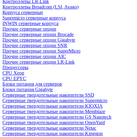
Контроллеры LR-Link
Контроллеры Broadcom (LSI, Avago)
Корпуса серверные
Supermicro серверные корпуса
INWIN серверные корпуса
Прочие серверные опции
Прочие серверные опции Brocade
Прочие серверные опции Gigabyte
Прочие серверные опции SNR
Прочие серверные опции SuperMicro
Прочие серверные опции AIC
Прочие серверные опции LR-Link
Процессоры
CPU Xeon
CPU EPYC
Блоки питания для серверов
Блоки питания Gigabyte
Серверные твердотельные накопители SSD
Cерверные твердотельные накопители Supermicro
Cерверные твердотельные накопители KIOXIA
Cерверные твердотельные накопители Memblaze
Cерверные твердотельные накопители GS Nanotech
Серверные твердотельные накопители OpenYard
Серверные твердотельные накопители Netac
Cерверные твердотельные накопители Kingston