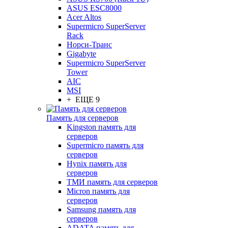
ASUS ESC8000
Acer Altos
Supermicro SuperServer
Rack
Норси-Транс
Gigabyte
Supermicro SuperServer
Tower
AIC
MSI
+ ЕЩЕ 9
Память для серверов
Kingston память для
серверов
Supermicro память для
серверов
Hynix память для
серверов
ТМИ память для серверов
Micron память для
серверов
Samsung память для
серверов
ADATA память для