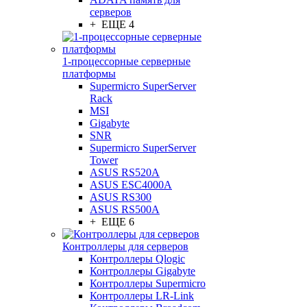
серверов
+ ЕЩЕ 4
1-процессорные серверные
платформы
Supermicro SuperServer
Rack
MSI
Gigabyte
SNR
Supermicro SuperServer
Tower
ASUS RS520A
ASUS ESC4000A
ASUS RS300
ASUS RS500A
+ ЕЩЕ 6
Контроллеры для серверов
Контроллеры Qlogic
Контроллеры Gigabyte
Контроллеры Supermicro
Контроллеры LR-Link