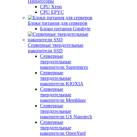
Процессоры
CPU Xeon
CPU EPYC
Блоки питания для серверов
Блоки питания Gigabyte
Серверные твердотельные
накопители SSD
Cерверные
твердотельные
накопители Supermicro
Cерверные
твердотельные
накопители KIOXIA
Cерверные
твердотельные
накопители Memblaze
Cерверные
твердотельные
накопители GS Nanotech
Серверные
твердотельные
накопители OpenYard