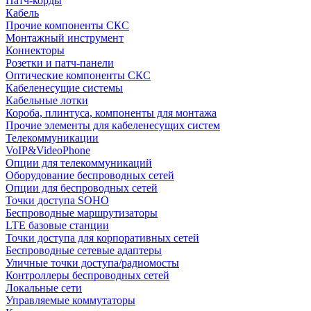
Патч-корды
Кабель
Прочие компоненты СКС
Монтажный инструмент
Коннекторы
Розетки и патч-панели
Оптические компоненты СКС
Кабеленесущие системы
Кабельные лотки
Короба, плинтуса, компоненты для монтажа
Прочие элементы для кабеленесущих систем
Телекоммуникации
VoIP&VideoPhone
Опции для телекоммуникаций
Оборудование беспроводных сетей
Опции для беспроводных сетей
Точки доступа SOHO
Беспроводные маршрутизаторы
LTE базовые станции
Точки доступа для корпоративных сетей
Беспроводные сетевые адаптеры
Уличные точки доступа/радиомосты
Контроллеры беспроводных сетей
Локальные сети
Управляемые коммутаторы