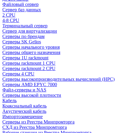
Файловый сервер
Сервер баз данных
2 CPU
4-8 CPU
Терминальный сервер
Сервер для виртуализации
Серверы по брендам
Серверы SK Gelios
Серверы начального уровня
Серверы общего назначения
Серверы 1U rackmount
Серверы rackmount 1 CPU
Серверы rackmount 2 CPU
Серверы 4 CPU
Серверы высокопроизводительных вычислений (HPC)
Серверы AMD EPYC 7000
Файл-серверы и NAS
Серверы высокой плотности
Кабель
Коаксиальный кабель
Акустический кабель
Импортозамещение
Серверы из Реестра Минпромторга
СХД из Реестра Минпромторга
Рабочие станции из Реестра Минпромторга