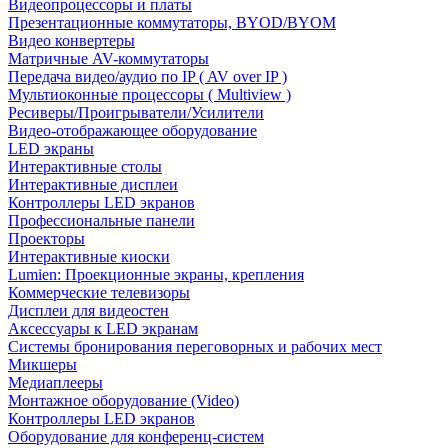
Видеопроцессоры и платы
Презентационные коммутаторы, BYOD/BYOM
Видео конвертеры
Матричные AV-коммутаторы
Передача видео/аудио по IP ( AV over IP )
Мультиоконные процессоры ( Multiview )
Ресиверы/Проигрыватели/Усилители
Видео-отображающее оборудование
LED экраны
Интерактивные столы
Интерактивные дисплеи
Контроллеры LED экранов
Профессиональные панели
Проекторы
Интерактивные киоски
Lumien: Проекционные экраны, крепления
Коммерческие телевизоры
Дисплеи для видеостен
Аксессуары к LED экранам
Системы бронирования переговорных и рабочих мест
Микшеры
Медиаплееры
Монтажное оборудование (Video)
Контроллеры LED экранов
Оборудование для конференц-систем