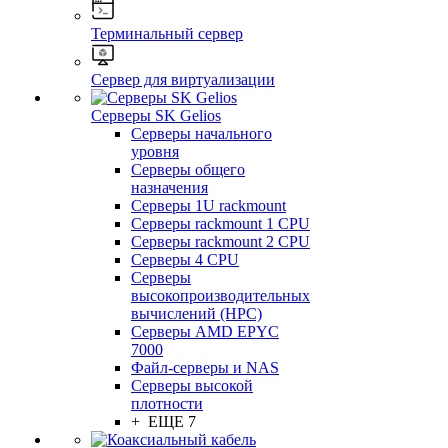
Терминальный сервер
Сервер для виртуализации
Серверы SK Gelios
Серверы начального
уровня
Серверы общего
назначения
Серверы 1U rackmount
Серверы rackmount 1 CPU
Серверы rackmount 2 CPU
Серверы 4 CPU
Серверы
высокопроизводительных
вычислений (HPC)
Серверы AMD EPYC
7000
Файл-серверы и NAS
Серверы высокой
плотности
+ ЕЩЕ 7