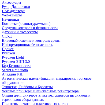
Аксессуары
Рули, Джойстики
USB адаптеры
Web-камеры
Наушники
Комплект (клавиатура+мышь)
Средства контроля и безопасности
Датчики и аксессуары
СКУД
Видеонаблюдение и контроль среды
Информационная безопасность
Прочее
Рутокен
Рутокен Light
Рутокен ЭЦП 3.0
Код Безопасности
Secret Net Studio
Аладдин Р.Д.
Автоматическая идентификация, маркировка, торговое
оборудование
Этикетки, Риббоны и Браслеты
Чековые принтеры и Фискальные регистраторы
Опции для принтеров этикеток, сканеров штрихкода и
терминалов сбора данных
Принтеры печати на пластиковых картах