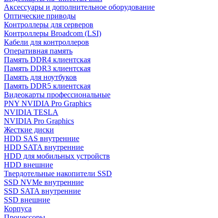
Аксессуары и дополнительное оборудование
Оптические приводы
Контроллеры для серверов
Контроллеры Broadcom (LSI)
Кабели для контроллеров
Оперативная память
Память DDR4 клиентская
Память DDR3 клиентская
Память для ноутбуков
Память DDR5 клиентская
Видеокарты профессиональные
PNY NVIDIA Pro Graphics
NVIDIA TESLA
NVIDIA Pro Graphics
Жесткие диски
HDD SAS внутренние
HDD SATA внутренние
HDD для мобильных устройств
HDD внешние
Твердотельные накопители SSD
SSD NVMe внутренние
SSD SATA внутренние
SSD внешние
Корпуса
Процессоры