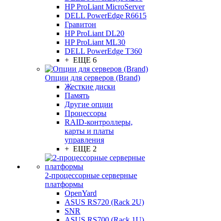
HP ProLiant MicroServer
DELL PowerEdge R6615
Гравитон
HP ProLiant DL20
HP ProLiant ML30
DELL PowerEdge T360
+ ЕЩЕ 6
Опции для серверов (Brand)
Жесткие диски
Память
Другие опции
Процессоры
RAID-контроллеры,
карты и платы
управления
+ ЕЩЕ 2
2-процессорные серверные
платформы
OpenYard
ASUS RS720 (Rack 2U)
SNR
ASUS RS700 (Rack 1U)