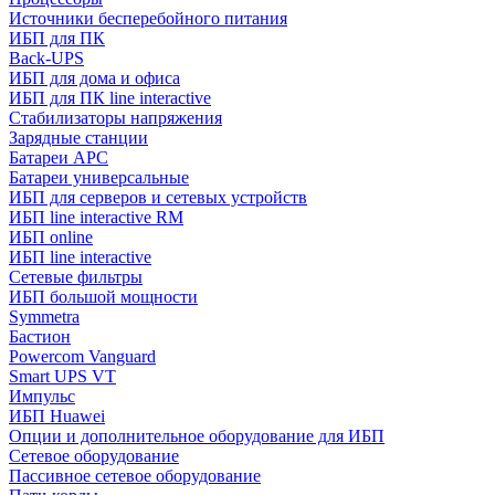
Источники бесперебойного питания
ИБП для ПК
Back-UPS
ИБП для дома и офиса
ИБП для ПК linе interactive
Стабилизаторы напряжения
Зарядные станции
Батареи APC
Батареи универсальные
ИБП для серверов и сетевых устройств
ИБП line interactive RM
ИБП online
ИБП linе interactive
Сетевые фильтры
ИБП большой мощности
Symmetra
Бастион
Powercom Vanguard
Smart UPS VT
Импульс
ИБП Huawei
Опции и дополнительное оборудование для ИБП
Сетевое оборудование
Пассивное сетевое оборудование