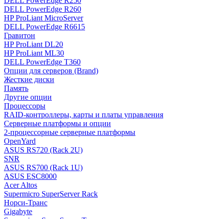
DELL PowerEdge R250
DELL PowerEdge R260
HP ProLiant MicroServer
DELL PowerEdge R6615
Гравитон
HP ProLiant DL20
HP ProLiant ML30
DELL PowerEdge T360
Опции для серверов (Brand)
Жесткие диски
Память
Другие опции
Процессоры
RAID-контроллеры, карты и платы управления
Серверные платформы и опции
2-процессорные серверные платформы
OpenYard
ASUS RS720 (Rack 2U)
SNR
ASUS RS700 (Rack 1U)
ASUS ESC8000
Acer Altos
Supermicro SuperServer Rack
Норси-Транс
Gigabyte