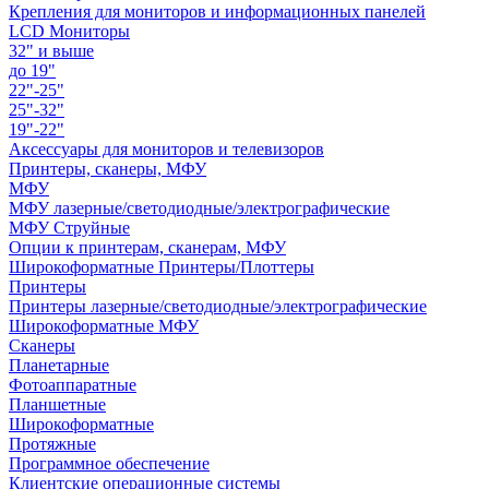
Крепления для мониторов и информационных панелей
LCD Мониторы
32" и выше
до 19"
22"-25"
25"-32"
19"-22"
Аксессуары для мониторов и телевизоров
Принтеры, сканеры, МФУ
МФУ
МФУ лазерные/светодиодные/электрографические
МФУ Струйные
Опции к принтерам, сканерам, МФУ
Широкоформатные Принтеры/Плоттеры
Принтеры
Принтеры лазерные/светодиодные/электрографические
Широкоформатные МФУ
Сканеры
Планетарные
Фотоаппаратные
Планшетные
Широкоформатные
Протяжные
Программное обеспечение
Клиентские операционные системы