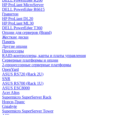
DELL PowerEdge R260
HP ProLiant MicroServer
DELL PowerEdge R6615
Гравитон
HP ProLiant DL20
HP ProLiant ML30
DELL PowerEdge T360
Опции для серверов (Brand)
Жесткие диски
Память
Другие опции
Процессоры
RAID-контроллеры, карты и платы управления
Серверные платформы и опции
2-процессорные серверные платформы
OpenYard
ASUS RS720 (Rack 2U)
SNR
ASUS RS700 (Rack 1U)
ASUS ESC8000
Acer Altos
Supermicro SuperServer Rack
Норси-Транс
Gigabyte
Supermicro SuperServer Tower