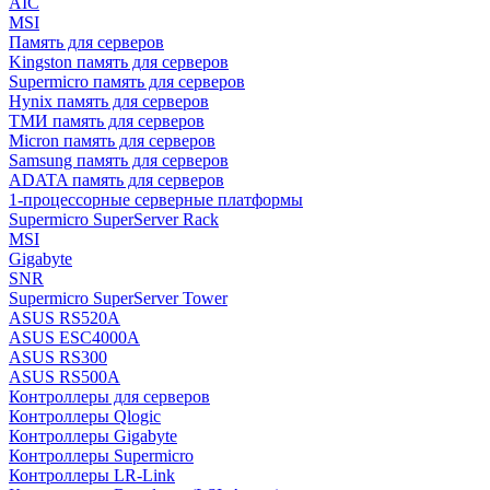
AIC
MSI
Память для серверов
Kingston память для серверов
Supermicro память для серверов
Hynix память для серверов
ТМИ память для серверов
Micron память для серверов
Samsung память для серверов
ADATA память для серверов
1-процессорные серверные платформы
Supermicro SuperServer Rack
MSI
Gigabyte
SNR
Supermicro SuperServer Tower
ASUS RS520A
ASUS ESC4000A
ASUS RS300
ASUS RS500A
Контроллеры для серверов
Контроллеры Qlogic
Контроллеры Gigabyte
Контроллеры Supermicro
Контроллеры LR-Link