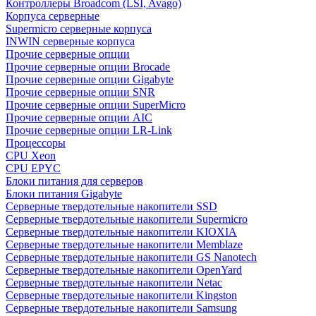
Контроллеры Broadcom (LSI, Avago)
Корпуса серверные
Supermicro серверные корпуса
INWIN серверные корпуса
Прочие серверные опции
Прочие серверные опции Brocade
Прочие серверные опции Gigabyte
Прочие серверные опции SNR
Прочие серверные опции SuperMicro
Прочие серверные опции AIC
Прочие серверные опции LR-Link
Процессоры
CPU Xeon
CPU EPYC
Блоки питания для серверов
Блоки питания Gigabyte
Серверные твердотельные накопители SSD
Cерверные твердотельные накопители Supermicro
Cерверные твердотельные накопители KIOXIA
Cерверные твердотельные накопители Memblaze
Cерверные твердотельные накопители GS Nanotech
Серверные твердотельные накопители OpenYard
Серверные твердотельные накопители Netac
Cерверные твердотельные накопители Kingston
Cерверные твердотельные накопители Samsung