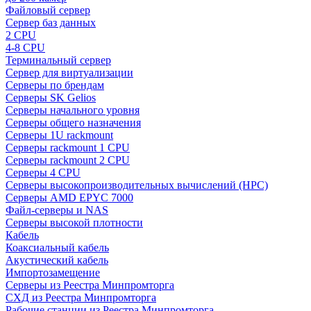
Файловый сервер
Сервер баз данных
2 CPU
4-8 CPU
Терминальный сервер
Сервер для виртуализации
Серверы по брендам
Серверы SK Gelios
Серверы начального уровня
Серверы общего назначения
Серверы 1U rackmount
Серверы rackmount 1 CPU
Серверы rackmount 2 CPU
Серверы 4 CPU
Серверы высокопроизводительных вычислений (HPC)
Серверы AMD EPYC 7000
Файл-серверы и NAS
Серверы высокой плотности
Кабель
Коаксиальный кабель
Акустический кабель
Импортозамещение
Серверы из Реестра Минпромторга
СХД из Реестра Минпромторга
Рабочие станции из Реестра Минпромторга