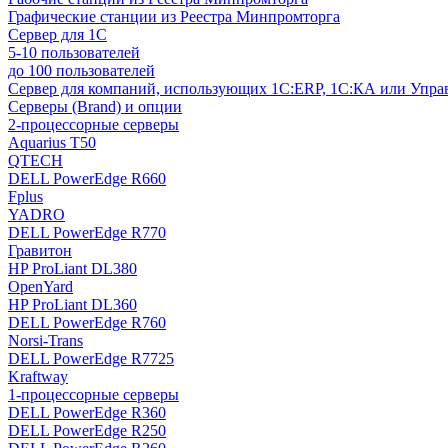
Графические станции из Реестра Минпромторга
Сервер для 1С
5-10 пользователей
до 100 пользователей
Сервер для компаний, использующих 1C:ERP, 1С:КА или Упр
Серверы (Brand) и опции
2-процессорные серверы
Aquarius T50
QTECH
DELL PowerEdge R660
Fplus
YADRO
DELL PowerEdge R770
Гравитон
HP ProLiant DL380
OpenYard
HP ProLiant DL360
DELL PowerEdge R760
Norsi-Trans
DELL PowerEdge R7725
Kraftway
1-процессорные серверы
DELL PowerEdge R360
DELL PowerEdge R250