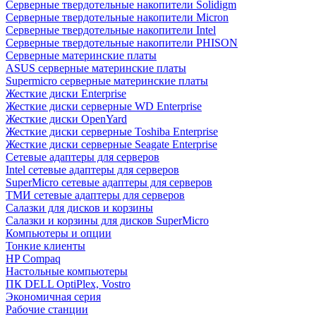
Cерверные твердотельные накопители Solidigm
Cерверные твердотельные накопители Micron
Cерверные твердотельные накопители Intel
Cерверные твердотельные накопители PHISON
Серверные материнские платы
ASUS серверные материнские платы
Supermicro серверные материнские платы
Жесткие диски Enterprise
Жесткие диски серверные WD Enterprise
Жесткие диски OpenYard
Жесткие диски серверные Toshiba Enterprise
Жесткие диски серверные Seagate Enterprise
Сетевые адаптеры для серверов
Intel сетевые адаптеры для серверов
SuperMicro сетевые адаптеры для серверов
ТМИ сетевые адаптеры для серверов
Салазки для дисков и корзины
Салазки и корзины для дисков SuperMicro
Компьютеры и опции
Тонкие клиенты
HP Compaq
Настольные компьютеры
ПК DELL OptiPlex, Vostro
Экономичная серия
Рабочие станции