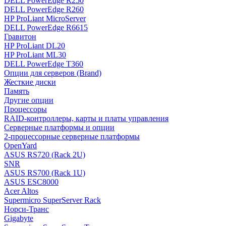
DELL PowerEdge R250
DELL PowerEdge R260
HP ProLiant MicroServer
DELL PowerEdge R6615
Гравитон
HP ProLiant DL20
HP ProLiant ML30
DELL PowerEdge T360
Опции для серверов (Brand)
Жесткие диски
Память
Другие опции
Процессоры
RAID-контроллеры, карты и платы управления
Серверные платформы и опции
2-процессорные серверные платформы
OpenYard
ASUS RS720 (Rack 2U)
SNR
ASUS RS700 (Rack 1U)
ASUS ESC8000
Acer Altos
Supermicro SuperServer Rack
Норси-Транс
Gigabyte