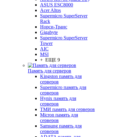
ASUS ESC8000
Acer Altos
Supermicro SuperServer
Rack
Норси-Транс
Gigabyte
Supermicro SuperServer
Tower
AIC
MSI
+ ЕЩЕ 9
Память для серверов
Kingston память для
серверов
Supermicro память для
серверов
Hynix память для
серверов
ТМИ память для серверов
Micron память для
серверов
Samsung память для
серверов
ADATA память для