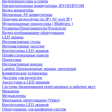
Видеопроцессоры и платы
Презентационные коммутаторы, BYOD/BYOM
Видео конвертеры
Матричные AV-коммутаторы
Передача видео/аудио по IP ( AV over IP )
Мультиоконные процессоры ( Multiview )
Ресиверы/Проигрыватели/Усилители
Видео-отображающее оборудование
LED экраны
Интерактивные столы
Интерактивные дисплеи
Контроллеры LED экранов
Профессиональные панели
Проекторы
Интерактивные киоски
Lumien: Проекционные экраны, крепления
Коммерческие телевизоры
Дисплеи для видеостен
Аксессуары к LED экранам
Системы бронирования переговорных и рабочих мест
Микшеры
Медиаплееры
Монтажное оборудование (Video)
Контроллеры LED экранов
Оборудование для конференц-систем