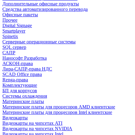
Дополнительные офисные продукты
Средства автоматизированного перевода
Офисные пакеты
Прочее
Digital Signage
Smartplayer
Spinetix
Серверные операционные системы
SQL сервер
САПР
Нанософт Разработка
АСКОН-права
Лира-САПР-права НДС
SCAD Office права
Renga-права
Комплектующие
БП для корпусов
Системы охлаждения
Материнские платы
Материнские платы для процесоров AMD клиентские
Материнские платы для процесоров Intel клиентские
Видеокарты
Видеокарты на чипсетах ATI
Видеокарты на чипсетах NVIDIA
Видеокарты на чипсетах Intel