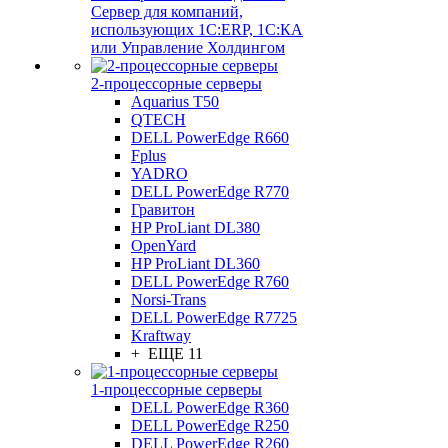
Сервер для компаний,
использующих 1C:ERP, 1С:КА
или Управление Холдингом
2-процессорные серверы
Aquarius T50
QTECH
DELL PowerEdge R660
Fplus
YADRO
DELL PowerEdge R770
Гравитон
HP ProLiant DL380
OpenYard
HP ProLiant DL360
DELL PowerEdge R760
Norsi-Trans
DELL PowerEdge R7725
Kraftway
+ ЕЩЕ 11
1-процессорные серверы
DELL PowerEdge R360
DELL PowerEdge R250
DELL PowerEdge R260