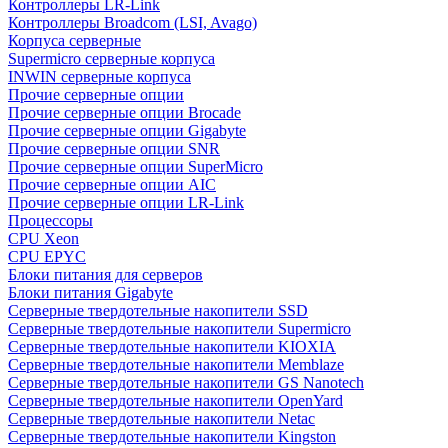
Контроллеры LR-Link
Контроллеры Broadcom (LSI, Avago)
Корпуса серверные
Supermicro серверные корпуса
INWIN серверные корпуса
Прочие серверные опции
Прочие серверные опции Brocade
Прочие серверные опции Gigabyte
Прочие серверные опции SNR
Прочие серверные опции SuperMicro
Прочие серверные опции AIC
Прочие серверные опции LR-Link
Процессоры
CPU Xeon
CPU EPYC
Блоки питания для серверов
Блоки питания Gigabyte
Серверные твердотельные накопители SSD
Cерверные твердотельные накопители Supermicro
Cерверные твердотельные накопители KIOXIA
Cерверные твердотельные накопители Memblaze
Cерверные твердотельные накопители GS Nanotech
Серверные твердотельные накопители OpenYard
Серверные твердотельные накопители Netac
Cерверные твердотельные накопители Kingston