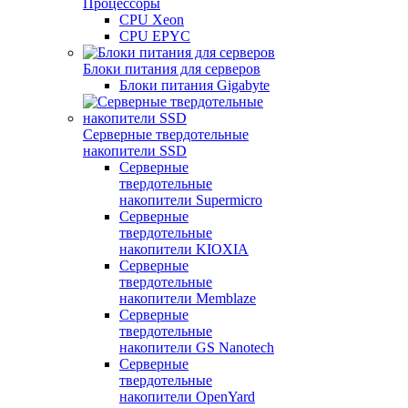
Процессоры
CPU Xeon
CPU EPYC
Блоки питания для серверов
Блоки питания Gigabyte
Серверные твердотельные
накопители SSD
Cерверные
твердотельные
накопители Supermicro
Cерверные
твердотельные
накопители KIOXIA
Cерверные
твердотельные
накопители Memblaze
Cерверные
твердотельные
накопители GS Nanotech
Серверные
твердотельные
накопители OpenYard