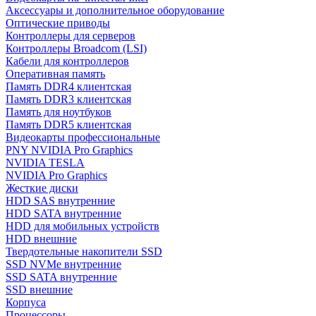
Аксессуары и дополнительное оборудование
Оптические приводы
Контроллеры для серверов
Контроллеры Broadcom (LSI)
Кабели для контроллеров
Оперативная память
Память DDR4 клиентская
Память DDR3 клиентская
Память для ноутбуков
Память DDR5 клиентская
Видеокарты профессиональные
PNY NVIDIA Pro Graphics
NVIDIA TESLA
NVIDIA Pro Graphics
Жесткие диски
HDD SAS внутренние
HDD SATA внутренние
HDD для мобильных устройств
HDD внешние
Твердотельные накопители SSD
SSD NVMe внутренние
SSD SATA внутренние
SSD внешние
Корпуса
Процессоры