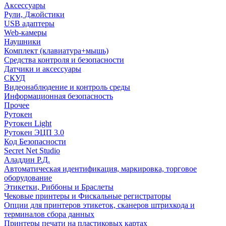
Аксессуары
Рули, Джойстики
USB адаптеры
Web-камеры
Наушники
Комплект (клавиатура+мышь)
Средства контроля и безопасности
Датчики и аксессуары
СКУД
Видеонаблюдение и контроль среды
Информационная безопасность
Прочее
Рутокен
Рутокен Light
Рутокен ЭЦП 3.0
Код Безопасности
Secret Net Studio
Аладдин Р.Д.
Автоматическая идентификация, маркировка, торговое
оборудование
Этикетки, Риббоны и Браслеты
Чековые принтеры и Фискальные регистраторы
Опции для принтеров этикеток, сканеров штрихкода и
терминалов сбора данных
Принтеры печати на пластиковых картах