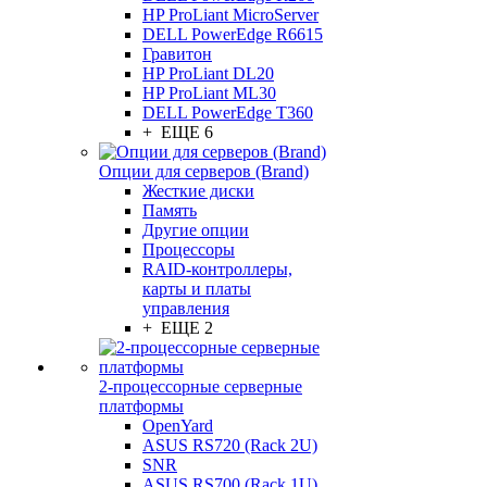
HP ProLiant MicroServer
DELL PowerEdge R6615
Гравитон
HP ProLiant DL20
HP ProLiant ML30
DELL PowerEdge T360
+ ЕЩЕ 6
Опции для серверов (Brand)
Жесткие диски
Память
Другие опции
Процессоры
RAID-контроллеры,
карты и платы
управления
+ ЕЩЕ 2
2-процессорные серверные
платформы
OpenYard
ASUS RS720 (Rack 2U)
SNR
ASUS RS700 (Rack 1U)