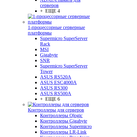
серверов
+ ЕЩЕ 4
1-процессорные серверные
платформы
Supermicro SuperServer
Rack
MSI
Gigabyte
SNR
Supermicro SuperServer
Tower
ASUS RS520A
ASUS ESC4000A
ASUS RS300
ASUS RS500A
+ ЕЩЕ 6
Контроллеры для серверов
Контроллеры Qlogic
Контроллеры Gigabyte
Контроллеры Supermicro
Контроллеры LR-Link