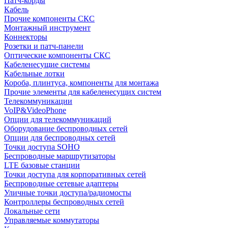
Патч-корды
Кабель
Прочие компоненты СКС
Монтажный инструмент
Коннекторы
Розетки и патч-панели
Оптические компоненты СКС
Кабеленесущие системы
Кабельные лотки
Короба, плинтуса, компоненты для монтажа
Прочие элементы для кабеленесущих систем
Телекоммуникации
VoIP&VideoPhone
Опции для телекоммуникаций
Оборудование беспроводных сетей
Опции для беспроводных сетей
Точки доступа SOHO
Беспроводные маршрутизаторы
LTE базовые станции
Точки доступа для корпоративных сетей
Беспроводные сетевые адаптеры
Уличные точки доступа/радиомосты
Контроллеры беспроводных сетей
Локальные сети
Управляемые коммутаторы