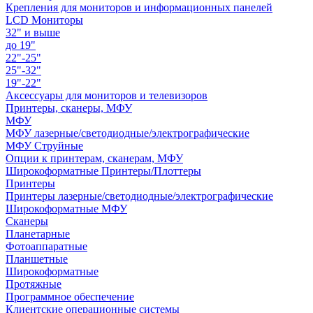
Крепления для мониторов и информационных панелей
LCD Мониторы
32" и выше
до 19"
22"-25"
25"-32"
19"-22"
Аксессуары для мониторов и телевизоров
Принтеры, сканеры, МФУ
МФУ
МФУ лазерные/светодиодные/электрографические
МФУ Струйные
Опции к принтерам, сканерам, МФУ
Широкоформатные Принтеры/Плоттеры
Принтеры
Принтеры лазерные/светодиодные/электрографические
Широкоформатные МФУ
Сканеры
Планетарные
Фотоаппаратные
Планшетные
Широкоформатные
Протяжные
Программное обеспечение
Клиентские операционные системы