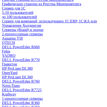
Графические станции из Реестра Минпромторга
Сервер для 1С
5-10 пользователей
до 100 пользователей
Сервер для компаний, использующих 1C:ERP, 1С:КА или
Управление Холдингом
Серверы (Brand) и опции
2-процессорные серверы
Aquarius T50
QTECH
DELL PowerEdge R660
Fplus
YADRO
DELL PowerEdge R770
Гравитон
HP ProLiant DL380
OpenYard
HP ProLiant DL360
DELL PowerEdge R760
Norsi-Trans
DELL PowerEdge R7725
Kraftway
1-процессорные серверы
DELL PowerEdge R360