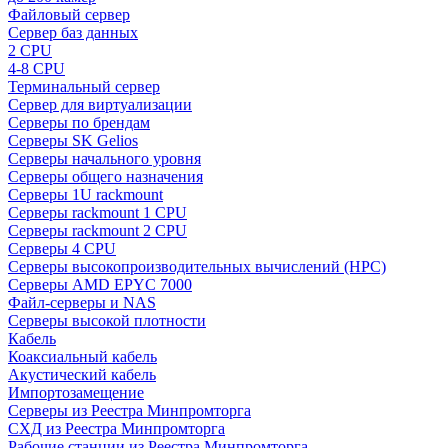
Файловый сервер
Сервер баз данных
2 CPU
4-8 CPU
Терминальный сервер
Сервер для виртуализации
Серверы по брендам
Серверы SK Gelios
Серверы начального уровня
Серверы общего назначения
Серверы 1U rackmount
Серверы rackmount 1 CPU
Серверы rackmount 2 CPU
Серверы 4 CPU
Серверы высокопроизводительных вычислений (HPC)
Серверы AMD EPYC 7000
Файл-серверы и NAS
Серверы высокой плотности
Кабель
Коаксиальный кабель
Акустический кабель
Импортозамещение
Серверы из Реестра Минпромторга
СХД из Реестра Минпромторга
Рабочие станции из Реестра Минпромторга