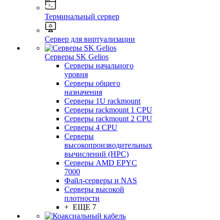
Терминальный сервер
Сервер для виртуализации
Серверы SK Gelios
Серверы начального
уровня
Серверы общего
назначения
Серверы 1U rackmount
Серверы rackmount 1 CPU
Серверы rackmount 2 CPU
Серверы 4 CPU
Серверы
высокопроизводительных
вычислений (HPC)
Серверы AMD EPYC
7000
Файл-серверы и NAS
Серверы высокой
плотности
+ ЕЩЕ 7