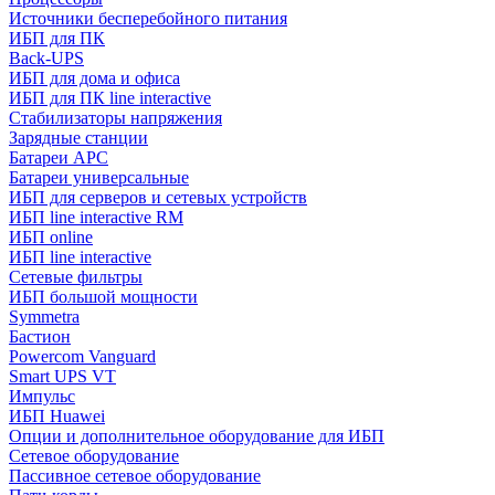
Источники бесперебойного питания
ИБП для ПК
Back-UPS
ИБП для дома и офиса
ИБП для ПК linе interactive
Стабилизаторы напряжения
Зарядные станции
Батареи APC
Батареи универсальные
ИБП для серверов и сетевых устройств
ИБП line interactive RM
ИБП online
ИБП linе interactive
Сетевые фильтры
ИБП большой мощности
Symmetra
Бастион
Powercom Vanguard
Smart UPS VT
Импульс
ИБП Huawei
Опции и дополнительное оборудование для ИБП
Сетевое оборудование
Пассивное сетевое оборудование