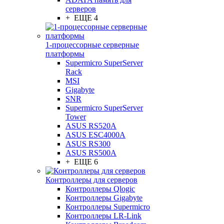
серверов
+ ЕЩЕ 4
1-процессорные серверные
платформы
Supermicro SuperServer
Rack
MSI
Gigabyte
SNR
Supermicro SuperServer
Tower
ASUS RS520A
ASUS ESC4000A
ASUS RS300
ASUS RS500A
+ ЕЩЕ 6
Контроллеры для серверов
Контроллеры Qlogic
Контроллеры Gigabyte
Контроллеры Supermicro
Контроллеры LR-Link