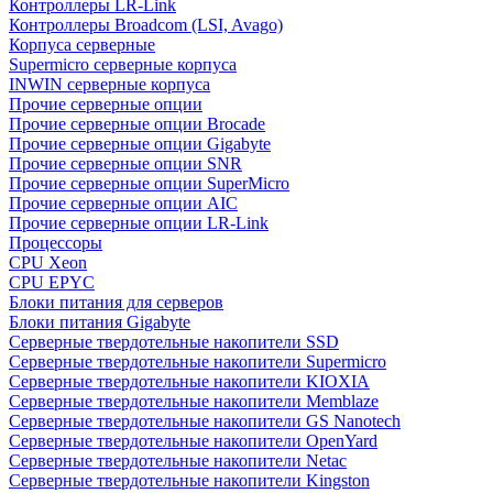
Контроллеры LR-Link
Контроллеры Broadcom (LSI, Avago)
Корпуса серверные
Supermicro серверные корпуса
INWIN серверные корпуса
Прочие серверные опции
Прочие серверные опции Brocade
Прочие серверные опции Gigabyte
Прочие серверные опции SNR
Прочие серверные опции SuperMicro
Прочие серверные опции AIC
Прочие серверные опции LR-Link
Процессоры
CPU Xeon
CPU EPYC
Блоки питания для серверов
Блоки питания Gigabyte
Серверные твердотельные накопители SSD
Cерверные твердотельные накопители Supermicro
Cерверные твердотельные накопители KIOXIA
Cерверные твердотельные накопители Memblaze
Cерверные твердотельные накопители GS Nanotech
Серверные твердотельные накопители OpenYard
Серверные твердотельные накопители Netac
Cерверные твердотельные накопители Kingston