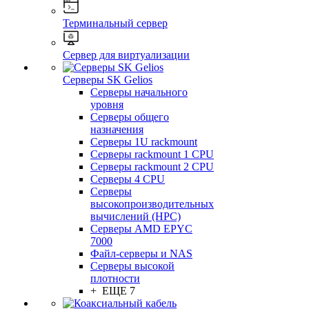
Терминальный сервер
Сервер для виртуализации
Серверы SK Gelios
Серверы начального
уровня
Серверы общего
назначения
Серверы 1U rackmount
Серверы rackmount 1 CPU
Серверы rackmount 2 CPU
Серверы 4 CPU
Серверы
высокопроизводительных
вычислений (HPC)
Серверы AMD EPYC
7000
Файл-серверы и NAS
Серверы высокой
плотности
+ ЕЩЕ 7