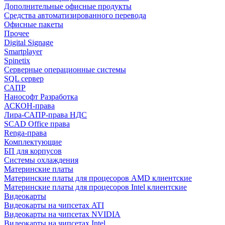
Дополнительные офисные продукты
Средства автоматизированного перевода
Офисные пакеты
Прочее
Digital Signage
Smartplayer
Spinetix
Серверные операционные системы
SQL сервер
САПР
Нанософт Разработка
АСКОН-права
Лира-САПР-права НДС
SCAD Office права
Renga-права
Комплектующие
БП для корпусов
Системы охлаждения
Материнские платы
Материнские платы для процесоров AMD клиентские
Материнские платы для процесоров Intel клиентские
Видеокарты
Видеокарты на чипсетах ATI
Видеокарты на чипсетах NVIDIA
Видеокарты на чипсетах Intel