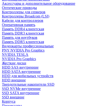
Аксессуары и дополнительное оборудование
Оптические приводы
Контроллеры для серверов
Контроллеры Broadcom (LSI)
Кабели для контроллеров
Оперативная память
Память DDR4 клиентская
Память DDR3 клиентская
Память для ноутбуков
Память DDR5 клиентская
Видеокарты профессиональные
PNY NVIDIA Pro Graphics
NVIDIA TESLA
NVIDIA Pro Graphics
Жесткие диски
HDD SAS внутренние
HDD SATA внутренние
HDD для мобильных устройств
HDD внешние
Твердотельные накопители SSD
SSD NVMe внутренние
SSD SATA внутренние
SSD внешние
Корпуса
Процессоры