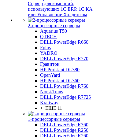
Сервер для компаний,
использующих 1C:ERP, 1С:КА
или Управление Холдингом
2-процессорные серверы
Aquarius T50
QTECH
DELL PowerEdge R660
Fplus
YADRO
DELL PowerEdge R770
Гравитон
HP ProLiant DL380
OpenYard
HP ProLiant DL360
DELL PowerEdge R760
Norsi-Trans
DELL PowerEdge R7725
Kraftway
+ ЕЩЕ 11
1-процессорные серверы
DELL PowerEdge R360
DELL PowerEdge R250
DELL PowerEdge R260