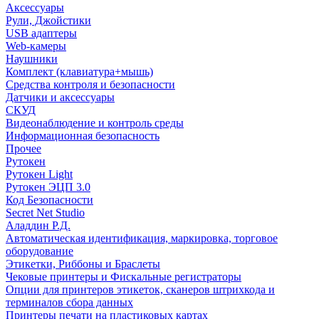
Аксессуары
Рули, Джойстики
USB адаптеры
Web-камеры
Наушники
Комплект (клавиатура+мышь)
Средства контроля и безопасности
Датчики и аксессуары
СКУД
Видеонаблюдение и контроль среды
Информационная безопасность
Прочее
Рутокен
Рутокен Light
Рутокен ЭЦП 3.0
Код Безопасности
Secret Net Studio
Аладдин Р.Д.
Автоматическая идентификация, маркировка, торговое
оборудование
Этикетки, Риббоны и Браслеты
Чековые принтеры и Фискальные регистраторы
Опции для принтеров этикеток, сканеров штрихкода и
терминалов сбора данных
Принтеры печати на пластиковых картах