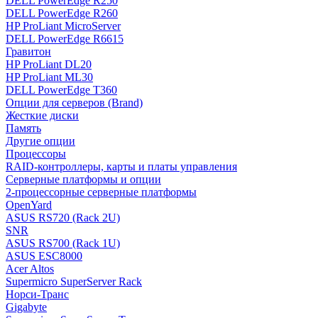
DELL PowerEdge R250
DELL PowerEdge R260
HP ProLiant MicroServer
DELL PowerEdge R6615
Гравитон
HP ProLiant DL20
HP ProLiant ML30
DELL PowerEdge T360
Опции для серверов (Brand)
Жесткие диски
Память
Другие опции
Процессоры
RAID-контроллеры, карты и платы управления
Серверные платформы и опции
2-процессорные серверные платформы
OpenYard
ASUS RS720 (Rack 2U)
SNR
ASUS RS700 (Rack 1U)
ASUS ESC8000
Acer Altos
Supermicro SuperServer Rack
Норси-Транс
Gigabyte