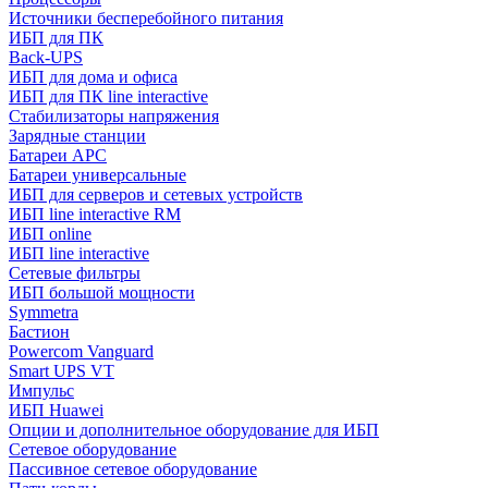
Источники бесперебойного питания
ИБП для ПК
Back-UPS
ИБП для дома и офиса
ИБП для ПК linе interactive
Стабилизаторы напряжения
Зарядные станции
Батареи APC
Батареи универсальные
ИБП для серверов и сетевых устройств
ИБП line interactive RM
ИБП online
ИБП linе interactive
Сетевые фильтры
ИБП большой мощности
Symmetra
Бастион
Powercom Vanguard
Smart UPS VT
Импульс
ИБП Huawei
Опции и дополнительное оборудование для ИБП
Сетевое оборудование
Пассивное сетевое оборудование