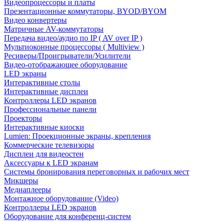
Видеопроцессоры и платы
Презентационные коммутаторы, BYOD/BYOM
Видео конвертеры
Матричные AV-коммутаторы
Передача видео/аудио по IP ( AV over IP )
Мультиоконные процессоры ( Multiview )
Ресиверы/Проигрыватели/Усилители
Видео-отображающее оборудование
LED экраны
Интерактивные столы
Интерактивные дисплеи
Контроллеры LED экранов
Профессиональные панели
Проекторы
Интерактивные киоски
Lumien: Проекционные экраны, крепления
Коммерческие телевизоры
Дисплеи для видеостен
Аксессуары к LED экранам
Системы бронирования переговорных и рабочих мест
Микшеры
Медиаплееры
Монтажное оборудование (Video)
Контроллеры LED экранов
Оборудование для конференц-систем