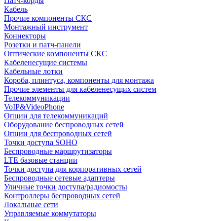
Патч-корды
Кабель
Прочие компоненты СКС
Монтажный инструмент
Коннекторы
Розетки и патч-панели
Оптические компоненты СКС
Кабеленесущие системы
Кабельные лотки
Короба, плинтуса, компоненты для монтажа
Прочие элементы для кабеленесущих систем
Телекоммуникации
VoIP&VideoPhone
Опции для телекоммуникаций
Оборудование беспроводных сетей
Опции для беспроводных сетей
Точки доступа SOHO
Беспроводные маршрутизаторы
LTE базовые станции
Точки доступа для корпоративных сетей
Беспроводные сетевые адаптеры
Уличные точки доступа/радиомосты
Контроллеры беспроводных сетей
Локальные сети
Управляемые коммутаторы