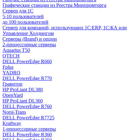
Графические станции из Реестра Минпромторга
Сервер для 1С
5-10 пользователей
до 100 пользователей
Сервер для компаний, использующих 1C:ERP, 1С:КА или
Управление Холдингом
Серверы (Brand) и опции
2-процессорные серверы
Aquarius T50
QTECH
DELL PowerEdge R660
Fplus
YADRO
DELL PowerEdge R770
Гравитон
HP ProLiant DL380
OpenYard
HP ProLiant DL360
DELL PowerEdge R760
Norsi-Trans
DELL PowerEdge R7725
Kraftway
1-процессорные серверы
DELL PowerEdge R360