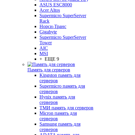
ASUS ESC8000
Acer Altos
Supermicro SuperServer
Rack
Норси-Транс
Gigabyte
Supermicro SuperServer
Tower
AIC
MSI
+ ЕЩЕ 9
Память для серверов
Kingston память для
серверов
Supermicro память для
серверов
Hynix память для
серверов
ТМИ память для серверов
Micron память для
серверов
Samsung память для
серверов
ADATA память для