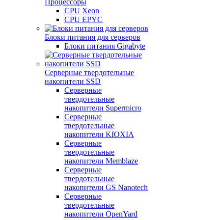
Процессоры
CPU Xeon
CPU EPYC
Блоки питания для серверов
Блоки питания Gigabyte
Серверные твердотельные
накопители SSD
Cерверные
твердотельные
накопители Supermicro
Cерверные
твердотельные
накопители KIOXIA
Cерверные
твердотельные
накопители Memblaze
Cерверные
твердотельные
накопители GS Nanotech
Серверные
твердотельные
накопители OpenYard