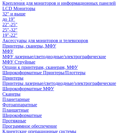
Крепления для мониторов и информационных панелей
LCD Мониторы
32" и выше
до 19"
22"-25"
25"-32"
19"-22"
Аксессуары для мониторов и телевизоров
Принтеры, сканеры, МФУ
МФУ
МФУ лазерные/светодиодные/электрографические
МФУ Струйные
Опции к принтерам, сканерам, МФУ
Широкоформатные Принтеры/Плоттеры
Принтеры
Принтеры лазерные/светодиодные/электрографические
Широкоформатные МФУ
Сканеры
Планетарные
Фотоаппаратные
Планшетные
Широкоформатные
Протяжные
Программное обеспечение
Клиентские операционные системы