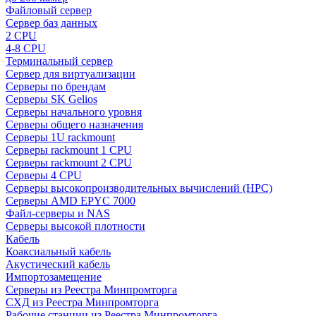
Файловый сервер
Сервер баз данных
2 CPU
4-8 CPU
Терминальный сервер
Сервер для виртуализации
Серверы по брендам
Серверы SK Gelios
Серверы начального уровня
Серверы общего назначения
Серверы 1U rackmount
Серверы rackmount 1 CPU
Серверы rackmount 2 CPU
Серверы 4 CPU
Серверы высокопроизводительных вычислений (HPC)
Серверы AMD EPYC 7000
Файл-серверы и NAS
Серверы высокой плотности
Кабель
Коаксиальный кабель
Акустический кабель
Импортозамещение
Серверы из Реестра Минпромторга
СХД из Реестра Минпромторга
Рабочие станции из Реестра Минпромторга