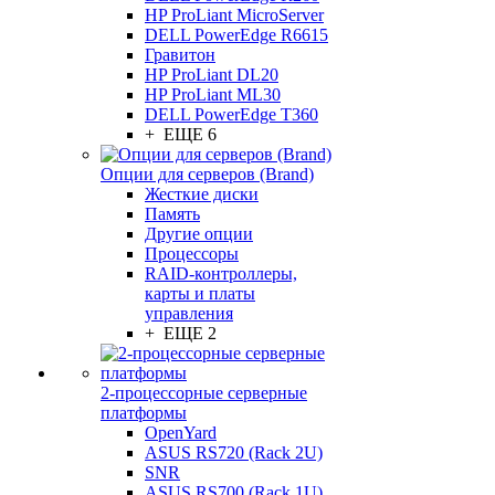
HP ProLiant MicroServer
DELL PowerEdge R6615
Гравитон
HP ProLiant DL20
HP ProLiant ML30
DELL PowerEdge T360
+ ЕЩЕ 6
Опции для серверов (Brand)
Жесткие диски
Память
Другие опции
Процессоры
RAID-контроллеры,
карты и платы
управления
+ ЕЩЕ 2
2-процессорные серверные
платформы
OpenYard
ASUS RS720 (Rack 2U)
SNR
ASUS RS700 (Rack 1U)