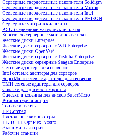
Cерверные твердотельные накопители Solidigm
Cерверные твердотельные накопители Micron
Cерверные твердотельные накопители Intel
Cерверные твердотельные накопители PHISON
Серверные материнские платы
ASUS серверные материнские платы
Supermicro серверные материнские платы
Жесткие диски Enterprise
Жесткие диски серверные WD Enterprise
Жесткие диски OpenYard
Жесткие диски серверные Toshiba Enterprise
Жесткие диски серверные Seagate Enterprise
Сетевые адаптеры для серверов
Intel сетевые адаптеры для серверов
SuperMicro сетевые адаптеры для серверов
ТМИ сетевые адаптеры для серверов
Салазки для дисков и корзины
Салазки и корзины для дисков SuperMicro
Компьютеры и опции
Тонкие клиенты
HP Compaq
Настольные компьютеры
ПК DELL OptiPlex, Vostro
Экономичная серия
Рабочие станции