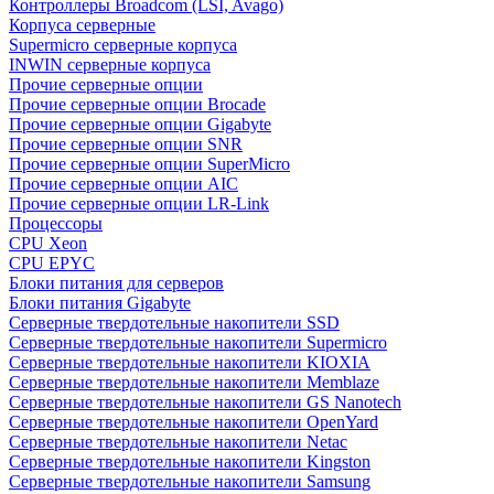
Контроллеры Broadcom (LSI, Avago)
Корпуса серверные
Supermicro серверные корпуса
INWIN серверные корпуса
Прочие серверные опции
Прочие серверные опции Brocade
Прочие серверные опции Gigabyte
Прочие серверные опции SNR
Прочие серверные опции SuperMicro
Прочие серверные опции AIC
Прочие серверные опции LR-Link
Процессоры
CPU Xeon
CPU EPYC
Блоки питания для серверов
Блоки питания Gigabyte
Серверные твердотельные накопители SSD
Cерверные твердотельные накопители Supermicro
Cерверные твердотельные накопители KIOXIA
Cерверные твердотельные накопители Memblaze
Cерверные твердотельные накопители GS Nanotech
Серверные твердотельные накопители OpenYard
Серверные твердотельные накопители Netac
Cерверные твердотельные накопители Kingston
Cерверные твердотельные накопители Samsung