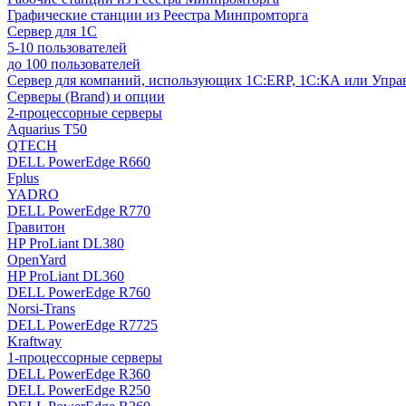
Графические станции из Реестра Минпромторга
Сервер для 1С
5-10 пользователей
до 100 пользователей
Сервер для компаний, использующих 1C:ERP, 1С:КА или Упр
Серверы (Brand) и опции
2-процессорные серверы
Aquarius T50
QTECH
DELL PowerEdge R660
Fplus
YADRO
DELL PowerEdge R770
Гравитон
HP ProLiant DL380
OpenYard
HP ProLiant DL360
DELL PowerEdge R760
Norsi-Trans
DELL PowerEdge R7725
Kraftway
1-процессорные серверы
DELL PowerEdge R360
DELL PowerEdge R250