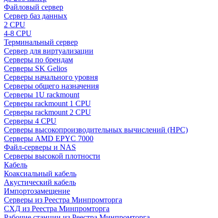
Файловый сервер
Сервер баз данных
2 CPU
4-8 CPU
Терминальный сервер
Сервер для виртуализации
Серверы по брендам
Серверы SK Gelios
Серверы начального уровня
Серверы общего назначения
Серверы 1U rackmount
Серверы rackmount 1 CPU
Серверы rackmount 2 CPU
Серверы 4 CPU
Серверы высокопроизводительных вычислений (HPC)
Серверы AMD EPYC 7000
Файл-серверы и NAS
Серверы высокой плотности
Кабель
Коаксиальный кабель
Акустический кабель
Импортозамещение
Серверы из Реестра Минпромторга
СХД из Реестра Минпромторга
Рабочие станции из Реестра Минпромторга