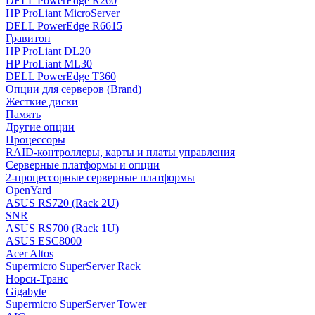
DELL PowerEdge R260
HP ProLiant MicroServer
DELL PowerEdge R6615
Гравитон
HP ProLiant DL20
HP ProLiant ML30
DELL PowerEdge T360
Опции для серверов (Brand)
Жесткие диски
Память
Другие опции
Процессоры
RAID-контроллеры, карты и платы управления
Серверные платформы и опции
2-процессорные серверные платформы
OpenYard
ASUS RS720 (Rack 2U)
SNR
ASUS RS700 (Rack 1U)
ASUS ESC8000
Acer Altos
Supermicro SuperServer Rack
Норси-Транс
Gigabyte
Supermicro SuperServer Tower