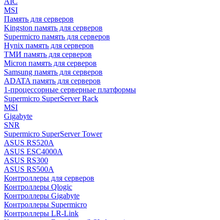
AIC
MSI
Память для серверов
Kingston память для серверов
Supermicro память для серверов
Hynix память для серверов
ТМИ память для серверов
Micron память для серверов
Samsung память для серверов
ADATA память для серверов
1-процессорные серверные платформы
Supermicro SuperServer Rack
MSI
Gigabyte
SNR
Supermicro SuperServer Tower
ASUS RS520A
ASUS ESC4000A
ASUS RS300
ASUS RS500A
Контроллеры для серверов
Контроллеры Qlogic
Контроллеры Gigabyte
Контроллеры Supermicro
Контроллеры LR-Link