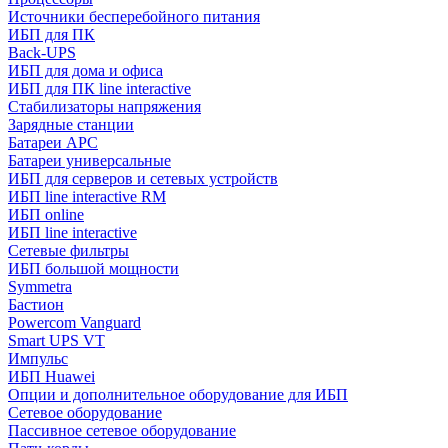
Источники бесперебойного питания
ИБП для ПК
Back-UPS
ИБП для дома и офиса
ИБП для ПК linе interactive
Стабилизаторы напряжения
Зарядные станции
Батареи APC
Батареи универсальные
ИБП для серверов и сетевых устройств
ИБП line interactive RM
ИБП online
ИБП linе interactive
Сетевые фильтры
ИБП большой мощности
Symmetra
Бастион
Powercom Vanguard
Smart UPS VT
Импульс
ИБП Huawei
Опции и дополнительное оборудование для ИБП
Сетевое оборудование
Пассивное сетевое оборудование