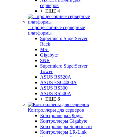
серверов
+ ЕЩЕ 4
1-процессорные серверные
платформы
Supermicro SuperServer
Rack
MSI
Gigabyte
SNR
Supermicro SuperServer
Tower
ASUS RS520A
ASUS ESC4000A
ASUS RS300
ASUS RS500A
+ ЕЩЕ 6
Контроллеры для серверов
Контроллеры Qlogic
Контроллеры Gigabyte
Контроллеры Supermicro
Контроллеры LR-Link