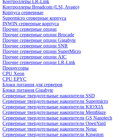
Контроллеры LR-Link
Контроллеры Broadcom (LSI, Avago)
Корпуса серверные
Supermicro серверные корпуса
INWIN серверные корпуса
Прочие серверные опции
Прочие серверные опции Brocade
Прочие серверные опции Gigabyte
Прочие серверные опции SNR
Прочие серверные опции SuperMicro
Прочие серверные опции AIC
Прочие серверные опции LR-Link
Процессоры
CPU Xeon
CPU EPYC
Блоки питания для серверов
Блоки питания Gigabyte
Серверные твердотельные накопители SSD
Cерверные твердотельные накопители Supermicro
Cерверные твердотельные накопители KIOXIA
Cерверные твердотельные накопители Memblaze
Cерверные твердотельные накопители GS Nanotech
Серверные твердотельные накопители OpenYard
Серверные твердотельные накопители Netac
Cерверные твердотельные накопители Kingston