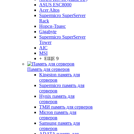
ASUS ESC8000
Acer Altos
Supermicro SuperServer
Rack
Норси-Транс
Gigabyte
Supermicro SuperServer
Tower
AIC
MSI
+ ЕЩЕ 9
Память для серверов
Kingston память для
серверов
Supermicro память для
серверов
Hynix память для
серверов
ТМИ память для серверов
Micron память для
серверов
Samsung память для
серверов
ADATA память для