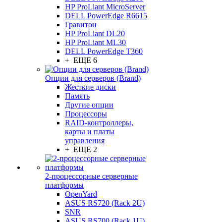
HP ProLiant MicroServer
DELL PowerEdge R6615
Гравитон
HP ProLiant DL20
HP ProLiant ML30
DELL PowerEdge T360
+ ЕЩЕ 6
Опции для серверов (Brand)
Жесткие диски
Память
Другие опции
Процессоры
RAID-контроллеры,
карты и платы
управления
+ ЕЩЕ 2
2-процессорные серверные
платформы
OpenYard
ASUS RS720 (Rack 2U)
SNR
ASUS RS700 (Rack 1U)