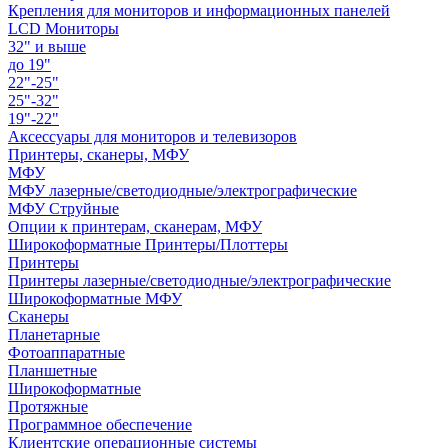
Крепления для мониторов и информационных панелей
LCD Мониторы
32" и выше
до 19"
22"-25"
25"-32"
19"-22"
Аксессуары для мониторов и телевизоров
Принтеры, сканеры, МФУ
МФУ
МФУ лазерные/светодиодные/электрографические
МФУ Струйные
Опции к принтерам, сканерам, МФУ
Широкоформатные Принтеры/Плоттеры
Принтеры
Принтеры лазерные/светодиодные/электрографические
Широкоформатные МФУ
Сканеры
Планетарные
Фотоаппаратные
Планшетные
Широкоформатные
Протяжные
Программное обеспечение
Клиентские операционные системы