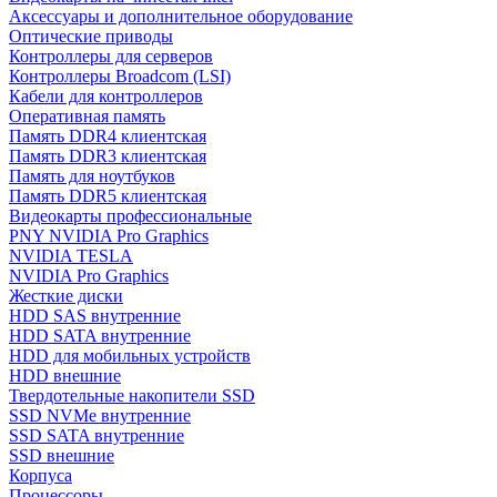
Аксессуары и дополнительное оборудование
Оптические приводы
Контроллеры для серверов
Контроллеры Broadcom (LSI)
Кабели для контроллеров
Оперативная память
Память DDR4 клиентская
Память DDR3 клиентская
Память для ноутбуков
Память DDR5 клиентская
Видеокарты профессиональные
PNY NVIDIA Pro Graphics
NVIDIA TESLA
NVIDIA Pro Graphics
Жесткие диски
HDD SAS внутренние
HDD SATA внутренние
HDD для мобильных устройств
HDD внешние
Твердотельные накопители SSD
SSD NVMe внутренние
SSD SATA внутренние
SSD внешние
Корпуса
Процессоры