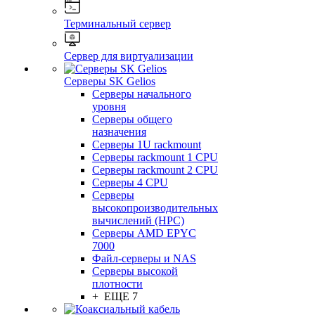
Терминальный сервер
Сервер для виртуализации
Серверы SK Gelios
Серверы начального
уровня
Серверы общего
назначения
Серверы 1U rackmount
Серверы rackmount 1 CPU
Серверы rackmount 2 CPU
Серверы 4 CPU
Серверы
высокопроизводительных
вычислений (HPC)
Серверы AMD EPYC
7000
Файл-серверы и NAS
Серверы высокой
плотности
+ ЕЩЕ 7