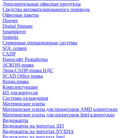
Дополнительные офисные продукты
Средства автоматизированного перевода
Офисные пакеты
Прочее
Digital Signage
Smartplayer
Spinetix
Серверные операционные системы
SQL сервер
САПР
Нанософт Разработка
АСКОН-права
Лира-САПР-права НДС
SCAD Office права
Renga-права
Комплектующие
БП для корпусов
Системы охлаждения
Материнские платы
Материнские платы для процесоров AMD клиентские
Материнские платы для процесоров Intel клиентские
Видеокарты
Видеокарты на чипсетах ATI
Видеокарты на чипсетах NVIDIA
Видеокарты на чипсетах Intel