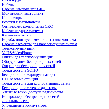
Патч-корды
Кабель
Прочие компоненты СКС
Монтажный инструмент
Коннекторы
Розетки и патч-панели
Оптические компоненты СКС
Кабеленесущие системы
Кабельные лотки
Короба, плинтуса, компоненты для монтажа
Прочие элементы для кабеленесущих систем
Телекоммуникации
VoIP&VideoPhone
Опции для телекоммуникаций
Оборудование беспроводных сетей
Опции для беспроводных сетей
Точки доступа SOHO
Беспроводные маршрутизаторы
LTE базовые станции
Точки доступа для корпоративных сетей
Беспроводные сетевые адаптеры
Уличные точки доступа/радиомосты
Контроллеры беспроводных сетей
Локальные сети
Управляемые коммутаторы