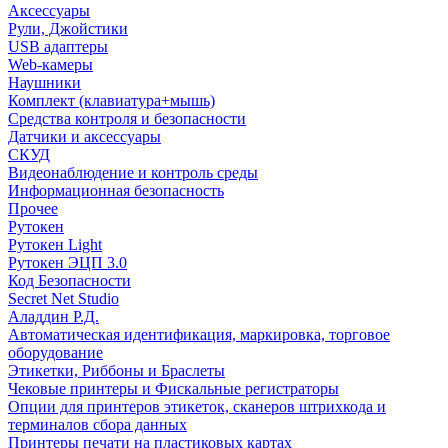
Аксессуары
Рули, Джойстики
USB адаптеры
Web-камеры
Наушники
Комплект (клавиатура+мышь)
Средства контроля и безопасности
Датчики и аксессуары
СКУД
Видеонаблюдение и контроль среды
Информационная безопасность
Прочее
Рутокен
Рутокен Light
Рутокен ЭЦП 3.0
Код Безопасности
Secret Net Studio
Аладдин Р.Д.
Автоматическая идентификация, маркировка, торговое
оборудование
Этикетки, Риббоны и Браслеты
Чековые принтеры и Фискальные регистраторы
Опции для принтеров этикеток, сканеров штрихкода и
терминалов сбора данных
Принтеры печати на пластиковых картах