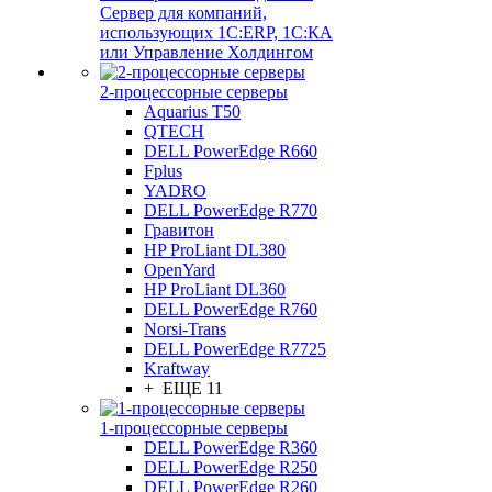
Сервер для компаний,
использующих 1C:ERP, 1С:КА
или Управление Холдингом
2-процессорные серверы
Aquarius T50
QTECH
DELL PowerEdge R660
Fplus
YADRO
DELL PowerEdge R770
Гравитон
HP ProLiant DL380
OpenYard
HP ProLiant DL360
DELL PowerEdge R760
Norsi-Trans
DELL PowerEdge R7725
Kraftway
+ ЕЩЕ 11
1-процессорные серверы
DELL PowerEdge R360
DELL PowerEdge R250
DELL PowerEdge R260