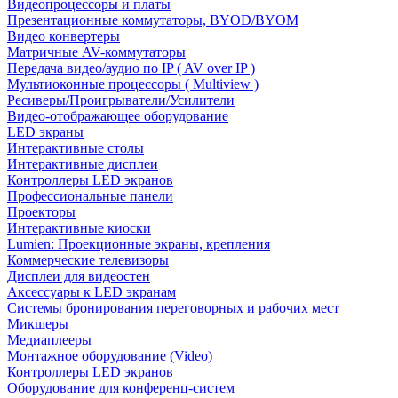
Видеопроцессоры и платы
Презентационные коммутаторы, BYOD/BYOM
Видео конвертеры
Матричные AV-коммутаторы
Передача видео/аудио по IP ( AV over IP )
Мультиоконные процессоры ( Multiview )
Ресиверы/Проигрыватели/Усилители
Видео-отображающее оборудование
LED экраны
Интерактивные столы
Интерактивные дисплеи
Контроллеры LED экранов
Профессиональные панели
Проекторы
Интерактивные киоски
Lumien: Проекционные экраны, крепления
Коммерческие телевизоры
Дисплеи для видеостен
Аксессуары к LED экранам
Системы бронирования переговорных и рабочих мест
Микшеры
Медиаплееры
Монтажное оборудование (Video)
Контроллеры LED экранов
Оборудование для конференц-систем