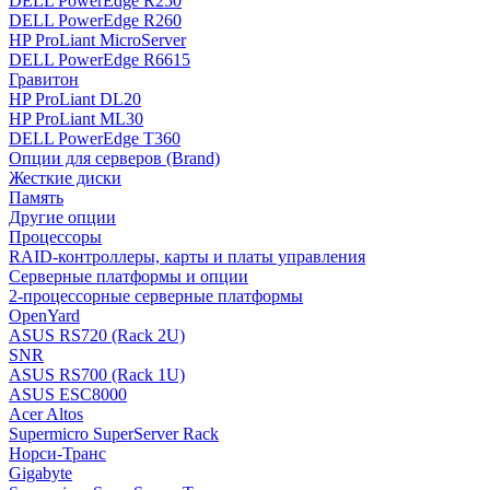
DELL PowerEdge R250
DELL PowerEdge R260
HP ProLiant MicroServer
DELL PowerEdge R6615
Гравитон
HP ProLiant DL20
HP ProLiant ML30
DELL PowerEdge T360
Опции для серверов (Brand)
Жесткие диски
Память
Другие опции
Процессоры
RAID-контроллеры, карты и платы управления
Серверные платформы и опции
2-процессорные серверные платформы
OpenYard
ASUS RS720 (Rack 2U)
SNR
ASUS RS700 (Rack 1U)
ASUS ESC8000
Acer Altos
Supermicro SuperServer Rack
Норси-Транс
Gigabyte