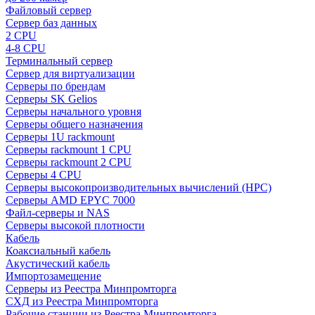
Файловый сервер
Сервер баз данных
2 CPU
4-8 CPU
Терминальный сервер
Сервер для виртуализации
Серверы по брендам
Серверы SK Gelios
Серверы начального уровня
Серверы общего назначения
Серверы 1U rackmount
Серверы rackmount 1 CPU
Серверы rackmount 2 CPU
Серверы 4 CPU
Серверы высокопроизводительных вычислений (HPC)
Серверы AMD EPYC 7000
Файл-серверы и NAS
Серверы высокой плотности
Кабель
Коаксиальный кабель
Акустический кабель
Импортозамещение
Серверы из Реестра Минпромторга
СХД из Реестра Минпромторга
Рабочие станции из Реестра Минпромторга