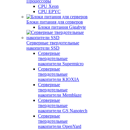
Процессоры
CPU Xeon
CPU EPYC
Блоки питания для серверов
Блоки питания Gigabyte
Серверные твердотельные
накопители SSD
Cерверные
твердотельные
накопители Supermicro
Cерверные
твердотельные
накопители KIOXIA
Cерверные
твердотельные
накопители Memblaze
Cерверные
твердотельные
накопители GS Nanotech
Серверные
твердотельные
накопители OpenYard