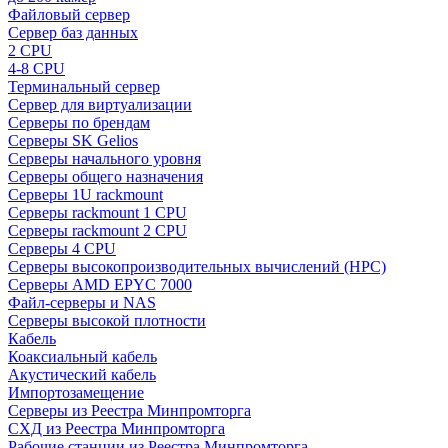
Файловый сервер
Сервер баз данных
2 CPU
4-8 CPU
Терминальный сервер
Сервер для виртуализации
Серверы по брендам
Серверы SK Gelios
Серверы начального уровня
Серверы общего назначения
Серверы 1U rackmount
Серверы rackmount 1 CPU
Серверы rackmount 2 CPU
Серверы 4 CPU
Серверы высокопроизводительных вычислений (HPC)
Серверы AMD EPYC 7000
Файл-серверы и NAS
Серверы высокой плотности
Кабель
Коаксиальный кабель
Акустический кабель
Импортозамещение
Серверы из Реестра Минпромторга
СХД из Реестра Минпромторга
Рабочие станции из Реестра Минпромторга