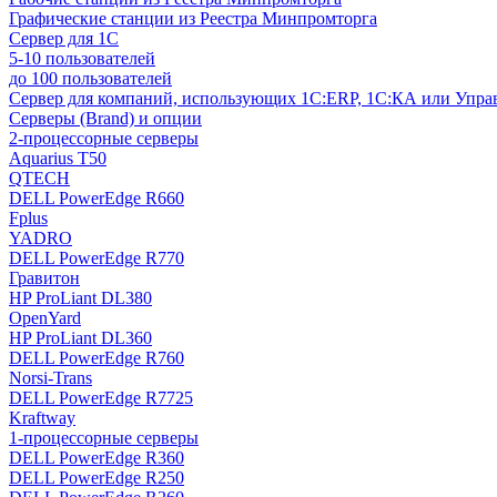
Графические станции из Реестра Минпромторга
Сервер для 1С
5-10 пользователей
до 100 пользователей
Сервер для компаний, использующих 1C:ERP, 1С:КА или Упр
Серверы (Brand) и опции
2-процессорные серверы
Aquarius T50
QTECH
DELL PowerEdge R660
Fplus
YADRO
DELL PowerEdge R770
Гравитон
HP ProLiant DL380
OpenYard
HP ProLiant DL360
DELL PowerEdge R760
Norsi-Trans
DELL PowerEdge R7725
Kraftway
1-процессорные серверы
DELL PowerEdge R360
DELL PowerEdge R250