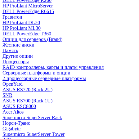
DELL PowerEdge R260
HP ProLiant MicroServer
DELL PowerEdge R6615
Гравитон
HP ProLiant DL20
HP ProLiant ML30
DELL PowerEdge T360
Опции для серверов (Brand)
Жесткие диски
Память
Другие опции
Процессоры
RAID-контроллеры, карты и платы управления
Серверные платформы и опции
2-процессорные серверные платформы
OpenYard
ASUS RS720 (Rack 2U)
SNR
ASUS RS700 (Rack 1U)
ASUS ESC8000
Acer Altos
Supermicro SuperServer Rack
Норси-Транс
Gigabyte
Supermicro SuperServer Tower