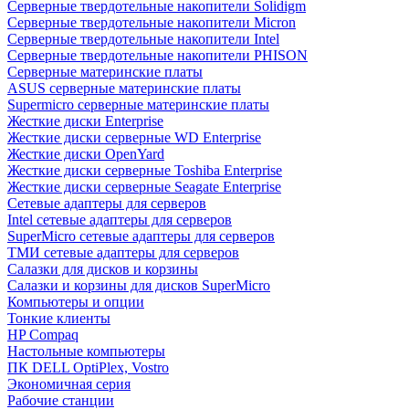
Cерверные твердотельные накопители Solidigm
Cерверные твердотельные накопители Micron
Cерверные твердотельные накопители Intel
Cерверные твердотельные накопители PHISON
Серверные материнские платы
ASUS серверные материнские платы
Supermicro серверные материнские платы
Жесткие диски Enterprise
Жесткие диски серверные WD Enterprise
Жесткие диски OpenYard
Жесткие диски серверные Toshiba Enterprise
Жесткие диски серверные Seagate Enterprise
Сетевые адаптеры для серверов
Intel сетевые адаптеры для серверов
SuperMicro сетевые адаптеры для серверов
ТМИ сетевые адаптеры для серверов
Салазки для дисков и корзины
Салазки и корзины для дисков SuperMicro
Компьютеры и опции
Тонкие клиенты
HP Compaq
Настольные компьютеры
ПК DELL OptiPlex, Vostro
Экономичная серия
Рабочие станции