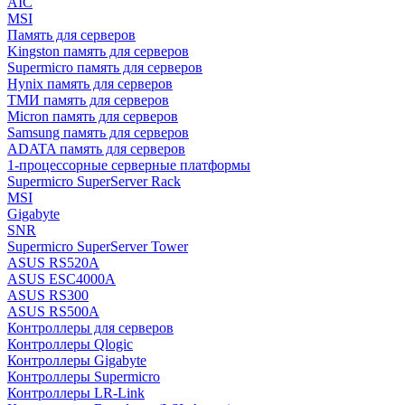
AIC
MSI
Память для серверов
Kingston память для серверов
Supermicro память для серверов
Hynix память для серверов
ТМИ память для серверов
Micron память для серверов
Samsung память для серверов
ADATA память для серверов
1-процессорные серверные платформы
Supermicro SuperServer Rack
MSI
Gigabyte
SNR
Supermicro SuperServer Tower
ASUS RS520A
ASUS ESC4000A
ASUS RS300
ASUS RS500A
Контроллеры для серверов
Контроллеры Qlogic
Контроллеры Gigabyte
Контроллеры Supermicro
Контроллеры LR-Link