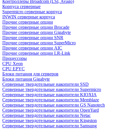
Контроллеры Broadcom (LSI, Avago)
Корпуса серверные
Supermicro серверные корпуса
INWIN серверные корпуса
Прочие серверные опции
Прочие серверные опции Brocade
Прочие серверные опции Gigabyte
Прочие серверные опции SNR
Прочие серверные опции SuperMicro
Прочие серверные опции AIC
Прочие серверные опции LR-Link
Процессоры
CPU Xeon
CPU EPYC
Блоки питания для серверов
Блоки питания Gigabyte
Серверные твердотельные накопители SSD
Cерверные твердотельные накопители Supermicro
Cерверные твердотельные накопители KIOXIA
Cерверные твердотельные накопители Memblaze
Cерверные твердотельные накопители GS Nanotech
Серверные твердотельные накопители OpenYard
Серверные твердотельные накопители Netac
Cерверные твердотельные накопители Kingston
Cерверные твердотельные накопители Samsung