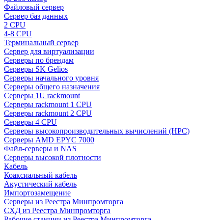
Файловый сервер
Сервер баз данных
2 CPU
4-8 CPU
Терминальный сервер
Сервер для виртуализации
Серверы по брендам
Серверы SK Gelios
Серверы начального уровня
Серверы общего назначения
Серверы 1U rackmount
Серверы rackmount 1 CPU
Серверы rackmount 2 CPU
Серверы 4 CPU
Серверы высокопроизводительных вычислений (HPC)
Серверы AMD EPYC 7000
Файл-серверы и NAS
Серверы высокой плотности
Кабель
Коаксиальный кабель
Акустический кабель
Импортозамещение
Серверы из Реестра Минпромторга
СХД из Реестра Минпромторга
Рабочие станции из Реестра Минпромторга