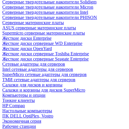
Cерверные твердотельные накопители Solidigm
Cерверные твердотельные накопители Micron
Cерверные твердотельные накопители Intel
Cерверные твердотельные накопители PHISON
Серверные материнские платы
ASUS серверные материнские платы
Supermicro серверные материнские платы
Жесткие диски Enterprise
Жесткие диски серверные WD Enterprise
Жесткие диски OpenYard
Жесткие диски серверные Toshiba Enterprise
Жесткие диски серверные Seagate Enterprise
Сетевые адаптеры для серверов
Intel сетевые адаптеры для серверов
SuperMicro сетевые адаптеры для серверов
ТМИ сетевые адаптеры для серверов
Салазки для дисков и корзины
Салазки и корзины для дисков SuperMicro
Компьютеры и опции
Тонкие клиенты
HP Compaq
Настольные компьютеры
ПК DELL OptiPlex, Vostro
Экономичная серия
Рабочие станции