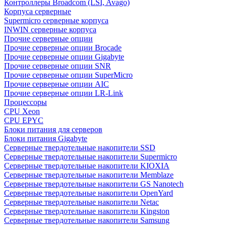
Контроллеры Broadcom (LSI, Avago)
Корпуса серверные
Supermicro серверные корпуса
INWIN серверные корпуса
Прочие серверные опции
Прочие серверные опции Brocade
Прочие серверные опции Gigabyte
Прочие серверные опции SNR
Прочие серверные опции SuperMicro
Прочие серверные опции AIC
Прочие серверные опции LR-Link
Процессоры
CPU Xeon
CPU EPYC
Блоки питания для серверов
Блоки питания Gigabyte
Серверные твердотельные накопители SSD
Cерверные твердотельные накопители Supermicro
Cерверные твердотельные накопители KIOXIA
Cерверные твердотельные накопители Memblaze
Cерверные твердотельные накопители GS Nanotech
Серверные твердотельные накопители OpenYard
Серверные твердотельные накопители Netac
Cерверные твердотельные накопители Kingston
Cерверные твердотельные накопители Samsung