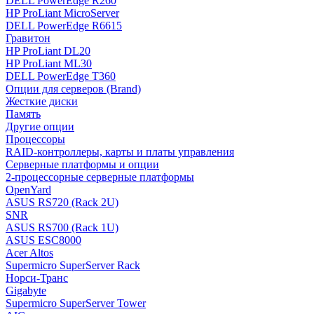
DELL PowerEdge R260
HP ProLiant MicroServer
DELL PowerEdge R6615
Гравитон
HP ProLiant DL20
HP ProLiant ML30
DELL PowerEdge T360
Опции для серверов (Brand)
Жесткие диски
Память
Другие опции
Процессоры
RAID-контроллеры, карты и платы управления
Серверные платформы и опции
2-процессорные серверные платформы
OpenYard
ASUS RS720 (Rack 2U)
SNR
ASUS RS700 (Rack 1U)
ASUS ESC8000
Acer Altos
Supermicro SuperServer Rack
Норси-Транс
Gigabyte
Supermicro SuperServer Tower