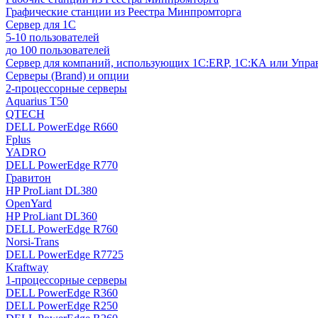
Графические станции из Реестра Минпромторга
Сервер для 1С
5-10 пользователей
до 100 пользователей
Сервер для компаний, использующих 1C:ERP, 1С:КА или Упр
Серверы (Brand) и опции
2-процессорные серверы
Aquarius T50
QTECH
DELL PowerEdge R660
Fplus
YADRO
DELL PowerEdge R770
Гравитон
HP ProLiant DL380
OpenYard
HP ProLiant DL360
DELL PowerEdge R760
Norsi-Trans
DELL PowerEdge R7725
Kraftway
1-процессорные серверы
DELL PowerEdge R360
DELL PowerEdge R250