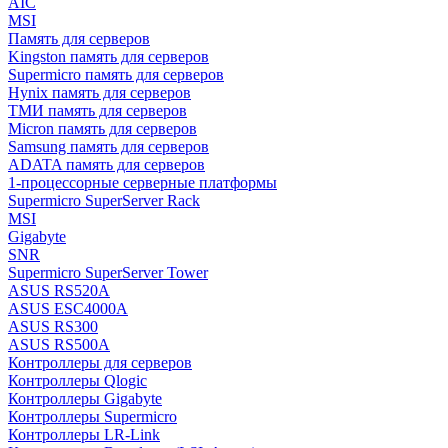
AIC
MSI
Память для серверов
Kingston память для серверов
Supermicro память для серверов
Hynix память для серверов
ТМИ память для серверов
Micron память для серверов
Samsung память для серверов
ADATA память для серверов
1-процессорные серверные платформы
Supermicro SuperServer Rack
MSI
Gigabyte
SNR
Supermicro SuperServer Tower
ASUS RS520A
ASUS ESC4000A
ASUS RS300
ASUS RS500A
Контроллеры для серверов
Контроллеры Qlogic
Контроллеры Gigabyte
Контроллеры Supermicro
Контроллеры LR-Link