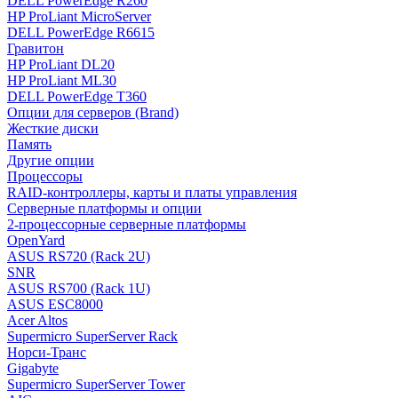
DELL PowerEdge R260
HP ProLiant MicroServer
DELL PowerEdge R6615
Гравитон
HP ProLiant DL20
HP ProLiant ML30
DELL PowerEdge T360
Опции для серверов (Brand)
Жесткие диски
Память
Другие опции
Процессоры
RAID-контроллеры, карты и платы управления
Серверные платформы и опции
2-процессорные серверные платформы
OpenYard
ASUS RS720 (Rack 2U)
SNR
ASUS RS700 (Rack 1U)
ASUS ESC8000
Acer Altos
Supermicro SuperServer Rack
Норси-Транс
Gigabyte
Supermicro SuperServer Tower