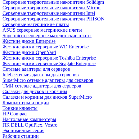
Cерверные твердотельные накопители Solidigm
Cерверные твердотельные накопители Micron
Cерверные твердотельные накопители Intel
Cерверные твердотельные накопители PHISON
Серверные материнские платы
ASUS серверные материнские платы
Supermicro серверные материнские платы
Жесткие диски Enterprise
Жесткие диски серверные WD Enterprise
Жесткие диски OpenYard
Жесткие диски серверные Toshiba Enterprise
Жесткие диски серверные Seagate Enterprise
Сетевые адаптеры для серверов
Intel сетевые адаптеры для серверов
SuperMicro сетевые адаптеры для серверов
ТМИ сетевые адаптеры для серверов
Салазки для дисков и корзины
Салазки и корзины для дисков SuperMicro
Компьютеры и опции
Тонкие клиенты
HP Compaq
Настольные компьютеры
ПК DELL OptiPlex, Vostro
Экономичная серия
Рабочие станции