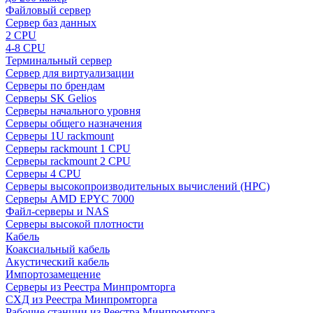
Файловый сервер
Сервер баз данных
2 CPU
4-8 CPU
Терминальный сервер
Сервер для виртуализации
Серверы по брендам
Серверы SK Gelios
Серверы начального уровня
Серверы общего назначения
Серверы 1U rackmount
Серверы rackmount 1 CPU
Серверы rackmount 2 CPU
Серверы 4 CPU
Серверы высокопроизводительных вычислений (HPC)
Серверы AMD EPYC 7000
Файл-серверы и NAS
Серверы высокой плотности
Кабель
Коаксиальный кабель
Акустический кабель
Импортозамещение
Серверы из Реестра Минпромторга
СХД из Реестра Минпромторга
Рабочие станции из Реестра Минпромторга