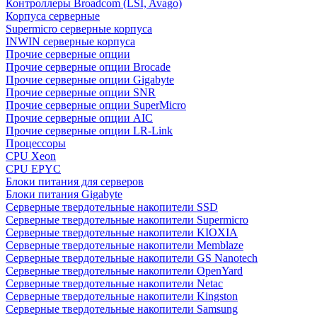
Контроллеры Broadcom (LSI, Avago)
Корпуса серверные
Supermicro серверные корпуса
INWIN серверные корпуса
Прочие серверные опции
Прочие серверные опции Brocade
Прочие серверные опции Gigabyte
Прочие серверные опции SNR
Прочие серверные опции SuperMicro
Прочие серверные опции AIC
Прочие серверные опции LR-Link
Процессоры
CPU Xeon
CPU EPYC
Блоки питания для серверов
Блоки питания Gigabyte
Серверные твердотельные накопители SSD
Cерверные твердотельные накопители Supermicro
Cерверные твердотельные накопители KIOXIA
Cерверные твердотельные накопители Memblaze
Cерверные твердотельные накопители GS Nanotech
Серверные твердотельные накопители OpenYard
Серверные твердотельные накопители Netac
Cерверные твердотельные накопители Kingston
Cерверные твердотельные накопители Samsung