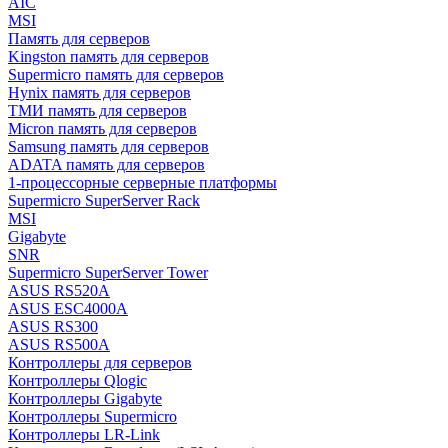
AIC
MSI
Память для серверов
Kingston память для серверов
Supermicro память для серверов
Hynix память для серверов
ТМИ память для серверов
Micron память для серверов
Samsung память для серверов
ADATA память для серверов
1-процессорные серверные платформы
Supermicro SuperServer Rack
MSI
Gigabyte
SNR
Supermicro SuperServer Tower
ASUS RS520A
ASUS ESC4000A
ASUS RS300
ASUS RS500A
Контроллеры для серверов
Контроллеры Qlogic
Контроллеры Gigabyte
Контроллеры Supermicro
Контроллеры LR-Link