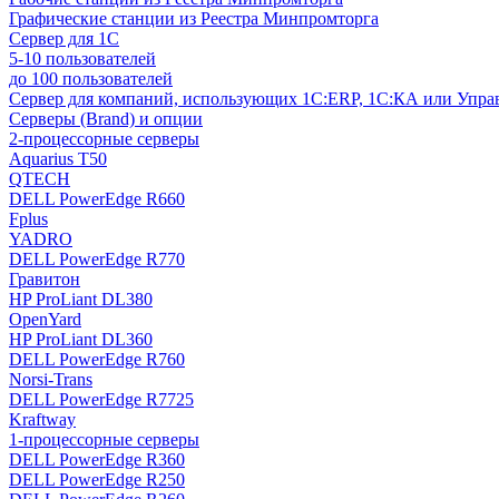
Графические станции из Реестра Минпромторга
Сервер для 1С
5-10 пользователей
до 100 пользователей
Сервер для компаний, использующих 1C:ERP, 1С:КА или Упр
Серверы (Brand) и опции
2-процессорные серверы
Aquarius T50
QTECH
DELL PowerEdge R660
Fplus
YADRO
DELL PowerEdge R770
Гравитон
HP ProLiant DL380
OpenYard
HP ProLiant DL360
DELL PowerEdge R760
Norsi-Trans
DELL PowerEdge R7725
Kraftway
1-процессорные серверы
DELL PowerEdge R360
DELL PowerEdge R250