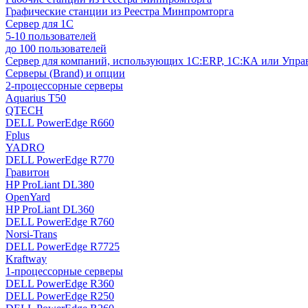
Графические станции из Реестра Минпромторга
Сервер для 1С
5-10 пользователей
до 100 пользователей
Сервер для компаний, использующих 1C:ERP, 1С:КА или Упр
Серверы (Brand) и опции
2-процессорные серверы
Aquarius T50
QTECH
DELL PowerEdge R660
Fplus
YADRO
DELL PowerEdge R770
Гравитон
HP ProLiant DL380
OpenYard
HP ProLiant DL360
DELL PowerEdge R760
Norsi-Trans
DELL PowerEdge R7725
Kraftway
1-процессорные серверы
DELL PowerEdge R360
DELL PowerEdge R250