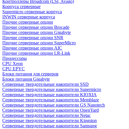
Контроллеры Broadcom (LSI, Avago)
Корпуса серверные
Supermicro серверные корпуса
INWIN серверные корпуса
Прочие серверные опции
Прочие серверные опции Brocade
Прочие серверные опции Gigabyte
Прочие серверные опции SNR
Прочие серверные опции SuperMicro
Прочие серверные опции AIC
Прочие серверные опции LR-Link
Процессоры
CPU Xeon
CPU EPYC
Блоки питания для серверов
Блоки питания Gigabyte
Серверные твердотельные накопители SSD
Cерверные твердотельные накопители Supermicro
Cерверные твердотельные накопители KIOXIA
Cерверные твердотельные накопители Memblaze
Cерверные твердотельные накопители GS Nanotech
Серверные твердотельные накопители OpenYard
Серверные твердотельные накопители Netac
Cерверные твердотельные накопители Kingston
Cерверные твердотельные накопители Samsung