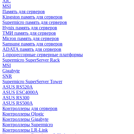
AIC
MSI
Память для серверов
Kingston память для серверов
Supermicro память для серверов
Hynix память для серверов
ТМИ память для серверов
Micron память для серверов
Samsung память для серверов
ADATA память для серверов
1-процессорные серверные платформы
Supermicro SuperServer Rack
MSI
Gigabyte
SNR
Supermicro SuperServer Tower
ASUS RS520A
ASUS ESC4000A
ASUS RS300
ASUS RS500A
Контроллеры для серверов
Контроллеры Qlogic
Контроллеры Gigabyte
Контроллеры Supermicro
Контроллеры LR-Link