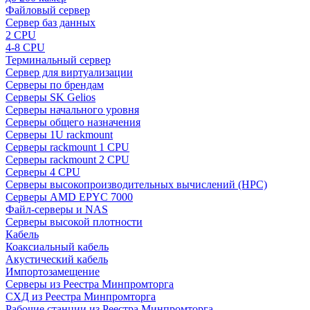
Файловый сервер
Сервер баз данных
2 CPU
4-8 CPU
Терминальный сервер
Сервер для виртуализации
Серверы по брендам
Серверы SK Gelios
Серверы начального уровня
Серверы общего назначения
Серверы 1U rackmount
Серверы rackmount 1 CPU
Серверы rackmount 2 CPU
Серверы 4 CPU
Серверы высокопроизводительных вычислений (HPC)
Серверы AMD EPYC 7000
Файл-серверы и NAS
Серверы высокой плотности
Кабель
Коаксиальный кабель
Акустический кабель
Импортозамещение
Серверы из Реестра Минпромторга
СХД из Реестра Минпромторга
Рабочие станции из Реестра Минпромторга