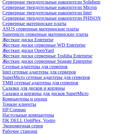
Cерверные твердотельные накопители Solidigm
Cерверные твердотельные накопители Micron
Cерверные твердотельные накопители Intel
Cерверные твердотельные накопители PHISON
Серверные материнские платы
ASUS серверные материнские платы
Supermicro серверные материнские платы
Жесткие диски Enterprise
Жесткие диски серверные WD Enterprise
Жесткие диски OpenYard
Жесткие диски серверные Toshiba Enterprise
Жесткие диски серверные Seagate Enterprise
Сетевые адаптеры для серверов
Intel сетевые адаптеры для серверов
SuperMicro сетевые адаптеры для серверов
ТМИ сетевые адаптеры для серверов
Салазки для дисков и корзины
Салазки и корзины для дисков SuperMicro
Компьютеры и опции
Тонкие клиенты
HP Compaq
Настольные компьютеры
ПК DELL OptiPlex, Vostro
Экономичная серия
Рабочие станции