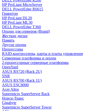
DELL PowerEdge R260
HP ProLiant MicroServer
DELL PowerEdge R6615
Гравитон
HP ProLiant DL20
HP ProLiant ML30
DELL PowerEdge T360
Опции для серверов (Brand)
Жесткие диски
Память
Другие опции
Процессоры
RAID-контроллеры, карты и платы управления
Серверные платформы и опции
2-процессорные серверные платформы
OpenYard
ASUS RS720 (Rack 2U)
SNR
ASUS RS700 (Rack 1U)
ASUS ESC8000
Acer Altos
Supermicro SuperServer Rack
Норси-Транс
Gigabyte
Supermicro SuperServer Tower