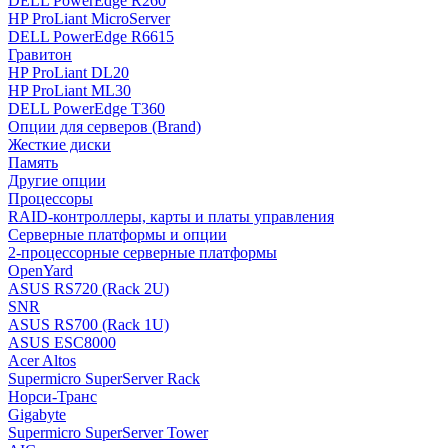
DELL PowerEdge R260
HP ProLiant MicroServer
DELL PowerEdge R6615
Гравитон
HP ProLiant DL20
HP ProLiant ML30
DELL PowerEdge T360
Опции для серверов (Brand)
Жесткие диски
Память
Другие опции
Процессоры
RAID-контроллеры, карты и платы управления
Серверные платформы и опции
2-процессорные серверные платформы
OpenYard
ASUS RS720 (Rack 2U)
SNR
ASUS RS700 (Rack 1U)
ASUS ESC8000
Acer Altos
Supermicro SuperServer Rack
Норси-Транс
Gigabyte
Supermicro SuperServer Tower