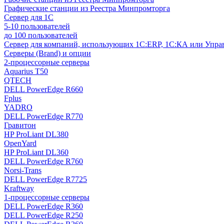
Графические станции из Реестра Минпромторга
Сервер для 1С
5-10 пользователей
до 100 пользователей
Сервер для компаний, использующих 1C:ERP, 1С:КА или Упр
Серверы (Brand) и опции
2-процессорные серверы
Aquarius T50
QTECH
DELL PowerEdge R660
Fplus
YADRO
DELL PowerEdge R770
Гравитон
HP ProLiant DL380
OpenYard
HP ProLiant DL360
DELL PowerEdge R760
Norsi-Trans
DELL PowerEdge R7725
Kraftway
1-процессорные серверы
DELL PowerEdge R360
DELL PowerEdge R250