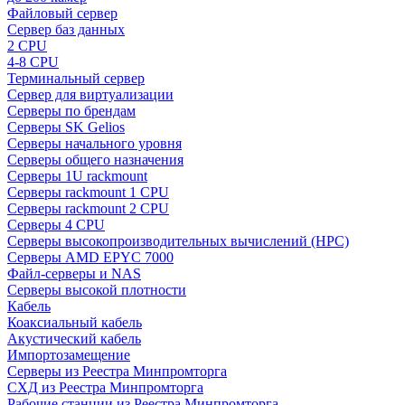
Файловый сервер
Сервер баз данных
2 CPU
4-8 CPU
Терминальный сервер
Сервер для виртуализации
Серверы по брендам
Серверы SK Gelios
Серверы начального уровня
Серверы общего назначения
Серверы 1U rackmount
Серверы rackmount 1 CPU
Серверы rackmount 2 CPU
Серверы 4 CPU
Серверы высокопроизводительных вычислений (HPC)
Серверы AMD EPYC 7000
Файл-серверы и NAS
Серверы высокой плотности
Кабель
Коаксиальный кабель
Акустический кабель
Импортозамещение
Серверы из Реестра Минпромторга
СХД из Реестра Минпромторга
Рабочие станции из Реестра Минпромторга