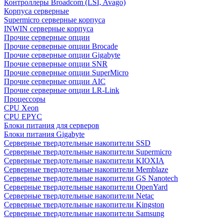
Контроллеры Broadcom (LSI, Avago)
Корпуса серверные
Supermicro серверные корпуса
INWIN серверные корпуса
Прочие серверные опции
Прочие серверные опции Brocade
Прочие серверные опции Gigabyte
Прочие серверные опции SNR
Прочие серверные опции SuperMicro
Прочие серверные опции AIC
Прочие серверные опции LR-Link
Процессоры
CPU Xeon
CPU EPYC
Блоки питания для серверов
Блоки питания Gigabyte
Серверные твердотельные накопители SSD
Cерверные твердотельные накопители Supermicro
Cерверные твердотельные накопители KIOXIA
Cерверные твердотельные накопители Memblaze
Cерверные твердотельные накопители GS Nanotech
Серверные твердотельные накопители OpenYard
Серверные твердотельные накопители Netac
Cерверные твердотельные накопители Kingston
Cерверные твердотельные накопители Samsung