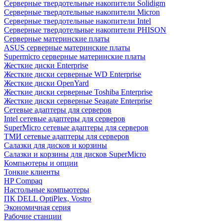
Cерверные твердотельные накопители Solidigm
Cерверные твердотельные накопители Micron
Cерверные твердотельные накопители Intel
Cерверные твердотельные накопители PHISON
Серверные материнские платы
ASUS серверные материнские платы
Supermicro серверные материнские платы
Жесткие диски Enterprise
Жесткие диски серверные WD Enterprise
Жесткие диски OpenYard
Жесткие диски серверные Toshiba Enterprise
Жесткие диски серверные Seagate Enterprise
Сетевые адаптеры для серверов
Intel сетевые адаптеры для серверов
SuperMicro сетевые адаптеры для серверов
ТМИ сетевые адаптеры для серверов
Салазки для дисков и корзины
Салазки и корзины для дисков SuperMicro
Компьютеры и опции
Тонкие клиенты
HP Compaq
Настольные компьютеры
ПК DELL OptiPlex, Vostro
Экономичная серия
Рабочие станции