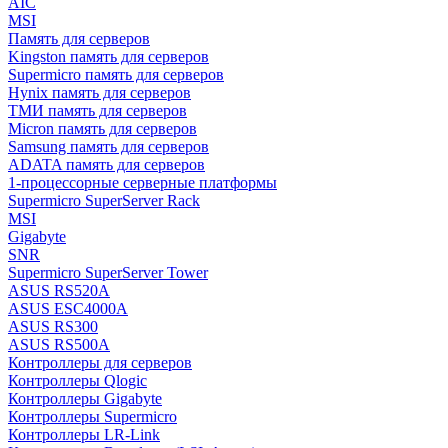
AIC
MSI
Память для серверов
Kingston память для серверов
Supermicro память для серверов
Hynix память для серверов
ТМИ память для серверов
Micron память для серверов
Samsung память для серверов
ADATA память для серверов
1-процессорные серверные платформы
Supermicro SuperServer Rack
MSI
Gigabyte
SNR
Supermicro SuperServer Tower
ASUS RS520A
ASUS ESC4000A
ASUS RS300
ASUS RS500A
Контроллеры для серверов
Контроллеры Qlogic
Контроллеры Gigabyte
Контроллеры Supermicro
Контроллеры LR-Link