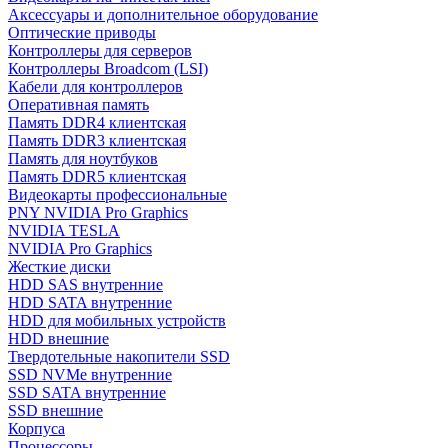
Аксессуары и дополнительное оборудование
Оптические приводы
Контроллеры для серверов
Контроллеры Broadcom (LSI)
Кабели для контроллеров
Оперативная память
Память DDR4 клиентская
Память DDR3 клиентская
Память для ноутбуков
Память DDR5 клиентская
Видеокарты профессиональные
PNY NVIDIA Pro Graphics
NVIDIA TESLA
NVIDIA Pro Graphics
Жесткие диски
HDD SAS внутренние
HDD SATA внутренние
HDD для мобильных устройств
HDD внешние
Твердотельные накопители SSD
SSD NVMe внутренние
SSD SATA внутренние
SSD внешние
Корпуса
Процессоры