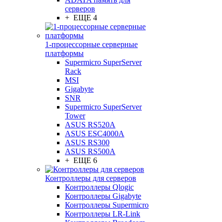
серверов
+ ЕЩЕ 4
1-процессорные серверные
платформы
Supermicro SuperServer
Rack
MSI
Gigabyte
SNR
Supermicro SuperServer
Tower
ASUS RS520A
ASUS ESC4000A
ASUS RS300
ASUS RS500A
+ ЕЩЕ 6
Контроллеры для серверов
Контроллеры Qlogic
Контроллеры Gigabyte
Контроллеры Supermicro
Контроллеры LR-Link