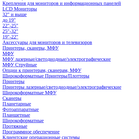
Крепления для мониторов и информационных панелей
LCD Мониторы
32" и выше
до 19"
22"-25"
25"-32"
19"-22"
Аксессуары для мониторов и телевизоров
Принтеры, сканеры, МФУ
МФУ
МФУ лазерные/светодиодные/электрографические
МФУ Струйные
Опции к принтерам, сканерам, МФУ
Широкоформатные Принтеры/Плоттеры
Принтеры
Принтеры лазерные/светодиодные/электрографические
Широкоформатные МФУ
Сканеры
Планетарные
Фотоаппаратные
Планшетные
Широкоформатные
Протяжные
Программное обеспечение
Клиентские операционные системы