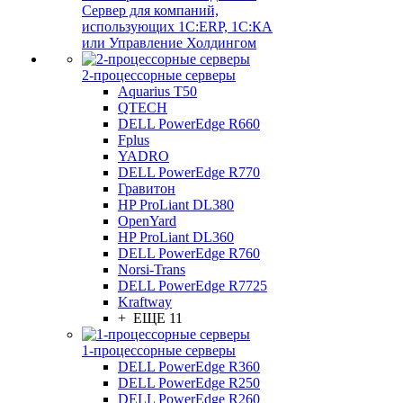
Сервер для компаний,
использующих 1C:ERP, 1С:КА
или Управление Холдингом
2-процессорные серверы
Aquarius T50
QTECH
DELL PowerEdge R660
Fplus
YADRO
DELL PowerEdge R770
Гравитон
HP ProLiant DL380
OpenYard
HP ProLiant DL360
DELL PowerEdge R760
Norsi-Trans
DELL PowerEdge R7725
Kraftway
+ ЕЩЕ 11
1-процессорные серверы
DELL PowerEdge R360
DELL PowerEdge R250
DELL PowerEdge R260