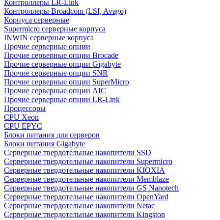
Контроллеры LR-Link
Контроллеры Broadcom (LSI, Avago)
Корпуса серверные
Supermicro серверные корпуса
INWIN серверные корпуса
Прочие серверные опции
Прочие серверные опции Brocade
Прочие серверные опции Gigabyte
Прочие серверные опции SNR
Прочие серверные опции SuperMicro
Прочие серверные опции AIC
Прочие серверные опции LR-Link
Процессоры
CPU Xeon
CPU EPYC
Блоки питания для серверов
Блоки питания Gigabyte
Серверные твердотельные накопители SSD
Cерверные твердотельные накопители Supermicro
Cерверные твердотельные накопители KIOXIA
Cерверные твердотельные накопители Memblaze
Cерверные твердотельные накопители GS Nanotech
Серверные твердотельные накопители OpenYard
Серверные твердотельные накопители Netac
Cерверные твердотельные накопители Kingston