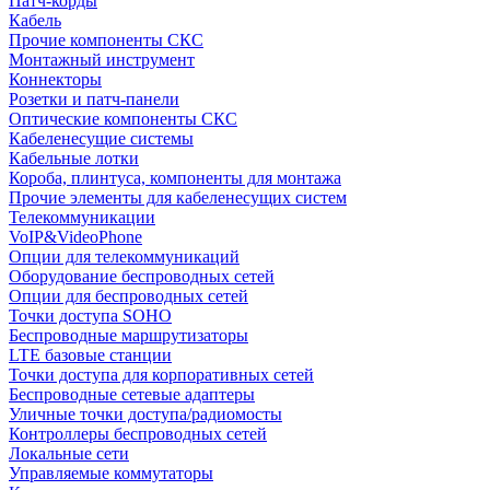
Патч-корды
Кабель
Прочие компоненты СКС
Монтажный инструмент
Коннекторы
Розетки и патч-панели
Оптические компоненты СКС
Кабеленесущие системы
Кабельные лотки
Короба, плинтуса, компоненты для монтажа
Прочие элементы для кабеленесущих систем
Телекоммуникации
VoIP&VideoPhone
Опции для телекоммуникаций
Оборудование беспроводных сетей
Опции для беспроводных сетей
Точки доступа SOHO
Беспроводные маршрутизаторы
LTE базовые станции
Точки доступа для корпоративных сетей
Беспроводные сетевые адаптеры
Уличные точки доступа/радиомосты
Контроллеры беспроводных сетей
Локальные сети
Управляемые коммутаторы