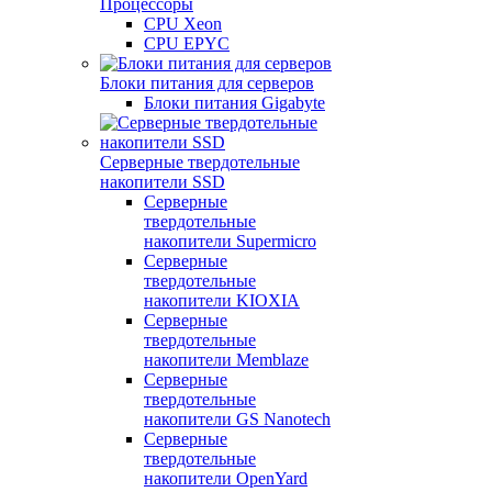
Процессоры
CPU Xeon
CPU EPYC
Блоки питания для серверов
Блоки питания Gigabyte
Серверные твердотельные
накопители SSD
Cерверные
твердотельные
накопители Supermicro
Cерверные
твердотельные
накопители KIOXIA
Cерверные
твердотельные
накопители Memblaze
Cерверные
твердотельные
накопители GS Nanotech
Серверные
твердотельные
накопители OpenYard