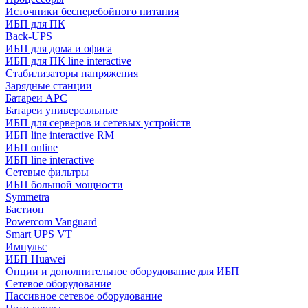
Источники бесперебойного питания
ИБП для ПК
Back-UPS
ИБП для дома и офиса
ИБП для ПК linе interactive
Стабилизаторы напряжения
Зарядные станции
Батареи APC
Батареи универсальные
ИБП для серверов и сетевых устройств
ИБП line interactive RM
ИБП online
ИБП linе interactive
Сетевые фильтры
ИБП большой мощности
Symmetra
Бастион
Powercom Vanguard
Smart UPS VT
Импульс
ИБП Huawei
Опции и дополнительное оборудование для ИБП
Сетевое оборудование
Пассивное сетевое оборудование