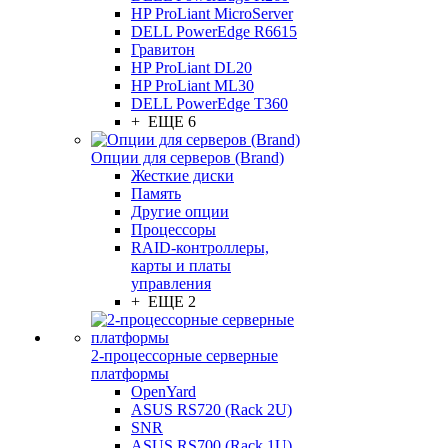
HP ProLiant MicroServer
DELL PowerEdge R6615
Гравитон
HP ProLiant DL20
HP ProLiant ML30
DELL PowerEdge T360
+ ЕЩЕ 6
Опции для серверов (Brand)
Жесткие диски
Память
Другие опции
Процессоры
RAID-контроллеры,
карты и платы
управления
+ ЕЩЕ 2
2-процессорные серверные
платформы
OpenYard
ASUS RS720 (Rack 2U)
SNR
ASUS RS700 (Rack 1U)