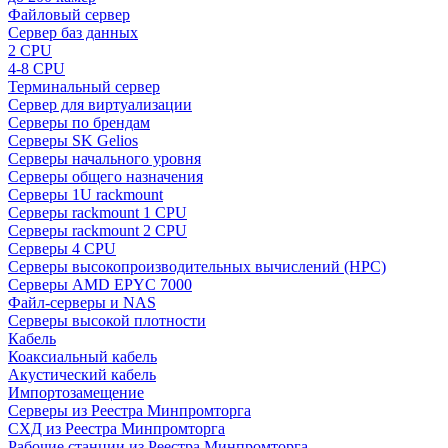
Файловый сервер
Сервер баз данных
2 CPU
4-8 CPU
Терминальный сервер
Сервер для виртуализации
Серверы по брендам
Серверы SK Gelios
Серверы начального уровня
Серверы общего назначения
Серверы 1U rackmount
Серверы rackmount 1 CPU
Серверы rackmount 2 CPU
Серверы 4 CPU
Серверы высокопроизводительных вычислений (HPC)
Серверы AMD EPYC 7000
Файл-серверы и NAS
Серверы высокой плотности
Кабель
Коаксиальный кабель
Акустический кабель
Импортозамещение
Серверы из Реестра Минпромторга
СХД из Реестра Минпромторга
Рабочие станции из Реестра Минпромторга