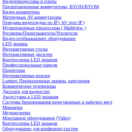
Видеопроцессоры и платы
Презентационные коммутаторы, BYOD/BYOM
Видео конвертеры
Матричные AV-коммутаторы
Передача видео/аудио по IP ( AV over IP )
Мультиоконные процессоры ( Multiview )
Ресиверы/Проигрыватели/Усилители
Видео-отображающее оборудование
LED экраны
Интерактивные столы
Интерактивные дисплеи
Контроллеры LED экранов
Профессиональные панели
Проекторы
Интерактивные киоски
Lumien: Проекционные экраны, крепления
Коммерческие телевизоры
Дисплеи для видеостен
Аксессуары к LED экранам
Системы бронирования переговорных и рабочих мест
Микшеры
Медиаплееры
Монтажное оборудование (Video)
Контроллеры LED экранов
Оборудование для конференц-систем