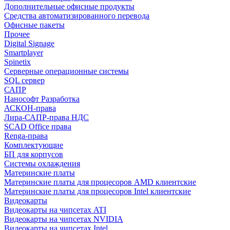
Дополнительные офисные продукты
Средства автоматизированного перевода
Офисные пакеты
Прочее
Digital Signage
Smartplayer
Spinetix
Серверные операционные системы
SQL сервер
САПР
Нанософт Разработка
АСКОН-права
Лира-САПР-права НДС
SCAD Office права
Renga-права
Комплектующие
БП для корпусов
Системы охлаждения
Материнские платы
Материнские платы для процесоров AMD клиентские
Материнские платы для процесоров Intel клиентские
Видеокарты
Видеокарты на чипсетах ATI
Видеокарты на чипсетах NVIDIA
Видеокарты на чипсетах Intel