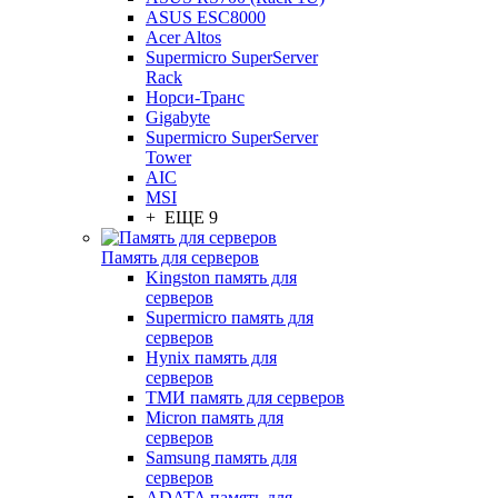
ASUS ESC8000
Acer Altos
Supermicro SuperServer
Rack
Норси-Транс
Gigabyte
Supermicro SuperServer
Tower
AIC
MSI
+ ЕЩЕ 9
Память для серверов
Kingston память для
серверов
Supermicro память для
серверов
Hynix память для
серверов
ТМИ память для серверов
Micron память для
серверов
Samsung память для
серверов
ADATA память для