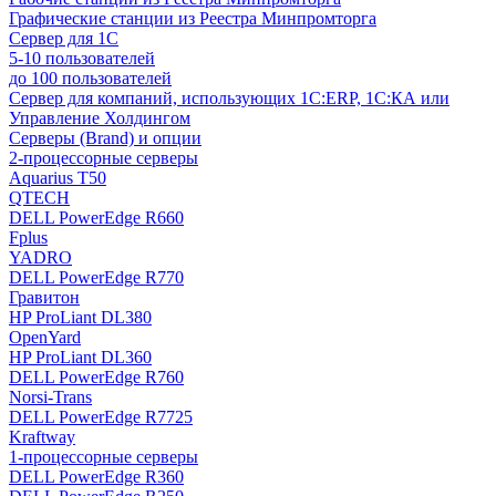
Графические станции из Реестра Минпромторга
Сервер для 1С
5-10 пользователей
до 100 пользователей
Сервер для компаний, использующих 1C:ERP, 1С:КА или
Управление Холдингом
Серверы (Brand) и опции
2-процессорные серверы
Aquarius T50
QTECH
DELL PowerEdge R660
Fplus
YADRO
DELL PowerEdge R770
Гравитон
HP ProLiant DL380
OpenYard
HP ProLiant DL360
DELL PowerEdge R760
Norsi-Trans
DELL PowerEdge R7725
Kraftway
1-процессорные серверы
DELL PowerEdge R360