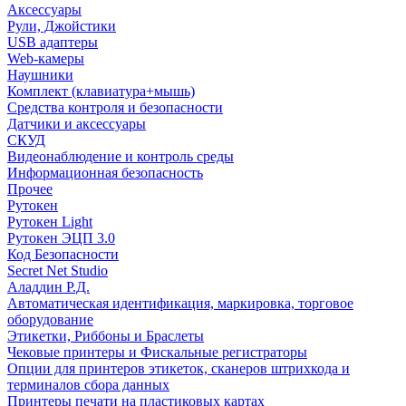
Аксессуары
Рули, Джойстики
USB адаптеры
Web-камеры
Наушники
Комплект (клавиатура+мышь)
Средства контроля и безопасности
Датчики и аксессуары
СКУД
Видеонаблюдение и контроль среды
Информационная безопасность
Прочее
Рутокен
Рутокен Light
Рутокен ЭЦП 3.0
Код Безопасности
Secret Net Studio
Аладдин Р.Д.
Автоматическая идентификация, маркировка, торговое
оборудование
Этикетки, Риббоны и Браслеты
Чековые принтеры и Фискальные регистраторы
Опции для принтеров этикеток, сканеров штрихкода и
терминалов сбора данных
Принтеры печати на пластиковых картах