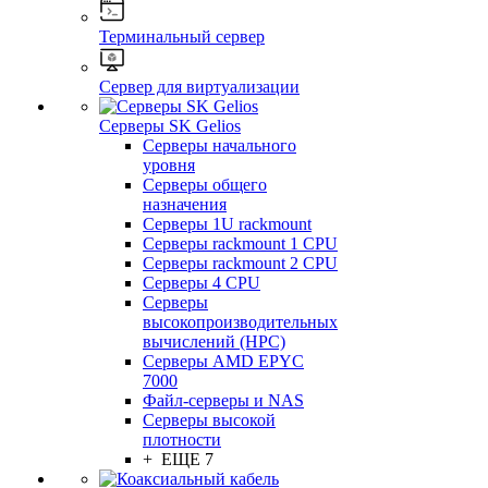
Терминальный сервер
Сервер для виртуализации
Серверы SK Gelios
Серверы начального
уровня
Серверы общего
назначения
Серверы 1U rackmount
Серверы rackmount 1 CPU
Серверы rackmount 2 CPU
Серверы 4 CPU
Серверы
высокопроизводительных
вычислений (HPC)
Серверы AMD EPYC
7000
Файл-серверы и NAS
Серверы высокой
плотности
+ ЕЩЕ 7