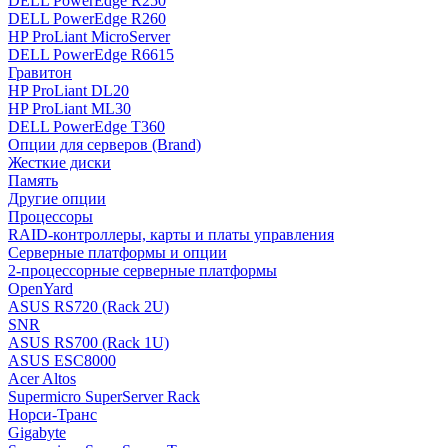
DELL PowerEdge R250
DELL PowerEdge R260
HP ProLiant MicroServer
DELL PowerEdge R6615
Гравитон
HP ProLiant DL20
HP ProLiant ML30
DELL PowerEdge T360
Опции для серверов (Brand)
Жесткие диски
Память
Другие опции
Процессоры
RAID-контроллеры, карты и платы управления
Серверные платформы и опции
2-процессорные серверные платформы
OpenYard
ASUS RS720 (Rack 2U)
SNR
ASUS RS700 (Rack 1U)
ASUS ESC8000
Acer Altos
Supermicro SuperServer Rack
Норси-Транс
Gigabyte