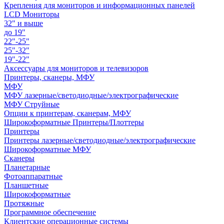
Крепления для мониторов и информационных панелей
LCD Мониторы
32" и выше
до 19"
22"-25"
25"-32"
19"-22"
Аксессуары для мониторов и телевизоров
Принтеры, сканеры, МФУ
МФУ
МФУ лазерные/светодиодные/электрографические
МФУ Струйные
Опции к принтерам, сканерам, МФУ
Широкоформатные Принтеры/Плоттеры
Принтеры
Принтеры лазерные/светодиодные/электрографические
Широкоформатные МФУ
Сканеры
Планетарные
Фотоаппаратные
Планшетные
Широкоформатные
Протяжные
Программное обеспечение
Клиентские операционные системы