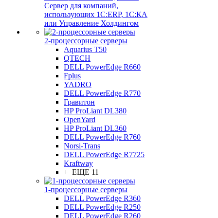
Сервер для компаний,
использующих 1C:ERP, 1С:КА
или Управление Холдингом
2-процессорные серверы
Aquarius T50
QTECH
DELL PowerEdge R660
Fplus
YADRO
DELL PowerEdge R770
Гравитон
HP ProLiant DL380
OpenYard
HP ProLiant DL360
DELL PowerEdge R760
Norsi-Trans
DELL PowerEdge R7725
Kraftway
+ ЕЩЕ 11
1-процессорные серверы
DELL PowerEdge R360
DELL PowerEdge R250
DELL PowerEdge R260