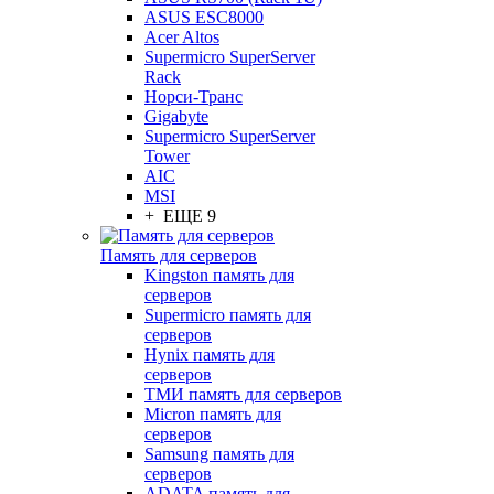
ASUS ESC8000
Acer Altos
Supermicro SuperServer
Rack
Норси-Транс
Gigabyte
Supermicro SuperServer
Tower
AIC
MSI
+ ЕЩЕ 9
Память для серверов
Kingston память для
серверов
Supermicro память для
серверов
Hynix память для
серверов
ТМИ память для серверов
Micron память для
серверов
Samsung память для
серверов
ADATA память для