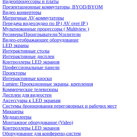
Видеопроцессоры и платы
Презентационные коммутаторы, BYOD/BYOM
Видео конвертеры
Матричные AV-коммутаторы
Передача видео/аудио по IP ( AV over IP )
Мультиоконные процессоры ( Multiview )
Ресиверы/Проигрыватели/Усилители
Видео-отображающее оборудование
LED экраны
Интерактивные столы
Интерактивные дисплеи
Контроллеры LED экранов
Профессиональные панели
Проекторы
Интерактивные киоски
Lumien: Проекционные экраны, крепления
Коммерческие телевизоры
Дисплеи для видеостен
Аксессуары к LED экранам
Системы бронирования переговорных и рабочих мест
Микшеры
Медиаплееры
Монтажное оборудование (Video)
Контроллеры LED экранов
Оборудование для конференц-систем