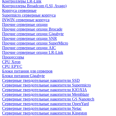
Контроллеры LR-Link
Контроллеры Broadcom (LSI, Avago)
Корпуса серверные
Supermicro серверные корпуса
INWIN серверные корпуса
Прочие серверные опции
Прочие серверные опции Brocade
Прочие серверные опции Gigabyte
Прочие серверные опции SNR
Прочие серверные опции SuperMicro
Прочие серверные опции AIC
Прочие серверные опции LR-Link
Процессоры
CPU Xeon
CPU EPYC
Блоки питания для серверов
Блоки питания Gigabyte
Серверные твердотельные накопители SSD
Cерверные твердотельные накопители Supermicro
Cерверные твердотельные накопители KIOXIA
Cерверные твердотельные накопители Memblaze
Cерверные твердотельные накопители GS Nanotech
Серверные твердотельные накопители OpenYard
Серверные твердотельные накопители Netac
Cерверные твердотельные накопители Kingston