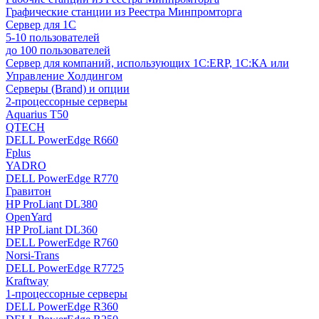
Графические станции из Реестра Минпромторга
Сервер для 1С
5-10 пользователей
до 100 пользователей
Сервер для компаний, использующих 1C:ERP, 1С:КА или
Управление Холдингом
Серверы (Brand) и опции
2-процессорные серверы
Aquarius T50
QTECH
DELL PowerEdge R660
Fplus
YADRO
DELL PowerEdge R770
Гравитон
HP ProLiant DL380
OpenYard
HP ProLiant DL360
DELL PowerEdge R760
Norsi-Trans
DELL PowerEdge R7725
Kraftway
1-процессорные серверы
DELL PowerEdge R360