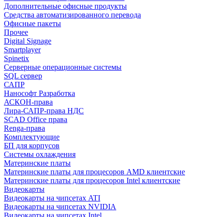
Дополнительные офисные продукты
Средства автоматизированного перевода
Офисные пакеты
Прочее
Digital Signage
Smartplayer
Spinetix
Серверные операционные системы
SQL сервер
САПР
Нанософт Разработка
АСКОН-права
Лира-САПР-права НДС
SCAD Office права
Renga-права
Комплектующие
БП для корпусов
Системы охлаждения
Материнские платы
Материнские платы для процесоров AMD клиентские
Материнские платы для процесоров Intel клиентские
Видеокарты
Видеокарты на чипсетах ATI
Видеокарты на чипсетах NVIDIA
Видеокарты на чипсетах Intel