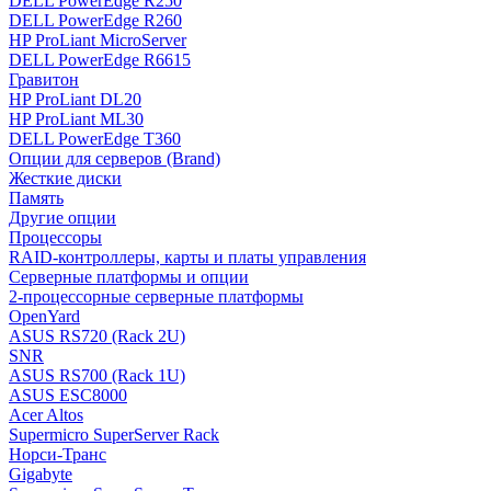
DELL PowerEdge R250
DELL PowerEdge R260
HP ProLiant MicroServer
DELL PowerEdge R6615
Гравитон
HP ProLiant DL20
HP ProLiant ML30
DELL PowerEdge T360
Опции для серверов (Brand)
Жесткие диски
Память
Другие опции
Процессоры
RAID-контроллеры, карты и платы управления
Серверные платформы и опции
2-процессорные серверные платформы
OpenYard
ASUS RS720 (Rack 2U)
SNR
ASUS RS700 (Rack 1U)
ASUS ESC8000
Acer Altos
Supermicro SuperServer Rack
Норси-Транс
Gigabyte