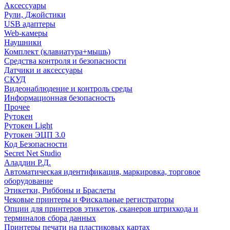
Аксессуары
Рули, Джойстики
USB адаптеры
Web-камеры
Наушники
Комплект (клавиатура+мышь)
Средства контроля и безопасности
Датчики и аксессуары
СКУД
Видеонаблюдение и контроль среды
Информационная безопасность
Прочее
Рутокен
Рутокен Light
Рутокен ЭЦП 3.0
Код Безопасности
Secret Net Studio
Аладдин Р.Д.
Автоматическая идентификация, маркировка, торговое
оборудование
Этикетки, Риббоны и Браслеты
Чековые принтеры и Фискальные регистраторы
Опции для принтеров этикеток, сканеров штрихкода и
терминалов сбора данных
Принтеры печати на пластиковых картах