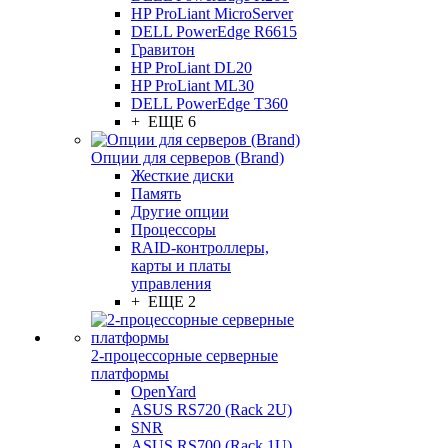
HP ProLiant MicroServer
DELL PowerEdge R6615
Гравитон
HP ProLiant DL20
HP ProLiant ML30
DELL PowerEdge T360
+ ЕЩЕ 6
Опции для серверов (Brand)
Жесткие диски
Память
Другие опции
Процессоры
RAID-контроллеры,
карты и платы
управления
+ ЕЩЕ 2
2-процессорные серверные
платформы
OpenYard
ASUS RS720 (Rack 2U)
SNR
ASUS RS700 (Rack 1U)