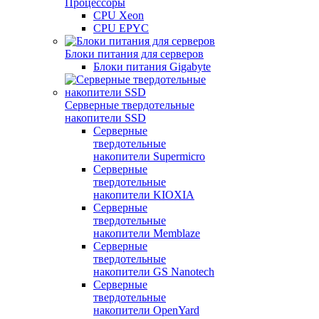
Процессоры
CPU Xeon
CPU EPYC
Блоки питания для серверов
Блоки питания Gigabyte
Серверные твердотельные
накопители SSD
Cерверные
твердотельные
накопители Supermicro
Cерверные
твердотельные
накопители KIOXIA
Cерверные
твердотельные
накопители Memblaze
Cерверные
твердотельные
накопители GS Nanotech
Серверные
твердотельные
накопители OpenYard