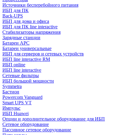
Источники бесперебойного питания
ИБП для ПК
Back-UPS
ИБП для дома и офиса
ИБП для ПК linе interactive
Стабилизаторы напряжения
Зарядные станции
Батареи APC
Батареи универсальные
ИБП для серверов и сетевых устройств
ИБП line interactive RM
ИБП online
ИБП linе interactive
Сетевые фильтры
ИБП большой мощности
Symmetra
Бастион
Powercom Vanguard
Smart UPS VT
Импульс
ИБП Huawei
Опции и дополнительное оборудование для ИБП
Сетевое оборудование
Пассивное сетевое оборудование