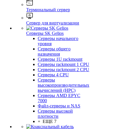
Терминальный сервер
Сервер для виртуализации
Серверы SK Gelios
Серверы начального
уровня
Серверы общего
назначения
Серверы 1U rackmount
Серверы rackmount 1 CPU
Серверы rackmount 2 CPU
Серверы 4 CPU
Серверы
высокопроизводительных
вычислений (HPC)
Серверы AMD EPYC
7000
Файл-серверы и NAS
Серверы высокой
плотности
+ ЕЩЕ 7