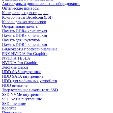
Аксессуары и дополнительное оборудование
Оптические приводы
Контроллеры для серверов
Контроллеры Broadcom (LSI)
Кабели для контроллеров
Оперативная память
Память DDR4 клиентская
Память DDR3 клиентская
Память для ноутбуков
Память DDR5 клиентская
Видеокарты профессиональные
PNY NVIDIA Pro Graphics
NVIDIA TESLA
NVIDIA Pro Graphics
Жесткие диски
HDD SAS внутренние
HDD SATA внутренние
HDD для мобильных устройств
HDD внешние
Твердотельные накопители SSD
SSD NVMe внутренние
SSD SATA внутренние
SSD внешние
Корпуса
Процессоры