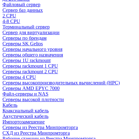
Файловый сервер
Сервер баз данных
2 CPU
4-8 CPU
Терминальный сервер
Сервер для виртуализации
Серверы по брендам
Серверы SK Gelios
Серверы начального уровня
Серверы общего назначения
Серверы 1U rackmount
Серверы rackmount 1 CPU
Серверы rackmount 2 CPU
Серверы 4 CPU
Серверы высокопроизводительных вычислений (HPC)
Серверы AMD EPYC 7000
Файл-серверы и NAS
Серверы высокой плотности
Кабель
Коаксиальный кабель
Акустический кабель
Импортозамещение
Серверы из Реестра Минпромторга
СХД из Реестра Минпромторга
Рабочие станции из Реестра Минпромторга