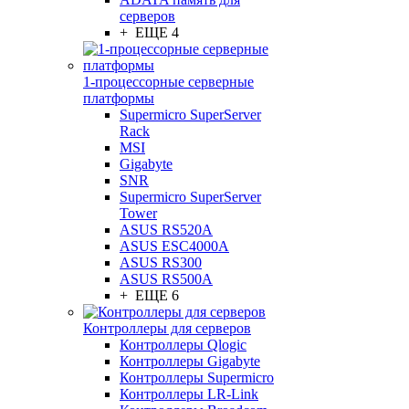
серверов
+ ЕЩЕ 4
1-процессорные серверные
платформы
Supermicro SuperServer
Rack
MSI
Gigabyte
SNR
Supermicro SuperServer
Tower
ASUS RS520A
ASUS ESC4000A
ASUS RS300
ASUS RS500A
+ ЕЩЕ 6
Контроллеры для серверов
Контроллеры Qlogic
Контроллеры Gigabyte
Контроллеры Supermicro
Контроллеры LR-Link