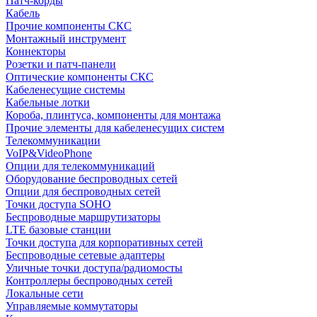
Патч-корды
Кабель
Прочие компоненты СКС
Монтажный инструмент
Коннекторы
Розетки и патч-панели
Оптические компоненты СКС
Кабеленесущие системы
Кабельные лотки
Короба, плинтуса, компоненты для монтажа
Прочие элементы для кабеленесущих систем
Телекоммуникации
VoIP&VideoPhone
Опции для телекоммуникаций
Оборудование беспроводных сетей
Опции для беспроводных сетей
Точки доступа SOHO
Беспроводные маршрутизаторы
LTE базовые станции
Точки доступа для корпоративных сетей
Беспроводные сетевые адаптеры
Уличные точки доступа/радиомосты
Контроллеры беспроводных сетей
Локальные сети
Управляемые коммутаторы