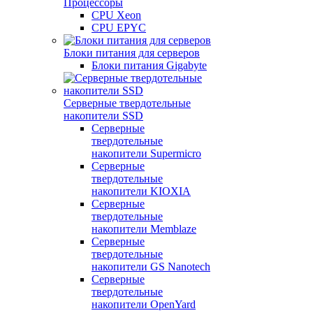
Процессоры
CPU Xeon
CPU EPYC
Блоки питания для серверов
Блоки питания Gigabyte
Серверные твердотельные
накопители SSD
Cерверные
твердотельные
накопители Supermicro
Cерверные
твердотельные
накопители KIOXIA
Cерверные
твердотельные
накопители Memblaze
Cерверные
твердотельные
накопители GS Nanotech
Серверные
твердотельные
накопители OpenYard