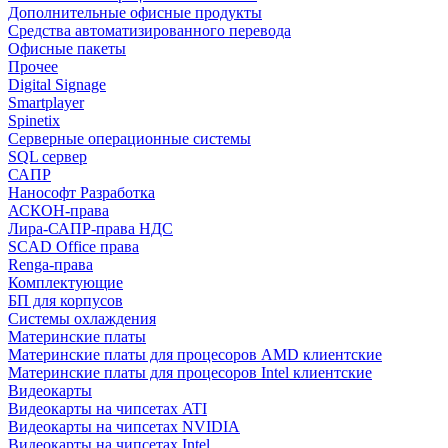
Дополнительные офисные продукты
Средства автоматизированного перевода
Офисные пакеты
Прочее
Digital Signage
Smartplayer
Spinetix
Серверные операционные системы
SQL сервер
САПР
Нанософт Разработка
АСКОН-права
Лира-САПР-права НДС
SCAD Office права
Renga-права
Комплектующие
БП для корпусов
Системы охлаждения
Материнские платы
Материнские платы для процесоров AMD клиентские
Материнские платы для процесоров Intel клиентские
Видеокарты
Видеокарты на чипсетах ATI
Видеокарты на чипсетах NVIDIA
Видеокарты на чипсетах Intel