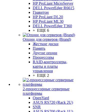
HP ProLiant MicroServer
DELL PowerEdge R6615
Гравитон
HP ProLiant DL20
HP ProLiant ML30
DELL PowerEdge T360
+ ЕЩЕ 6
Опции для серверов (Brand)
Жесткие диски
Память
Другие опции
Процессоры
RAID-контроллеры,
карты и платы
управления
+ ЕЩЕ 2
2-процессорные серверные
платформы
OpenYard
ASUS RS720 (Rack 2U)
SNR
ASUS RS700 (Rack 1U)