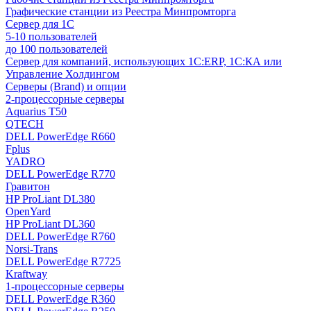
Графические станции из Реестра Минпромторга
Сервер для 1С
5-10 пользователей
до 100 пользователей
Сервер для компаний, использующих 1C:ERP, 1С:КА или
Управление Холдингом
Серверы (Brand) и опции
2-процессорные серверы
Aquarius T50
QTECH
DELL PowerEdge R660
Fplus
YADRO
DELL PowerEdge R770
Гравитон
HP ProLiant DL380
OpenYard
HP ProLiant DL360
DELL PowerEdge R760
Norsi-Trans
DELL PowerEdge R7725
Kraftway
1-процессорные серверы
DELL PowerEdge R360