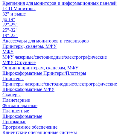
Крепления для мониторов и информационных панелей
LCD Мониторы
32" и выше
до 19"
22"-25"
25"-32"
19"-22"
Аксессуары для мониторов и телевизоров
Принтеры, сканеры, МФУ
МФУ
МФУ лазерные/светодиодные/электрографические
МФУ Струйные
Опции к принтерам, сканерам, МФУ
Широкоформатные Принтеры/Плоттеры
Принтеры
Принтеры лазерные/светодиодные/электрографические
Широкоформатные МФУ
Сканеры
Планетарные
Фотоаппаратные
Планшетные
Широкоформатные
Протяжные
Программное обеспечение
Клиентские операционные системы