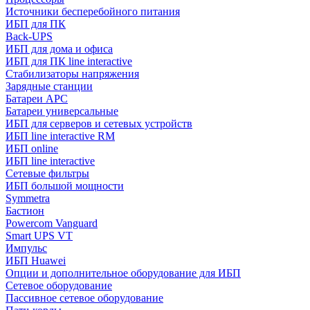
Источники бесперебойного питания
ИБП для ПК
Back-UPS
ИБП для дома и офиса
ИБП для ПК linе interactive
Стабилизаторы напряжения
Зарядные станции
Батареи APC
Батареи универсальные
ИБП для серверов и сетевых устройств
ИБП line interactive RM
ИБП online
ИБП linе interactive
Сетевые фильтры
ИБП большой мощности
Symmetra
Бастион
Powercom Vanguard
Smart UPS VT
Импульс
ИБП Huawei
Опции и дополнительное оборудование для ИБП
Сетевое оборудование
Пассивное сетевое оборудование