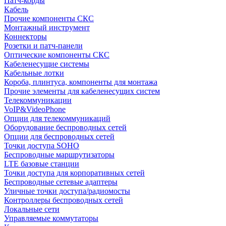
Патч-корды
Кабель
Прочие компоненты СКС
Монтажный инструмент
Коннекторы
Розетки и патч-панели
Оптические компоненты СКС
Кабеленесущие системы
Кабельные лотки
Короба, плинтуса, компоненты для монтажа
Прочие элементы для кабеленесущих систем
Телекоммуникации
VoIP&VideoPhone
Опции для телекоммуникаций
Оборудование беспроводных сетей
Опции для беспроводных сетей
Точки доступа SOHO
Беспроводные маршрутизаторы
LTE базовые станции
Точки доступа для корпоративных сетей
Беспроводные сетевые адаптеры
Уличные точки доступа/радиомосты
Контроллеры беспроводных сетей
Локальные сети
Управляемые коммутаторы