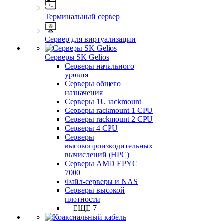
Терминальный сервер
Сервер для виртуализации
Серверы SK Gelios
Серверы начального
уровня
Серверы общего
назначения
Серверы 1U rackmount
Серверы rackmount 1 CPU
Серверы rackmount 2 CPU
Серверы 4 CPU
Серверы
высокопроизводительных
вычислений (HPC)
Серверы AMD EPYC
7000
Файл-серверы и NAS
Серверы высокой
плотности
+ ЕЩЕ 7