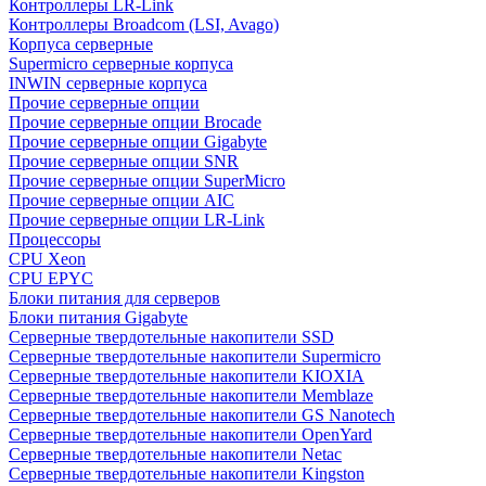
Контроллеры LR-Link
Контроллеры Broadcom (LSI, Avago)
Корпуса серверные
Supermicro серверные корпуса
INWIN серверные корпуса
Прочие серверные опции
Прочие серверные опции Brocade
Прочие серверные опции Gigabyte
Прочие серверные опции SNR
Прочие серверные опции SuperMicro
Прочие серверные опции AIC
Прочие серверные опции LR-Link
Процессоры
CPU Xeon
CPU EPYC
Блоки питания для серверов
Блоки питания Gigabyte
Серверные твердотельные накопители SSD
Cерверные твердотельные накопители Supermicro
Cерверные твердотельные накопители KIOXIA
Cерверные твердотельные накопители Memblaze
Cерверные твердотельные накопители GS Nanotech
Серверные твердотельные накопители OpenYard
Серверные твердотельные накопители Netac
Cерверные твердотельные накопители Kingston