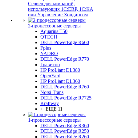
Сервер для компаний,
использующих 1C:ERP, 1С:КА
или Управление Холдингом
2-процессорные серверы
Aquarius T50
QTECH
DELL PowerEdge R660
Fplus
YADRO
DELL PowerEdge R770
Гравитон
HP ProLiant DL380
OpenYard
HP ProLiant DL360
DELL PowerEdge R760
Norsi-Trans
DELL PowerEdge R7725
Kraftway
+ ЕЩЕ 11
1-процессорные серверы
DELL PowerEdge R360
DELL PowerEdge R250
DELL PowerEdge R260