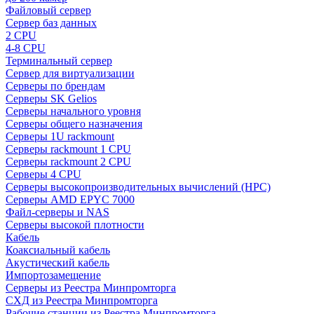
Файловый сервер
Сервер баз данных
2 CPU
4-8 CPU
Терминальный сервер
Сервер для виртуализации
Серверы по брендам
Серверы SK Gelios
Серверы начального уровня
Серверы общего назначения
Серверы 1U rackmount
Серверы rackmount 1 CPU
Серверы rackmount 2 CPU
Серверы 4 CPU
Серверы высокопроизводительных вычислений (HPC)
Серверы AMD EPYC 7000
Файл-серверы и NAS
Серверы высокой плотности
Кабель
Коаксиальный кабель
Акустический кабель
Импортозамещение
Серверы из Реестра Минпромторга
СХД из Реестра Минпромторга
Рабочие станции из Реестра Минпромторга