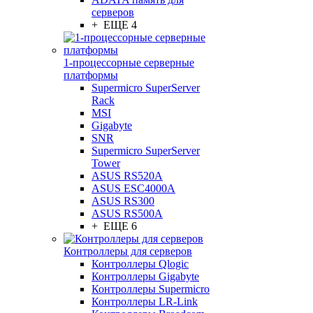
серверов
+ ЕЩЕ 4
1-процессорные серверные
платформы
Supermicro SuperServer
Rack
MSI
Gigabyte
SNR
Supermicro SuperServer
Tower
ASUS RS520A
ASUS ESC4000A
ASUS RS300
ASUS RS500A
+ ЕЩЕ 6
Контроллеры для серверов
Контроллеры Qlogic
Контроллеры Gigabyte
Контроллеры Supermicro
Контроллеры LR-Link