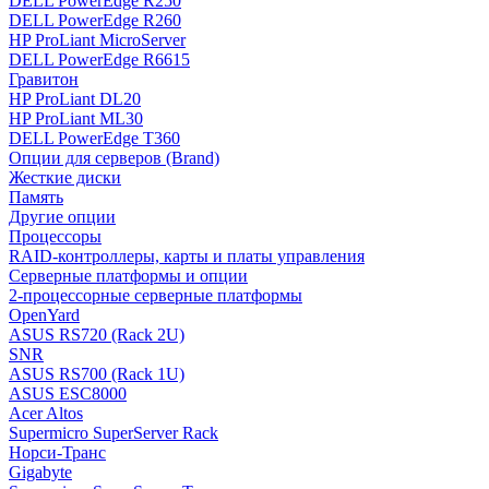
DELL PowerEdge R250
DELL PowerEdge R260
HP ProLiant MicroServer
DELL PowerEdge R6615
Гравитон
HP ProLiant DL20
HP ProLiant ML30
DELL PowerEdge T360
Опции для серверов (Brand)
Жесткие диски
Память
Другие опции
Процессоры
RAID-контроллеры, карты и платы управления
Серверные платформы и опции
2-процессорные серверные платформы
OpenYard
ASUS RS720 (Rack 2U)
SNR
ASUS RS700 (Rack 1U)
ASUS ESC8000
Acer Altos
Supermicro SuperServer Rack
Норси-Транс
Gigabyte