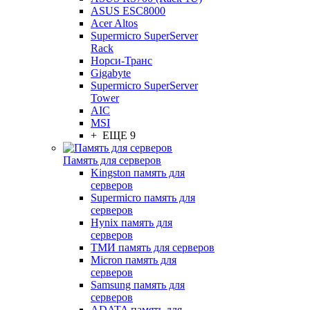
ASUS ESC8000
Acer Altos
Supermicro SuperServer
Rack
Норси-Транс
Gigabyte
Supermicro SuperServer
Tower
AIC
MSI
+ ЕЩЕ 9
Память для серверов
Kingston память для
серверов
Supermicro память для
серверов
Hynix память для
серверов
ТМИ память для серверов
Micron память для
серверов
Samsung память для
серверов
ADATA память для