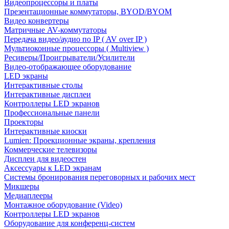
Видеопроцессоры и платы
Презентационные коммутаторы, BYOD/BYOM
Видео конвертеры
Матричные AV-коммутаторы
Передача видео/аудио по IP ( AV over IP )
Мультиоконные процессоры ( Multiview )
Ресиверы/Проигрыватели/Усилители
Видео-отображающее оборудование
LED экраны
Интерактивные столы
Интерактивные дисплеи
Контроллеры LED экранов
Профессиональные панели
Проекторы
Интерактивные киоски
Lumien: Проекционные экраны, крепления
Коммерческие телевизоры
Дисплеи для видеостен
Аксессуары к LED экранам
Системы бронирования переговорных и рабочих мест
Микшеры
Медиаплееры
Монтажное оборудование (Video)
Контроллеры LED экранов
Оборудование для конференц-систем