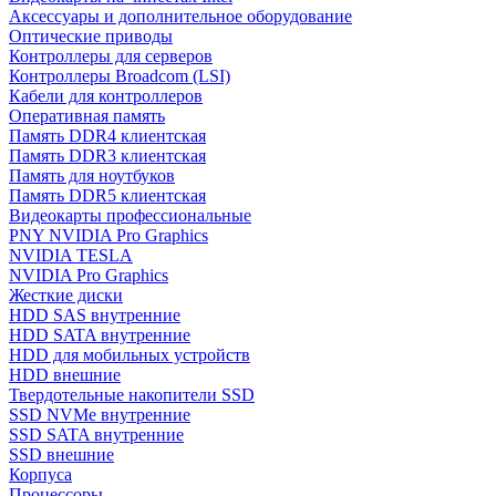
Аксессуары и дополнительное оборудование
Оптические приводы
Контроллеры для серверов
Контроллеры Broadcom (LSI)
Кабели для контроллеров
Оперативная память
Память DDR4 клиентская
Память DDR3 клиентская
Память для ноутбуков
Память DDR5 клиентская
Видеокарты профессиональные
PNY NVIDIA Pro Graphics
NVIDIA TESLA
NVIDIA Pro Graphics
Жесткие диски
HDD SAS внутренние
HDD SATA внутренние
HDD для мобильных устройств
HDD внешние
Твердотельные накопители SSD
SSD NVMe внутренние
SSD SATA внутренние
SSD внешние
Корпуса
Процессоры