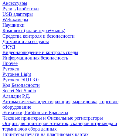
Аксессуары
Рули, Джойстики
USB адаптеры
Web-камеры
Наушники
Комплект (клавиатура+мышь)
Средства контроля и безопасности
Датчики и аксессуары
СКУД
Видеонаблюдение и контроль среды
Информационная безопасность
Прочее
Рутокен
Рутокен Light
Рутокен ЭЦП 3.0
Код Безопасности
Secret Net Studio
Аладдин Р.Д.
Автоматическая идентификация, маркировка, торговое
оборудование
Этикетки, Риббоны и Браслеты
Чековые принтеры и Фискальные регистраторы
Опции для принтеров этикеток, сканеров штрихкода и
терминалов сбора данных
Принтеры печати на пластиковых картах