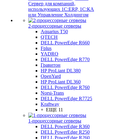
Сервер для компаний,
использующих 1C:ERP, 1С:КА
или Управление Холдингом
2-процессорные серверы
Aquarius T50
QTECH
DELL PowerEdge R660
Fplus
YADRO
DELL PowerEdge R770
Гравитон
HP ProLiant DL380
OpenYard
HP ProLiant DL360
DELL PowerEdge R760
Norsi-Trans
DELL PowerEdge R7725
Kraftway
+ ЕЩЕ 11
1-процессорные серверы
DELL PowerEdge R360
DELL PowerEdge R250
DELL PowerEdge R260