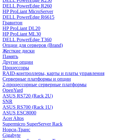
DELL PowerEdge R250
DELL PowerEdge R260
HP ProLiant MicroServer
DELL PowerEdge R6615
Гравитон
HP ProLiant DL20
HP ProLiant ML30
DELL PowerEdge T360
Опции для серверов (Brand)
Жесткие диски
Память
Другие опции
Процессоры
RAID-контроллеры, карты и платы управления
Серверные платформы и опции
2-процессорные серверные платформы
OpenYard
ASUS RS720 (Rack 2U)
SNR
ASUS RS700 (Rack 1U)
ASUS ESC8000
Acer Altos
Supermicro SuperServer Rack
Норси-Транс
Gigabyte