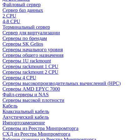
Файловый сервер
Сервер баз данных
2 CPU
4-8 CPU
Терминальный сервер
Сервер для виртуализации
Серверы по брендам
Серверы SK Gelios
Серверы начального уровня
Серверы общего назначения
Серверы 1U rackmount
Серверы rackmount 1 CPU
Серверы rackmount 2 CPU
Серверы 4 CPU
Серверы высокопроизводительных вычислений (HPC)
Серверы AMD EPYC 7000
Файл-серверы и NAS
Серверы высокой плотности
Кабель
Коаксиальный кабель
Акустический кабель
Импортозамещение
Серверы из Реестра Минпромторга
СХД из Реестра Минпромторга
Рабочие станции из Реестра Минпромторга