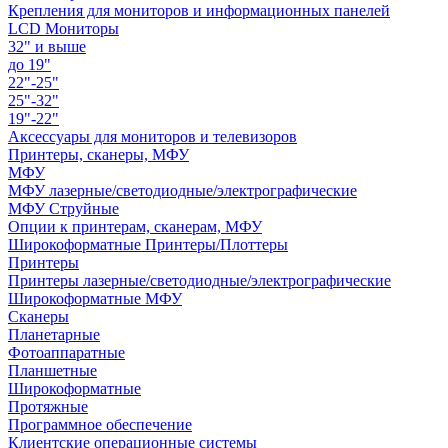
Крепления для мониторов и информационных панелей
LCD Мониторы
32" и выше
до 19"
22"-25"
25"-32"
19"-22"
Аксессуары для мониторов и телевизоров
Принтеры, сканеры, МФУ
МФУ
МФУ лазерные/светодиодные/электрографические
МФУ Струйные
Опции к принтерам, сканерам, МФУ
Широкоформатные Принтеры/Плоттеры
Принтеры
Принтеры лазерные/светодиодные/электрографические
Широкоформатные МФУ
Сканеры
Планетарные
Фотоаппаратные
Планшетные
Широкоформатные
Протяжные
Программное обеспечение
Клиентские операционные системы