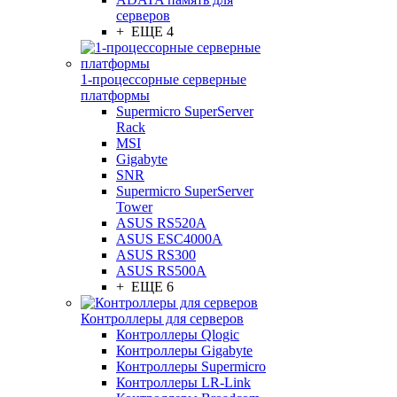
серверов
+ ЕЩЕ 4
1-процессорные серверные
платформы
Supermicro SuperServer
Rack
MSI
Gigabyte
SNR
Supermicro SuperServer
Tower
ASUS RS520A
ASUS ESC4000A
ASUS RS300
ASUS RS500A
+ ЕЩЕ 6
Контроллеры для серверов
Контроллеры Qlogic
Контроллеры Gigabyte
Контроллеры Supermicro
Контроллеры LR-Link