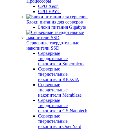
Процессоры
CPU Xeon
CPU EPYC
Блоки питания для серверов
Блоки питания Gigabyte
Серверные твердотельные
накопители SSD
Cерверные
твердотельные
накопители Supermicro
Cерверные
твердотельные
накопители KIOXIA
Cерверные
твердотельные
накопители Memblaze
Cерверные
твердотельные
накопители GS Nanotech
Серверные
твердотельные
накопители OpenYard