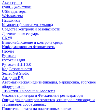
Аксессуары
Рули, Джойстики
USB адаптеры
Web-камеры
Наушники
Комплект (клавиатура+мышь)
Средства контроля и безопасности
Датчики и аксессуары
СКУД
Видеонаблюдение и контроль среды
Информационная безопасность
Прочее
Рутокен
Рутокен Light
Рутокен ЭЦП 3.0
Код Безопасности
Secret Net Studio
Аладдин Р.Д.
Автоматическая идентификация, маркировка, торговое
оборудование
Этикетки, Риббоны и Браслеты
Чековые принтеры и Фискальные регистраторы
Опции для принтеров этикеток, сканеров штрихкода и
терминалов сбора данных
Принтеры печати на пластиковых картах