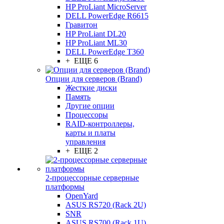
HP ProLiant MicroServer
DELL PowerEdge R6615
Гравитон
HP ProLiant DL20
HP ProLiant ML30
DELL PowerEdge T360
+ ЕЩЕ 6
Опции для серверов (Brand)
Жесткие диски
Память
Другие опции
Процессоры
RAID-контроллеры,
карты и платы
управления
+ ЕЩЕ 2
2-процессорные серверные
платформы
OpenYard
ASUS RS720 (Rack 2U)
SNR
ASUS RS700 (Rack 1U)