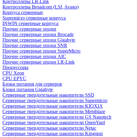
Контроллеры LR-Link
Контроллеры Broadcom (LSI, Avago)
Корпуса серверные
Supermicro серверные корпуса
INWIN серверные корпуса
Прочие серверные опции
Прочие серверные опции Brocade
Прочие серверные опции Gigabyte
Прочие серверные опции SNR
Прочие серверные опции SuperMicro
Прочие серверные опции AIC
Прочие серверные опции LR-Link
Процессоры
CPU Xeon
CPU EPYC
Блоки питания для серверов
Блоки питания Gigabyte
Серверные твердотельные накопители SSD
Cерверные твердотельные накопители Supermicro
Cерверные твердотельные накопители KIOXIA
Cерверные твердотельные накопители Memblaze
Cерверные твердотельные накопители GS Nanotech
Серверные твердотельные накопители OpenYard
Серверные твердотельные накопители Netac
Cерверные твердотельные накопители Kingston