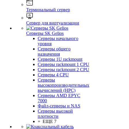
Терминальный сервер
Сервер для виртуализации
Серверы SK Gelios
Серверы начального
уровня
Серверы общего
назначения
Серверы 1U rackmount
Серверы rackmount 1 CPU
Серверы rackmount 2 CPU
Серверы 4 CPU
Серверы
высокопроизводительных
вычислений (HPC)
Серверы AMD EPYC
7000
Файл-серверы и NAS
Серверы высокой
плотности
+ ЕЩЕ 7