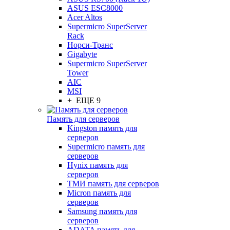
ASUS ESC8000
Acer Altos
Supermicro SuperServer
Rack
Норси-Транс
Gigabyte
Supermicro SuperServer
Tower
AIC
MSI
+ ЕЩЕ 9
Память для серверов
Kingston память для
серверов
Supermicro память для
серверов
Hynix память для
серверов
ТМИ память для серверов
Micron память для
серверов
Samsung память для
серверов
ADATA память для