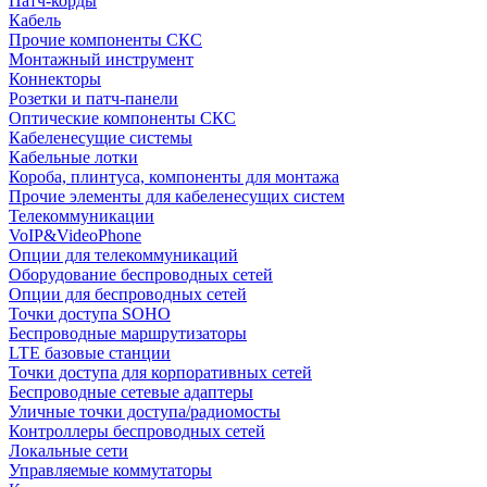
Патч-корды
Кабель
Прочие компоненты СКС
Монтажный инструмент
Коннекторы
Розетки и патч-панели
Оптические компоненты СКС
Кабеленесущие системы
Кабельные лотки
Короба, плинтуса, компоненты для монтажа
Прочие элементы для кабеленесущих систем
Телекоммуникации
VoIP&VideoPhone
Опции для телекоммуникаций
Оборудование беспроводных сетей
Опции для беспроводных сетей
Точки доступа SOHO
Беспроводные маршрутизаторы
LTE базовые станции
Точки доступа для корпоративных сетей
Беспроводные сетевые адаптеры
Уличные точки доступа/радиомосты
Контроллеры беспроводных сетей
Локальные сети
Управляемые коммутаторы