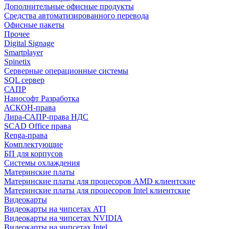
Дополнительные офисные продукты
Средства автоматизированного перевода
Офисные пакеты
Прочее
Digital Signage
Smartplayer
Spinetix
Серверные операционные системы
SQL сервер
САПР
Нанософт Разработка
АСКОН-права
Лира-САПР-права НДС
SCAD Office права
Renga-права
Комплектующие
БП для корпусов
Системы охлаждения
Материнские платы
Материнские платы для процесоров AMD клиентские
Материнские платы для процесоров Intel клиентские
Видеокарты
Видеокарты на чипсетах ATI
Видеокарты на чипсетах NVIDIA
Видеокарты на чипсетах Intel