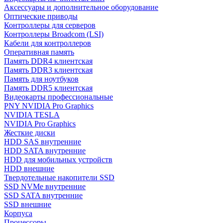
Аксессуары и дополнительное оборудование
Оптические приводы
Контроллеры для серверов
Контроллеры Broadcom (LSI)
Кабели для контроллеров
Оперативная память
Память DDR4 клиентская
Память DDR3 клиентская
Память для ноутбуков
Память DDR5 клиентская
Видеокарты профессиональные
PNY NVIDIA Pro Graphics
NVIDIA TESLA
NVIDIA Pro Graphics
Жесткие диски
HDD SAS внутренние
HDD SATA внутренние
HDD для мобильных устройств
HDD внешние
Твердотельные накопители SSD
SSD NVMe внутренние
SSD SATA внутренние
SSD внешние
Корпуса
Процессоры