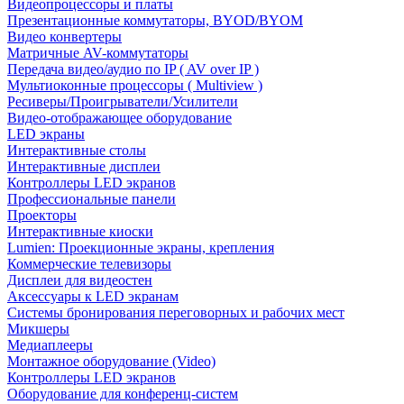
Видеопроцессоры и платы
Презентационные коммутаторы, BYOD/BYOM
Видео конвертеры
Матричные AV-коммутаторы
Передача видео/аудио по IP ( AV over IP )
Мультиоконные процессоры ( Multiview )
Ресиверы/Проигрыватели/Усилители
Видео-отображающее оборудование
LED экраны
Интерактивные столы
Интерактивные дисплеи
Контроллеры LED экранов
Профессиональные панели
Проекторы
Интерактивные киоски
Lumien: Проекционные экраны, крепления
Коммерческие телевизоры
Дисплеи для видеостен
Аксессуары к LED экранам
Системы бронирования переговорных и рабочих мест
Микшеры
Медиаплееры
Монтажное оборудование (Video)
Контроллеры LED экранов
Оборудование для конференц-систем