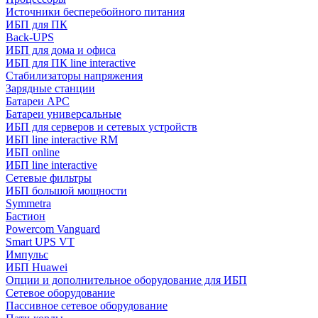
Источники бесперебойного питания
ИБП для ПК
Back-UPS
ИБП для дома и офиса
ИБП для ПК linе interactive
Стабилизаторы напряжения
Зарядные станции
Батареи APC
Батареи универсальные
ИБП для серверов и сетевых устройств
ИБП line interactive RM
ИБП online
ИБП linе interactive
Сетевые фильтры
ИБП большой мощности
Symmetra
Бастион
Powercom Vanguard
Smart UPS VT
Импульс
ИБП Huawei
Опции и дополнительное оборудование для ИБП
Сетевое оборудование
Пассивное сетевое оборудование