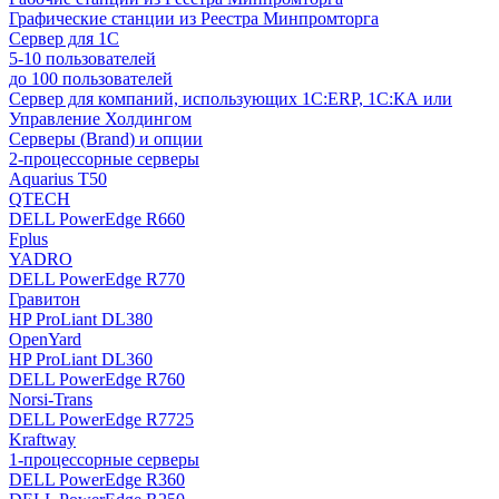
Графические станции из Реестра Минпромторга
Сервер для 1С
5-10 пользователей
до 100 пользователей
Сервер для компаний, использующих 1C:ERP, 1С:КА или
Управление Холдингом
Серверы (Brand) и опции
2-процессорные серверы
Aquarius T50
QTECH
DELL PowerEdge R660
Fplus
YADRO
DELL PowerEdge R770
Гравитон
HP ProLiant DL380
OpenYard
HP ProLiant DL360
DELL PowerEdge R760
Norsi-Trans
DELL PowerEdge R7725
Kraftway
1-процессорные серверы
DELL PowerEdge R360