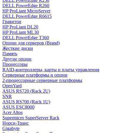
DELL PowerEdge R250
DELL PowerEdge R260
HP ProLiant MicroServer
DELL PowerEdge R6615
Гравитон
HP ProLiant DL20
HP ProLiant ML30
DELL PowerEdge T360
Опции для серверов (Brand)
Жесткие диски
Память
Другие опции
Процессоры
RAID-контроллеры, карты и платы управления
Серверные платформы и опции
2-процессорные серверные платформы
OpenYard
ASUS RS720 (Rack 2U)
SNR
ASUS RS700 (Rack 1U)
ASUS ESC8000
Acer Altos
Supermicro SuperServer Rack
Норси-Транс
Gigabyte