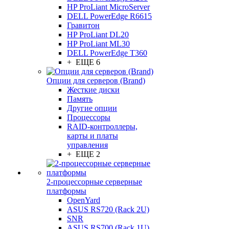
HP ProLiant MicroServer
DELL PowerEdge R6615
Гравитон
HP ProLiant DL20
HP ProLiant ML30
DELL PowerEdge T360
+ ЕЩЕ 6
Опции для серверов (Brand)
Жесткие диски
Память
Другие опции
Процессоры
RAID-контроллеры,
карты и платы
управления
+ ЕЩЕ 2
2-процессорные серверные
платформы
OpenYard
ASUS RS720 (Rack 2U)
SNR
ASUS RS700 (Rack 1U)