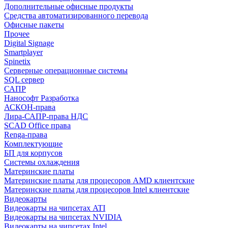
Дополнительные офисные продукты
Средства автоматизированного перевода
Офисные пакеты
Прочее
Digital Signage
Smartplayer
Spinetix
Серверные операционные системы
SQL сервер
САПР
Нанософт Разработка
АСКОН-права
Лира-САПР-права НДС
SCAD Office права
Renga-права
Комплектующие
БП для корпусов
Системы охлаждения
Материнские платы
Материнские платы для процесоров AMD клиентские
Материнские платы для процесоров Intel клиентские
Видеокарты
Видеокарты на чипсетах ATI
Видеокарты на чипсетах NVIDIA
Видеокарты на чипсетах Intel