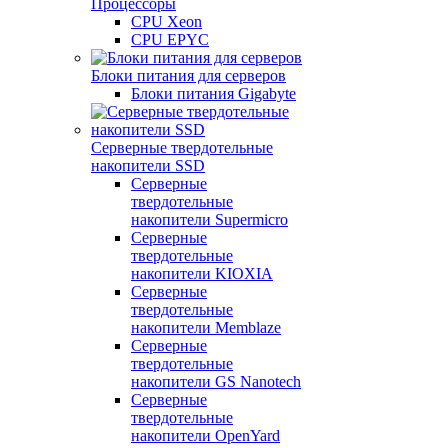
Процессоры
CPU Xeon
CPU EPYC
Блоки питания для серверов
Блоки питания Gigabyte
Серверные твердотельные
накопители SSD
Cерверные
твердотельные
накопители Supermicro
Cерверные
твердотельные
накопители KIOXIA
Cерверные
твердотельные
накопители Memblaze
Cерверные
твердотельные
накопители GS Nanotech
Серверные
твердотельные
накопители OpenYard