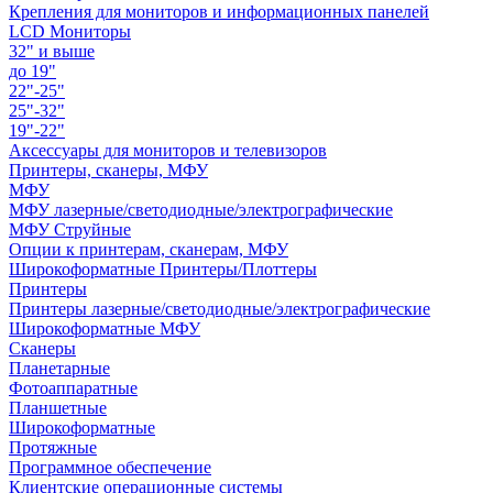
Крепления для мониторов и информационных панелей
LCD Мониторы
32" и выше
до 19"
22"-25"
25"-32"
19"-22"
Аксессуары для мониторов и телевизоров
Принтеры, сканеры, МФУ
МФУ
МФУ лазерные/светодиодные/электрографические
МФУ Струйные
Опции к принтерам, сканерам, МФУ
Широкоформатные Принтеры/Плоттеры
Принтеры
Принтеры лазерные/светодиодные/электрографические
Широкоформатные МФУ
Сканеры
Планетарные
Фотоаппаратные
Планшетные
Широкоформатные
Протяжные
Программное обеспечение
Клиентские операционные системы