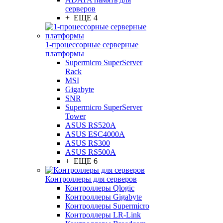
серверов
+ ЕЩЕ 4
1-процессорные серверные
платформы
Supermicro SuperServer
Rack
MSI
Gigabyte
SNR
Supermicro SuperServer
Tower
ASUS RS520A
ASUS ESC4000A
ASUS RS300
ASUS RS500A
+ ЕЩЕ 6
Контроллеры для серверов
Контроллеры Qlogic
Контроллеры Gigabyte
Контроллеры Supermicro
Контроллеры LR-Link