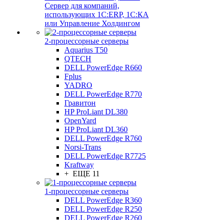
Сервер для компаний,
использующих 1C:ERP, 1С:КА
или Управление Холдингом
2-процессорные серверы
Aquarius T50
QTECH
DELL PowerEdge R660
Fplus
YADRO
DELL PowerEdge R770
Гравитон
HP ProLiant DL380
OpenYard
HP ProLiant DL360
DELL PowerEdge R760
Norsi-Trans
DELL PowerEdge R7725
Kraftway
+ ЕЩЕ 11
1-процессорные серверы
DELL PowerEdge R360
DELL PowerEdge R250
DELL PowerEdge R260