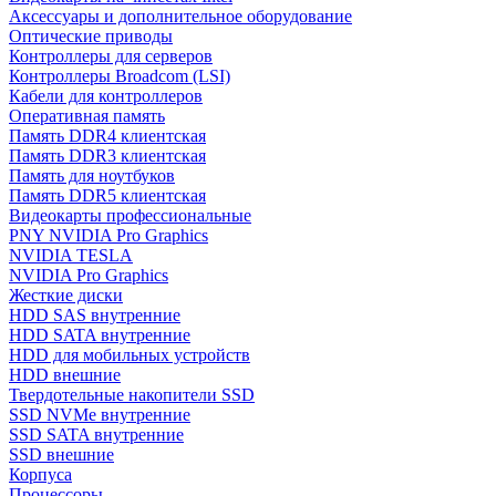
Аксессуары и дополнительное оборудование
Оптические приводы
Контроллеры для серверов
Контроллеры Broadcom (LSI)
Кабели для контроллеров
Оперативная память
Память DDR4 клиентская
Память DDR3 клиентская
Память для ноутбуков
Память DDR5 клиентская
Видеокарты профессиональные
PNY NVIDIA Pro Graphics
NVIDIA TESLA
NVIDIA Pro Graphics
Жесткие диски
HDD SAS внутренние
HDD SATA внутренние
HDD для мобильных устройств
HDD внешние
Твердотельные накопители SSD
SSD NVMe внутренние
SSD SATA внутренние
SSD внешние
Корпуса
Процессоры