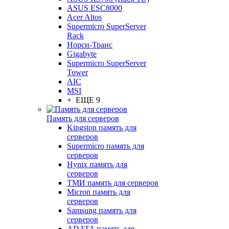
ASUS ESC8000
Acer Altos
Supermicro SuperServer
Rack
Норси-Транс
Gigabyte
Supermicro SuperServer
Tower
AIC
MSI
+ ЕЩЕ 9
Память для серверов
Kingston память для
серверов
Supermicro память для
серверов
Hynix память для
серверов
ТМИ память для серверов
Micron память для
серверов
Samsung память для
серверов
ADATA память для