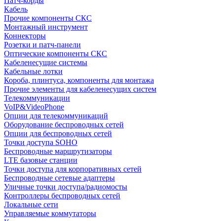
Патч-корды
Кабель
Прочие компоненты СКС
Монтажный инструмент
Коннекторы
Розетки и патч-панели
Оптические компоненты СКС
Кабеленесущие системы
Кабельные лотки
Короба, плинтуса, компоненты для монтажа
Прочие элементы для кабеленесущих систем
Телекоммуникации
VoIP&VideoPhone
Опции для телекоммуникаций
Оборудование беспроводных сетей
Опции для беспроводных сетей
Точки доступа SOHO
Беспроводные маршрутизаторы
LTE базовые станции
Точки доступа для корпоративных сетей
Беспроводные сетевые адаптеры
Уличные точки доступа/радиомосты
Контроллеры беспроводных сетей
Локальные сети
Управляемые коммутаторы