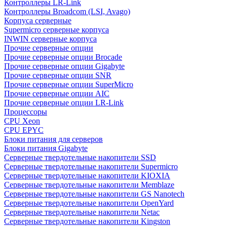
Контроллеры LR-Link
Контроллеры Broadcom (LSI, Avago)
Корпуса серверные
Supermicro серверные корпуса
INWIN серверные корпуса
Прочие серверные опции
Прочие серверные опции Brocade
Прочие серверные опции Gigabyte
Прочие серверные опции SNR
Прочие серверные опции SuperMicro
Прочие серверные опции AIC
Прочие серверные опции LR-Link
Процессоры
CPU Xeon
CPU EPYC
Блоки питания для серверов
Блоки питания Gigabyte
Серверные твердотельные накопители SSD
Cерверные твердотельные накопители Supermicro
Cерверные твердотельные накопители KIOXIA
Cерверные твердотельные накопители Memblaze
Cерверные твердотельные накопители GS Nanotech
Серверные твердотельные накопители OpenYard
Серверные твердотельные накопители Netac
Cерверные твердотельные накопители Kingston