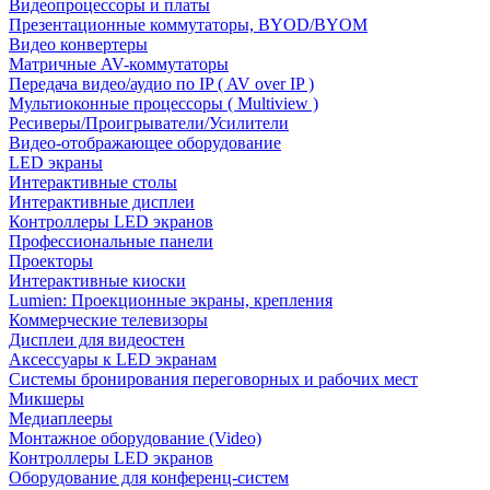
Видеопроцессоры и платы
Презентационные коммутаторы, BYOD/BYOM
Видео конвертеры
Матричные AV-коммутаторы
Передача видео/аудио по IP ( AV over IP )
Мультиоконные процессоры ( Multiview )
Ресиверы/Проигрыватели/Усилители
Видео-отображающее оборудование
LED экраны
Интерактивные столы
Интерактивные дисплеи
Контроллеры LED экранов
Профессиональные панели
Проекторы
Интерактивные киоски
Lumien: Проекционные экраны, крепления
Коммерческие телевизоры
Дисплеи для видеостен
Аксессуары к LED экранам
Системы бронирования переговорных и рабочих мест
Микшеры
Медиаплееры
Монтажное оборудование (Video)
Контроллеры LED экранов
Оборудование для конференц-систем