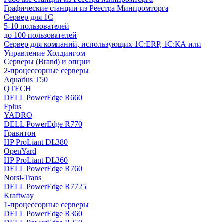
Графические станции из Реестра Минпромторга
Сервер для 1С
5-10 пользователей
до 100 пользователей
Сервер для компаний, использующих 1C:ERP, 1С:КА или
Управление Холдингом
Серверы (Brand) и опции
2-процессорные серверы
Aquarius T50
QTECH
DELL PowerEdge R660
Fplus
YADRO
DELL PowerEdge R770
Гравитон
HP ProLiant DL380
OpenYard
HP ProLiant DL360
DELL PowerEdge R760
Norsi-Trans
DELL PowerEdge R7725
Kraftway
1-процессорные серверы
DELL PowerEdge R360