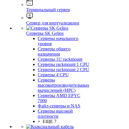
Терминальный сервер
Сервер для виртуализации
Серверы SK Gelios
Серверы начального
уровня
Серверы общего
назначения
Серверы 1U rackmount
Серверы rackmount 1 CPU
Серверы rackmount 2 CPU
Серверы 4 CPU
Серверы
высокопроизводительных
вычислений (HPC)
Серверы AMD EPYC
7000
Файл-серверы и NAS
Серверы высокой
плотности
+ ЕЩЕ 7