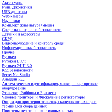
Аксессуары
Рули, Джойстики
USB адаптеры
Web-камеры
Наушники
Комплект (клавиатура+мышь)
Средства контроля и безопасности
Датчики и аксессуары
СКУД
Видеонаблюдение и контроль среды
Информационная безопасность
Прочее
Рутокен
Рутокен Light
Рутокен ЭЦП 3.0
Код Безопасности
Secret Net Studio
Аладдин Р.Д.
Автоматическая идентификация, маркировка, торговое
оборудование
Этикетки, Риббоны и Браслеты
Чековые принтеры и Фискальные регистраторы
Опции для принтеров этикеток, сканеров штрихкода и
терминалов сбора данных
Принтеры печати на пластиковых картах