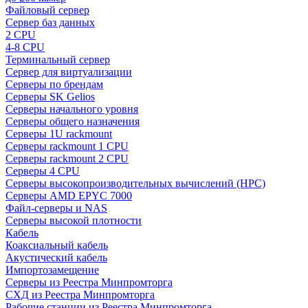
Файловый сервер
Сервер баз данных
2 CPU
4-8 CPU
Терминальный сервер
Сервер для виртуализации
Серверы по брендам
Серверы SK Gelios
Серверы начального уровня
Серверы общего назначения
Серверы 1U rackmount
Серверы rackmount 1 CPU
Серверы rackmount 2 CPU
Серверы 4 CPU
Серверы высокопроизводительных вычислений (HPC)
Серверы AMD EPYC 7000
Файл-серверы и NAS
Серверы высокой плотности
Кабель
Коаксиальный кабель
Акустический кабель
Импортозамещение
Серверы из Реестра Минпромторга
СХД из Реестра Минпромторга
Рабочие станции из Реестра Минпромторга