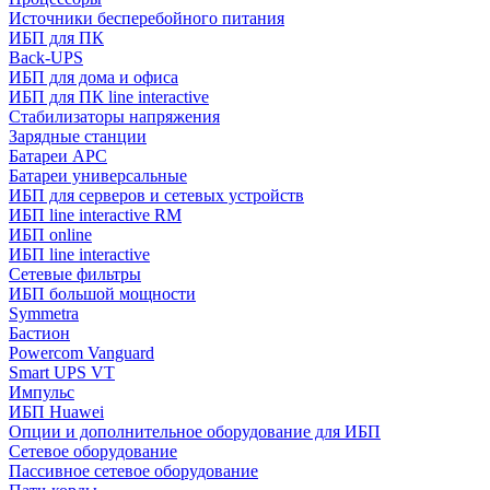
Источники бесперебойного питания
ИБП для ПК
Back-UPS
ИБП для дома и офиса
ИБП для ПК linе interactive
Стабилизаторы напряжения
Зарядные станции
Батареи APC
Батареи универсальные
ИБП для серверов и сетевых устройств
ИБП line interactive RM
ИБП online
ИБП linе interactive
Сетевые фильтры
ИБП большой мощности
Symmetra
Бастион
Powercom Vanguard
Smart UPS VT
Импульс
ИБП Huawei
Опции и дополнительное оборудование для ИБП
Сетевое оборудование
Пассивное сетевое оборудование