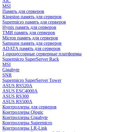
AIC
MSI
Память для серверов
Kingston память для серверов
Supermicro память для серверов
Hynix память для серверов
ТМИ память для серверов
Micron память для серверов
Samsung память для серверов
ADATA память для серверов
1-процессорные серверные платформы
Supermicro SuperServer Rack
MSI
Gigabyte
SNR
Supermicro SuperServer Tower
ASUS RS520A
ASUS ESC4000A
ASUS RS300
ASUS RS500A
Контроллеры для серверов
Контроллеры Qlogic
Контроллеры Gigabyte
Контроллеры Supermicro
Контроллеры LR-Link