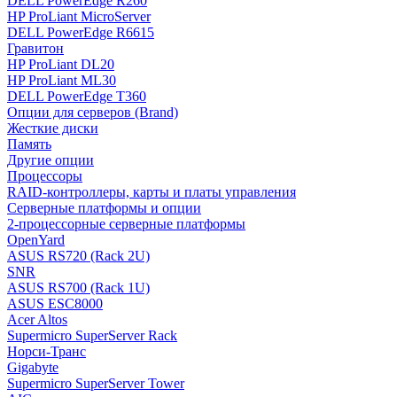
DELL PowerEdge R260
HP ProLiant MicroServer
DELL PowerEdge R6615
Гравитон
HP ProLiant DL20
HP ProLiant ML30
DELL PowerEdge T360
Опции для серверов (Brand)
Жесткие диски
Память
Другие опции
Процессоры
RAID-контроллеры, карты и платы управления
Серверные платформы и опции
2-процессорные серверные платформы
OpenYard
ASUS RS720 (Rack 2U)
SNR
ASUS RS700 (Rack 1U)
ASUS ESC8000
Acer Altos
Supermicro SuperServer Rack
Норси-Транс
Gigabyte
Supermicro SuperServer Tower