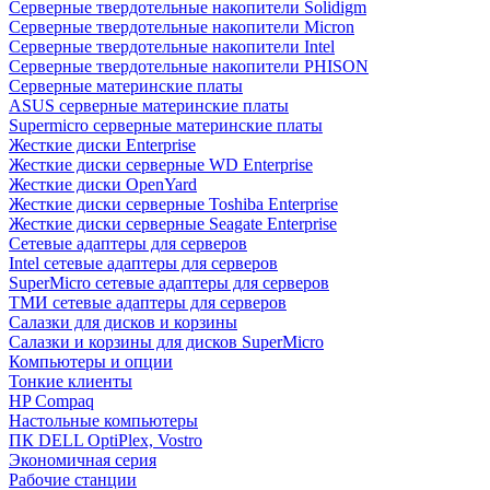
Cерверные твердотельные накопители Solidigm
Cерверные твердотельные накопители Micron
Cерверные твердотельные накопители Intel
Cерверные твердотельные накопители PHISON
Серверные материнские платы
ASUS серверные материнские платы
Supermicro серверные материнские платы
Жесткие диски Enterprise
Жесткие диски серверные WD Enterprise
Жесткие диски OpenYard
Жесткие диски серверные Toshiba Enterprise
Жесткие диски серверные Seagate Enterprise
Сетевые адаптеры для серверов
Intel сетевые адаптеры для серверов
SuperMicro сетевые адаптеры для серверов
ТМИ сетевые адаптеры для серверов
Салазки для дисков и корзины
Салазки и корзины для дисков SuperMicro
Компьютеры и опции
Тонкие клиенты
HP Compaq
Настольные компьютеры
ПК DELL OptiPlex, Vostro
Экономичная серия
Рабочие станции