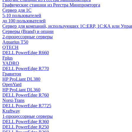
Графические станции из Реестра Минпромторга
Сервер для 1С
5-10 пользователей
до 100 пользователей
Сервер для компаний, использующих 1C:ERP, 1С:КА или Упр
Серверы (Brand) и опции
2-процессорные серверы
Aquarius T50
QTECH
DELL PowerEdge R660
Fplus
YADRO
DELL PowerEdge R770
Гравитон
HP ProLiant DL380
OpenYard
HP ProLiant DL360
DELL PowerEdge R760
Norsi-Trans
DELL PowerEdge R7725
Kraftway
1-процессорные серверы
DELL PowerEdge R360
DELL PowerEdge R250