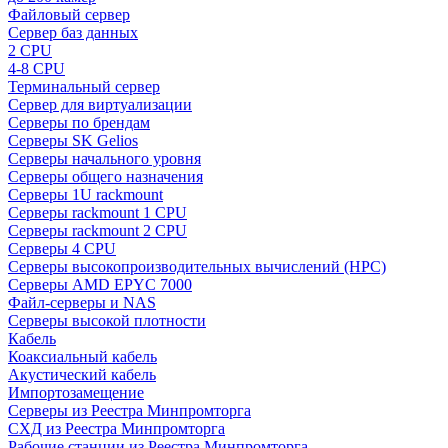
Файловый сервер
Сервер баз данных
2 CPU
4-8 CPU
Терминальный сервер
Сервер для виртуализации
Серверы по брендам
Серверы SK Gelios
Серверы начального уровня
Серверы общего назначения
Серверы 1U rackmount
Серверы rackmount 1 CPU
Серверы rackmount 2 CPU
Серверы 4 CPU
Серверы высокопроизводительных вычислений (HPC)
Серверы AMD EPYC 7000
Файл-серверы и NAS
Серверы высокой плотности
Кабель
Коаксиальный кабель
Акустический кабель
Импортозамещение
Серверы из Реестра Минпромторга
СХД из Реестра Минпромторга
Рабочие станции из Реестра Минпромторга