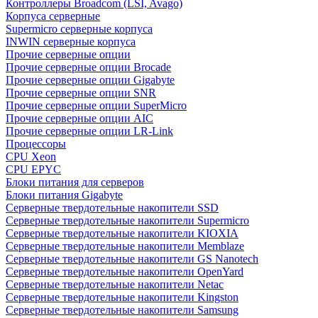
Контроллеры Broadcom (LSI, Avago)
Корпуса серверные
Supermicro серверные корпуса
INWIN серверные корпуса
Прочие серверные опции
Прочие серверные опции Brocade
Прочие серверные опции Gigabyte
Прочие серверные опции SNR
Прочие серверные опции SuperMicro
Прочие серверные опции AIC
Прочие серверные опции LR-Link
Процессоры
CPU Xeon
CPU EPYC
Блоки питания для серверов
Блоки питания Gigabyte
Серверные твердотельные накопители SSD
Cерверные твердотельные накопители Supermicro
Cерверные твердотельные накопители KIOXIA
Cерверные твердотельные накопители Memblaze
Cерверные твердотельные накопители GS Nanotech
Серверные твердотельные накопители OpenYard
Серверные твердотельные накопители Netac
Cерверные твердотельные накопители Kingston
Cерверные твердотельные накопители Samsung