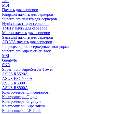
AIC
MSI
Память для серверов
Kingston память для серверов
Supermicro память для серверов
Hynix память для серверов
ТМИ память для серверов
Micron память для серверов
Samsung память для серверов
ADATA память для серверов
1-процессорные серверные платформы
Supermicro SuperServer Rack
MSI
Gigabyte
SNR
Supermicro SuperServer Tower
ASUS RS520A
ASUS ESC4000A
ASUS RS300
ASUS RS500A
Контроллеры для серверов
Контроллеры Qlogic
Контроллеры Gigabyte
Контроллеры Supermicro
Контроллеры LR-Link