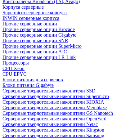
Контроллеры Broadcom (LSI, Avago)
Корпуса серверные
Supermicro серверные корпуса
INWIN серверные корпуса
Прочие серверные опции
Прочие серверные опции Brocade
Прочие серверные опции Gigabyte
Прочие серверные опции SNR
Прочие серверные опции SuperMicro
Прочие серверные опции AIC
Прочие серверные опции LR-Link
Процессоры
CPU Xeon
CPU EPYC
Блоки питания для серверов
Блоки питания Gigabyte
Серверные твердотельные накопители SSD
Cерверные твердотельные накопители Supermicro
Cерверные твердотельные накопители KIOXIA
Cерверные твердотельные накопители Memblaze
Cерверные твердотельные накопители GS Nanotech
Серверные твердотельные накопители OpenYard
Серверные твердотельные накопители Netac
Cерверные твердотельные накопители Kingston
Cерверные твердотельные накопители Samsung