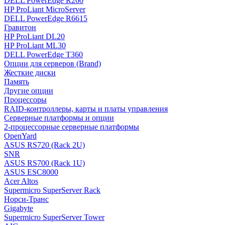
DELL PowerEdge R260
HP ProLiant MicroServer
DELL PowerEdge R6615
Гравитон
HP ProLiant DL20
HP ProLiant ML30
DELL PowerEdge T360
Опции для серверов (Brand)
Жесткие диски
Память
Другие опции
Процессоры
RAID-контроллеры, карты и платы управления
Серверные платформы и опции
2-процессорные серверные платформы
OpenYard
ASUS RS720 (Rack 2U)
SNR
ASUS RS700 (Rack 1U)
ASUS ESC8000
Acer Altos
Supermicro SuperServer Rack
Норси-Транс
Gigabyte
Supermicro SuperServer Tower