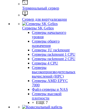
Терминальный сервер
Сервер для виртуализации
Серверы SK Gelios
Серверы начального
уровня
Серверы общего
назначения
Серверы 1U rackmount
Серверы rackmount 1 CPU
Серверы rackmount 2 CPU
Серверы 4 CPU
Серверы
высокопроизводительных
вычислений (HPC)
Серверы AMD EPYC
7000
Файл-серверы и NAS
Серверы высокой
плотности
+ ЕЩЕ 7