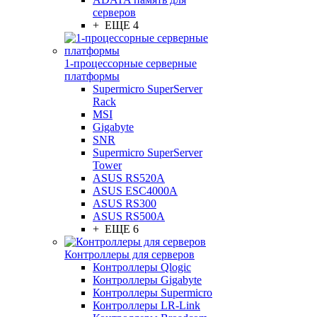
серверов
+ ЕЩЕ 4
1-процессорные серверные
платформы
Supermicro SuperServer
Rack
MSI
Gigabyte
SNR
Supermicro SuperServer
Tower
ASUS RS520A
ASUS ESC4000A
ASUS RS300
ASUS RS500A
+ ЕЩЕ 6
Контроллеры для серверов
Контроллеры Qlogic
Контроллеры Gigabyte
Контроллеры Supermicro
Контроллеры LR-Link