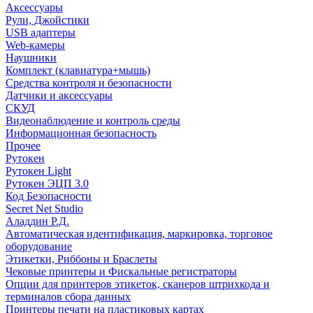
Аксессуары
Рули, Джойстики
USB адаптеры
Web-камеры
Наушники
Комплект (клавиатура+мышь)
Средства контроля и безопасности
Датчики и аксессуары
СКУД
Видеонаблюдение и контроль среды
Информационная безопасность
Прочее
Рутокен
Рутокен Light
Рутокен ЭЦП 3.0
Код Безопасности
Secret Net Studio
Аладдин Р.Д.
Автоматическая идентификация, маркировка, торговое
оборудование
Этикетки, Риббоны и Браслеты
Чековые принтеры и Фискальные регистраторы
Опции для принтеров этикеток, сканеров штрихкода и
терминалов сбора данных
Принтеры печати на пластиковых картах