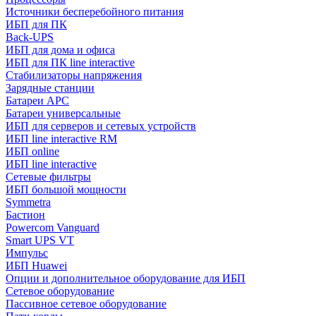
Источники бесперебойного питания
ИБП для ПК
Back-UPS
ИБП для дома и офиса
ИБП для ПК linе interactive
Стабилизаторы напряжения
Зарядные станции
Батареи APC
Батареи универсальные
ИБП для серверов и сетевых устройств
ИБП line interactive RM
ИБП online
ИБП linе interactive
Сетевые фильтры
ИБП большой мощности
Symmetra
Бастион
Powercom Vanguard
Smart UPS VT
Импульс
ИБП Huawei
Опции и дополнительное оборудование для ИБП
Сетевое оборудование
Пассивное сетевое оборудование