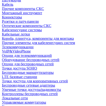
Патч-корды
Кабель
Прочие компоненты СКС
Монтажный инструмент
Коннекторы
Розетки и патч-панели
Оптические компоненты СКС
Кабеленесущие системы
Кабельные лотки
Короба, плинтуса, компоненты для монтажа
Прочие элементы для кабеленесущих систем
Телекоммуникации
VoIP&VideoPhone
Опции для телекоммуникаций
Оборудование беспроводных сетей
Опции для беспроводных сетей
Точки доступа SOHO
Беспроводные маршрутизаторы
LTE базовые станции
Точки доступа для корпоративных сетей
Беспроводные сетевые адаптеры
Уличные точки доступа/радиомосты
Контроллеры беспроводных сетей
Локальные сети
Управляемые коммутаторы