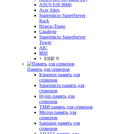
ASUS ESC8000
Acer Altos
Supermicro SuperServer
Rack
Норси-Транс
Gigabyte
Supermicro SuperServer
Tower
AIC
MSI
+ ЕЩЕ 9
Память для серверов
Kingston память для
серверов
Supermicro память для
серверов
Hynix память для
серверов
ТМИ память для серверов
Micron память для
серверов
Samsung память для
серверов
ADATA память для