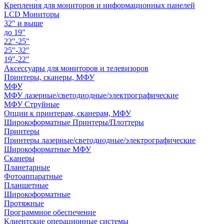
Крепления для мониторов и информационных панелей
LCD Мониторы
32" и выше
до 19"
22"-25"
25"-32"
19"-22"
Аксессуары для мониторов и телевизоров
Принтеры, сканеры, МФУ
МФУ
МФУ лазерные/светодиодные/электрографические
МФУ Струйные
Опции к принтерам, сканерам, МФУ
Широкоформатные Принтеры/Плоттеры
Принтеры
Принтеры лазерные/светодиодные/электрографические
Широкоформатные МФУ
Сканеры
Планетарные
Фотоаппаратные
Планшетные
Широкоформатные
Протяжные
Программное обеспечение
Клиентские операционные системы