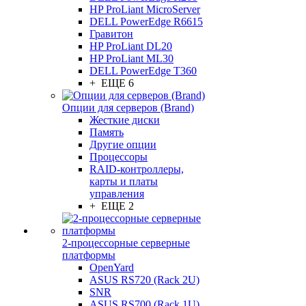
HP ProLiant MicroServer
DELL PowerEdge R6615
Гравитон
HP ProLiant DL20
HP ProLiant ML30
DELL PowerEdge T360
+ ЕЩЕ 6
Опции для серверов (Brand)
Жесткие диски
Память
Другие опции
Процессоры
RAID-контроллеры,
карты и платы
управления
+ ЕЩЕ 2
2-процессорные серверные
платформы
OpenYard
ASUS RS720 (Rack 2U)
SNR
ASUS RS700 (Rack 1U)