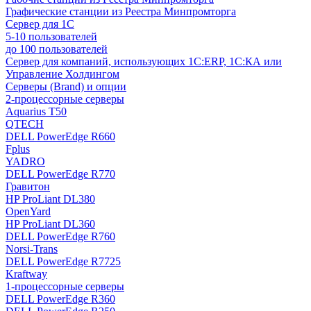
Графические станции из Реестра Минпромторга
Сервер для 1С
5-10 пользователей
до 100 пользователей
Сервер для компаний, использующих 1C:ERP, 1С:КА или
Управление Холдингом
Серверы (Brand) и опции
2-процессорные серверы
Aquarius T50
QTECH
DELL PowerEdge R660
Fplus
YADRO
DELL PowerEdge R770
Гравитон
HP ProLiant DL380
OpenYard
HP ProLiant DL360
DELL PowerEdge R760
Norsi-Trans
DELL PowerEdge R7725
Kraftway
1-процессорные серверы
DELL PowerEdge R360