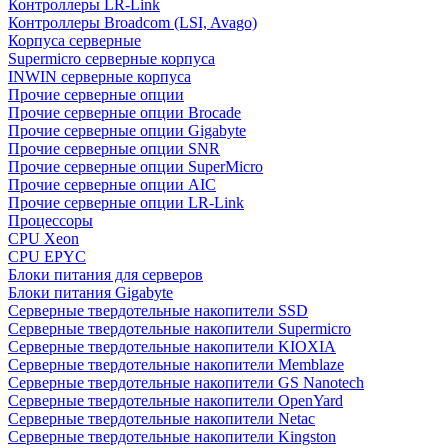
Контроллеры LR-Link
Контроллеры Broadcom (LSI, Avago)
Корпуса серверные
Supermicro серверные корпуса
INWIN серверные корпуса
Прочие серверные опции
Прочие серверные опции Brocade
Прочие серверные опции Gigabyte
Прочие серверные опции SNR
Прочие серверные опции SuperMicro
Прочие серверные опции AIC
Прочие серверные опции LR-Link
Процессоры
CPU Xeon
CPU EPYC
Блоки питания для серверов
Блоки питания Gigabyte
Серверные твердотельные накопители SSD
Cерверные твердотельные накопители Supermicro
Cерверные твердотельные накопители KIOXIA
Cерверные твердотельные накопители Memblaze
Cерверные твердотельные накопители GS Nanotech
Серверные твердотельные накопители OpenYard
Серверные твердотельные накопители Netac
Cерверные твердотельные накопители Kingston