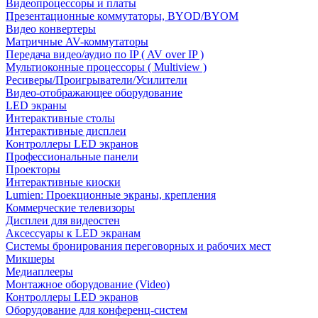
Видеопроцессоры и платы
Презентационные коммутаторы, BYOD/BYOM
Видео конвертеры
Матричные AV-коммутаторы
Передача видео/аудио по IP ( AV over IP )
Мультиоконные процессоры ( Multiview )
Ресиверы/Проигрыватели/Усилители
Видео-отображающее оборудование
LED экраны
Интерактивные столы
Интерактивные дисплеи
Контроллеры LED экранов
Профессиональные панели
Проекторы
Интерактивные киоски
Lumien: Проекционные экраны, крепления
Коммерческие телевизоры
Дисплеи для видеостен
Аксессуары к LED экранам
Системы бронирования переговорных и рабочих мест
Микшеры
Медиаплееры
Монтажное оборудование (Video)
Контроллеры LED экранов
Оборудование для конференц-систем