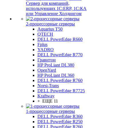
Сервер для компаний,
использующих 1C:ERP, 1С:КА
или Управление Холдингом
2-процессорные серверы
Aquarius T50
QTECH
DELL PowerEdge R660
Fplus
YADRO
DELL PowerEdge R770
Гравитон
HP ProLiant DL380
OpenYard
HP ProLiant DL360
DELL PowerEdge R760
Norsi-Trans
DELL PowerEdge R7725
Kraftway
+ ЕЩЕ 11
1-процессорные серверы
DELL PowerEdge R360
DELL PowerEdge R250
DELL PowerEdge R260