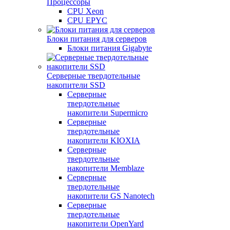
Процессоры
CPU Xeon
CPU EPYC
Блоки питания для серверов
Блоки питания Gigabyte
Серверные твердотельные
накопители SSD
Cерверные
твердотельные
накопители Supermicro
Cерверные
твердотельные
накопители KIOXIA
Cерверные
твердотельные
накопители Memblaze
Cерверные
твердотельные
накопители GS Nanotech
Серверные
твердотельные
накопители OpenYard