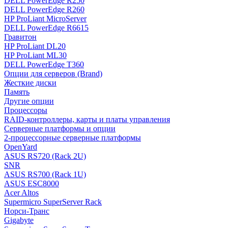
DELL PowerEdge R250
DELL PowerEdge R260
HP ProLiant MicroServer
DELL PowerEdge R6615
Гравитон
HP ProLiant DL20
HP ProLiant ML30
DELL PowerEdge T360
Опции для серверов (Brand)
Жесткие диски
Память
Другие опции
Процессоры
RAID-контроллеры, карты и платы управления
Серверные платформы и опции
2-процессорные серверные платформы
OpenYard
ASUS RS720 (Rack 2U)
SNR
ASUS RS700 (Rack 1U)
ASUS ESC8000
Acer Altos
Supermicro SuperServer Rack
Норси-Транс
Gigabyte