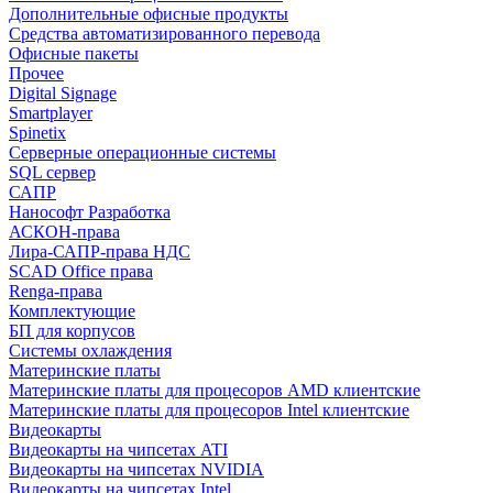
Дополнительные офисные продукты
Средства автоматизированного перевода
Офисные пакеты
Прочее
Digital Signage
Smartplayer
Spinetix
Серверные операционные системы
SQL сервер
САПР
Нанософт Разработка
АСКОН-права
Лира-САПР-права НДС
SCAD Office права
Renga-права
Комплектующие
БП для корпусов
Системы охлаждения
Материнские платы
Материнские платы для процесоров AMD клиентские
Материнские платы для процесоров Intel клиентские
Видеокарты
Видеокарты на чипсетах ATI
Видеокарты на чипсетах NVIDIA
Видеокарты на чипсетах Intel