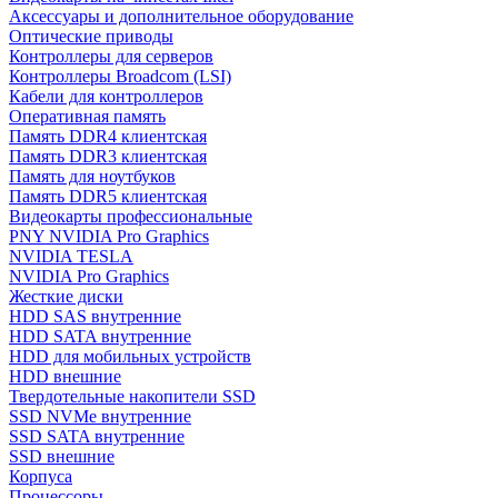
Аксессуары и дополнительное оборудование
Оптические приводы
Контроллеры для серверов
Контроллеры Broadcom (LSI)
Кабели для контроллеров
Оперативная память
Память DDR4 клиентская
Память DDR3 клиентская
Память для ноутбуков
Память DDR5 клиентская
Видеокарты профессиональные
PNY NVIDIA Pro Graphics
NVIDIA TESLA
NVIDIA Pro Graphics
Жесткие диски
HDD SAS внутренние
HDD SATA внутренние
HDD для мобильных устройств
HDD внешние
Твердотельные накопители SSD
SSD NVMe внутренние
SSD SATA внутренние
SSD внешние
Корпуса
Процессоры