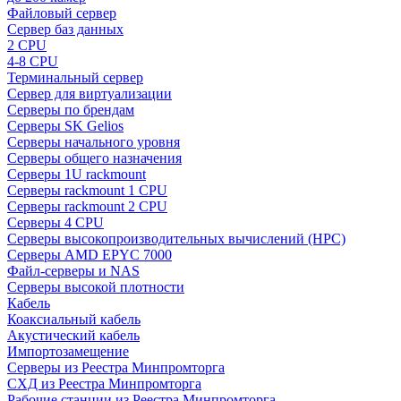
Файловый сервер
Сервер баз данных
2 CPU
4-8 CPU
Терминальный сервер
Сервер для виртуализации
Серверы по брендам
Серверы SK Gelios
Серверы начального уровня
Серверы общего назначения
Серверы 1U rackmount
Серверы rackmount 1 CPU
Серверы rackmount 2 CPU
Серверы 4 CPU
Серверы высокопроизводительных вычислений (HPC)
Серверы AMD EPYC 7000
Файл-серверы и NAS
Серверы высокой плотности
Кабель
Коаксиальный кабель
Акустический кабель
Импортозамещение
Серверы из Реестра Минпромторга
СХД из Реестра Минпромторга
Рабочие станции из Реестра Минпромторга