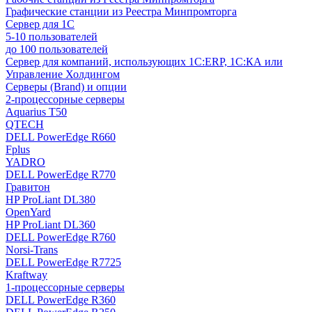
Графические станции из Реестра Минпромторга
Сервер для 1С
5-10 пользователей
до 100 пользователей
Сервер для компаний, использующих 1C:ERP, 1С:КА или
Управление Холдингом
Серверы (Brand) и опции
2-процессорные серверы
Aquarius T50
QTECH
DELL PowerEdge R660
Fplus
YADRO
DELL PowerEdge R770
Гравитон
HP ProLiant DL380
OpenYard
HP ProLiant DL360
DELL PowerEdge R760
Norsi-Trans
DELL PowerEdge R7725
Kraftway
1-процессорные серверы
DELL PowerEdge R360