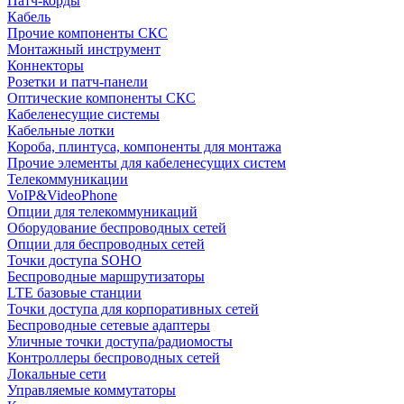
Патч-корды
Кабель
Прочие компоненты СКС
Монтажный инструмент
Коннекторы
Розетки и патч-панели
Оптические компоненты СКС
Кабеленесущие системы
Кабельные лотки
Короба, плинтуса, компоненты для монтажа
Прочие элементы для кабеленесущих систем
Телекоммуникации
VoIP&VideoPhone
Опции для телекоммуникаций
Оборудование беспроводных сетей
Опции для беспроводных сетей
Точки доступа SOHO
Беспроводные маршрутизаторы
LTE базовые станции
Точки доступа для корпоративных сетей
Беспроводные сетевые адаптеры
Уличные точки доступа/радиомосты
Контроллеры беспроводных сетей
Локальные сети
Управляемые коммутаторы