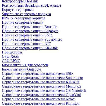
Контроллеры LR-Link
Контроллеры Broadcom (LSI, Avago)
Корпуса серверные
Supermicro серверные корпуса
INWIN серверные корпуса
Прочие серверные опции
Прочие серверные опции Brocade
Прочие серверные опции Gigabyte
Прочие серверные опции SNR
Прочие серверные опции SuperMicro
Прочие серверные опции AIC
Прочие серверные опции LR-Link
Процессоры
CPU Xeon
CPU EPYC
Блоки питания для серверов
Блоки питания Gigabyte
Серверные твердотельные накопители SSD
Cерверные твердотельные накопители Supermicro
Cерверные твердотельные накопители KIOXIA
Cерверные твердотельные накопители Memblaze
Cерверные твердотельные накопители GS Nanotech
Серверные твердотельные накопители OpenYard
Серверные твердотельные накопители Netac
Cерверные твердотельные накопители Kingston