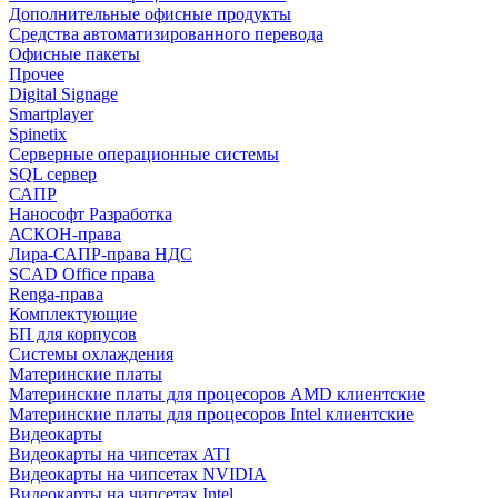
Дополнительные офисные продукты
Средства автоматизированного перевода
Офисные пакеты
Прочее
Digital Signage
Smartplayer
Spinetix
Серверные операционные системы
SQL сервер
САПР
Нанософт Разработка
АСКОН-права
Лира-САПР-права НДС
SCAD Office права
Renga-права
Комплектующие
БП для корпусов
Системы охлаждения
Материнские платы
Материнские платы для процесоров AMD клиентские
Материнские платы для процесоров Intel клиентские
Видеокарты
Видеокарты на чипсетах ATI
Видеокарты на чипсетах NVIDIA
Видеокарты на чипсетах Intel