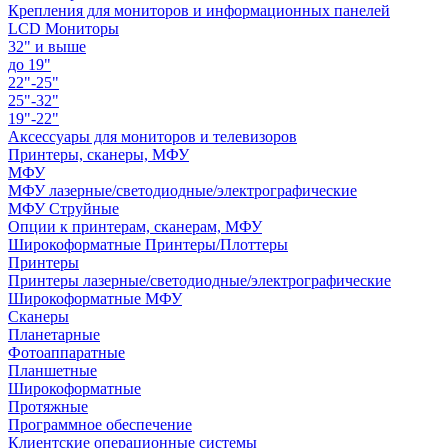
Крепления для мониторов и информационных панелей
LCD Мониторы
32" и выше
до 19"
22"-25"
25"-32"
19"-22"
Аксессуары для мониторов и телевизоров
Принтеры, сканеры, МФУ
МФУ
МФУ лазерные/светодиодные/электрографические
МФУ Струйные
Опции к принтерам, сканерам, МФУ
Широкоформатные Принтеры/Плоттеры
Принтеры
Принтеры лазерные/светодиодные/электрографические
Широкоформатные МФУ
Сканеры
Планетарные
Фотоаппаратные
Планшетные
Широкоформатные
Протяжные
Программное обеспечение
Клиентские операционные системы