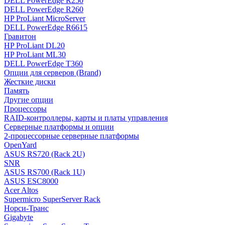
DELL PowerEdge R250
DELL PowerEdge R260
HP ProLiant MicroServer
DELL PowerEdge R6615
Гравитон
HP ProLiant DL20
HP ProLiant ML30
DELL PowerEdge T360
Опции для серверов (Brand)
Жесткие диски
Память
Другие опции
Процессоры
RAID-контроллеры, карты и платы управления
Серверные платформы и опции
2-процессорные серверные платформы
OpenYard
ASUS RS720 (Rack 2U)
SNR
ASUS RS700 (Rack 1U)
ASUS ESC8000
Acer Altos
Supermicro SuperServer Rack
Норси-Транс
Gigabyte