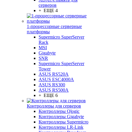
серверов
+ ЕЩЕ 4
1-процессорные серверные
платформы
Supermicro SuperServer
Rack
MSI
Gigabyte
SNR
Supermicro SuperServer
Tower
ASUS RS520A
ASUS ESC4000A
ASUS RS300
ASUS RS500A
+ ЕЩЕ 6
Контроллеры для серверов
Контроллеры Qlogic
Контроллеры Gigabyte
Контроллеры Supermicro
Контроллеры LR-Link