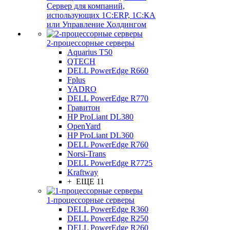
Сервер для компаний,
использующих 1C:ERP, 1С:КА
или Управление Холдингом
2-процессорные серверы
Aquarius T50
QTECH
DELL PowerEdge R660
Fplus
YADRO
DELL PowerEdge R770
Гравитон
HP ProLiant DL380
OpenYard
HP ProLiant DL360
DELL PowerEdge R760
Norsi-Trans
DELL PowerEdge R7725
Kraftway
+ ЕЩЕ 11
1-процессорные серверы
DELL PowerEdge R360
DELL PowerEdge R250
DELL PowerEdge R260