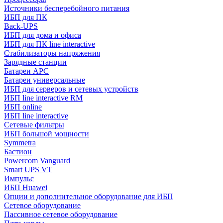
Источники бесперебойного питания
ИБП для ПК
Back-UPS
ИБП для дома и офиса
ИБП для ПК linе interactive
Стабилизаторы напряжения
Зарядные станции
Батареи APC
Батареи универсальные
ИБП для серверов и сетевых устройств
ИБП line interactive RM
ИБП online
ИБП linе interactive
Сетевые фильтры
ИБП большой мощности
Symmetra
Бастион
Powercom Vanguard
Smart UPS VT
Импульс
ИБП Huawei
Опции и дополнительное оборудование для ИБП
Сетевое оборудование
Пассивное сетевое оборудование