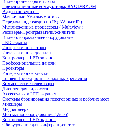
Видеопроцессоры и платы
Презентационные коммутаторы, BYOD/BYOM
Видео конвертеры
Матричные AV-коммутаторы
Передача видео/аудио по IP ( AV over IP )
Мультиоконные процессоры ( Multiview )
Ресиверы/Проигрыватели/Усилители
Видео-отображающее оборудование
LED экраны
Интерактивные столы
Интерактивные дисплеи
Контроллеры LED экранов
Профессиональные панели
Проекторы
Интерактивные киоски
Lumien: Проекционные экраны, крепления
Коммерческие телевизоры
Дисплеи для видеостен
Аксессуары к LED экранам
Системы бронирования переговорных и рабочих мест
Микшеры
Медиаплееры
Монтажное оборудование (Video)
Контроллеры LED экранов
Оборудование для конференц-систем