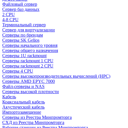
Файловый сервер
Сервер баз данных
2 CPU
4-8 CPU
Терминальный сервер
Сервер для виртуализации
Серверы по брендам
Серверы SK Gelios
Серверы начального уровня
Серверы общего назначения
Серверы 1U rackmount
Серверы rackmount 1 CPU
Серверы rackmount 2 CPU
Серверы 4 CPU
Серверы высокопроизводительных вычислений (HPC)
Серверы AMD EPYC 7000
Файл-серверы и NAS
Серверы высокой плотности
Кабель
Коаксиальный кабель
Акустический кабель
Импортозамещение
Серверы из Реестра Минпромторга
СХД из Реестра Минпромторга
Рабочие станции из Реестра Минпромторга