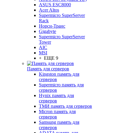
ASUS ESC8000
Acer Altos
Supermicro SuperServer
Rack
Норси-Транс
Gigabyte
Supermicro SuperServer
Tower
AIC
MSI
+ ЕЩЕ 9
Память для серверов
Kingston память для
серверов
Supermicro память для
серверов
Hynix память для
серверов
ТМИ память для серверов
Micron память для
серверов
Samsung память для
серверов
ADATA память для