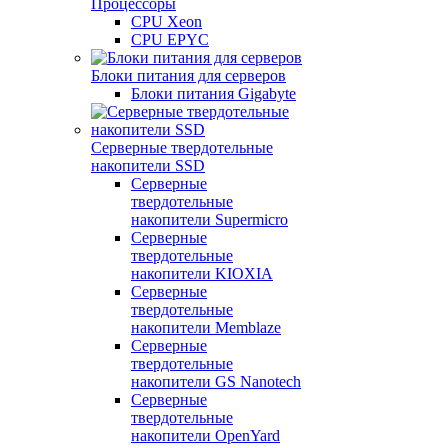
Процессоры
CPU Xeon
CPU EPYC
Блоки питания для серверов
Блоки питания Gigabyte
Серверные твердотельные
накопители SSD
Cерверные
твердотельные
накопители Supermicro
Cерверные
твердотельные
накопители KIOXIA
Cерверные
твердотельные
накопители Memblaze
Cерверные
твердотельные
накопители GS Nanotech
Серверные
твердотельные
накопители OpenYard