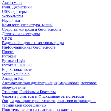
Аксессуары
Рули, Джойстики
USB адаптеры
Web-камеры
Наушники
Комплект (клавиатура+мышь)
Средства контроля и безопасности
Датчики и аксессуары
СКУД
Видеонаблюдение и контроль среды
Информационная безопасность
Прочее
Рутокен
Рутокен Light
Рутокен ЭЦП 3.0
Код Безопасности
Secret Net Studio
Аладдин Р.Д.
Автоматическая идентификация, маркировка, торговое
оборудование
Этикетки, Риббоны и Браслеты
Чековые принтеры и Фискальные регистраторы
Опции для принтеров этикеток, сканеров штрихкода и
терминалов сбора данных
Принтеры печати на пластиковых картах