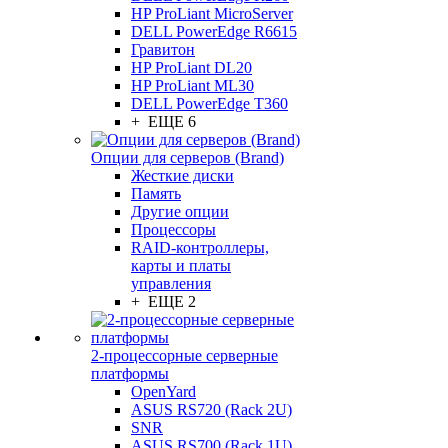
HP ProLiant MicroServer
DELL PowerEdge R6615
Гравитон
HP ProLiant DL20
HP ProLiant ML30
DELL PowerEdge T360
+ ЕЩЕ 6
Опции для серверов (Brand)
Жесткие диски
Память
Другие опции
Процессоры
RAID-контроллеры,
карты и платы
управления
+ ЕЩЕ 2
2-процессорные серверные
платформы
OpenYard
ASUS RS720 (Rack 2U)
SNR
ASUS RS700 (Rack 1U)