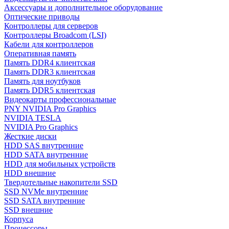
Аксессуары и дополнительное оборудование
Оптические приводы
Контроллеры для серверов
Контроллеры Broadcom (LSI)
Кабели для контроллеров
Оперативная память
Память DDR4 клиентская
Память DDR3 клиентская
Память для ноутбуков
Память DDR5 клиентская
Видеокарты профессиональные
PNY NVIDIA Pro Graphics
NVIDIA TESLA
NVIDIA Pro Graphics
Жесткие диски
HDD SAS внутренние
HDD SATA внутренние
HDD для мобильных устройств
HDD внешние
Твердотельные накопители SSD
SSD NVMe внутренние
SSD SATA внутренние
SSD внешние
Корпуса
Процессоры