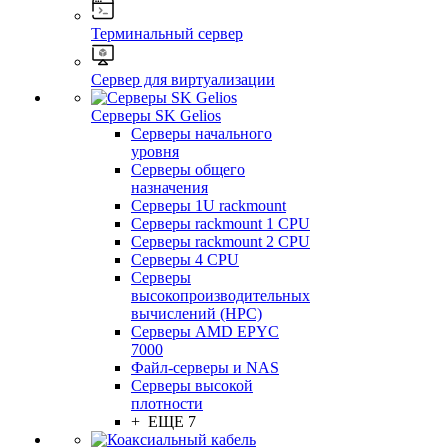
Терминальный сервер
Сервер для виртуализации
Серверы SK Gelios
Серверы начального
уровня
Серверы общего
назначения
Серверы 1U rackmount
Серверы rackmount 1 CPU
Серверы rackmount 2 CPU
Серверы 4 CPU
Серверы
высокопроизводительных
вычислений (HPC)
Серверы AMD EPYC
7000
Файл-серверы и NAS
Серверы высокой
плотности
+ ЕЩЕ 7