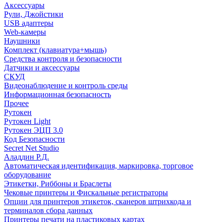
Аксессуары
Рули, Джойстики
USB адаптеры
Web-камеры
Наушники
Комплект (клавиатура+мышь)
Средства контроля и безопасности
Датчики и аксессуары
СКУД
Видеонаблюдение и контроль среды
Информационная безопасность
Прочее
Рутокен
Рутокен Light
Рутокен ЭЦП 3.0
Код Безопасности
Secret Net Studio
Аладдин Р.Д.
Автоматическая идентификация, маркировка, торговое
оборудование
Этикетки, Риббоны и Браслеты
Чековые принтеры и Фискальные регистраторы
Опции для принтеров этикеток, сканеров штрихкода и
терминалов сбора данных
Принтеры печати на пластиковых картах