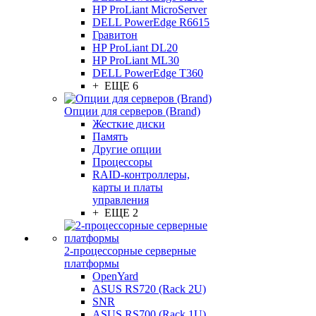
HP ProLiant MicroServer
DELL PowerEdge R6615
Гравитон
HP ProLiant DL20
HP ProLiant ML30
DELL PowerEdge T360
+ ЕЩЕ 6
Опции для серверов (Brand)
Жесткие диски
Память
Другие опции
Процессоры
RAID-контроллеры,
карты и платы
управления
+ ЕЩЕ 2
2-процессорные серверные
платформы
OpenYard
ASUS RS720 (Rack 2U)
SNR
ASUS RS700 (Rack 1U)