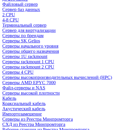
Файловый сервер
Сервер баз данных
2 CPU
4-8 CPU
Терминальный сервер
Сервер для виртуализации
Серверы по брендам
Серверы SK Gelios
Серверы начального уровня
Серверы общего назначения
Серверы 1U rackmount
Серверы rackmount 1 CPU
Серверы rackmount 2 CPU
Серверы 4 CPU
Серверы высокопроизводительных вычислений (HPC)
Серверы AMD EPYC 7000
Файл-серверы и NAS
Серверы высокой плотности
Кабель
Коаксиальный кабель
Акустический кабель
Импортозамещение
Серверы из Реестра Минпромторга
СХД из Реестра Минпромторга
Рабочие станции из Реестра Минпромторга