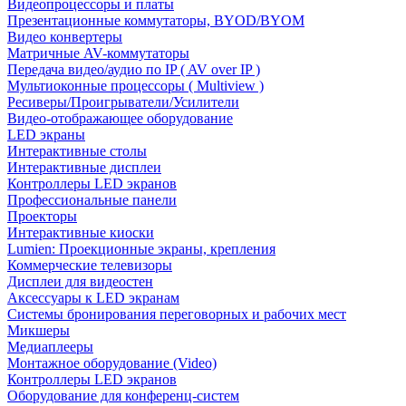
Видеопроцессоры и платы
Презентационные коммутаторы, BYOD/BYOM
Видео конвертеры
Матричные AV-коммутаторы
Передача видео/аудио по IP ( AV over IP )
Мультиоконные процессоры ( Multiview )
Ресиверы/Проигрыватели/Усилители
Видео-отображающее оборудование
LED экраны
Интерактивные столы
Интерактивные дисплеи
Контроллеры LED экранов
Профессиональные панели
Проекторы
Интерактивные киоски
Lumien: Проекционные экраны, крепления
Коммерческие телевизоры
Дисплеи для видеостен
Аксессуары к LED экранам
Системы бронирования переговорных и рабочих мест
Микшеры
Медиаплееры
Монтажное оборудование (Video)
Контроллеры LED экранов
Оборудование для конференц-систем