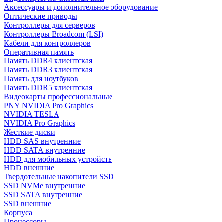
Аксессуары и дополнительное оборудование
Оптические приводы
Контроллеры для серверов
Контроллеры Broadcom (LSI)
Кабели для контроллеров
Оперативная память
Память DDR4 клиентская
Память DDR3 клиентская
Память для ноутбуков
Память DDR5 клиентская
Видеокарты профессиональные
PNY NVIDIA Pro Graphics
NVIDIA TESLA
NVIDIA Pro Graphics
Жесткие диски
HDD SAS внутренние
HDD SATA внутренние
HDD для мобильных устройств
HDD внешние
Твердотельные накопители SSD
SSD NVMe внутренние
SSD SATA внутренние
SSD внешние
Корпуса
Процессоры