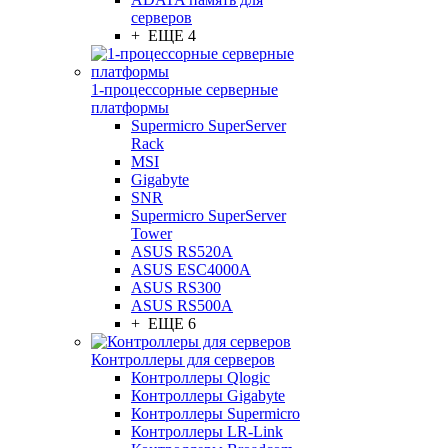
серверов
+ ЕЩЕ 4
1-процессорные серверные
платформы
Supermicro SuperServer
Rack
MSI
Gigabyte
SNR
Supermicro SuperServer
Tower
ASUS RS520A
ASUS ESC4000A
ASUS RS300
ASUS RS500A
+ ЕЩЕ 6
Контроллеры для серверов
Контроллеры Qlogic
Контроллеры Gigabyte
Контроллеры Supermicro
Контроллеры LR-Link