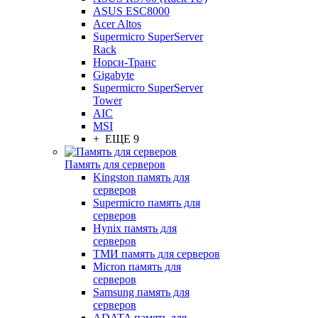
ASUS ESC8000
Acer Altos
Supermicro SuperServer
Rack
Норси-Транс
Gigabyte
Supermicro SuperServer
Tower
AIC
MSI
+ ЕЩЕ 9
Память для серверов
Kingston память для
серверов
Supermicro память для
серверов
Hynix память для
серверов
ТМИ память для серверов
Micron память для
серверов
Samsung память для
серверов
ADATA память для