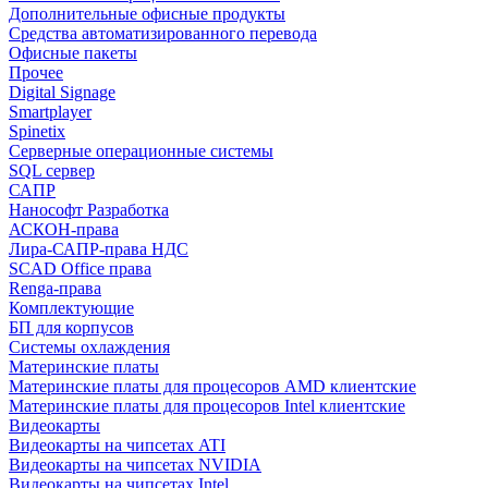
Дополнительные офисные продукты
Средства автоматизированного перевода
Офисные пакеты
Прочее
Digital Signage
Smartplayer
Spinetix
Серверные операционные системы
SQL сервер
САПР
Нанософт Разработка
АСКОН-права
Лира-САПР-права НДС
SCAD Office права
Renga-права
Комплектующие
БП для корпусов
Системы охлаждения
Материнские платы
Материнские платы для процесоров AMD клиентские
Материнские платы для процесоров Intel клиентские
Видеокарты
Видеокарты на чипсетах ATI
Видеокарты на чипсетах NVIDIA
Видеокарты на чипсетах Intel