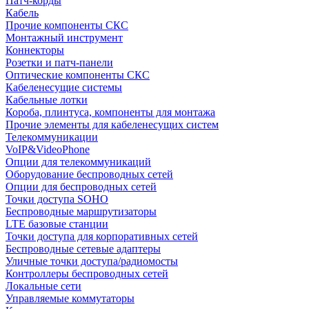
Патч-корды
Кабель
Прочие компоненты СКС
Монтажный инструмент
Коннекторы
Розетки и патч-панели
Оптические компоненты СКС
Кабеленесущие системы
Кабельные лотки
Короба, плинтуса, компоненты для монтажа
Прочие элементы для кабеленесущих систем
Телекоммуникации
VoIP&VideoPhone
Опции для телекоммуникаций
Оборудование беспроводных сетей
Опции для беспроводных сетей
Точки доступа SOHO
Беспроводные маршрутизаторы
LTE базовые станции
Точки доступа для корпоративных сетей
Беспроводные сетевые адаптеры
Уличные точки доступа/радиомосты
Контроллеры беспроводных сетей
Локальные сети
Управляемые коммутаторы