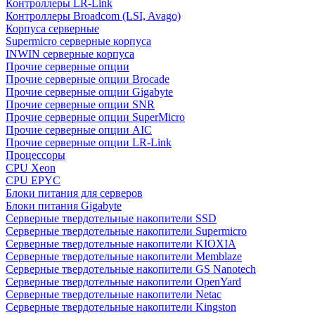
Контроллеры LR-Link
Контроллеры Broadcom (LSI, Avago)
Корпуса серверные
Supermicro серверные корпуса
INWIN серверные корпуса
Прочие серверные опции
Прочие серверные опции Brocade
Прочие серверные опции Gigabyte
Прочие серверные опции SNR
Прочие серверные опции SuperMicro
Прочие серверные опции AIC
Прочие серверные опции LR-Link
Процессоры
CPU Xeon
CPU EPYC
Блоки питания для серверов
Блоки питания Gigabyte
Серверные твердотельные накопители SSD
Cерверные твердотельные накопители Supermicro
Cерверные твердотельные накопители KIOXIA
Cерверные твердотельные накопители Memblaze
Cерверные твердотельные накопители GS Nanotech
Серверные твердотельные накопители OpenYard
Серверные твердотельные накопители Netac
Cерверные твердотельные накопители Kingston