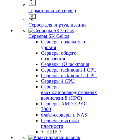
Терминальный сервер
Сервер для виртуализации
Серверы SK Gelios
Серверы начального
уровня
Серверы общего
назначения
Серверы 1U rackmount
Серверы rackmount 1 CPU
Серверы rackmount 2 CPU
Серверы 4 CPU
Серверы
высокопроизводительных
вычислений (HPC)
Серверы AMD EPYC
7000
Файл-серверы и NAS
Серверы высокой
плотности
+ ЕЩЕ 7