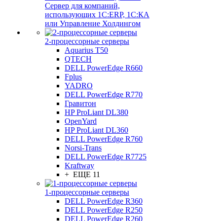
Сервер для компаний,
использующих 1C:ERP, 1С:КА
или Управление Холдингом
2-процессорные серверы
Aquarius T50
QTECH
DELL PowerEdge R660
Fplus
YADRO
DELL PowerEdge R770
Гравитон
HP ProLiant DL380
OpenYard
HP ProLiant DL360
DELL PowerEdge R760
Norsi-Trans
DELL PowerEdge R7725
Kraftway
+ ЕЩЕ 11
1-процессорные серверы
DELL PowerEdge R360
DELL PowerEdge R250
DELL PowerEdge R260