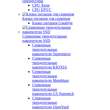
Процессоры
CPU Xeon
CPU EPYC
Блоки питания для серверов
Блоки питания Gigabyte
Серверные твердотельные
накопители SSD
Cерверные
твердотельные
накопители Supermicro
Cерверные
твердотельные
накопители KIOXIA
Cерверные
твердотельные
накопители Memblaze
Cерверные
твердотельные
накопители GS Nanotech
Серверные
твердотельные
накопители OpenYard