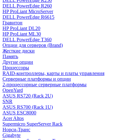
DELL PowerEdge R250
DELL PowerEdge R260
HP ProLiant MicroServer
DELL PowerEdge R6615
Гравитон
HP ProLiant DL20
HP ProLiant ML30
DELL PowerEdge T360
Опции для серверов (Brand)
Жесткие диски
Память
Другие опции
Процессоры
RAID-контроллеры, карты и платы управления
Серверные платформы и опции
2-процессорные серверные платформы
OpenYard
ASUS RS720 (Rack 2U)
SNR
ASUS RS700 (Rack 1U)
ASUS ESC8000
Acer Altos
Supermicro SuperServer Rack
Норси-Транс
Gigabyte