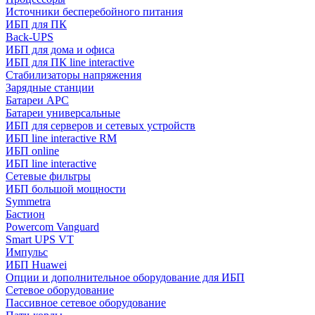
Источники бесперебойного питания
ИБП для ПК
Back-UPS
ИБП для дома и офиса
ИБП для ПК linе interactive
Стабилизаторы напряжения
Зарядные станции
Батареи APC
Батареи универсальные
ИБП для серверов и сетевых устройств
ИБП line interactive RM
ИБП online
ИБП linе interactive
Сетевые фильтры
ИБП большой мощности
Symmetra
Бастион
Powercom Vanguard
Smart UPS VT
Импульс
ИБП Huawei
Опции и дополнительное оборудование для ИБП
Сетевое оборудование
Пассивное сетевое оборудование