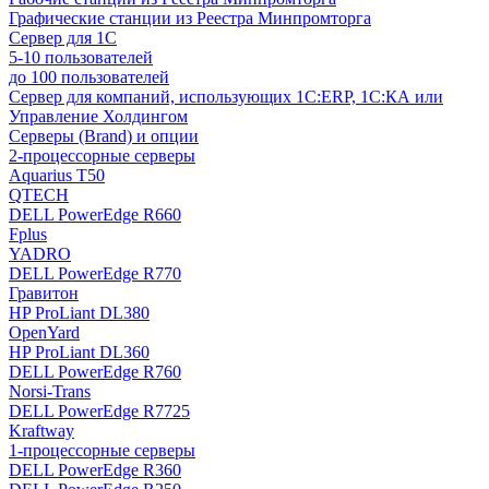
Графические станции из Реестра Минпромторга
Сервер для 1С
5-10 пользователей
до 100 пользователей
Сервер для компаний, использующих 1C:ERP, 1С:КА или
Управление Холдингом
Серверы (Brand) и опции
2-процессорные серверы
Aquarius T50
QTECH
DELL PowerEdge R660
Fplus
YADRO
DELL PowerEdge R770
Гравитон
HP ProLiant DL380
OpenYard
HP ProLiant DL360
DELL PowerEdge R760
Norsi-Trans
DELL PowerEdge R7725
Kraftway
1-процессорные серверы
DELL PowerEdge R360