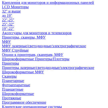
Крепления для мониторов и информационных панелей
LCD Мониторы
32" и выше
до 19"
22"-25"
25"-32"
19"-22"
Аксессуары для мониторов и телевизоров
Принтеры, сканеры, МФУ
МФУ
МФУ лазерные/светодиодные/электрографические
МФУ Струйные
Опции к принтерам, сканерам, МФУ
Широкоформатные Принтеры/Плоттеры
Принтеры
Принтеры лазерные/светодиодные/электрографические
Широкоформатные МФУ
Сканеры
Планетарные
Фотоаппаратные
Планшетные
Широкоформатные
Протяжные
Программное обеспечение
Клиентские операционные системы