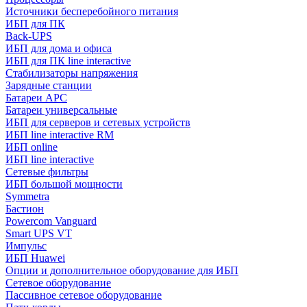
Источники бесперебойного питания
ИБП для ПК
Back-UPS
ИБП для дома и офиса
ИБП для ПК linе interactive
Стабилизаторы напряжения
Зарядные станции
Батареи APC
Батареи универсальные
ИБП для серверов и сетевых устройств
ИБП line interactive RM
ИБП online
ИБП linе interactive
Сетевые фильтры
ИБП большой мощности
Symmetra
Бастион
Powercom Vanguard
Smart UPS VT
Импульс
ИБП Huawei
Опции и дополнительное оборудование для ИБП
Сетевое оборудование
Пассивное сетевое оборудование