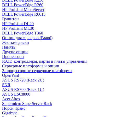
DELL PowerEdge R250
DELL PowerEdge R260
HP ProLiant MicroServer
DELL PowerEdge R6615
Гравитон
HP ProLiant DL20
HP ProLiant ML30
DELL PowerEdge T360
Опции для серверов (Brand)
Жесткие диски
Память
Другие опции
Процессоры
RAID-контроллеры, карты и платы управления
Серверные платформы и опции
2-процессорные серверные платформы
OpenYard
ASUS RS720 (Rack 2U)
SNR
ASUS RS700 (Rack 1U)
ASUS ESC8000
Acer Altos
Supermicro SuperServer Rack
Норси-Транс
Gigabyte