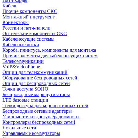
Патч-корды
Кабель
Прочие компоненты СКС
Монтажный инструмент
Коннекторы
Розетки и патч-панели
Оптические компоненты СКС
Кабеленесущие системы
Кабельные лотки
Короба, плинтуса, компоненты для монтажа
Прочие элементы для кабеленесущих систем
Телекоммуникации
VoIP&VideoPhone
Опции для телекоммуникаций
Оборудование беспроводных сетей
Опции для беспроводных сетей
Точки доступа SOHO
Беспроводные маршрутизаторы
LTE базовые станции
Точки доступа для корпоративных сетей
Беспроводные сетевые адаптеры
Уличные точки доступа/радиомосты
Контроллеры беспроводных сетей
Локальные сети
Управляемые коммутаторы