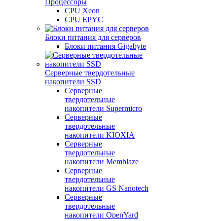
Процессоры
CPU Xeon
CPU EPYC
Блоки питания для серверов
Блоки питания Gigabyte
Серверные твердотельные
накопители SSD
Cерверные
твердотельные
накопители Supermicro
Cерверные
твердотельные
накопители KIOXIA
Cерверные
твердотельные
накопители Memblaze
Cерверные
твердотельные
накопители GS Nanotech
Серверные
твердотельные
накопители OpenYard