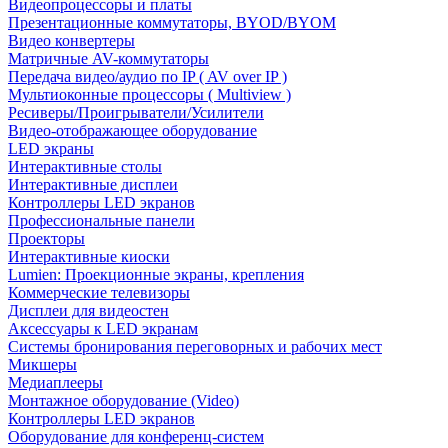
Видеопроцессоры и платы
Презентационные коммутаторы, BYOD/BYOM
Видео конвертеры
Матричные AV-коммутаторы
Передача видео/аудио по IP ( AV over IP )
Мультиоконные процессоры ( Multiview )
Ресиверы/Проигрыватели/Усилители
Видео-отображающее оборудование
LED экраны
Интерактивные столы
Интерактивные дисплеи
Контроллеры LED экранов
Профессиональные панели
Проекторы
Интерактивные киоски
Lumien: Проекционные экраны, крепления
Коммерческие телевизоры
Дисплеи для видеостен
Аксессуары к LED экранам
Системы бронирования переговорных и рабочих мест
Микшеры
Медиаплееры
Монтажное оборудование (Video)
Контроллеры LED экранов
Оборудование для конференц-систем