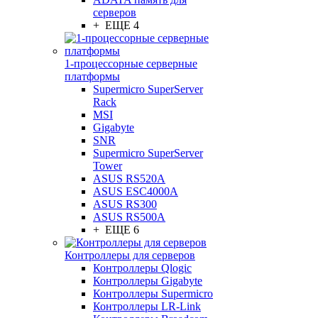
серверов
+ ЕЩЕ 4
1-процессорные серверные
платформы
Supermicro SuperServer
Rack
MSI
Gigabyte
SNR
Supermicro SuperServer
Tower
ASUS RS520A
ASUS ESC4000A
ASUS RS300
ASUS RS500A
+ ЕЩЕ 6
Контроллеры для серверов
Контроллеры Qlogic
Контроллеры Gigabyte
Контроллеры Supermicro
Контроллеры LR-Link