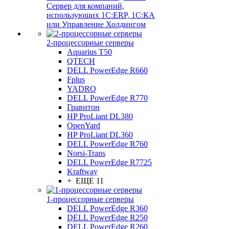
Сервер для компаний,
использующих 1C:ERP, 1С:КА
или Управление Холдингом
2-процессорные серверы
Aquarius T50
QTECH
DELL PowerEdge R660
Fplus
YADRO
DELL PowerEdge R770
Гравитон
HP ProLiant DL380
OpenYard
HP ProLiant DL360
DELL PowerEdge R760
Norsi-Trans
DELL PowerEdge R7725
Kraftway
+ ЕЩЕ 11
1-процессорные серверы
DELL PowerEdge R360
DELL PowerEdge R250
DELL PowerEdge R260