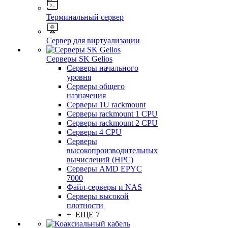
Терминальный сервер
Сервер для виртуализации
Серверы SK Gelios
Серверы начального
уровня
Серверы общего
назначения
Серверы 1U rackmount
Серверы rackmount 1 CPU
Серверы rackmount 2 CPU
Серверы 4 CPU
Серверы
высокопроизводительных
вычислений (HPC)
Серверы AMD EPYC
7000
Файл-серверы и NAS
Серверы высокой
плотности
+ ЕЩЕ 7