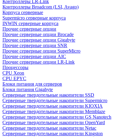
Контроллеры LR-Link
Контроллеры Broadcom (LSI, Avago)
Корпуса серверные
Supermicro серверные корпуса
INWIN серверные корпуса
Прочие серверные опции
Прочие серверные опции Brocade
Прочие серверные опции Gigabyte
Прочие серверные опции SNR
Прочие серверные опции SuperMicro
Прочие серверные опции AIC
Прочие серверные опции LR-Link
Процессоры
CPU Xeon
CPU EPYC
Блоки питания для серверов
Блоки питания Gigabyte
Серверные твердотельные накопители SSD
Cерверные твердотельные накопители Supermicro
Cерверные твердотельные накопители KIOXIA
Cерверные твердотельные накопители Memblaze
Cерверные твердотельные накопители GS Nanotech
Серверные твердотельные накопители OpenYard
Серверные твердотельные накопители Netac
Cерверные твердотельные накопители Kingston