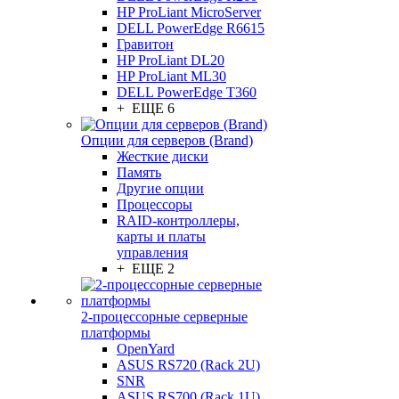
HP ProLiant MicroServer
DELL PowerEdge R6615
Гравитон
HP ProLiant DL20
HP ProLiant ML30
DELL PowerEdge T360
+ ЕЩЕ 6
Опции для серверов (Brand)
Жесткие диски
Память
Другие опции
Процессоры
RAID-контроллеры,
карты и платы
управления
+ ЕЩЕ 2
2-процессорные серверные
платформы
OpenYard
ASUS RS720 (Rack 2U)
SNR
ASUS RS700 (Rack 1U)