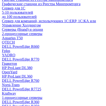
Графические станции из Реестра Минпромторга
Сервер для 1С
5-10 пользователей
до 100 пользователей
Сервер для компаний, использующих 1C:ERP, 1С:КА или
Управление Холдингом
Серверы (Brand) и опции
2-процессорные серверы
Aquarius T50
QTECH
DELL PowerEdge R660
Fplus
YADRO
DELL PowerEdge R770
Гравитон
HP ProLiant DL380
OpenYard
HP ProLiant DL360
DELL PowerEdge R760
Norsi-Trans
DELL PowerEdge R7725
Kraftway
1-процессорные серверы
DELL PowerEdge R360