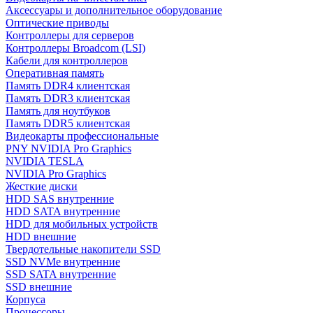
Аксессуары и дополнительное оборудование
Оптические приводы
Контроллеры для серверов
Контроллеры Broadcom (LSI)
Кабели для контроллеров
Оперативная память
Память DDR4 клиентская
Память DDR3 клиентская
Память для ноутбуков
Память DDR5 клиентская
Видеокарты профессиональные
PNY NVIDIA Pro Graphics
NVIDIA TESLA
NVIDIA Pro Graphics
Жесткие диски
HDD SAS внутренние
HDD SATA внутренние
HDD для мобильных устройств
HDD внешние
Твердотельные накопители SSD
SSD NVMe внутренние
SSD SATA внутренние
SSD внешние
Корпуса
Процессоры