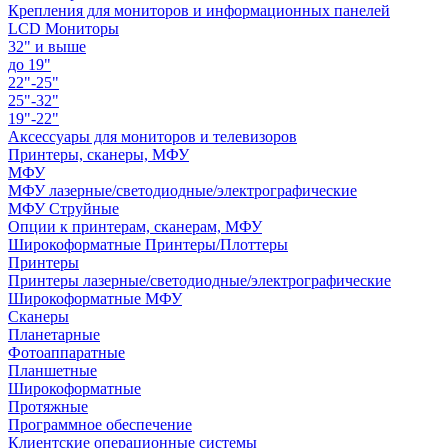
Крепления для мониторов и информационных панелей
LCD Мониторы
32" и выше
до 19"
22"-25"
25"-32"
19"-22"
Аксессуары для мониторов и телевизоров
Принтеры, сканеры, МФУ
МФУ
МФУ лазерные/светодиодные/электрографические
МФУ Струйные
Опции к принтерам, сканерам, МФУ
Широкоформатные Принтеры/Плоттеры
Принтеры
Принтеры лазерные/светодиодные/электрографические
Широкоформатные МФУ
Сканеры
Планетарные
Фотоаппаратные
Планшетные
Широкоформатные
Протяжные
Программное обеспечение
Клиентские операционные системы