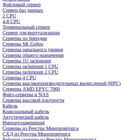
Файловый сервер
Сервер баз данных
2 CPU
4-8 CPU
Терминальный сервер
Сервер для виртуализации
Серверы по брендам
Серверы SK Gelios
Серверы начального уровня
Серверы общего назначения
Серверы 1U rackmount
Серверы rackmount 1 CPU
Серверы rackmount 2 CPU
Серверы 4 CPU
Серверы высокопроизводительных вычислений (HPC)
Серверы AMD EPYC 7000
Файл-серверы и NAS
Серверы высокой плотности
Кабель
Коаксиальный кабель
Акустический кабель
Импортозамещение
Серверы из Реестра Минпромторга
СХД из Реестра Минпромторга
Рабочие станции из Реестра Минпромторга