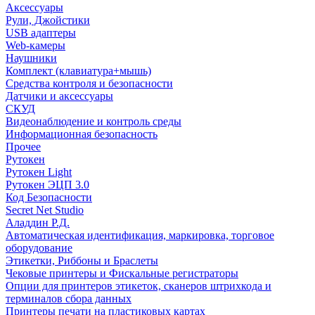
Аксессуары
Рули, Джойстики
USB адаптеры
Web-камеры
Наушники
Комплект (клавиатура+мышь)
Средства контроля и безопасности
Датчики и аксессуары
СКУД
Видеонаблюдение и контроль среды
Информационная безопасность
Прочее
Рутокен
Рутокен Light
Рутокен ЭЦП 3.0
Код Безопасности
Secret Net Studio
Аладдин Р.Д.
Автоматическая идентификация, маркировка, торговое
оборудование
Этикетки, Риббоны и Браслеты
Чековые принтеры и Фискальные регистраторы
Опции для принтеров этикеток, сканеров штрихкода и
терминалов сбора данных
Принтеры печати на пластиковых картах