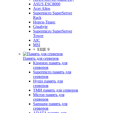
ASUS ESC8000
Acer Altos
Supermicro SuperServer
Rack
Норси-Транс
Gigabyte
Supermicro SuperServer
Tower
AIC
MSI
+ ЕЩЕ 9
Память для серверов
Kingston память для
серверов
Supermicro память для
серверов
Hynix память для
серверов
ТМИ память для серверов
Micron память для
серверов
Samsung память для
серверов
ADATA память для