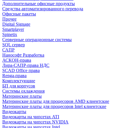
Дополнительные офисные продукты
Средства автоматизированного перевода
Офисные пакеты
Прочее
Digital Signage
Smartplayer
Spinetix
Серверные операционные системы
SQL сервер
САПР
Нанософт Разработка
АСКОН-права
Лира-САПР-права НДС
SCAD Office права
Renga-права
Комплектующие
БП для корпусов
Системы охлаждения
Материнские платы
Материнские платы для процесоров AMD клиентские
Материнские платы для процесоров Intel клиентские
Видеокарты
Видеокарты на чипсетах ATI
Видеокарты на чипсетах NVIDIA
Видеокарты на чипсетах Intel