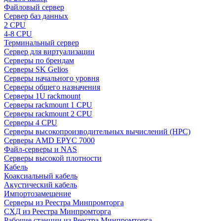
Файловый сервер
Сервер баз данных
2 CPU
4-8 CPU
Терминальный сервер
Сервер для виртуализации
Серверы по брендам
Серверы SK Gelios
Серверы начального уровня
Серверы общего назначения
Серверы 1U rackmount
Серверы rackmount 1 CPU
Серверы rackmount 2 CPU
Серверы 4 CPU
Серверы высокопроизводительных вычислений (HPC)
Серверы AMD EPYC 7000
Файл-серверы и NAS
Серверы высокой плотности
Кабель
Коаксиальный кабель
Акустический кабель
Импортозамещение
Серверы из Реестра Минпромторга
СХД из Реестра Минпромторга
Рабочие станции из Реестра Минпромторга