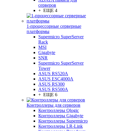
серверов
+ ЕЩЕ 4
1-процессорные серверные
платформы
Supermicro SuperServer
Rack
MSI
Gigabyte
SNR
Supermicro SuperServer
Tower
ASUS RS520A
ASUS ESC4000A
ASUS RS300
ASUS RS500A
+ ЕЩЕ 6
Контроллеры для серверов
Контроллеры Qlogic
Контроллеры Gigabyte
Контроллеры Supermicro
Контроллеры LR-Link