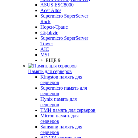
ASUS ESC8000
Acer Altos
Supermicro SuperServer
Rack
Норси-Транс
Gigabyte
Supermicro SuperServer
Tower
AIC
MSI
+ ЕЩЕ 9
Память для серверов
Kingston память для
серверов
Supermicro память для
серверов
Hynix память для
серверов
ТМИ память для серверов
Micron память для
серверов
Samsung память для
серверов
ADATA память для