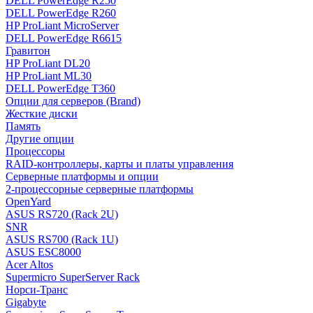
DELL PowerEdge R250
DELL PowerEdge R260
HP ProLiant MicroServer
DELL PowerEdge R6615
Гравитон
HP ProLiant DL20
HP ProLiant ML30
DELL PowerEdge T360
Опции для серверов (Brand)
Жесткие диски
Память
Другие опции
Процессоры
RAID-контроллеры, карты и платы управления
Серверные платформы и опции
2-процессорные серверные платформы
OpenYard
ASUS RS720 (Rack 2U)
SNR
ASUS RS700 (Rack 1U)
ASUS ESC8000
Acer Altos
Supermicro SuperServer Rack
Норси-Транс
Gigabyte