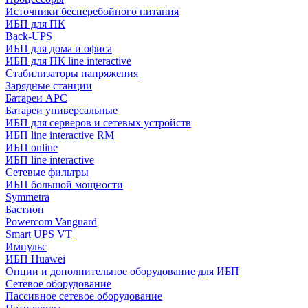
Источники бесперебойного питания
ИБП для ПК
Back-UPS
ИБП для дома и офиса
ИБП для ПК linе interactive
Стабилизаторы напряжения
Зарядные станции
Батареи APC
Батареи универсальные
ИБП для серверов и сетевых устройств
ИБП line interactive RM
ИБП online
ИБП linе interactive
Сетевые фильтры
ИБП большой мощности
Symmetra
Бастион
Powercom Vanguard
Smart UPS VT
Импульс
ИБП Huawei
Опции и дополнительное оборудование для ИБП
Сетевое оборудование
Пассивное сетевое оборудование