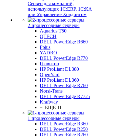
Сервер для компаний,
использующих 1C:ERP, 1С:КА
или Управление Холдингом
2-процессорные серверы
Aquarius T50
QTECH
DELL PowerEdge R660
Fplus
YADRO
DELL PowerEdge R770
Гравитон
HP ProLiant DL380
OpenYard
HP ProLiant DL360
DELL PowerEdge R760
Norsi-Trans
DELL PowerEdge R7725
Kraftway
+ ЕЩЕ 11
1-процессорные серверы
DELL PowerEdge R360
DELL PowerEdge R250
DELL PowerEdge R260