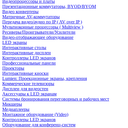
Видеопроцессоры и платы
Презентационные коммутаторы, BYOD/BYOM
Видео конвертеры
Матричные AV-коммутаторы
Передача видео/аудио по IP ( AV over IP )
Мультиоконные процессоры ( Multiview )
Ресиверы/Проигрыватели/Усилители
Видео-отображающее оборудование
LED экраны
Интерактивные столы
Интерактивные дисплеи
Контроллеры LED экранов
Профессиональные панели
Проекторы
Интерактивные киоски
Lumien: Проекционные экраны, крепления
Коммерческие телевизоры
Дисплеи для видеостен
Аксессуары к LED экранам
Системы бронирования переговорных и рабочих мест
Микшеры
Медиаплееры
Монтажное оборудование (Video)
Контроллеры LED экранов
Оборудование для конференц-систем