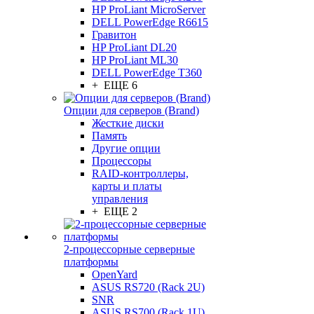
HP ProLiant MicroServer
DELL PowerEdge R6615
Гравитон
HP ProLiant DL20
HP ProLiant ML30
DELL PowerEdge T360
+ ЕЩЕ 6
Опции для серверов (Brand)
Жесткие диски
Память
Другие опции
Процессоры
RAID-контроллеры,
карты и платы
управления
+ ЕЩЕ 2
2-процессорные серверные
платформы
OpenYard
ASUS RS720 (Rack 2U)
SNR
ASUS RS700 (Rack 1U)