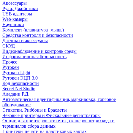
Аксессуары
Рули, Джойстики
USB адаптеры
Web-камеры
Наушники
Комплект (клавиатура+мышь)
Средства контроля и безопасности
Датчики и аксессуары
СКУД
Видеонаблюдение и контроль среды
Информационная безопасность
Прочее
Рутокен
Рутокен Light
Рутокен ЭЦП 3.0
Код Безопасности
Secret Net Studio
Аладдин Р.Д.
Автоматическая идентификация, маркировка, торговое
оборудование
Этикетки, Риббоны и Браслеты
Чековые принтеры и Фискальные регистраторы
Опции для принтеров этикеток, сканеров штрихкода и
терминалов сбора данных
Принтеры печати на пластиковых картах