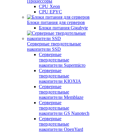
Процессоры
CPU Xeon
CPU EPYC
Блоки питания для серверов
Блоки питания Gigabyte
Серверные твердотельные
накопители SSD
Cерверные
твердотельные
накопители Supermicro
Cерверные
твердотельные
накопители KIOXIA
Cерверные
твердотельные
накопители Memblaze
Cерверные
твердотельные
накопители GS Nanotech
Серверные
твердотельные
накопители OpenYard