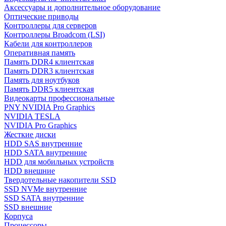
Аксессуары и дополнительное оборудование
Оптические приводы
Контроллеры для серверов
Контроллеры Broadcom (LSI)
Кабели для контроллеров
Оперативная память
Память DDR4 клиентская
Память DDR3 клиентская
Память для ноутбуков
Память DDR5 клиентская
Видеокарты профессиональные
PNY NVIDIA Pro Graphics
NVIDIA TESLA
NVIDIA Pro Graphics
Жесткие диски
HDD SAS внутренние
HDD SATA внутренние
HDD для мобильных устройств
HDD внешние
Твердотельные накопители SSD
SSD NVMe внутренние
SSD SATA внутренние
SSD внешние
Корпуса
Процессоры