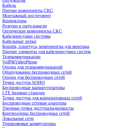
Патч-корды
Кабель
Прочие компоненты СКС
Монтажный инструмент
Коннекторы
Розетки и патч-панели
Оптические компоненты СКС
Кабеленесущие системы
Кабельные лотки
Короба, плинтуса, компоненты для монтажа
Прочие элементы для кабеленесущих систем
Телекоммуникации
VoIP&VideoPhone
Опции для телекоммуникаций
Оборудование беспроводных сетей
Опции для беспроводных сетей
Точки доступа SOHO
Беспроводные маршрутизаторы
LTE базовые станции
Точки доступа для корпоративных сетей
Беспроводные сетевые адаптеры
Уличные точки доступа/радиомосты
Контроллеры беспроводных сетей
Локальные сети
Управляемые коммутаторы