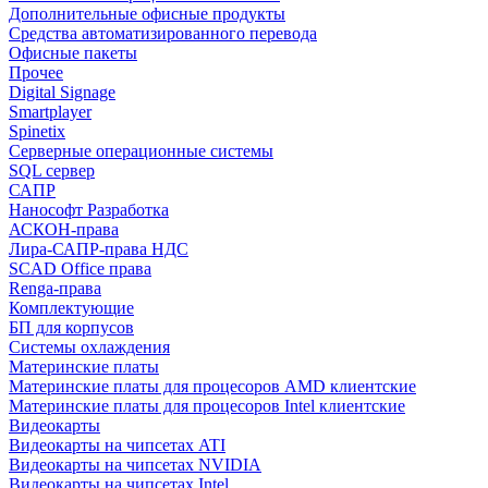
Дополнительные офисные продукты
Средства автоматизированного перевода
Офисные пакеты
Прочее
Digital Signage
Smartplayer
Spinetix
Серверные операционные системы
SQL сервер
САПР
Нанософт Разработка
АСКОН-права
Лира-САПР-права НДС
SCAD Office права
Renga-права
Комплектующие
БП для корпусов
Системы охлаждения
Материнские платы
Материнские платы для процесоров AMD клиентские
Материнские платы для процесоров Intel клиентские
Видеокарты
Видеокарты на чипсетах ATI
Видеокарты на чипсетах NVIDIA
Видеокарты на чипсетах Intel