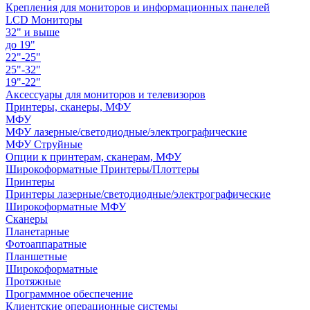
Крепления для мониторов и информационных панелей
LCD Мониторы
32" и выше
до 19"
22"-25"
25"-32"
19"-22"
Аксессуары для мониторов и телевизоров
Принтеры, сканеры, МФУ
МФУ
МФУ лазерные/светодиодные/электрографические
МФУ Струйные
Опции к принтерам, сканерам, МФУ
Широкоформатные Принтеры/Плоттеры
Принтеры
Принтеры лазерные/светодиодные/электрографические
Широкоформатные МФУ
Сканеры
Планетарные
Фотоаппаратные
Планшетные
Широкоформатные
Протяжные
Программное обеспечение
Клиентские операционные системы