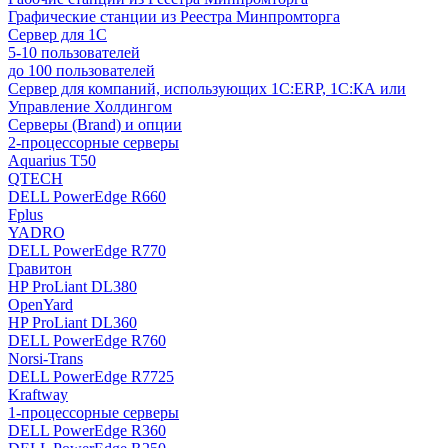
Графические станции из Реестра Минпромторга
Сервер для 1С
5-10 пользователей
до 100 пользователей
Сервер для компаний, использующих 1C:ERP, 1С:КА или
Управление Холдингом
Серверы (Brand) и опции
2-процессорные серверы
Aquarius T50
QTECH
DELL PowerEdge R660
Fplus
YADRO
DELL PowerEdge R770
Гравитон
HP ProLiant DL380
OpenYard
HP ProLiant DL360
DELL PowerEdge R760
Norsi-Trans
DELL PowerEdge R7725
Kraftway
1-процессорные серверы
DELL PowerEdge R360