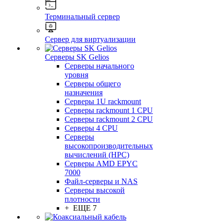
Терминальный сервер
Сервер для виртуализации
Серверы SK Gelios
Серверы начального
уровня
Серверы общего
назначения
Серверы 1U rackmount
Серверы rackmount 1 CPU
Серверы rackmount 2 CPU
Серверы 4 CPU
Серверы
высокопроизводительных
вычислений (HPC)
Серверы AMD EPYC
7000
Файл-серверы и NAS
Серверы высокой
плотности
+ ЕЩЕ 7