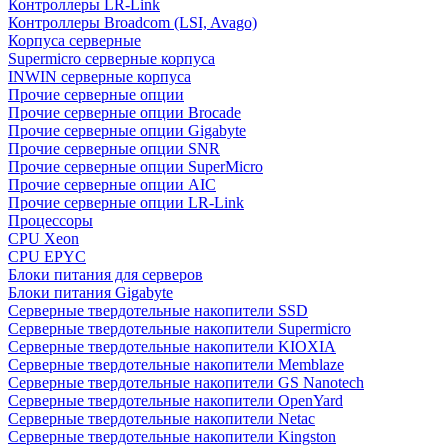
Контроллеры LR-Link
Контроллеры Broadcom (LSI, Avago)
Корпуса серверные
Supermicro серверные корпуса
INWIN серверные корпуса
Прочие серверные опции
Прочие серверные опции Brocade
Прочие серверные опции Gigabyte
Прочие серверные опции SNR
Прочие серверные опции SuperMicro
Прочие серверные опции AIC
Прочие серверные опции LR-Link
Процессоры
CPU Xeon
CPU EPYC
Блоки питания для серверов
Блоки питания Gigabyte
Серверные твердотельные накопители SSD
Cерверные твердотельные накопители Supermicro
Cерверные твердотельные накопители KIOXIA
Cерверные твердотельные накопители Memblaze
Cерверные твердотельные накопители GS Nanotech
Серверные твердотельные накопители OpenYard
Серверные твердотельные накопители Netac
Cерверные твердотельные накопители Kingston