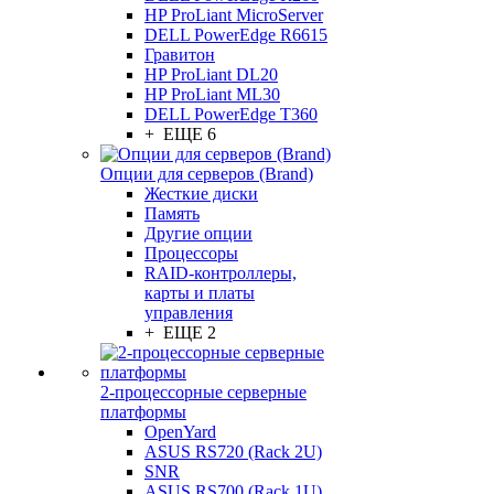
HP ProLiant MicroServer
DELL PowerEdge R6615
Гравитон
HP ProLiant DL20
HP ProLiant ML30
DELL PowerEdge T360
+ ЕЩЕ 6
Опции для серверов (Brand)
Жесткие диски
Память
Другие опции
Процессоры
RAID-контроллеры,
карты и платы
управления
+ ЕЩЕ 2
2-процессорные серверные
платформы
OpenYard
ASUS RS720 (Rack 2U)
SNR
ASUS RS700 (Rack 1U)