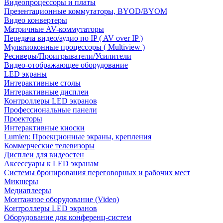
Видеопроцессоры и платы
Презентационные коммутаторы, BYOD/BYOM
Видео конвертеры
Матричные AV-коммутаторы
Передача видео/аудио по IP ( AV over IP )
Мультиоконные процессоры ( Multiview )
Ресиверы/Проигрыватели/Усилители
Видео-отображающее оборудование
LED экраны
Интерактивные столы
Интерактивные дисплеи
Контроллеры LED экранов
Профессиональные панели
Проекторы
Интерактивные киоски
Lumien: Проекционные экраны, крепления
Коммерческие телевизоры
Дисплеи для видеостен
Аксессуары к LED экранам
Системы бронирования переговорных и рабочих мест
Микшеры
Медиаплееры
Монтажное оборудование (Video)
Контроллеры LED экранов
Оборудование для конференц-систем