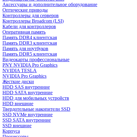
Аксессуары и дополнительное оборудование
Оптические приводы
Контроллеры для серверов
Контроллеры Broadcom (LSI)
Кабели для контроллеров
Оперативная память
Память DDR4 клиентская
Память DDR3 клиентская
Память для ноутбуков
Память DDR5 клиентская
Видеокарты профессиональные
PNY NVIDIA Pro Graphics
NVIDIA TESLA
NVIDIA Pro Graphics
Жесткие диски
HDD SAS внутренние
HDD SATA внутренние
HDD для мобильных устройств
HDD внешние
Твердотельные накопители SSD
SSD NVMe внутренние
SSD SATA внутренние
SSD внешние
Корпуса
Процессоры