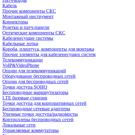
Патч-корды
Кабель
Прочие компоненты СКС
Монтажный инструмент
Коннекторы
Розетки и патч-панели
Оптические компоненты СКС
Кабеленесущие системы
Кабельные лотки
Короба, плинтуса, компоненты для монтажа
Прочие элементы для кабеленесущих систем
Телекоммуникации
VoIP&VideoPhone
Опции для телекоммуникаций
Оборудование беспроводных сетей
Опции для беспроводных сетей
Точки доступа SOHO
Беспроводные маршрутизаторы
LTE базовые станции
Точки доступа для корпоративных сетей
Беспроводные сетевые адаптеры
Уличные точки доступа/радиомосты
Контроллеры беспроводных сетей
Локальные сети
Управляемые коммутаторы