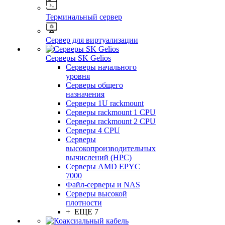
Терминальный сервер
Сервер для виртуализации
Серверы SK Gelios
Серверы начального
уровня
Серверы общего
назначения
Серверы 1U rackmount
Серверы rackmount 1 CPU
Серверы rackmount 2 CPU
Серверы 4 CPU
Серверы
высокопроизводительных
вычислений (HPC)
Серверы AMD EPYC
7000
Файл-серверы и NAS
Серверы высокой
плотности
+ ЕЩЕ 7