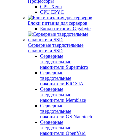
Процессоры
CPU Xeon
CPU EPYC
Блоки питания для серверов
Блоки питания Gigabyte
Серверные твердотельные
накопители SSD
Cерверные
твердотельные
накопители Supermicro
Cерверные
твердотельные
накопители KIOXIA
Cерверные
твердотельные
накопители Memblaze
Cерверные
твердотельные
накопители GS Nanotech
Серверные
твердотельные
накопители OpenYard