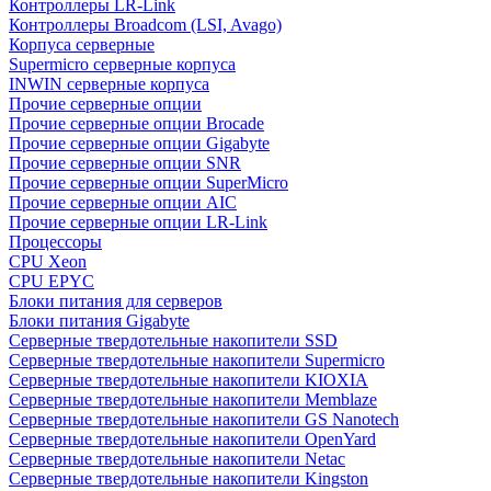
Контроллеры LR-Link
Контроллеры Broadcom (LSI, Avago)
Корпуса серверные
Supermicro серверные корпуса
INWIN серверные корпуса
Прочие серверные опции
Прочие серверные опции Brocade
Прочие серверные опции Gigabyte
Прочие серверные опции SNR
Прочие серверные опции SuperMicro
Прочие серверные опции AIC
Прочие серверные опции LR-Link
Процессоры
CPU Xeon
CPU EPYC
Блоки питания для серверов
Блоки питания Gigabyte
Серверные твердотельные накопители SSD
Cерверные твердотельные накопители Supermicro
Cерверные твердотельные накопители KIOXIA
Cерверные твердотельные накопители Memblaze
Cерверные твердотельные накопители GS Nanotech
Серверные твердотельные накопители OpenYard
Серверные твердотельные накопители Netac
Cерверные твердотельные накопители Kingston