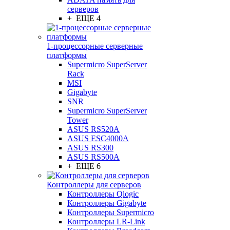
серверов
+ ЕЩЕ 4
1-процессорные серверные
платформы
Supermicro SuperServer
Rack
MSI
Gigabyte
SNR
Supermicro SuperServer
Tower
ASUS RS520A
ASUS ESC4000A
ASUS RS300
ASUS RS500A
+ ЕЩЕ 6
Контроллеры для серверов
Контроллеры Qlogic
Контроллеры Gigabyte
Контроллеры Supermicro
Контроллеры LR-Link