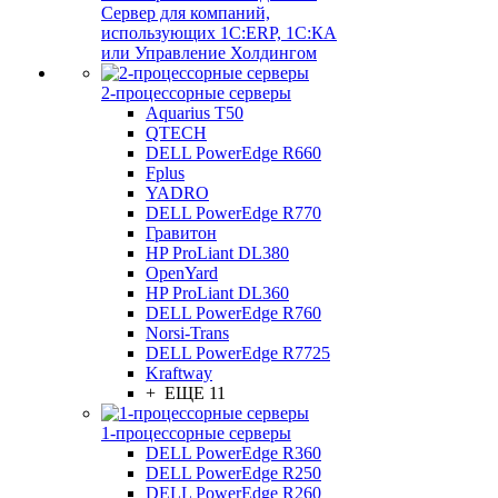
Сервер для компаний,
использующих 1C:ERP, 1С:КА
или Управление Холдингом
2-процессорные серверы
Aquarius T50
QTECH
DELL PowerEdge R660
Fplus
YADRO
DELL PowerEdge R770
Гравитон
HP ProLiant DL380
OpenYard
HP ProLiant DL360
DELL PowerEdge R760
Norsi-Trans
DELL PowerEdge R7725
Kraftway
+ ЕЩЕ 11
1-процессорные серверы
DELL PowerEdge R360
DELL PowerEdge R250
DELL PowerEdge R260