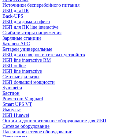
Источники бесперебойного питания
ИБП для ПК
Back-UPS
ИБП для дома и офиса
ИБП для ПК linе interactive
Стабилизаторы напряжения
Зарядные станции
Батареи APC
Батареи универсальные
ИБП для серверов и сетевых устройств
ИБП line interactive RM
ИБП online
ИБП linе interactive
Сетевые фильтры
ИБП большой мощности
Symmetra
Бастион
Powercom Vanguard
Smart UPS VT
Импульс
ИБП Huawei
Опции и дополнительное оборудование для ИБП
Сетевое оборудование
Пассивное сетевое оборудование