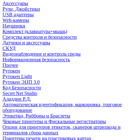
Аксессуары
Рули, Джойстики
USB адаптеры
Web-камеры
Наушники
Комплект (клавиатура+мышь)
Средства контроля и безопасности
Датчики и аксессуары
СКУД
Видеонаблюдение и контроль среды
Информационная безопасность
Прочее
Рутокен
Рутокен Light
Рутокен ЭЦП 3.0
Код Безопасности
Secret Net Studio
Аладдин Р.Д.
Автоматическая идентификация, маркировка, торговое
оборудование
Этикетки, Риббоны и Браслеты
Чековые принтеры и Фискальные регистраторы
Опции для принтеров этикеток, сканеров штрихкода и
терминалов сбора данных
Принтеры печати на пластиковых картах