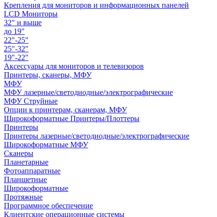
Крепления для мониторов и информационных панелей
LCD Мониторы
32" и выше
до 19"
22"-25"
25"-32"
19"-22"
Аксессуары для мониторов и телевизоров
Принтеры, сканеры, МФУ
МФУ
МФУ лазерные/светодиодные/электрографические
МФУ Струйные
Опции к принтерам, сканерам, МФУ
Широкоформатные Принтеры/Плоттеры
Принтеры
Принтеры лазерные/светодиодные/электрографические
Широкоформатные МФУ
Сканеры
Планетарные
Фотоаппаратные
Планшетные
Широкоформатные
Протяжные
Программное обеспечение
Клиентские операционные системы