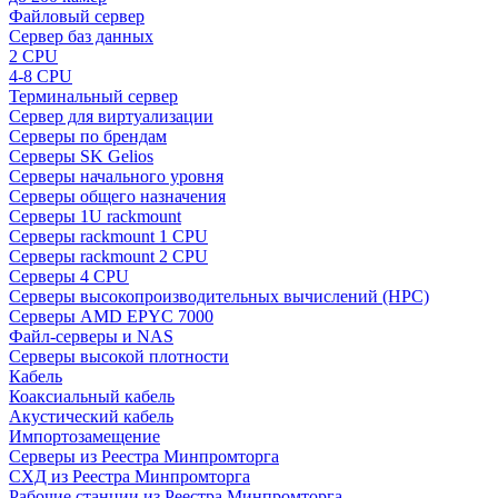
Файловый сервер
Сервер баз данных
2 CPU
4-8 CPU
Терминальный сервер
Сервер для виртуализации
Серверы по брендам
Серверы SK Gelios
Серверы начального уровня
Серверы общего назначения
Серверы 1U rackmount
Серверы rackmount 1 CPU
Серверы rackmount 2 CPU
Серверы 4 CPU
Серверы высокопроизводительных вычислений (HPC)
Серверы AMD EPYC 7000
Файл-серверы и NAS
Серверы высокой плотности
Кабель
Коаксиальный кабель
Акустический кабель
Импортозамещение
Серверы из Реестра Минпромторга
СХД из Реестра Минпромторга
Рабочие станции из Реестра Минпромторга