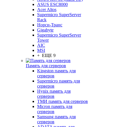
ASUS ESC8000
Acer Altos
Supermicro SuperServer
Rack
Норси-Транс
Gigabyte
Supermicro SuperServer
Tower
AIC
MSI
+ ЕЩЕ 9
Память для серверов
Kingston память для
серверов
Supermicro память для
серверов
Hynix память для
серверов
ТМИ память для серверов
Micron память для
серверов
Samsung память для
серверов
ADATA память для