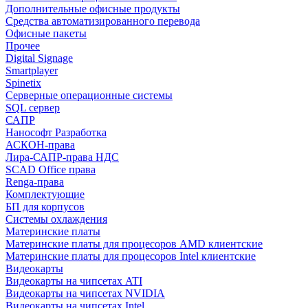
Дополнительные офисные продукты
Средства автоматизированного перевода
Офисные пакеты
Прочее
Digital Signage
Smartplayer
Spinetix
Серверные операционные системы
SQL сервер
САПР
Нанософт Разработка
АСКОН-права
Лира-САПР-права НДС
SCAD Office права
Renga-права
Комплектующие
БП для корпусов
Системы охлаждения
Материнские платы
Материнские платы для процесоров AMD клиентские
Материнские платы для процесоров Intel клиентские
Видеокарты
Видеокарты на чипсетах ATI
Видеокарты на чипсетах NVIDIA
Видеокарты на чипсетах Intel