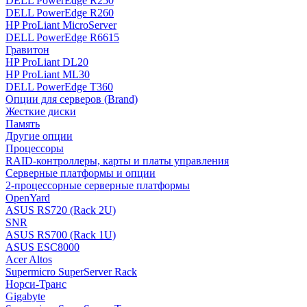
DELL PowerEdge R250
DELL PowerEdge R260
HP ProLiant MicroServer
DELL PowerEdge R6615
Гравитон
HP ProLiant DL20
HP ProLiant ML30
DELL PowerEdge T360
Опции для серверов (Brand)
Жесткие диски
Память
Другие опции
Процессоры
RAID-контроллеры, карты и платы управления
Серверные платформы и опции
2-процессорные серверные платформы
OpenYard
ASUS RS720 (Rack 2U)
SNR
ASUS RS700 (Rack 1U)
ASUS ESC8000
Acer Altos
Supermicro SuperServer Rack
Норси-Транс
Gigabyte