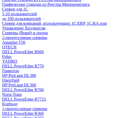
Графические станции из Реестра Минпромторга
Сервер для 1С
5-10 пользователей
до 100 пользователей
Сервер для компаний, использующих 1C:ERP, 1С:КА или
Управление Холдингом
Серверы (Brand) и опции
2-процессорные серверы
Aquarius T50
QTECH
DELL PowerEdge R660
Fplus
YADRO
DELL PowerEdge R770
Гравитон
HP ProLiant DL380
OpenYard
HP ProLiant DL360
DELL PowerEdge R760
Norsi-Trans
DELL PowerEdge R7725
Kraftway
1-процессорные серверы
DELL PowerEdge R360