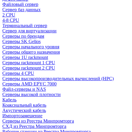
Файловый сервер
Сервер баз данных
2 CPU
4-8 CPU
Терминальный сервер
Сервер для виртуализации
Серверы по брендам
Серверы SK Gelios
Серверы начального уровня
Серверы общего назначения
Серверы 1U rackmount
Серверы rackmount 1 CPU
Серверы rackmount 2 CPU
Серверы 4 CPU
Серверы высокопроизводительных вычислений (HPC)
Серверы AMD EPYC 7000
Файл-серверы и NAS
Серверы высокой плотности
Кабель
Коаксиальный кабель
Акустический кабель
Импортозамещение
Серверы из Реестра Минпромторга
СХД из Реестра Минпромторга
Рабочие станции из Реестра Минпромторга