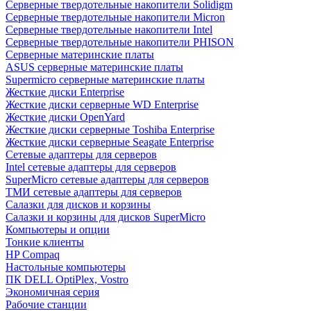
Cерверные твердотельные накопители Solidigm
Cерверные твердотельные накопители Micron
Cерверные твердотельные накопители Intel
Cерверные твердотельные накопители PHISON
Серверные материнские платы
ASUS серверные материнские платы
Supermicro серверные материнские платы
Жесткие диски Enterprise
Жесткие диски серверные WD Enterprise
Жесткие диски OpenYard
Жесткие диски серверные Toshiba Enterprise
Жесткие диски серверные Seagate Enterprise
Сетевые адаптеры для серверов
Intel сетевые адаптеры для серверов
SuperMicro сетевые адаптеры для серверов
ТМИ сетевые адаптеры для серверов
Салазки для дисков и корзины
Салазки и корзины для дисков SuperMicro
Компьютеры и опции
Тонкие клиенты
HP Compaq
Настольные компьютеры
ПК DELL OptiPlex, Vostro
Экономичная серия
Рабочие станции