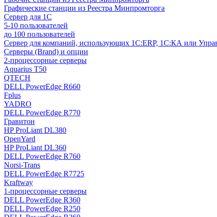
Графические станции из Реестра Минпромторга
Сервер для 1С
5-10 пользователей
до 100 пользователей
Сервер для компаний, использующих 1C:ERP, 1С:КА или Упр
Серверы (Brand) и опции
2-процессорные серверы
Aquarius T50
QTECH
DELL PowerEdge R660
Fplus
YADRO
DELL PowerEdge R770
Гравитон
HP ProLiant DL380
OpenYard
HP ProLiant DL360
DELL PowerEdge R760
Norsi-Trans
DELL PowerEdge R7725
Kraftway
1-процессорные серверы
DELL PowerEdge R360
DELL PowerEdge R250