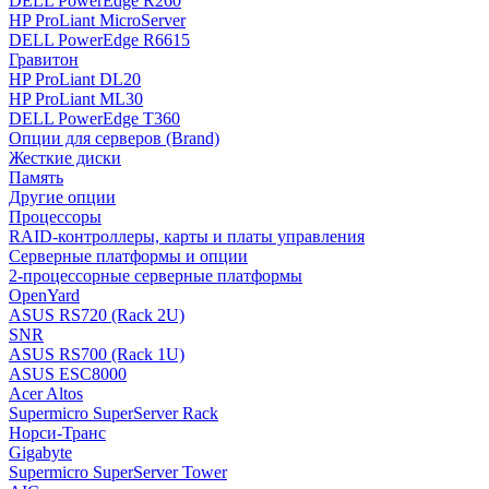
DELL PowerEdge R260
HP ProLiant MicroServer
DELL PowerEdge R6615
Гравитон
HP ProLiant DL20
HP ProLiant ML30
DELL PowerEdge T360
Опции для серверов (Brand)
Жесткие диски
Память
Другие опции
Процессоры
RAID-контроллеры, карты и платы управления
Серверные платформы и опции
2-процессорные серверные платформы
OpenYard
ASUS RS720 (Rack 2U)
SNR
ASUS RS700 (Rack 1U)
ASUS ESC8000
Acer Altos
Supermicro SuperServer Rack
Норси-Транс
Gigabyte
Supermicro SuperServer Tower