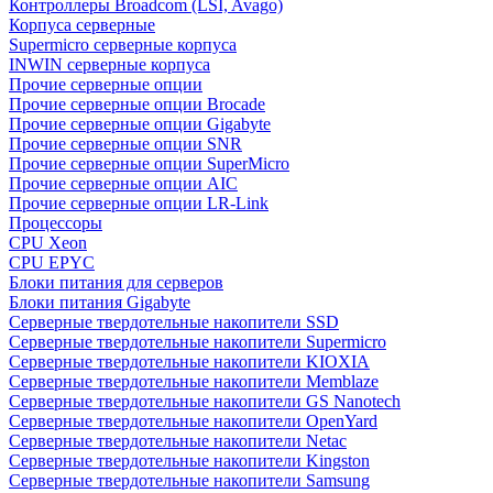
Контроллеры Broadcom (LSI, Avago)
Корпуса серверные
Supermicro серверные корпуса
INWIN серверные корпуса
Прочие серверные опции
Прочие серверные опции Brocade
Прочие серверные опции Gigabyte
Прочие серверные опции SNR
Прочие серверные опции SuperMicro
Прочие серверные опции AIC
Прочие серверные опции LR-Link
Процессоры
CPU Xeon
CPU EPYC
Блоки питания для серверов
Блоки питания Gigabyte
Серверные твердотельные накопители SSD
Cерверные твердотельные накопители Supermicro
Cерверные твердотельные накопители KIOXIA
Cерверные твердотельные накопители Memblaze
Cерверные твердотельные накопители GS Nanotech
Серверные твердотельные накопители OpenYard
Серверные твердотельные накопители Netac
Cерверные твердотельные накопители Kingston
Cерверные твердотельные накопители Samsung