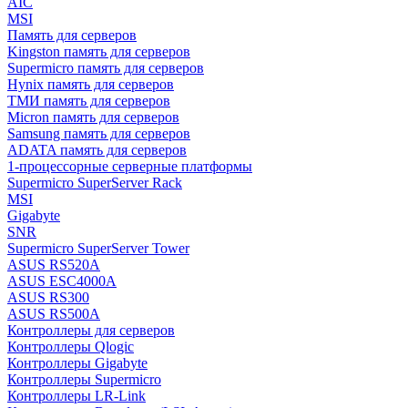
AIC
MSI
Память для серверов
Kingston память для серверов
Supermicro память для серверов
Hynix память для серверов
ТМИ память для серверов
Micron память для серверов
Samsung память для серверов
ADATA память для серверов
1-процессорные серверные платформы
Supermicro SuperServer Rack
MSI
Gigabyte
SNR
Supermicro SuperServer Tower
ASUS RS520A
ASUS ESC4000A
ASUS RS300
ASUS RS500A
Контроллеры для серверов
Контроллеры Qlogic
Контроллеры Gigabyte
Контроллеры Supermicro
Контроллеры LR-Link