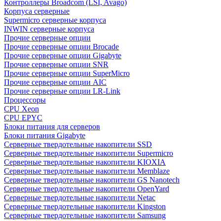
Контроллеры Broadcom (LSI, Avago)
Корпуса серверные
Supermicro серверные корпуса
INWIN серверные корпуса
Прочие серверные опции
Прочие серверные опции Brocade
Прочие серверные опции Gigabyte
Прочие серверные опции SNR
Прочие серверные опции SuperMicro
Прочие серверные опции AIC
Прочие серверные опции LR-Link
Процессоры
CPU Xeon
CPU EPYC
Блоки питания для серверов
Блоки питания Gigabyte
Серверные твердотельные накопители SSD
Cерверные твердотельные накопители Supermicro
Cерверные твердотельные накопители KIOXIA
Cерверные твердотельные накопители Memblaze
Cерверные твердотельные накопители GS Nanotech
Серверные твердотельные накопители OpenYard
Серверные твердотельные накопители Netac
Cерверные твердотельные накопители Kingston
Cерверные твердотельные накопители Samsung