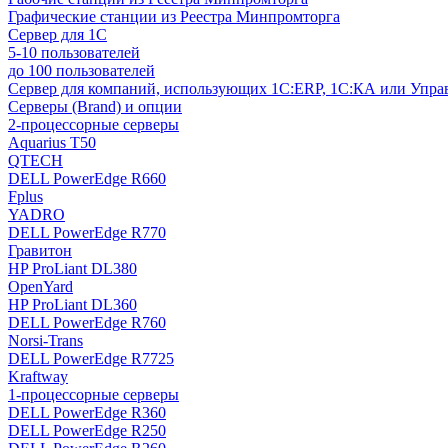
Графические станции из Реестра Минпромторга
Сервер для 1С
5-10 пользователей
до 100 пользователей
Сервер для компаний, использующих 1C:ERP, 1С:КА или Упр
Серверы (Brand) и опции
2-процессорные серверы
Aquarius T50
QTECH
DELL PowerEdge R660
Fplus
YADRO
DELL PowerEdge R770
Гравитон
HP ProLiant DL380
OpenYard
HP ProLiant DL360
DELL PowerEdge R760
Norsi-Trans
DELL PowerEdge R7725
Kraftway
1-процессорные серверы
DELL PowerEdge R360
DELL PowerEdge R250