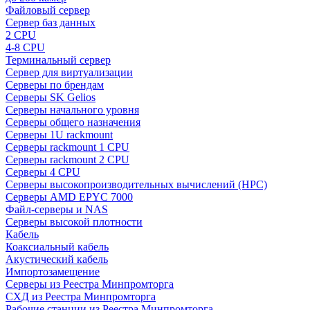
Файловый сервер
Сервер баз данных
2 CPU
4-8 CPU
Терминальный сервер
Сервер для виртуализации
Серверы по брендам
Серверы SK Gelios
Серверы начального уровня
Серверы общего назначения
Серверы 1U rackmount
Серверы rackmount 1 CPU
Серверы rackmount 2 CPU
Серверы 4 CPU
Серверы высокопроизводительных вычислений (HPC)
Серверы AMD EPYC 7000
Файл-серверы и NAS
Серверы высокой плотности
Кабель
Коаксиальный кабель
Акустический кабель
Импортозамещение
Серверы из Реестра Минпромторга
СХД из Реестра Минпромторга
Рабочие станции из Реестра Минпромторга