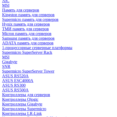
AIC
MSI
Память для серверов
Kingston память для серверов
Supermicro память для серверов
Hynix память для серверов
ТМИ память для серверов
Micron память для серверов
Samsung память для серверов
ADATA память для серверов
1-процессорные серверные платформы
Supermicro SuperServer Rack
MSI
Gigabyte
SNR
Supermicro SuperServer Tower
ASUS RS520A
ASUS ESC4000A
ASUS RS300
ASUS RS500A
Контроллеры для серверов
Контроллеры Qlogic
Контроллеры Gigabyte
Контроллеры Supermicro
Контроллеры LR-Link