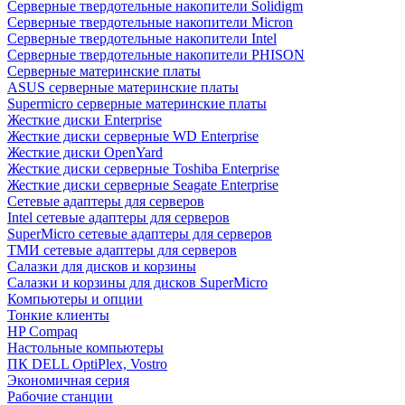
Cерверные твердотельные накопители Solidigm
Cерверные твердотельные накопители Micron
Cерверные твердотельные накопители Intel
Cерверные твердотельные накопители PHISON
Серверные материнские платы
ASUS серверные материнские платы
Supermicro серверные материнские платы
Жесткие диски Enterprise
Жесткие диски серверные WD Enterprise
Жесткие диски OpenYard
Жесткие диски серверные Toshiba Enterprise
Жесткие диски серверные Seagate Enterprise
Сетевые адаптеры для серверов
Intel сетевые адаптеры для серверов
SuperMicro сетевые адаптеры для серверов
ТМИ сетевые адаптеры для серверов
Салазки для дисков и корзины
Салазки и корзины для дисков SuperMicro
Компьютеры и опции
Тонкие клиенты
HP Compaq
Настольные компьютеры
ПК DELL OptiPlex, Vostro
Экономичная серия
Рабочие станции