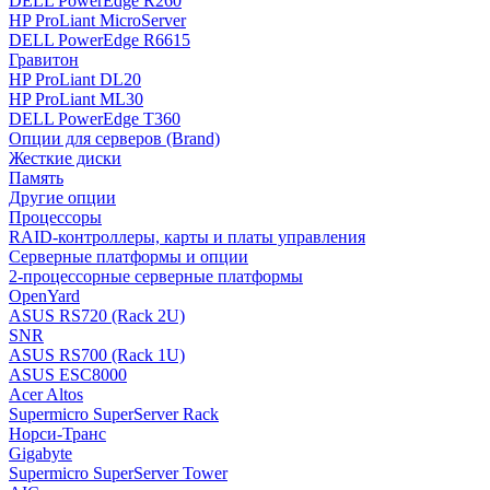
DELL PowerEdge R260
HP ProLiant MicroServer
DELL PowerEdge R6615
Гравитон
HP ProLiant DL20
HP ProLiant ML30
DELL PowerEdge T360
Опции для серверов (Brand)
Жесткие диски
Память
Другие опции
Процессоры
RAID-контроллеры, карты и платы управления
Серверные платформы и опции
2-процессорные серверные платформы
OpenYard
ASUS RS720 (Rack 2U)
SNR
ASUS RS700 (Rack 1U)
ASUS ESC8000
Acer Altos
Supermicro SuperServer Rack
Норси-Транс
Gigabyte
Supermicro SuperServer Tower