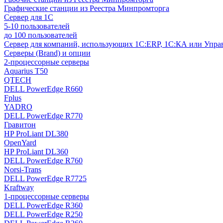
Графические станции из Реестра Минпромторга
Сервер для 1С
5-10 пользователей
до 100 пользователей
Сервер для компаний, использующих 1C:ERP, 1С:КА или Упр
Серверы (Brand) и опции
2-процессорные серверы
Aquarius T50
QTECH
DELL PowerEdge R660
Fplus
YADRO
DELL PowerEdge R770
Гравитон
HP ProLiant DL380
OpenYard
HP ProLiant DL360
DELL PowerEdge R760
Norsi-Trans
DELL PowerEdge R7725
Kraftway
1-процессорные серверы
DELL PowerEdge R360
DELL PowerEdge R250