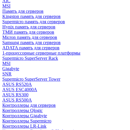
AIC
MSI
Память для серверов
Kingston память для серверов
Supermicro память для серверов
Hynix память для серверов
ТМИ память для серверов
Micron память для серверов
Samsung память для серверов
ADATA память для серверов
1-процессорные серверные платформы
Supermicro SuperServer Rack
MSI
Gigabyte
SNR
Supermicro SuperServer Tower
ASUS RS520A
ASUS ESC4000A
ASUS RS300
ASUS RS500A
Контроллеры для серверов
Контроллеры Qlogic
Контроллеры Gigabyte
Контроллеры Supermicro
Контроллеры LR-Link