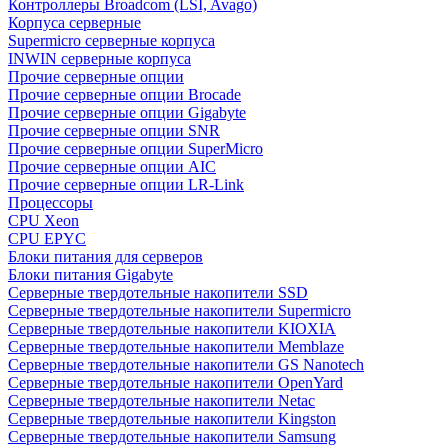
Контроллеры Broadcom (LSI, Avago)
Корпуса серверные
Supermicro серверные корпуса
INWIN серверные корпуса
Прочие серверные опции
Прочие серверные опции Brocade
Прочие серверные опции Gigabyte
Прочие серверные опции SNR
Прочие серверные опции SuperMicro
Прочие серверные опции AIC
Прочие серверные опции LR-Link
Процессоры
CPU Xeon
CPU EPYC
Блоки питания для серверов
Блоки питания Gigabyte
Серверные твердотельные накопители SSD
Cерверные твердотельные накопители Supermicro
Cерверные твердотельные накопители KIOXIA
Cерверные твердотельные накопители Memblaze
Cерверные твердотельные накопители GS Nanotech
Серверные твердотельные накопители OpenYard
Серверные твердотельные накопители Netac
Cерверные твердотельные накопители Kingston
Cерверные твердотельные накопители Samsung