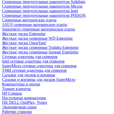
Cерверные твердотельные накопители Solidigm
Cерверные твердотельные накопители Micron
Cерверные твердотельные накопители Intel
Cерверные твердотельные накопители PHISON
Серверные материнские платы
ASUS серверные материнские платы
Supermicro серверные материнские платы
Жесткие диски Enterprise
Жесткие диски серверные WD Enterprise
Жесткие диски OpenYard
Жесткие диски серверные Toshiba Enterprise
Жесткие диски серверные Seagate Enterprise
Сетевые адаптеры для серверов
Intel сетевые адаптеры для серверов
SuperMicro сетевые адаптеры для серверов
ТМИ сетевые адаптеры для серверов
Салазки для дисков и корзины
Салазки и корзины для дисков SuperMicro
Компьютеры и опции
Тонкие клиенты
HP Compaq
Настольные компьютеры
ПК DELL OptiPlex, Vostro
Экономичная серия
Рабочие станции