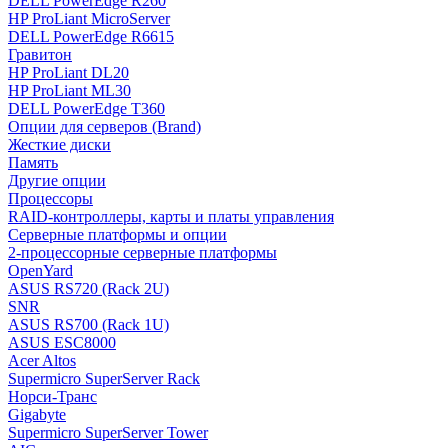
DELL PowerEdge R260
HP ProLiant MicroServer
DELL PowerEdge R6615
Гравитон
HP ProLiant DL20
HP ProLiant ML30
DELL PowerEdge T360
Опции для серверов (Brand)
Жесткие диски
Память
Другие опции
Процессоры
RAID-контроллеры, карты и платы управления
Серверные платформы и опции
2-процессорные серверные платформы
OpenYard
ASUS RS720 (Rack 2U)
SNR
ASUS RS700 (Rack 1U)
ASUS ESC8000
Acer Altos
Supermicro SuperServer Rack
Норси-Транс
Gigabyte
Supermicro SuperServer Tower