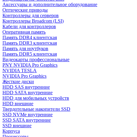
Аксессуары и дополнительное оборудование
Оптические приводы
Контроллеры для серверов
Контроллеры Broadcom (LSI)
Кабели для контроллеров
Оперативная память
Память DDR4 клиентская
Память DDR3 клиентская
Память для ноутбуков
Память DDR5 клиентская
Видеокарты профессиональные
PNY NVIDIA Pro Graphics
NVIDIA TESLA
NVIDIA Pro Graphics
Жесткие диски
HDD SAS внутренние
HDD SATA внутренние
HDD для мобильных устройств
HDD внешние
Твердотельные накопители SSD
SSD NVMe внутренние
SSD SATA внутренние
SSD внешние
Корпуса
Процессоры