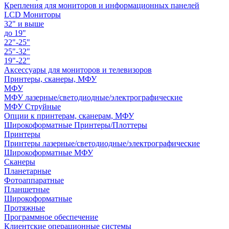
Крепления для мониторов и информационных панелей
LCD Мониторы
32" и выше
до 19"
22"-25"
25"-32"
19"-22"
Аксессуары для мониторов и телевизоров
Принтеры, сканеры, МФУ
МФУ
МФУ лазерные/светодиодные/электрографические
МФУ Струйные
Опции к принтерам, сканерам, МФУ
Широкоформатные Принтеры/Плоттеры
Принтеры
Принтеры лазерные/светодиодные/электрографические
Широкоформатные МФУ
Сканеры
Планетарные
Фотоаппаратные
Планшетные
Широкоформатные
Протяжные
Программное обеспечение
Клиентские операционные системы