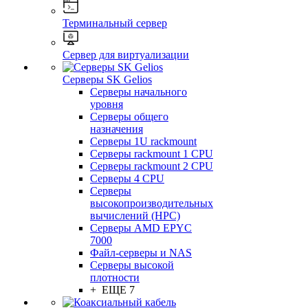
Терминальный сервер
Сервер для виртуализации
Серверы SK Gelios
Серверы начального
уровня
Серверы общего
назначения
Серверы 1U rackmount
Серверы rackmount 1 CPU
Серверы rackmount 2 CPU
Серверы 4 CPU
Серверы
высокопроизводительных
вычислений (HPC)
Серверы AMD EPYC
7000
Файл-серверы и NAS
Серверы высокой
плотности
+ ЕЩЕ 7