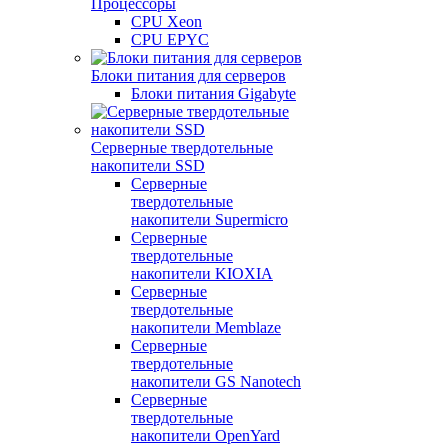
Процессоры
CPU Xeon
CPU EPYC
Блоки питания для серверов
Блоки питания Gigabyte
Серверные твердотельные
накопители SSD
Cерверные
твердотельные
накопители Supermicro
Cерверные
твердотельные
накопители KIOXIA
Cерверные
твердотельные
накопители Memblaze
Cерверные
твердотельные
накопители GS Nanotech
Серверные
твердотельные
накопители OpenYard