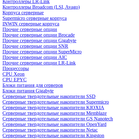
Контроллеры LR-Link
Контроллеры Broadcom (LSI, Avago)
Корпуса серверные
Supermicro серверные корпуса
INWIN серверные корпуса
Прочие серверные опции
Прочие серверные опции Brocade
Прочие серверные опции Gigabyte
Прочие серверные опции SNR
Прочие серверные опции SuperMicro
Прочие серверные опции AIC
Прочие серверные опции LR-Link
Процессоры
CPU Xeon
CPU EPYC
Блоки питания для серверов
Блоки питания Gigabyte
Серверные твердотельные накопители SSD
Cерверные твердотельные накопители Supermicro
Cерверные твердотельные накопители KIOXIA
Cерверные твердотельные накопители Memblaze
Cерверные твердотельные накопители GS Nanotech
Серверные твердотельные накопители OpenYard
Серверные твердотельные накопители Netac
Cерверные твердотельные накопители Kingston