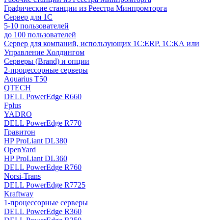
Графические станции из Реестра Минпромторга
Сервер для 1С
5-10 пользователей
до 100 пользователей
Сервер для компаний, использующих 1C:ERP, 1С:КА или
Управление Холдингом
Серверы (Brand) и опции
2-процессорные серверы
Aquarius T50
QTECH
DELL PowerEdge R660
Fplus
YADRO
DELL PowerEdge R770
Гравитон
HP ProLiant DL380
OpenYard
HP ProLiant DL360
DELL PowerEdge R760
Norsi-Trans
DELL PowerEdge R7725
Kraftway
1-процессорные серверы
DELL PowerEdge R360