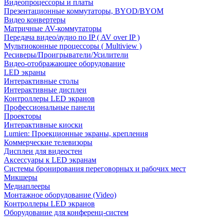
Видеопроцессоры и платы
Презентационные коммутаторы, BYOD/BYOM
Видео конвертеры
Матричные AV-коммутаторы
Передача видео/аудио по IP ( AV over IP )
Мультиоконные процессоры ( Multiview )
Ресиверы/Проигрыватели/Усилители
Видео-отображающее оборудование
LED экраны
Интерактивные столы
Интерактивные дисплеи
Контроллеры LED экранов
Профессиональные панели
Проекторы
Интерактивные киоски
Lumien: Проекционные экраны, крепления
Коммерческие телевизоры
Дисплеи для видеостен
Аксессуары к LED экранам
Системы бронирования переговорных и рабочих мест
Микшеры
Медиаплееры
Монтажное оборудование (Video)
Контроллеры LED экранов
Оборудование для конференц-систем