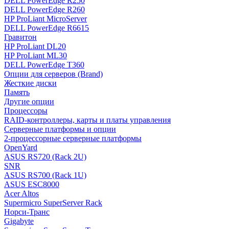
DELL PowerEdge R250
DELL PowerEdge R260
HP ProLiant MicroServer
DELL PowerEdge R6615
Гравитон
HP ProLiant DL20
HP ProLiant ML30
DELL PowerEdge T360
Опции для серверов (Brand)
Жесткие диски
Память
Другие опции
Процессоры
RAID-контроллеры, карты и платы управления
Серверные платформы и опции
2-процессорные серверные платформы
OpenYard
ASUS RS720 (Rack 2U)
SNR
ASUS RS700 (Rack 1U)
ASUS ESC8000
Acer Altos
Supermicro SuperServer Rack
Норси-Транс
Gigabyte