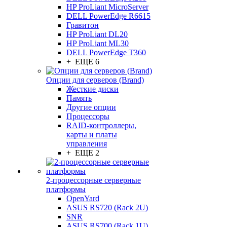
HP ProLiant MicroServer
DELL PowerEdge R6615
Гравитон
HP ProLiant DL20
HP ProLiant ML30
DELL PowerEdge T360
+ ЕЩЕ 6
Опции для серверов (Brand)
Жесткие диски
Память
Другие опции
Процессоры
RAID-контроллеры,
карты и платы
управления
+ ЕЩЕ 2
2-процессорные серверные
платформы
OpenYard
ASUS RS720 (Rack 2U)
SNR
ASUS RS700 (Rack 1U)