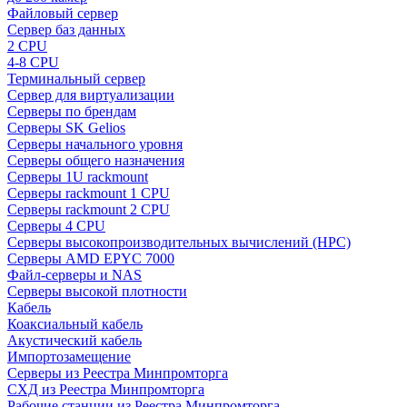
Файловый сервер
Сервер баз данных
2 CPU
4-8 CPU
Терминальный сервер
Сервер для виртуализации
Серверы по брендам
Серверы SK Gelios
Серверы начального уровня
Серверы общего назначения
Серверы 1U rackmount
Серверы rackmount 1 CPU
Серверы rackmount 2 CPU
Серверы 4 CPU
Серверы высокопроизводительных вычислений (HPC)
Серверы AMD EPYC 7000
Файл-серверы и NAS
Серверы высокой плотности
Кабель
Коаксиальный кабель
Акустический кабель
Импортозамещение
Серверы из Реестра Минпромторга
СХД из Реестра Минпромторга
Рабочие станции из Реестра Минпромторга