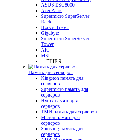
ASUS ESC8000
Acer Altos
Supermicro SuperServer
Rack
Норси-Транс
Gigabyte
Supermicro SuperServer
Tower
AIC
MSI
+ ЕЩЕ 9
Память для серверов
Kingston память для
серверов
Supermicro память для
серверов
Hynix память для
серверов
ТМИ память для серверов
Micron память для
серверов
Samsung память для
серверов
ADATA память для