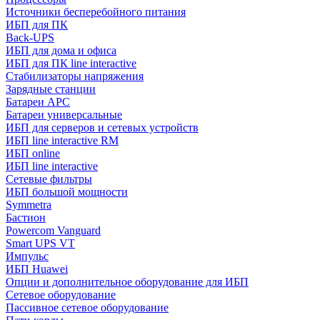
Источники бесперебойного питания
ИБП для ПК
Back-UPS
ИБП для дома и офиса
ИБП для ПК linе interactive
Стабилизаторы напряжения
Зарядные станции
Батареи APC
Батареи универсальные
ИБП для серверов и сетевых устройств
ИБП line interactive RM
ИБП online
ИБП linе interactive
Сетевые фильтры
ИБП большой мощности
Symmetra
Бастион
Powercom Vanguard
Smart UPS VT
Импульс
ИБП Huawei
Опции и дополнительное оборудование для ИБП
Сетевое оборудование
Пассивное сетевое оборудование