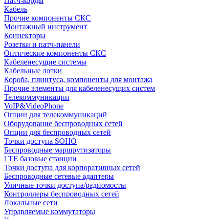
Патч-корды
Кабель
Прочие компоненты СКС
Монтажный инструмент
Коннекторы
Розетки и патч-панели
Оптические компоненты СКС
Кабеленесущие системы
Кабельные лотки
Короба, плинтуса, компоненты для монтажа
Прочие элементы для кабеленесущих систем
Телекоммуникации
VoIP&VideoPhone
Опции для телекоммуникаций
Оборудование беспроводных сетей
Опции для беспроводных сетей
Точки доступа SOHO
Беспроводные маршрутизаторы
LTE базовые станции
Точки доступа для корпоративных сетей
Беспроводные сетевые адаптеры
Уличные точки доступа/радиомосты
Контроллеры беспроводных сетей
Локальные сети
Управляемые коммутаторы