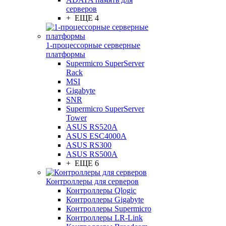
серверов
+ ЕЩЕ 4
1-процессорные серверные
платформы
Supermicro SuperServer
Rack
MSI
Gigabyte
SNR
Supermicro SuperServer
Tower
ASUS RS520A
ASUS ESC4000A
ASUS RS300
ASUS RS500A
+ ЕЩЕ 6
Контроллеры для серверов
Контроллеры Qlogic
Контроллеры Gigabyte
Контроллеры Supermicro
Контроллеры LR-Link