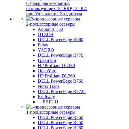
Сервер для компаний,
использующих 1C:ERP, 1С:КА
или Управление Холдингом
2-процессорные серверы
Aquarius T50
QTECH
DELL PowerEdge R660
Fplus
YADRO
DELL PowerEdge R770
Гравитон
HP ProLiant DL380
OpenYard
HP ProLiant DL360
DELL PowerEdge R760
Norsi-Trans
DELL PowerEdge R7725
Kraftway
+ ЕЩЕ 11
1-процессорные серверы
DELL PowerEdge R360
DELL PowerEdge R250
DELL PowerEdge R260