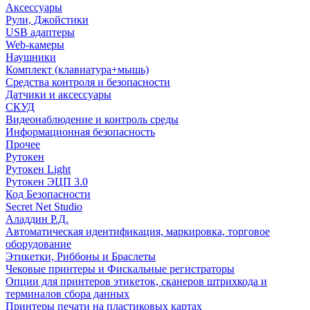
Аксессуары
Рули, Джойстики
USB адаптеры
Web-камеры
Наушники
Комплект (клавиатура+мышь)
Средства контроля и безопасности
Датчики и аксессуары
СКУД
Видеонаблюдение и контроль среды
Информационная безопасность
Прочее
Рутокен
Рутокен Light
Рутокен ЭЦП 3.0
Код Безопасности
Secret Net Studio
Аладдин Р.Д.
Автоматическая идентификация, маркировка, торговое
оборудование
Этикетки, Риббоны и Браслеты
Чековые принтеры и Фискальные регистраторы
Опции для принтеров этикеток, сканеров штрихкода и
терминалов сбора данных
Принтеры печати на пластиковых картах