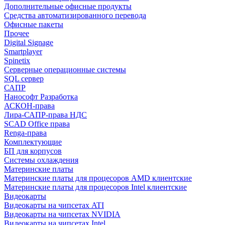
Дополнительные офисные продукты
Средства автоматизированного перевода
Офисные пакеты
Прочее
Digital Signage
Smartplayer
Spinetix
Серверные операционные системы
SQL сервер
САПР
Нанософт Разработка
АСКОН-права
Лира-САПР-права НДС
SCAD Office права
Renga-права
Комплектующие
БП для корпусов
Системы охлаждения
Материнские платы
Материнские платы для процесоров AMD клиентские
Материнские платы для процесоров Intel клиентские
Видеокарты
Видеокарты на чипсетах ATI
Видеокарты на чипсетах NVIDIA
Видеокарты на чипсетах Intel