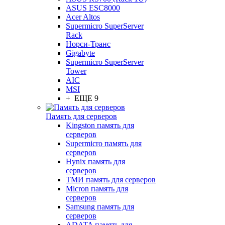
ASUS ESC8000
Acer Altos
Supermicro SuperServer
Rack
Норси-Транс
Gigabyte
Supermicro SuperServer
Tower
AIC
MSI
+ ЕЩЕ 9
Память для серверов
Kingston память для
серверов
Supermicro память для
серверов
Hynix память для
серверов
ТМИ память для серверов
Micron память для
серверов
Samsung память для
серверов
ADATA память для