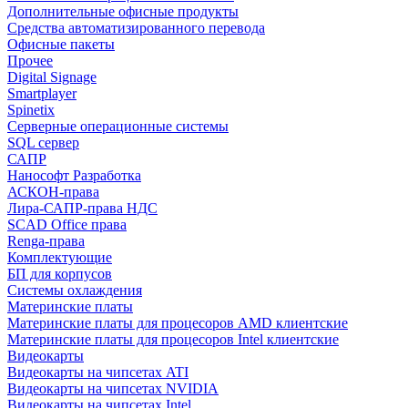
Дополнительные офисные продукты
Средства автоматизированного перевода
Офисные пакеты
Прочее
Digital Signage
Smartplayer
Spinetix
Серверные операционные системы
SQL сервер
САПР
Нанософт Разработка
АСКОН-права
Лира-САПР-права НДС
SCAD Office права
Renga-права
Комплектующие
БП для корпусов
Системы охлаждения
Материнские платы
Материнские платы для процесоров AMD клиентские
Материнские платы для процесоров Intel клиентские
Видеокарты
Видеокарты на чипсетах ATI
Видеокарты на чипсетах NVIDIA
Видеокарты на чипсетах Intel