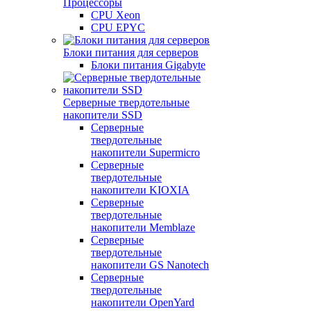
Процессоры
CPU Xeon
CPU EPYC
Блоки питания для серверов
Блоки питания Gigabyte
Серверные твердотельные
накопители SSD
Cерверные
твердотельные
накопители Supermicro
Cерверные
твердотельные
накопители KIOXIA
Cерверные
твердотельные
накопители Memblaze
Cерверные
твердотельные
накопители GS Nanotech
Серверные
твердотельные
накопители OpenYard