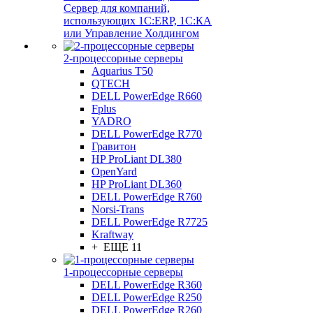
Сервер для компаний,
использующих 1C:ERP, 1С:КА
или Управление Холдингом
2-процессорные серверы
Aquarius T50
QTECH
DELL PowerEdge R660
Fplus
YADRO
DELL PowerEdge R770
Гравитон
HP ProLiant DL380
OpenYard
HP ProLiant DL360
DELL PowerEdge R760
Norsi-Trans
DELL PowerEdge R7725
Kraftway
+ ЕЩЕ 11
1-процессорные серверы
DELL PowerEdge R360
DELL PowerEdge R250
DELL PowerEdge R260