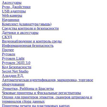
Аксессуары
Рули, Джойстики
USB адаптеры
Web-камеры
Наушники
Комплект (клавиатура+мышь)
Средства контроля и безопасности
Датчики и аксессуары
СКУД
Видеонаблюдение и контроль среды
Информационная безопасность
Прочее
Рутокен
Рутокен Light
Рутокен ЭЦП 3.0
Код Безопасности
Secret Net Studio
Аладдин Р.Д.
Автоматическая идентификация, маркировка, торговое
оборудование
Этикетки, Риббоны и Браслеты
Чековые принтеры и Фискальные регистраторы
Опции для принтеров этикеток, сканеров штрихкода и
терминалов сбора данных
Принтеры печати на пластиковых картах