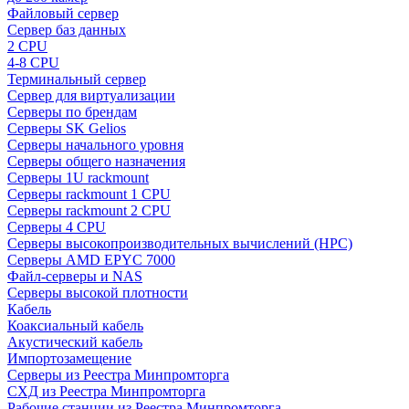
Файловый сервер
Сервер баз данных
2 CPU
4-8 CPU
Терминальный сервер
Сервер для виртуализации
Серверы по брендам
Серверы SK Gelios
Серверы начального уровня
Серверы общего назначения
Серверы 1U rackmount
Серверы rackmount 1 CPU
Серверы rackmount 2 CPU
Серверы 4 CPU
Серверы высокопроизводительных вычислений (HPC)
Серверы AMD EPYC 7000
Файл-серверы и NAS
Серверы высокой плотности
Кабель
Коаксиальный кабель
Акустический кабель
Импортозамещение
Серверы из Реестра Минпромторга
СХД из Реестра Минпромторга
Рабочие станции из Реестра Минпромторга