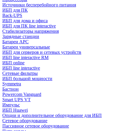
Источники бесперебойного питания
ИБП для ПК
Back-UPS
ИБП для дома и офиса
ИБП для ПК linе interactive
Стабилизаторы напряжения
Зарядные станции
Батареи APC
Батареи универсальные
ИБП для серверов и сетевых устройств
ИБП line interactive RM
ИБП online
ИБП linе interactive
Сетевые фильтры
ИБП большой мощности
Symmetra
Бастион
Powercom Vanguard
Smart UPS VT
Импульс
ИБП Huawei
Опции и дополнительное оборудование для ИБП
Сетевое оборудование
Пассивное сетевое оборудование