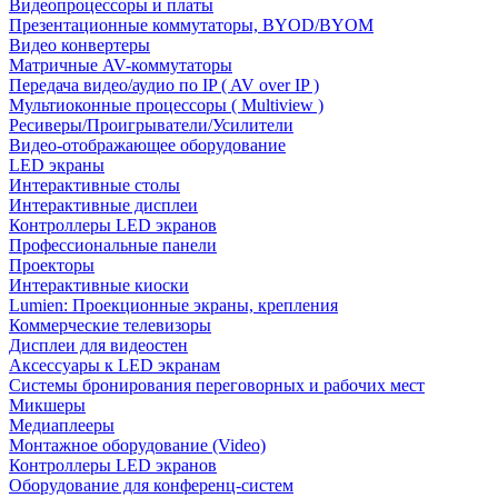
Видеопроцессоры и платы
Презентационные коммутаторы, BYOD/BYOM
Видео конвертеры
Матричные AV-коммутаторы
Передача видео/аудио по IP ( AV over IP )
Мультиоконные процессоры ( Multiview )
Ресиверы/Проигрыватели/Усилители
Видео-отображающее оборудование
LED экраны
Интерактивные столы
Интерактивные дисплеи
Контроллеры LED экранов
Профессиональные панели
Проекторы
Интерактивные киоски
Lumien: Проекционные экраны, крепления
Коммерческие телевизоры
Дисплеи для видеостен
Аксессуары к LED экранам
Системы бронирования переговорных и рабочих мест
Микшеры
Медиаплееры
Монтажное оборудование (Video)
Контроллеры LED экранов
Оборудование для конференц-систем