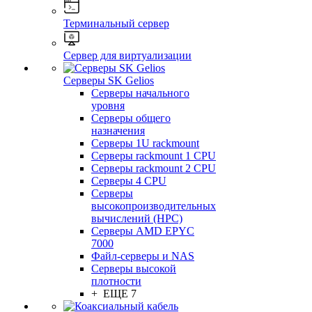
Терминальный сервер
Сервер для виртуализации
Серверы SK Gelios
Серверы начального
уровня
Серверы общего
назначения
Серверы 1U rackmount
Серверы rackmount 1 CPU
Серверы rackmount 2 CPU
Серверы 4 CPU
Серверы
высокопроизводительных
вычислений (HPC)
Серверы AMD EPYC
7000
Файл-серверы и NAS
Серверы высокой
плотности
+ ЕЩЕ 7