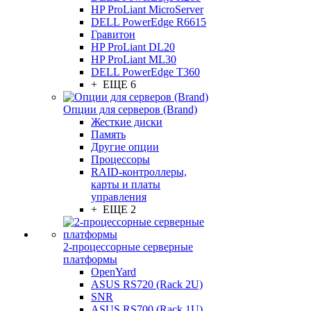
HP ProLiant MicroServer
DELL PowerEdge R6615
Гравитон
HP ProLiant DL20
HP ProLiant ML30
DELL PowerEdge T360
+ ЕЩЕ 6
Опции для серверов (Brand)
Жесткие диски
Память
Другие опции
Процессоры
RAID-контроллеры,
карты и платы
управления
+ ЕЩЕ 2
2-процессорные серверные
платформы
OpenYard
ASUS RS720 (Rack 2U)
SNR
ASUS RS700 (Rack 1U)