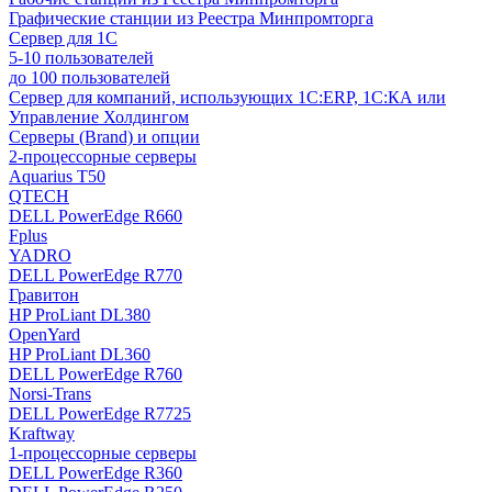
Графические станции из Реестра Минпромторга
Сервер для 1С
5-10 пользователей
до 100 пользователей
Сервер для компаний, использующих 1C:ERP, 1С:КА или
Управление Холдингом
Серверы (Brand) и опции
2-процессорные серверы
Aquarius T50
QTECH
DELL PowerEdge R660
Fplus
YADRO
DELL PowerEdge R770
Гравитон
HP ProLiant DL380
OpenYard
HP ProLiant DL360
DELL PowerEdge R760
Norsi-Trans
DELL PowerEdge R7725
Kraftway
1-процессорные серверы
DELL PowerEdge R360