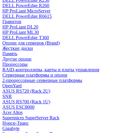
DELL PowerEdge R250
DELL PowerEdge R260
HP ProLiant MicroServer
DELL PowerEdge R6615
Гравитон
HP ProLiant DL20
HP ProLiant ML30
DELL PowerEdge T360
Опции для серверов (Brand)
Жесткие диски
Память
Другие опции
Процессоры
RAID-контроллеры, карты и платы управления
Серверные платформы и опции
2-процессорные серверные платформы
OpenYard
ASUS RS720 (Rack 2U)
SNR
ASUS RS700 (Rack 1U)
ASUS ESC8000
Acer Altos
Supermicro SuperServer Rack
Норси-Транс
Gigabyte