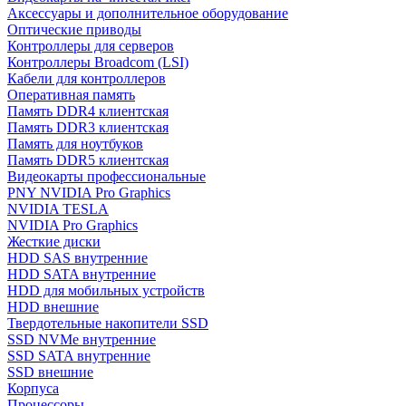
Аксессуары и дополнительное оборудование
Оптические приводы
Контроллеры для серверов
Контроллеры Broadcom (LSI)
Кабели для контроллеров
Оперативная память
Память DDR4 клиентская
Память DDR3 клиентская
Память для ноутбуков
Память DDR5 клиентская
Видеокарты профессиональные
PNY NVIDIA Pro Graphics
NVIDIA TESLA
NVIDIA Pro Graphics
Жесткие диски
HDD SAS внутренние
HDD SATA внутренние
HDD для мобильных устройств
HDD внешние
Твердотельные накопители SSD
SSD NVMe внутренние
SSD SATA внутренние
SSD внешние
Корпуса
Процессоры