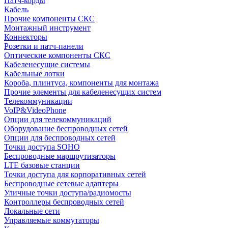
Патч-корды
Кабель
Прочие компоненты СКС
Монтажный инструмент
Коннекторы
Розетки и патч-панели
Оптические компоненты СКС
Кабеленесущие системы
Кабельные лотки
Короба, плинтуса, компоненты для монтажа
Прочие элементы для кабеленесущих систем
Телекоммуникации
VoIP&VideoPhone
Опции для телекоммуникаций
Оборудование беспроводных сетей
Опции для беспроводных сетей
Точки доступа SOHO
Беспроводные маршрутизаторы
LTE базовые станции
Точки доступа для корпоративных сетей
Беспроводные сетевые адаптеры
Уличные точки доступа/радиомосты
Контроллеры беспроводных сетей
Локальные сети
Управляемые коммутаторы