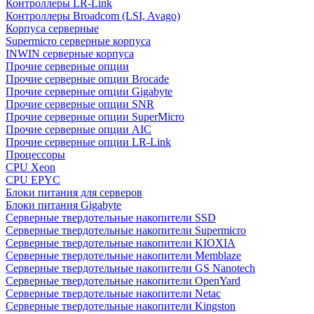
Контроллеры LR-Link
Контроллеры Broadcom (LSI, Avago)
Корпуса серверные
Supermicro серверные корпуса
INWIN серверные корпуса
Прочие серверные опции
Прочие серверные опции Brocade
Прочие серверные опции Gigabyte
Прочие серверные опции SNR
Прочие серверные опции SuperMicro
Прочие серверные опции AIC
Прочие серверные опции LR-Link
Процессоры
CPU Xeon
CPU EPYC
Блоки питания для серверов
Блоки питания Gigabyte
Серверные твердотельные накопители SSD
Cерверные твердотельные накопители Supermicro
Cерверные твердотельные накопители KIOXIA
Cерверные твердотельные накопители Memblaze
Cерверные твердотельные накопители GS Nanotech
Серверные твердотельные накопители OpenYard
Серверные твердотельные накопители Netac
Cерверные твердотельные накопители Kingston