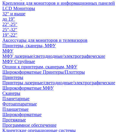
Крепления для мониторов и информационных панелей
LCD Мониторы
32" и выше
до 19"
22"-25"
25"-32"
19"-22"
Аксессуары для мониторов и телевизоров
Принтеры, сканеры, МФУ
МФУ
МФУ лазерные/светодиодные/электрографические
МФУ Струйные
Опции к принтерам, сканерам, МФУ
Широкоформатные Принтеры/Плоттеры
Принтеры
Принтеры лазерные/светодиодные/электрографические
Широкоформатные МФУ
Сканеры
Планетарные
Фотоаппаратные
Планшетные
Широкоформатные
Протяжные
Программное обеспечение
Клиентские операционные системы