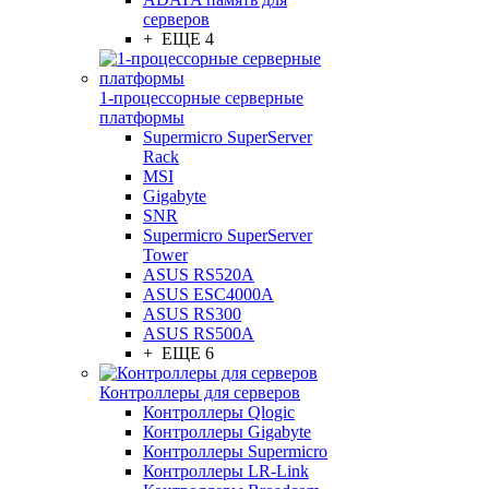
серверов
+ ЕЩЕ 4
1-процессорные серверные
платформы
Supermicro SuperServer
Rack
MSI
Gigabyte
SNR
Supermicro SuperServer
Tower
ASUS RS520A
ASUS ESC4000A
ASUS RS300
ASUS RS500A
+ ЕЩЕ 6
Контроллеры для серверов
Контроллеры Qlogic
Контроллеры Gigabyte
Контроллеры Supermicro
Контроллеры LR-Link